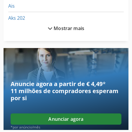
Ais
Aks 202
Mostrar mais
Amazone Ed 451 K
As 1050
Ausa
Ausa 120 Dh
Ausa 150
Anuncie agora a partir de € 4,49
*
11 milhões de compradores
esperam
Ausa 150 Ahg
por si
Ausa 150 Dg
Ausa 150 Dh
Anunciar agora
Ausa 200 Rm
*por anúncio/mês