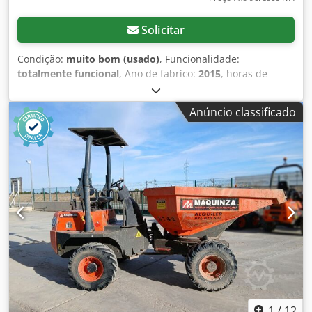
Solicitar
Condição:
muito bom (usado)
, Funcionalidade:
totalmente funcional
, Ano de fabrico:
2015
, horas de
funcionamento:
870 h
, Equipamento:
cabina,
deslocamento lateral, garfos para paletes
, empilhador
Anúncio classificado
todo-o-terreno Ausa em bom estado Chodpox Dcqdjfx Ah
Eja ano de fabrico 2015 870 horas de funcionamento
sideshift novos pneus traseiros
1
/
12