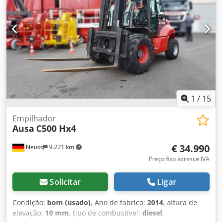
1
/
15
Empilhador
Ausa
C500 Hx4
€ 34.990
Neuss
9.221 km
Preço fixo acresce IVA
Solicitar
Ligar
Condição:
bom (usado)
, Ano de fabrico:
2014
, altura de
elevação:
10 mm
, tipo de combustível:
diesel
,