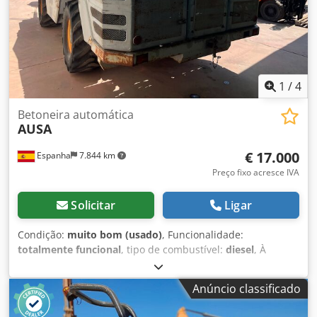
1
/
4
Betoneira automática
AUSA
€ 17.000
Espanha
7.844 km
Preço fixo acresce IVA
Solicitar
Ligar
Condição:
muito bom (usado)
, Funcionalidade:
totalmente funcional
, tipo de combustível:
diesel
, À
VENDA: BETONEIRA MARCA AUSA, CAPACIDADE DE 5M3.
Codpfszrpyhsx Ah Esha IMPECÁVEL, REVISÃO COMPLETA.
Anúncio classificado