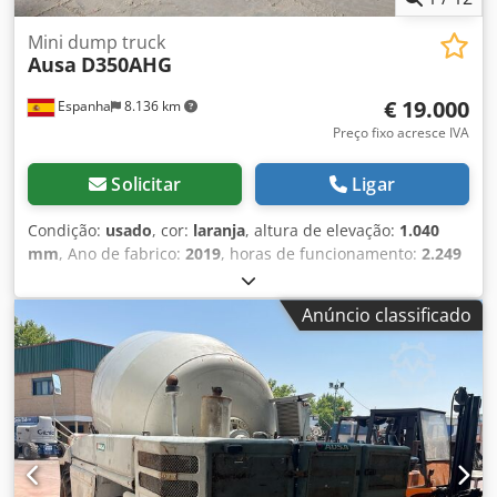
Mini dump truck
Ausa
D350AHG
€ 19.000
Espanha
8.136 km
Preço fixo acresce IVA
Solicitar
Ligar
Condição:
usado
, cor:
laranja
, altura de elevação:
1.040
mm
, Ano de fabrico:
2019
, horas de funcionamento:
2.249
h
, Utilização: mineração Peso em vazio: 2.780 kg
Chsdpfsymmhasx Ah Eoa Carga útil: 3.500 kg Peso bruto
Anúncio classificado
total: 6.280 kg Dimensões (C x L x A): 412 x 186 x 296 cm
Tipo de motor: Kubota Kubota