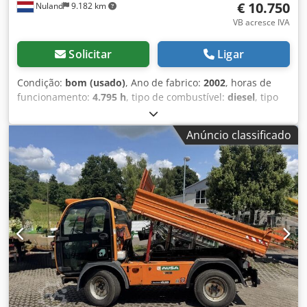
€ 10.750
Nuland
9.182 km
VB acresce IVA
Solicitar
Ligar
Condição:
bom (usado)
, Ano de fabrico:
2002
, horas de
funcionamento:
4.795 h
, tipo de combustível:
diesel
, tipo
de mastro:
duplex
, Ausa CH - 150 X4 Empilhador para
terrenos acidentados com duplo garfo, deslocamento
Anúncio classificado
lateral, 4795 horas, motor Isuzu a diesel, ano 2002. Vídeo
disponível via WhatsApp. Disponibilidade contínua,
consulte o site. Os preços indicados são "ex works" em
Nuland. A Van de Wert Trading B.V. tem um stock
diversificado de máquinas, camiões, reboques e
acessórios. Todas as nossas entregas são efetuadas a
preços comerciais, no estado em que se encontram ("as
is"), sem garantias (consulte os nossos termos e condições
gerais). Para uma visita e/ou teste de condução, pode
agendar uma consulta sem compromisso. Cedpfjzqyuyox
Ah Esha Por favor, contacte-nos por telefone antes, pois
nem sempre estamos presentes. Van de Wert Trading B.V.