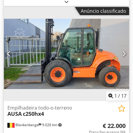
comprimento do garfo:
178 mm
, Peso vazio: 8.350 kg
Capacidade de elevação: 4.900 kg Altura de construção:
Anúncio classificado
27,7 cm Marca CE: sim Estado técnico: bom Estado visual:
bom Dimensões de transporte (C x L x A): CxL 3,37 x 2,00 m
País de produção: ES Entre em contato com Christian
Theißen para mais informações. Fabricante: Ausa Modelo:
C500 Hx4 Ano de fabricação: 2014 Tipo de produto: Usado
Dados: Altura máxima de elevação: 5,48 m Capacidade de
carga: 4.900 kg Comprimento dos garfos: 1,78 m Tipo de
acionamento: Diesel Dimensões totais (sem garfos): CxL
3,37 x 2,00 m Altura de construção: 2,77 m Codpsxmh Exjfx
Ah Eeha Peso próprio: 8.350 kg Características especiais:
tração integral comutável, direção em 2 rodas, deslocador
lateral: 0,20 m, possível operação com reboque.
Localização: 41468 Neuss: disponível imediatamente
1
/
17
Empilhadeira todo-o-terreno
AUSA
c250hx4
€ 22.000
Blankenberge
9.026 km
Preço fixo acresce IVA