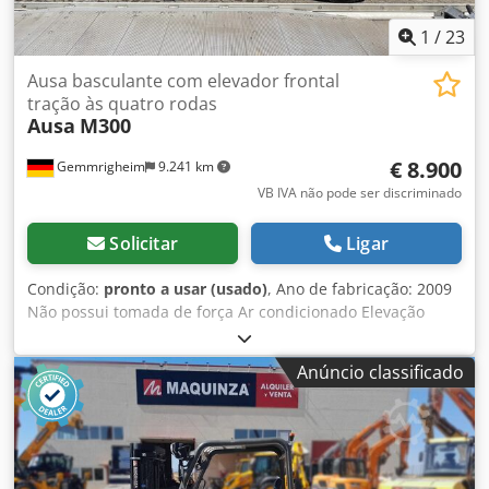
Bedrijfsstraat 3 5391 LR Nuland
1
/
23
Ausa basculante com elevador frontal
tração às quatro rodas
Ausa
M300
€ 8.900
Gemmrigheim
9.241 km
VB IVA não pode ser discriminado
Solicitar
Ligar
Condição:
pronto a usar (usado)
, Ano de fabricação: 2009
Não possui tomada de força Ar condicionado Elevação
dianteira Caixa basculante na frente e atrás Chsdpfjwvf
Avjx Ah Eoa Sistema hidráulico Tração integral
Anúncio classificado
Transmissão hidrostática Pronto para uso Defeitos
estéticos, consultar as imagens Preferência por
revendedores ou exportação Salvo erros e omissões As
imagens/descrição podem diferir