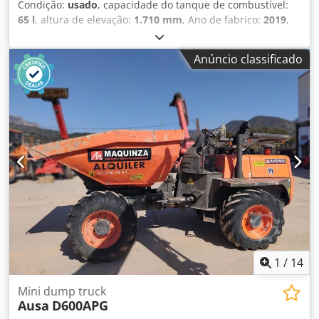
Condição:
usado
, capacidade do tanque de combustível:
65 l
, altura de elevação:
1.710 mm
, Ano de fabrico:
2019
,
horas de funcionamento:
1.670 h
, Finalidade de utilização:
mineração Peso em vazio: 1.510 kg Carga útil: 1.500 kg
Anúncio classificado
Peso bruto total: 3.010 kg Dimensões (C x L x A): 318 x 148 x
261 cm Chedpfszb Nabex Ah Eja
1
/
14
Mini dump truck
Ausa
D600APG