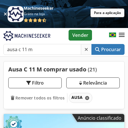
Machineseeker
Para a aplicação
Grátis na loja
Vender
Procurar
Ausa C 11 M comprar usado
(21)
Filtro
Relevância
AUSA
Remover todos os filtros
Anúncio classificado