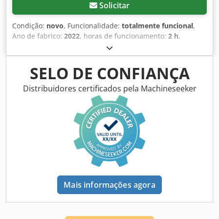
Solicitar
Condição:
novo
, Funcionalidade:
totalmente funcional
,
Ano de fabrico:
2022
, horas de funcionamento:
2 h
,
Equipamento:
tração integral
, novo dumper Ausa ano de
construção 2022 dumper de descarga elevada Chjdpsx
Dcmxsfx Ah Esa transmissão hidrostática iluminação para
SELO DE CONFIANÇA
circulação rodoviária
Distribuidores certificados pela Machineseeker
Mais informações agora