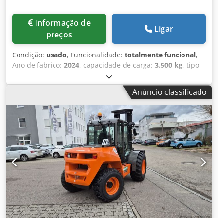
Informação de
Ligar
preços
Condição:
usado
, Funcionalidade:
totalmente funcional
,
Ano de fabrico:
2024
, capacidade de carga:
3.500 kg
, tipo
de combustível:
diesel
, peso em vazio:
5.416 kg
,
comprimento total:
4.540 mm
, tipo de transmissão:
Diesel
,
Anúncio classificado
Tipo de mastro: Nenhum Estado técnico: Novo Tipo de
pneus dianteiros: Ar Tamanho dos pneus dianteiros:
16/70-20 Pneus traseiros Tipo: Ar Pneus traseiros
Tamanho: 12-16.5 Codsvcf Umepfx Ah Ejha Certificado CE,
EQUIPAMENTO DE SÉRIE - Cabina inclinável com apoio de
inclinação - Cinto de segurança com sensor de
monitorização - Alarme sonoro de marcha-atrás - Botão de
paragem de emergência - Farol rotativo - Suporte de colina
- Assistência ao arranque em subida - Travão negativo -
Espelho retrovisor - Volante ajustável em inclinação e
profundidade - Joystick para controlo total de todas as
funções principais - Apoio de braço - Pedal de avanço -