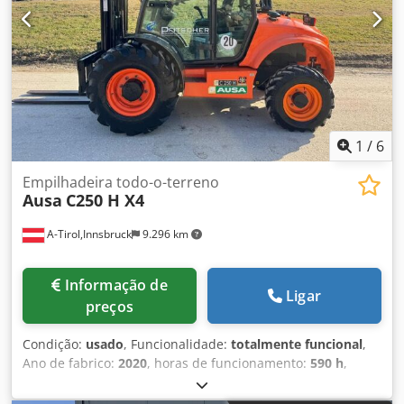
1
/
6
Empilhadeira todo-o-terreno
Ausa
C250 H X4
A-Tirol,Innsbruck
9.296 km
Informação de
Ligar
preços
Condição:
usado
, Funcionalidade:
totalmente funcional
,
Ano de fabrico:
2020
, horas de funcionamento:
590 h
,
capacidade de carga:
2.500 kg
, altura de elevação:
4.300
mm
, elevação livre:
1.330 mm
, tipo de combustível:
diesel
,