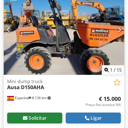
1
/
15
Mini dump truck
Ausa
D150AHA
€ 15.000
Espanha
8.136 km
Preço fixo acresce IVA
Solicitar
Ligar