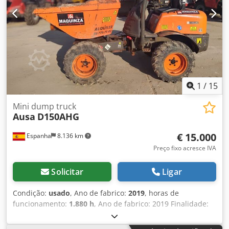
1
/
15
Mini dump truck
Ausa
D150AHG
€ 15.000
Espanha
8.136 km
Preço fixo acresce IVA
Solicitar
Ligar
Condição:
usado
, Ano de fabrico:
2019
, horas de
funcionamento:
1.880 h
, Ano de fabrico: 2019 Finalidade:
Mineração Chsdpfx Asx U U Hzeh Eoa Peso em vazio: 1.510
kg Carga útil: 1.500 kg Peso bruto: 3.010 kg Dimensões (C x