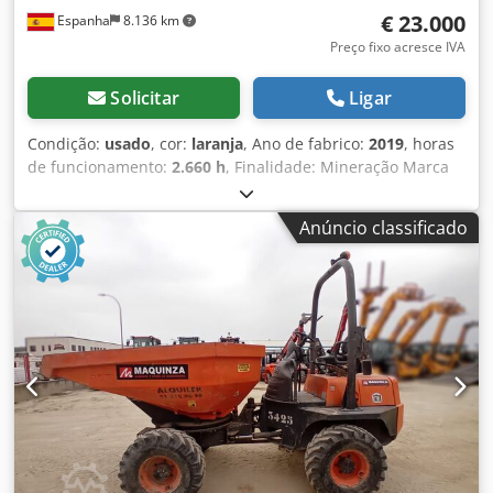
€ 23.000
Espanha
8.136 km
Preço fixo acresce IVA
Solicitar
Ligar
Condição:
usado
, cor:
laranja
, Ano de fabrico:
2019
, horas
de funcionamento:
2.660 h
, Finalidade: Mineração Marca
do motor: Kubota Chsdpfx Aszb I Ukoh Eja
Anúncio classificado