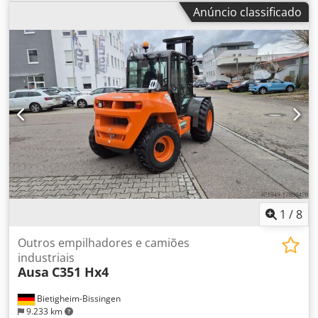
comprimento total:
4.380 mm
, largura total:
4.380 mm
,
Anúncio classificado
Equipamento:
tração integral
, Ano de fabricação: 2023
Peso vazio: 3.635 kg Chjdpfx Asxqficoh Eoa Peso bruto total:
5.635 kg Tanque de combustível: 62 litros
1
/
8
Outros empilhadores e camiões
industriais
Ausa
C351 Hx4
Bietigheim-Bissingen
9.233 km