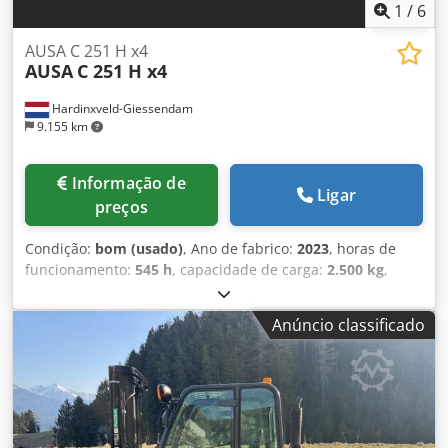
1
/
6
AUSA C 251 H x4
AUSA
C 251 H x4
Hardinxveld-Giessendam
9.155 km
Informação de
Ligar
preços
Condição:
bom (usado)
, Ano de fabrico:
2023
, horas de
funcionamento:
545 h
, capacidade de carga:
2.500 kg
,
altura de elevação:
4.300 mm
, tipo de combustível:
diesel
,
tipo de mastro:
triplex
, altura de construção:
2.340 mm
,
Anúncio classificado
Uso pretendido: Logística interna Número de válvulas: 3
Condição geral: muito bom Condição técnica: muito bom
Condição visual: muito bom Entre em contato com Pieter
de Vries ( , ) para mais informações. Opções e acessórios
adicionais 3 válvulas Chjdpfxjxakw Dj Ah Eoa