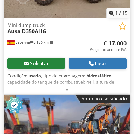
1
/
15
Mini dump truck
Ausa
D350AHG
€ 17.000
Espanha
8.136 km
Preço fixo acresce IVA
Solicitar
Ligar
Condição:
usado
, tipo de engrenagem:
hidrostático
,
capacidade do tanque de combustível:
44 l
, altura de
elevação:
1.040 mm
, Ano de fabrico:
2017
, horas de
funcionamento:
3.420 h
, Transmissão: 2 velocidades
Anúncio classificado
Finalidade: Mineração Peso vazio: 2.780 kg Carga útil: 3.500
kg Chedpfx Ajy Nctloh Eja Peso bruto total: 6.280 kg
Dimensões (C x L x A): 412 x 186 x 296 cm Capacidade do
compartimento de carga: 2.737 l