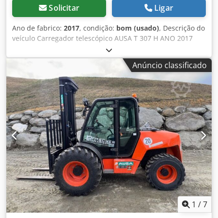
Solicitar
Ligar
Ano de fabrico:
2017
, condição:
bom (usado)
, Descrição do
veículo Carregador telescópico AUSA T 307 H ANO 2017
acc. Contador 8.832 horas Chodpfx Asmxkateh Eea 3
toneladas de capacidade de elevação 7 metros de altura
Anúncio classificado
de elevação Motor turbo Kubota de 63 KW apenas 2,07
metros de altura livre apenas 2,02 metros de largura total -
incl. balde de garra - incl. pá de terra - incl. garfo para
paletes - acoplador rápido hidráulico - 3º círculo para carro
de forquilha - tração integral - 3 modos de direção -
operação por joystick - Imediatamente pronto a ser
utilizado - pintura original - Registo rodoviário NL Preço de
venda: 32.950,-- líquido Entrega barata também possível !!!
1
/
7