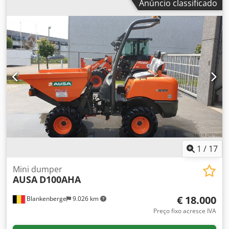
Anúncio classificado
L x A): 314 x 145 x 265 cm
1
/
17
Mini dumper
AUSA
D100AHA
€ 18.000
Blankenberge
9.026 km
Preço fixo acresce IVA