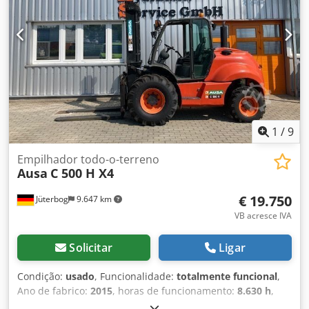
garfos: 1,80 m Tipo de acionamento: Diesel Peso próprio:
5.625 kg Dimensões totais (sem garfos): C x L 3,38 x 1,83 m
Altura de construção: 2,68 m Características especiais:
Tração nas quatro rodas conectável, iluminação rodoviária,
operação com reboque possível. Localização: 41468 Neuss
Disponível imediatamente
1
/
9
Empilhador todo-o-terreno
Ausa
C 500 H X4
€ 19.750
Jüterbog
9.647 km
VB acresce IVA
Solicitar
Ligar
Condição:
usado
, Funcionalidade:
totalmente funcional
,
Ano de fabrico:
2015
, horas de funcionamento:
8.630 h
,
capacidade de carga:
5.000 kg
, altura de elevação:
3.700