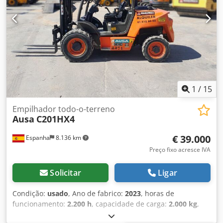
1
/
15
Empilhador todo-o-terreno
Ausa
C201HX4
€ 39.000
Espanha
8.136 km
Preço fixo acresce IVA
Solicitar
Ligar
Condição:
usado
, Ano de fabrico:
2023
, horas de
funcionamento:
2.200 h
, capacidade de carga:
2.000 kg
,
altura de elevação:
3.700 mm
, altura total:
1.520 mm
,