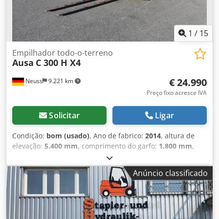
1
/
15
Empilhador todo-o-terreno
Ausa
C 300 H X4
€ 24.990
Neuss
9.221 km
Preço fixo acresce IVA
Solicitar
Ligar
Condição:
bom (usado)
, Ano de fabrico:
2014
, altura de
elevação:
5.400 mm
, comprimento do garfo:
1.800 mm
,
Peso vazio: 3.000 kg Condição técnica: boa Condição visual:
boa Dimensões de transporte (C x L x A): 3,38 x 1,83 Para
Anúncio classificado
mais informações, entre em contato com Christian
Theißen. Csdpsw Uf Rcsfx Ah Eeha Fabricante: Ausa
Modelo: C300 Hx4 Ano de fabricação: 2014 Tipo de
produto: Usado Dados: Altura máxima de elevação: 5,40 m
Capacidade de elevação: 3.000 kg Comprimento dos