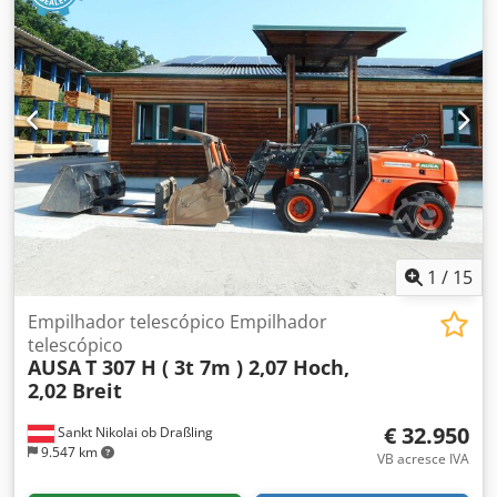
1
/
15
Empilhador telescópico Empilhador
telescópico
AUSA
T 307 H ( 3t 7m ) 2,07 Hoch,
2,02 Breit
€ 32.950
Sankt Nikolai ob Draßling
9.547 km
VB acresce IVA