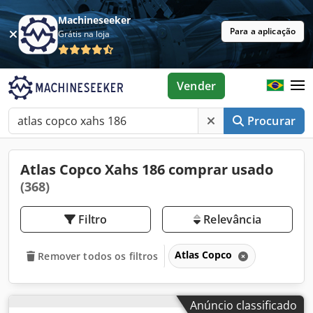
Machineseeker
Para a aplicação
Grátis na loja
Vender
Procurar
Atlas Copco Xahs 186 comprar usado
(368)
Filtro
Relevância
Atlas Copco
Remover todos os filtros
Anúncio classificado