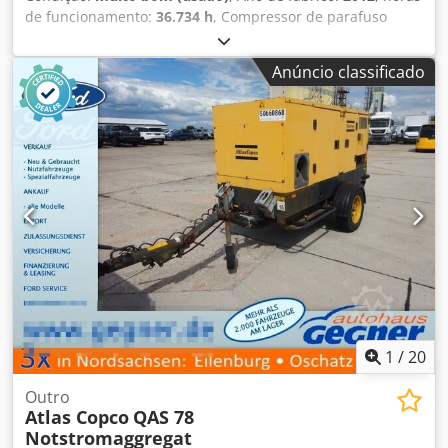
de funcionamento:
36.734 h
, Compressor de parafuso
Atlas Copco GA55FF Secador integrado Dcedszphrwepfx Ag
Ejk 55 kW 9,80 bar 8,87 m3/min Ano de fabricação: 2012
Anúncio classificado
Horas de funcionamento: 36.734
1
/
20
Outro
Atlas Copco
QAS 78
Notstromaggregat