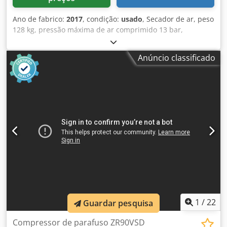
Ano de fabrico:
2017
, condição:
usado
, Secador de ar, peso
128 kg, pressão máxima de ar comprimido 13 bar,
temperatura ambiente máxima 46 °C. Dcsdpfew Da Enex
Ag Ejk
Anúncio classificado
1
/
22
Guardar pesquisa
Compressor de parafuso ZR90VSD