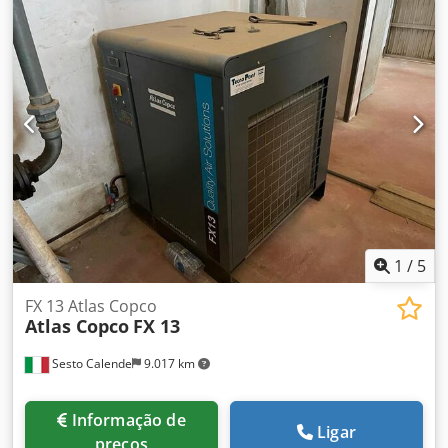
1
/
5
FX 13 Atlas Copco
Atlas Copco
FX 13
Sesto Calende
9.017 km
Informação de
Ligar
preços