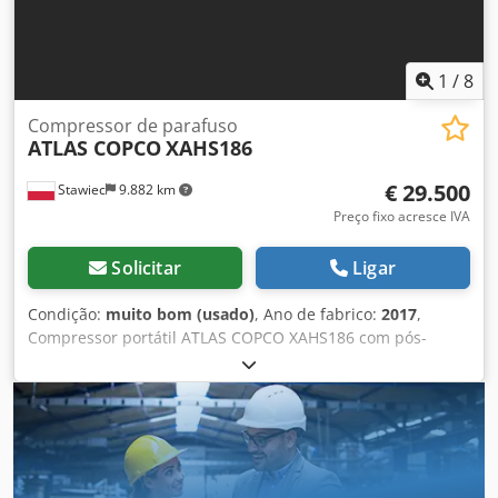
1
/
8
Compressor de parafuso
ATLAS COPCO
XAHS186
€ 29.500
Stawiec
9.882 km
Preço fixo acresce IVA
Solicitar
Ligar
Condição:
muito bom (usado)
, Ano de fabrico:
2017
,
Compressor portátil ATLAS COPCO XAHS186 com pós-
resfriador, após revisão completa Dados técnicos: Vazão:
10,50 m3/min; Pressão de trabalho: 12 bar; Ano de
fabricação: 2017; Motor DEUTZ 104Kw Horímetro: 1172 h
Compressor totalmente operacional, pronto para uso, com
garantia Preço líquido: 125.500 PLN Preço bruto: 154.365
PLN Máquina importada em estado impecável Dcodsy