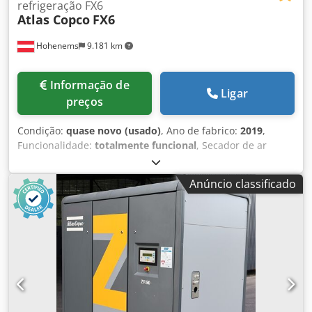
refrigeração FX6
Atlas Copco
FX6
Hohenems
9.181 km
Informação de
Ligar
preços
Condição:
quase novo (usado)
, Ano de fabrico:
2019
,
Funcionalidade:
totalmente funcional
, Secador de ar
refrigerado Atlas Copco FX6, usado. 2,34 m³/min Dedpfx
Aozrtbijg Esck 14 bar Ano de fabrico: 2019
Anúncio classificado