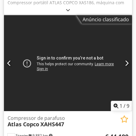
Compressor portátil ATLAS COPCO XAS186, máquina com
pós-resfriador após manutenção completa Dados técnicos:
Capacidade: 11,10 m³/min; Pressão de trabalho: 7 bar; Ano
Anúncio classificado
de fabricação: 2014 Motor: DEUTZ Quilometragem: O
compressor está totalmente funcional, pronto para uso,
com garantia Preço líquido: 79.500 PLN Preço bruto: 97.785
PLN Máquina importada em estado impecável Dcsdpfx
Ajyfnwgsg Eok Abaixo links para vídeos.
1
/
9
Compressor de parafuso
Atlas Copco
XAHS447
Stawiec
9.882 km