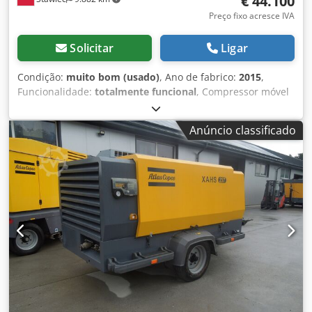
€ 44.100
Preço fixo acresce IVA
Solicitar
Ligar
Condição:
muito bom (usado)
, Ano de fabrico:
2015
,
Funcionalidade:
totalmente funcional
, Compressor móvel
ATLAS COPCO XAHS447 STAGE3 com pós-resfriador, após
manutenção completa Dados técnicos: Vazão: 26,6 m³/min;
Anúncio classificado
Pressão de trabalho: 12 bar; Ano de fabricação: 2015;
Motor: CAT C9.3 ACERT 242KW; Quilometragem: 0;
Compressor totalmente funcional, pronto para uso, com
garantia Preço líquido: 187.000 PLN Preço bruto: 230.010
PLN Dedpfezcaa Ujx Ag Ejck Máquina importada em estado
impecável Links para vídeos abaixo.