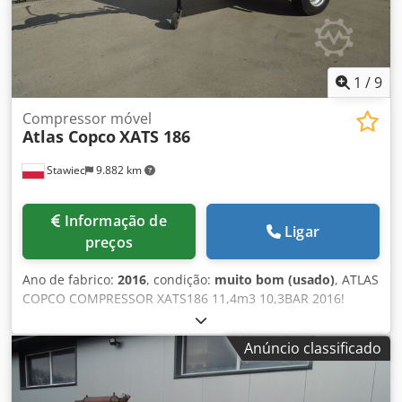
1
/
9
Compressor móvel
Atlas Copco
XATS 186
Stawiec
9.882 km
Informação de
Ligar
preços
Ano de fabrico:
2016
, condição:
muito bom (usado)
, ATLAS
COPCO COMPRESSOR XATS186 11,4m3 10,3BAR 2016!
Compressor móvel ATLAS COPCO XATS186 ST4 máquina
com aftercooler (secador de ar) após serviço completo!!!
Anúncio classificado
Dados técnicos: capacidade 11,40 m3/min; Dcodpfspitifjx
Ag Esk pressão de trabalho 10,3 bar; ano de fabrico 2016;
motor JOHN DEERE quilometragem 1582 h !!!!!; compressor