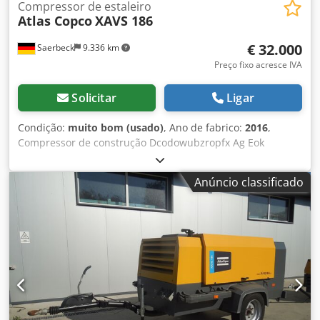
Compressor de estaleiro
Atlas Copco
XAVS 186
€ 32.000
Saerbeck
9.336 km
Preço fixo acresce IVA
Solicitar
Ligar
Condição:
muito bom (usado)
, Ano de fabrico:
2016
,
Compressor de construção Dcodowubzropfx Ag Eok
Fabricante: Atlas Copco Modelo: XAVS 186 Ano de fabrico:
2016 Horas de operação: aprox. 657 h - Pressão máxima:
Anúncio classificado
14 bar - Vazão máxima: 11,4 m³/h - Potência: 104 kW -
Motor: John Deere 4045HAC05 - Pós-arrefecedor -
Separador de água - Peso: aprox. 2,45 t