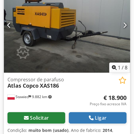
totalmente operacional, pronto a funcionar, garantia preço
líquido: 128500 zł preço bruto: 158055 zł máquina em
perfeitas condições!!! Abaixo está um link para o vídeo que
mostra o trabalho da máquina
1
/
8
Compressor de parafuso
Atlas Copco
XAS186
€ 18.900
Stawiec
9.882 km
Preço fixo acresce IVA
Solicitar
Ligar
Condição:
muito bom (usado)
, Ano de fabrico:
2014
,