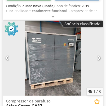
Condição:
quase novo (usado)
, Ano de fabrico:
2019
,
Funcionalidade:
totalmente funcional
, Compressor de ar
industrial Atlas Copco ZA5 VSD, com tecnologia de
velocidade variável (VSD) e produção de ar totalmente
Anúncio classificado
isenta de óleo, certificado ISO 8573-1 Classe 0. Dados
técnicos: • Fabricante: Atlas Copco • Modelo: ZA5 VSD • Ano
de fabricação: 2019 • Potência nominal total: 250 kW •
Pressão máxima de trabalho: 4 bar(e) • Velocidade de
rotação: 1.879 rpm Dcedpfxoznaxao Ag Eok • Peso bruto:
5.662 kg • Tecnologia: acionamento de velocidade variável
(VSD) • Qualidade do ar: isento de óleo, ISO 8573-1 Classe 0
• Fabricado na Bélgica • Variador de frequência WEG •
Número de série: APF239403
1
/
3
Compressor de parafuso
Atlas Copco
GA37