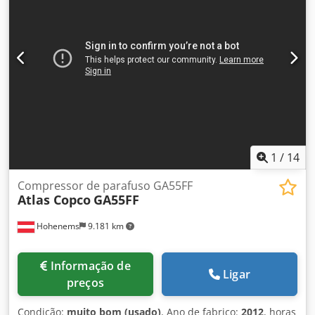
1
/
14
Compressor de parafuso GA55FF
Atlas Copco
GA55FF
Hohenems
9.181 km
Informação de
Ligar
preços
Condição:
muito bom (usado)
, Ano de fabrico:
2012
, horas