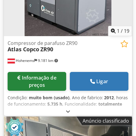
1
/
19
Compressor de parafuso ZR90
Atlas Copco
ZR90
Hohenems
9.181 km
Informação de
Ligar
preços
Condição:
muito bom (usado)
, Ano de fabrico:
2012
, horas
de funcionamento:
5.735 h
, Funcionalidade:
totalmente
funcional
, Compressor de parafusos sem óleo Atlas Copco
ZR90 Dodpfezqvvasx Ag Eock 90 kW 7,50 bar 14 m³/min
Anúncio classificado
Ano de fabricação: 2012 Horas de funcionamento: 5735