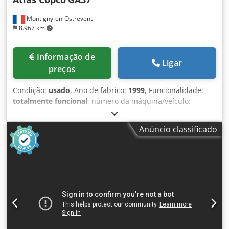
Montigny-en-Ostrevent
8.967 km
Informação de
Ligar
preços
Condição:
usado
, Ano de fabrico:
1999
, Funcionalidade:
totalmente funcional
, número da máquina/veículo:
AII362754
, potência:
37 kW (50,31 cv)
, pressão de
funcionamento:
7 barra
, Equipamento:
Placa de
Anúncio classificado
identificação disponível, compressor, sistema de ar
comprimido
, O compressor lubrificado Atlas Copco GA37 é
uma máquina potente e fiável, concebida para oferecer
um desempenho ótimo em diversos ambientes industriais.
Este modelo usado, com uma potência de 37 kW, é capaz
de funcionar a uma pressão de 7,5 bar, o que o torna ideal
para aplicações que requerem uma pressão constante e
eficiência energética. Fabricado pela Atlas Copco, líder na
indústria de soluções de ar comprimido, o GA37 é