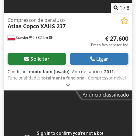
1
/
8
Compressor de parafuso
Atlas Copco
XAHS 237
€ 27.600
Stawiec
9.882 km
Preço fixo acresce IVA
Solicitar
Ligar
Condição:
muito bom (usado)
, Ano de fabrico:
2011
,
Funcionalidade:
totalmente funcional
, Compressor móvel
ATLAS COPCO XAHS237+, equipado com radiador final,
após manutenção completa. Dados técnicos: Vazão: 14,20
Anúncio classificado
m³/min; Pressão de trabalho: 12 bar; Ano de fabricação:
2011; Motor: DEUTZ 6.1; Horas de utilização: 1752 h.
Compressor totalmente funcional, pronto para uso, com
garantia. Dcedpfsznba Ejx Ag Esk Preço líquido: 119.500 zł.
Preço bruto: 146.985 zł. Máquina importada em perfeito
estado. Abaixo, links para vídeos.