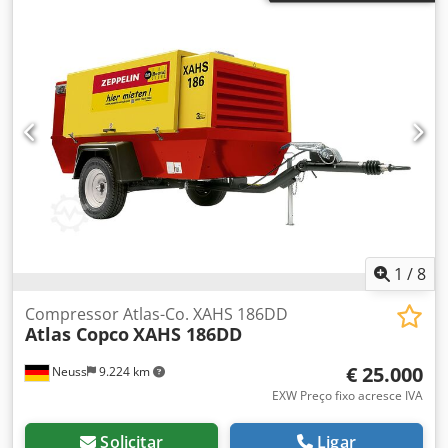
1
/
8
Compressor Atlas-Co. XAHS 186DD
Atlas Copco
XAHS 186DD
€ 25.000
Neuss
9.224 km
EXW Preço fixo acresce IVA
Solicitar
Ligar