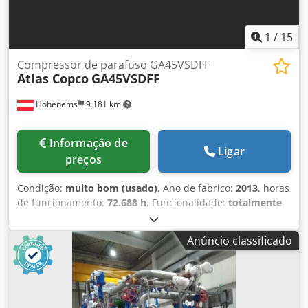
1
/
15
Compressor de parafuso GA45VSDFF
Atlas Copco
GA45VSDFF
Hohenems
9.181 km
Informação de
Ligar
preços
Condição:
muito bom (usado)
, Ano de fabrico:
2013
, horas
de funcionamento:
72.688 h
, Funcionalidade:
totalmente
funcional
, Compressor de parafusos Atlas Copco
GA45VSDFF Inversor e secador integrados. 45 kW 12,75 bar
Anúncio classificado
8,67 m3/min Ano de fabricação: 2013 Horas de
funcionamento: 72.688 h Djdpfx Agsznlx Se Eeck