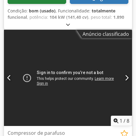
Condição:
bom (usado)
, Funcionalidade:
totalmente
funcional
, potência:
104 kW (141,40 cv)
, peso total:
1.890
kg
, tipo de combustível:
diesel
, cor:
amarelo
, Ano de
fabrico:
2016
, horas de funcionamento:
3.735 h
, pressão
Anúncio classificado
de funcionamento:
12 barra
, número da máquina/veículo:
APP402997
, - Válvula anti-retorno instalada - Corpo
revestido a pó - Dispositivo de reboque regulável em altura
com olhal de reboque DIN para camiões ou acoplamento
para veículos pesados - Travão de emergência e de
estacionamento com função de marcha-atrás automática
Djdpfx Aeu A Tq Hjg Esck Para mais informações, consultar
a ficha técnica em anexo.
1
/
8
Compressor de parafuso