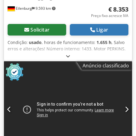
€ 8.353
Eilenburg
9.593 km
Preço fixo acresce IVA
Solicitar
Ligar
Condição:
usado
, horas de funcionamento:
1.655 h
, Salvo
erros e alterações! Número interno: 1433. Motor PERKINS.
O veículo não foi reparado/recondicionado! Dcjdpfxozp
Avko Ag Esk Entrega em todo o país possível mediante um
Anúncio classificado
custo adicional. Salvo erros e alterações. Teremos todo o
prazer em aceitar o seu veículo como parte do pagamento.
Financiamento/leasing também possível sem entrada
inicial! Tem mais alguma questão? Teremos todo o prazer
em ajudá-lo!