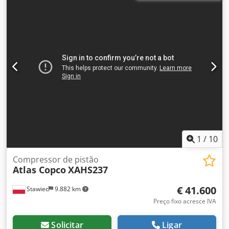
trabalho: 12 Bar; Ano de fabricação: 2012; Motor: DEUTZ;
Horas de operação: 2048h Compressor totalmente
funcional, pronto para trabalhar, garantia. Dsdpfjwwigbjx
Ag Esck Máquina importada em estado impecável!!!
1
/
10
Compressor de pistão
Atlas Copco
XAHS237
€ 41.600
Stawiec
9.882 km
Preço fixo acresce IVA
Solicitar
Ligar