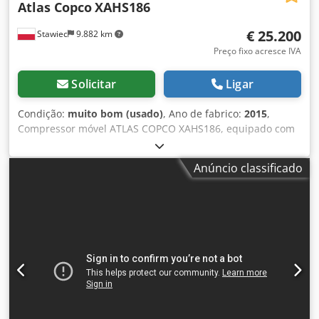
Atlas Copco
XAHS186
€ 25.200
Stawiec
9.882 km
Preço fixo acresce IVA
Solicitar
Ligar
Condição:
muito bom (usado)
, Ano de fabrico:
2015
,
Compressor móvel ATLAS COPCO XAHS186, equipado com
radiador de refrigeração, após revisão completa. Dados
técnicos: Vazão: 10,50 m³/min; Pressão de trabalho: 12 Bar;
Anúncio classificado
Ano de fabricação: 2015; Motor: DEUTZ, 104 kW; Horas de
utilização: 2016 h. Compressor totalmente funcional,
pronto para uso, com garantia. Dcjdpfx Aszk Amxeg Esk
Preço líquido: 109.500 zł Preço bruto: 134.685 zł Máquina
importada em estado impecável, com documentação para
registo. A seguir, links para vídeos.