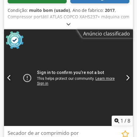
Condição:
muito bom (usado)
, Ano de fabrico:
2017
,
Compressor portátil ATLAS COPCO XAHS237+ máquina com
pós-resfriador após manutenção completa Dados técnicos:
Djdpfx Aex Iffhjg Ejck Capacidade: 14,20 m³/min; Pressão
Anúncio classificado
de trabalho: 12 bar; Ano de fabricação: 2017; Motor:
MERCEDES MTU; Horas de funcionamento: 4910 h;
Compressor totalmente funcional, pronto para uso, com
garantia. Preço líquido: 175.500 PLN Preço bruto: 215.865
PLN Máquina importada em estado impecável.
1
/
8
Secador de ar comprimido por