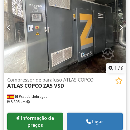
1
/
8
Compressor de parafuso ATLAS COPCO
ATLAS COPCO
ZA5 VSD
El Prat de Llobregat
8.305 km
Informação de
Ligar
preços