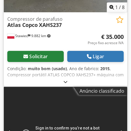
1
/
8
Compressor de parafuso
Atlas Copco
XAHS237
€ 35.000
Stawiec
9.882 km
Preço fixo acresce IVA
Solicitar
Ligar
Condição:
muito bom (usado)
, Ano de fabrico:
2015
,
Compressor portátil ATLAS COPCO XAHS237+ máquina com
pós-resfriador, após manutenção completa Dados
técnicos: capacidade 14,20 m3/min; pressão de trabalho
Anúncio classificado
12 bar; ano de fabricação 2015; Dsdjy S T N Njpfx Ag Eock
motor DEUTZ 6,1 horímetro 1804 h compressor totalmente
funcional, pronto para uso, garantia preço líquido: 148.500
PLN preço bruto: 182.655 PLN máquina importada em
estado impecável Abaixo links para vídeos.