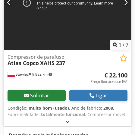
1
/
7
Compressor de parafuso
Atlas Copco
XAHS 237
€ 22.100
Stawiec
9.882 km
Preço fixo acresce IVA
Solicitar
Ligar
Condição:
muito bom (usado)
, Ano de fabrico:
2008
,
Funcionalidade:
totalmente funcional
, Compressor móvel
ATLAS COPCO XAHS237, equipado com radiador final, após
manutenção completa. Dcjdpfx Aezna U Ieg Eek Dados
técnicos: vazão: 14,20 m³/min; pressão de trabalho: 12 bar;