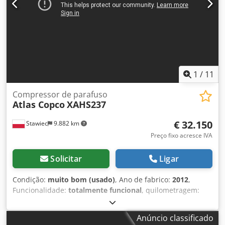
1
/
11
Compressor de parafuso
Atlas Copco
XAHS237
€ 32.150
Stawiec
9.882 km
Preço fixo acresce IVA
Solicitar
Ligar
Condição:
muito bom (usado)
, Ano de fabrico:
2012
,
Funcionalidade:
totalmente funcional
, quilometragem:
3.101 km
, Compressor móvel ATLAS COPCO XAHS237+
máquina com pós-resfriador, após revisão completa!!!
Anúncio classificado
Dados técnicos: Capacidade: 14,20 m3/min; Pressão de