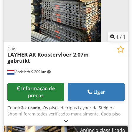
1
/
1
Cais
LAYHER
AR Roostervloer 2.07m
gebruikt
Andelst
9.209 km
Informação de
Ligar
preços
Condição:
usado
, Os pisos de ripas Layher da Steiger-
Shop.nl foram todos verificados manualmente. Cada piso
de ripas que você compra de nós foi verificado quanto à
qualidade por nossos funcionários experientes. Isto se
Anúncio classificado