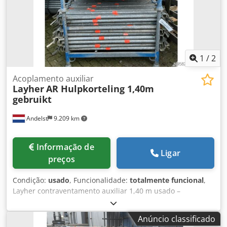
imediata. 🔧 Especificações Dedpfjw Nh U Tox Af Aock
Comprimento: 3,00 metros Tipo: Montante do sistema
Layher Allround Material: Aço galvanizado – resistente a
intempéries e durável Conexão: Com rosetas fixas para
acoplamento rápido Condição: Usado, funcionalmente
testado, com sinais normais de uso Nota: apenas para
1
/
2
exportação
Acoplamento auxiliar
Layher
AR Hulpkorteling 1,40m
gebruikt
Andelst
9.209 km
Informação de
Ligar
preços
Condição:
usado
, Funcionalidade:
totalmente funcional
,
Layher contraventamento auxiliar 1,40 m usado –
estabilidade adicional para o seu andaime Allround
Dodewzxv Topfx Af Aeck Procurando um contraventamento
Anúncio classificado
auxiliar Layher AR usado de 1,40 metros para o seu projeto