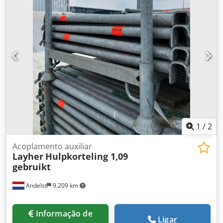
1
/
2
Acoplamento auxiliar
Layher
Hulpkorteling 1,09
gebruikt
Andelst
9.209 km
Informação de
Ligar