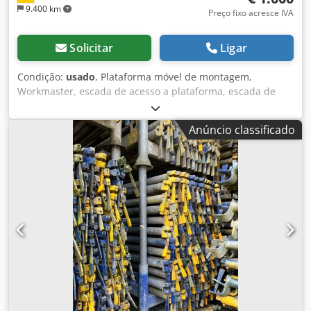
9.400 km
Preço fixo acresce IVA
Solicitar
Ligar
Condição:
usado
, Plataforma móvel de montagem,
Workmaster, escada de acesso a plataforma, escada de
plataforma ZARGES, modelo Z-53796 Escada de alumínio,
escada de transição Ano de fabricação: 2016 Altura da
Anúncio classificado
plataforma: aproximadamente 45 / 73 / 1000 mm
Dimensões da plataforma: 1700 x 600 mm - 3 degraus +
plataforma - Estrutura em alumínio - Escada dobrável com
degraus de 200 mm de profundidade e superfície
antiderrapante - Plataforma com superfície antiderrapante
- Móvel em rodízios, 4 rodízios com travas - Dispositivo de
abaixamento na parte da escada, atuando como freio
central Dcjdpfxeznrquj Af Ask - Plataforma de montagem
dobrável e desmontável para transporte Espaço necessário
(C / L / A): 2600 x 740 x 1940 mm Dimensões de transporte
(C / L / A): 2000 x 950 x 670 mm Peso: 54 kg Em excelente
estado, como novo.