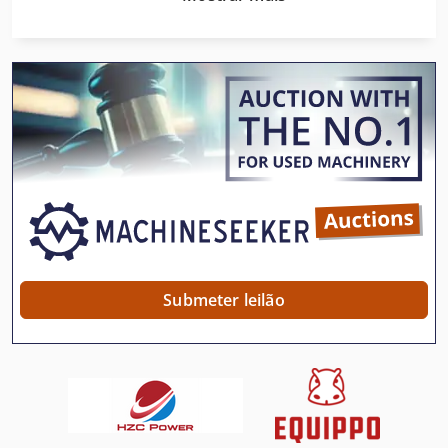
Elevador De Materiais
Empilhadeira De Assento Transversal
Empoleirar-Se
Equipamento De Levantamento
Equipamentos De Construção
Escada De Aço
Escada De Plataforma
Escala De Grãos
Submeter leilão
Escalas De Pacote
Escalas De Parede
Escavadora De Valas