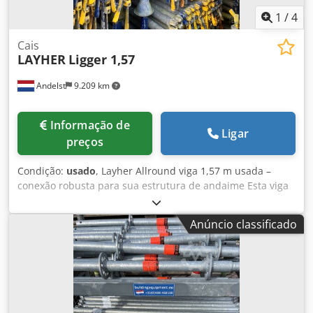
1
/
4
Cais
LAYHER
Ligger 1,57
Andelst
9.209 km
Informação de
Ligar
preços
Condição:
usado
, Layher Allround viga 1,57 m usada –
conexão robusta para sua estrutura de andaime Esta viga
Layher Allround usada de 1,57 metro é um componente
essencial no sistema modular de andaimes Layher. A viga
Anúncio classificado
proporciona uma conexão horizontal sólida entre os
montantes, garantindo a estabilidade e capacidade de
carga do andaime. A versão usada está em perfeitas
condições técnicas e representa uma alternativa acessível
ao material novo, sem comprometer a segurança ou a
qualidade. Principais características - Sistema original