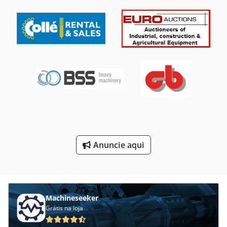
Escavadoras De Rodas
Escavadores De Beterraba
Lançador De Escada
Maquinas De Carpintaria
Maquinas De Marcenaria
Maquinas De Usinagem
Máquina De Carpintaria
Anuncie aqui
Unidades De
Veículo De Trabalho
Machineseeker
Grátis na loja