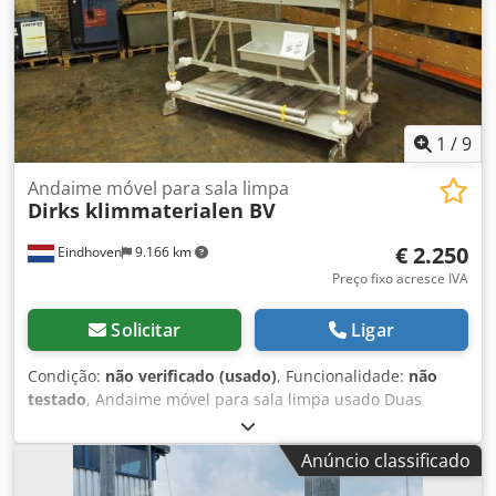
1
/
9
Andaime móvel para sala limpa
Dirks klimmaterialen BV
€ 2.250
Eindhoven
9.166 km
Preço fixo acresce IVA
Solicitar
Ligar
Condição:
não verificado (usado)
, Funcionalidade:
não
testado
, Andaime móvel para sala limpa usado Duas
alturas de plataforma: ~1,29 metros ~2,29 metros Com
manual de instruções. Exclusivamente para uso interno.
Anúncio classificado
Máx. 250 kg por piso de trabalho. Dsdpoxiv Hijfx Af Aeck