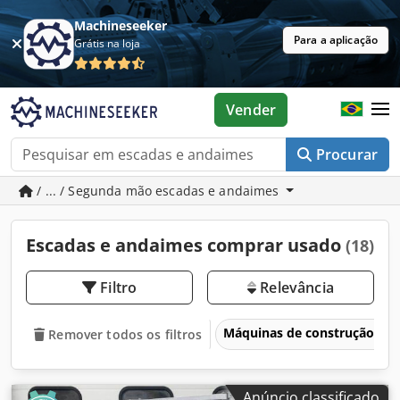
Machineseeker
Para a aplicação
Grátis na loja
Vender
Procurar
/ ... / Segunda mão escadas e andaimes
Escadas e andaimes comprar usado
(18)
Filtro
Relevância
Máquinas de construção
Remover todos os filtros
Anúncio classificado