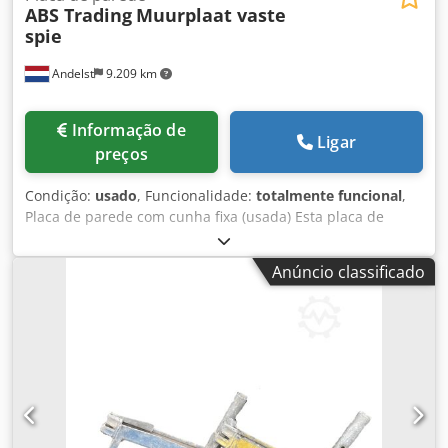
ABS Trading
Muurplaat vaste
spie
Andelst
9.209 km
Informação de
Ligar
preços
Condição:
usado
, Funcionalidade:
totalmente funcional
,
Placa de parede com cunha fixa (usada) Esta placa de
parede usada com cunha fixa é um componente essencial
para a ancoragem segura de andaimes de fachada a um
Anúncio classificado
edifício ou parede. A placa de parede é firmemente fixada
à fachada e, em conjunto com um tubo de andaime e
acoplador, forma uma ligação fiável que evita que o
andaime tombe ou deslize. Embora o produto seja usado,
encontra-se em bom estado técnico e está perfeitamente
adequado para uso profissional em estaleiros de
construção. Ideal para empreiteiros, montadores de
andaimes e empresas de aluguer que procuram soluções
robustas e acessíveis sem comprometer a segurança ou a