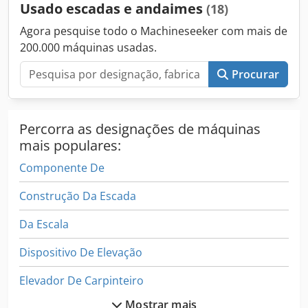
Usado escadas e andaimes
(18)
funcionamento ✔ Perfeito para projetos de reforma,
manutenção ou como complemento a andaimes existentes
Agora pesquise todo o Machineseeker com mais de
Esta viga O é fácil de montar graças ao sistema de
200.000 máquinas usadas.
acoplamento inteligente Layher. Apesar do uso anterior, é
tecnicamente sólida e pode ser usada imediatamente no
Procurar
canteiro de obras. Observação: o material usado pode
apresentar sinais de uso, mas é sempre verificado quanto
à segurança e qualidade. A foto é um exemplo.
Percorra as designações de máquinas
mais populares:
Componente De
Construção Da Escada
Da Escala
Dispositivo De Elevação
Elevador De Carpinteiro
Mostrar mais