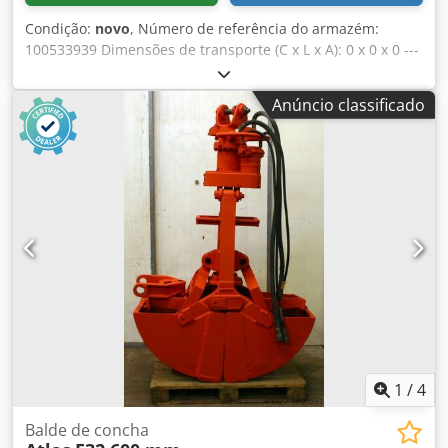
Condição:
novo
, Número de referência do armazém:
100533939 Dimensões de transporte (C x L x A): 0 x 0 x 0 ---
- Vendido! Peso: 24-25 kg Comprimento: 877-927 mm
Profundidade: 358 mm Largura nas pegas: 623 mm
Anúncio classificado
Energia de impacto: 60 Joules Frequência de impacto: 1440
bpm Codpfx Aiszky Tcj Asrf
1
/
4
Balde de concha