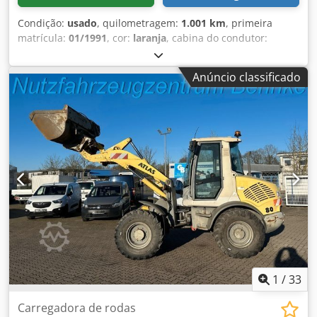
Condição:
usado
, quilometragem:
1.001 km
, primeira
matrícula:
01/1991
, cor:
laranja
, cabina do condutor:
outro
, tipo de engrenagem:
outro
, Ano de fabrico:
1991
,
Equipamento:
grua, guincho de cabo
, Localização do
Anúncio classificado
veículo: Bovenden, destacável, paragem de emergência,
comando do agarrador, dobrável, apoio hidráulico de 2
pontos, comando remoto por rádio, 2 extensões
hidráulicas, guincho. Equipamento: grua traseira
destacável Atlas AK 60.1-6,5/2 (A2) com guincho e comando
remoto por rádio (Remote-Control). Grua: 1,9m-3050kg,
3,5m-1700kg, 5m-1180kg, 6,4m-900kg! Em 2023, foram
investidos cerca de 3.000,00 € em serviço e sistema de
rádio da grua! INFORMAÇÃO DE ACESSÓRIOS SEM
GARANTIA, alterações, venda intermédia e erros
reservados! Csdpexdbxasfx Ai Aerf
1
/
33
Carregadora de rodas