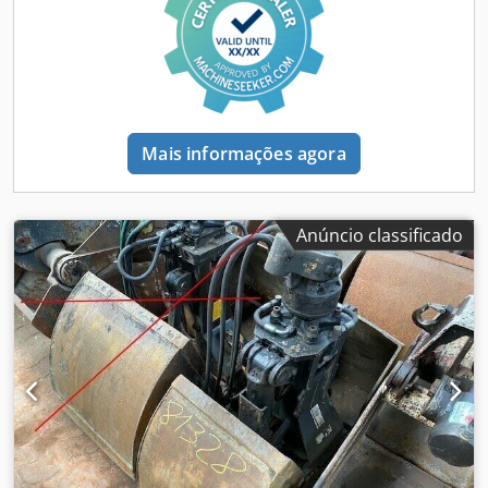
reboque, aquecedor estacionário, ar condicionado
, A
escavadeira sobre trilhos usada Atlas 1604 K ZW KLIMA é
uma máquina versátil, equipada com engate rápido e um
motor Deutz confiável. O ano de fabricação é 2013 e ela
conta com 11.920 horas de operação. Possui potência do
motor de 95 kW (129 cv) e cilindrada de 4.038 cm³. A
cabine dupla espaçosa é equipada com assento
Mais informações agora
confortável aquecido e com suspensão pneumática, além
de ar-condicionado. Crsdpjr Uzazsfx Ai Ajf O veículo é
adequado para operação em linhas de bonde devido aos
seus eixos estreitos e ao sistema de estabilização especial.
Anúncio classificado
Entre os outros destaques estão o aquecedor de
combustível Eberspächer, filtro de partículas de fuligem
CWF600 e câmera de ré com monitor. A escavadeira possui
contrapeso pesado de 4,5 toneladas e raio de giro de 2.000
mm, proporcionando maior estabilidade e eficiência no
canteiro de obras. Além disso, está equipada com sistema
de freio para vagões, controlado a partir da cabine, e
limitador eletrônico de elevação para um ajuste preciso
dos cilindros de levantamento e trabalho. A máquina
oferece várias opções de carregamento e é fornecida com
histórico de manutenção completo (manual de revisões).