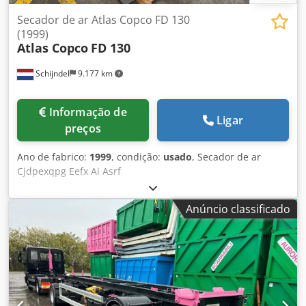
Secador de ar Atlas Copco FD 130
(1999)
Atlas Copco
FD 130
Schijndel
9.177 km
Informação de
Ligar
preços
Ano de fabrico:
1999
, condição:
usado
, Secador de ar
Cjdpexqpg Eefx Ai Asrf
Anúncio classificado