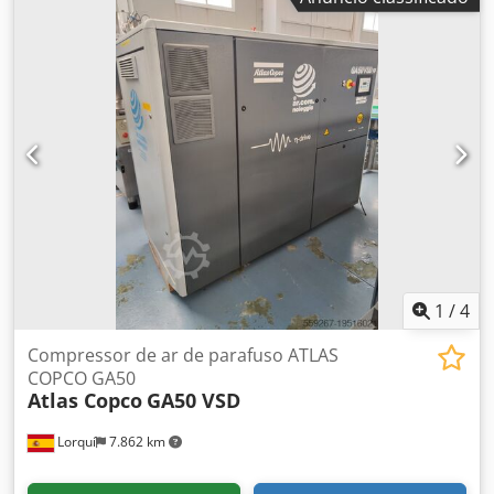
travamento transversal hidráulico Construção:
comprimento da carroceria 6.350 mm, para contentores de
até 7 m, aprox. 1.700 horas de operação, com gancho
articulado conforme DIN e travamento transversal
hidráulico adicional, INFORMAÇÕES DE ACESSÓRIOS SEM
GARANTIA, sujeito a alterações, venda prévia e erros!
Cjdpfxsi Rqrwj Ai Ajrf
1
/
4
Compressor de ar de parafuso ATLAS
COPCO GA50
Atlas Copco
GA50 VSD
Lorquí
7.862 km