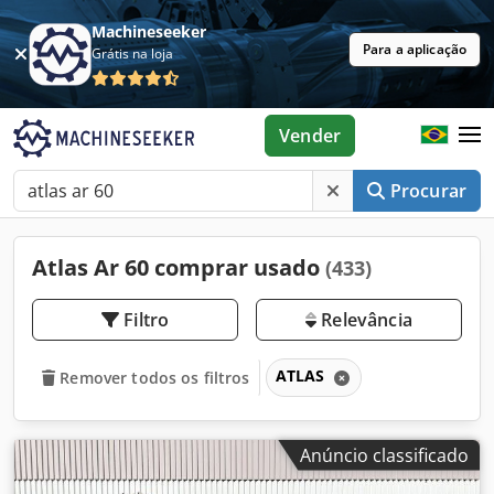
Machineseeker
Para a aplicação
Grátis na loja
Vender
Procurar
Atlas Ar 60 comprar usado
(433)
Filtro
Relevância
ATLAS
Remover todos os filtros
Anúncio classificado