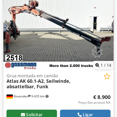
1
/
14
Grua montada em camião
Atlas
AK 60.1-A2, Seilwinde,
absattelbar, Funk
€ 8.900
Bovenden
9.435 km
Preço fixo acresce IVA
Solicitar
Ligar