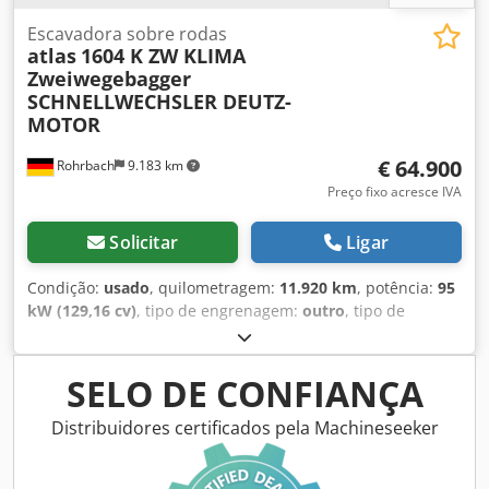
Escavadora sobre rodas
atlas
1604 K ZW KLIMA
Zweiwegebagger
SCHNELLWECHSLER DEUTZ-
MOTOR
€ 64.900
Rohrbach
9.183 km
Preço fixo acresce IVA
Solicitar
Ligar
Condição:
usado
, quilometragem:
11.920 km
, potência:
95
kW (129,16 cv)
, tipo de engrenagem:
outro
, tipo de
combustível:
gasolina
, cor:
amarelo
, peso total:
23.000 kg
,
peso em vazio:
21.816 kg
, peso máximo de carga:
1.184 kg
,
número de lugares:
1
, primeira matrícula:
02/2013
, classe
SELO DE CONFIANÇA
de emissão:
nenhum
, suspensão:
outro
, Ano de fabrico:
2013
, horas de funcionamento:
11.920 h
, comprimento
Distribuidores certificados pela Machineseeker
total:
7.700 mm
, cabina do condutor:
outro
, altura de
construção:
4.000 mm
, Equipamento:
acoplamento de