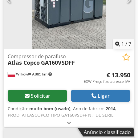
legislação 3. Teste de estanqueidade com certificado 4.
Após verificação bem-sucedida, as câmaras passam por
teste de operação documentado. Estado: usado Volume de
fornecimento: (veja foto) (A alterações e erros nas
especificações técnicas reservam-se o direito!) Outras
perguntas podem ser atendidas por telefone.
1
/
7
Compressor de parafuso
Atlas Copco
GA160VSDFF
€ 13.950
Wilków
9.885 km
EXW Preço fixo acresce IVA
Solicitar
Ligar
Condição:
muito bom (usado)
, Ano de fabrico:
2014
,
PROD. ATLASCOPCO TIPO GA160VSDFF N.º DE SÉRIE
APF195117 ANO 2014 POTÊNCIA (kW) 186 Crodezl S Smspfx
Ai Asf VAZÃO (m3/min) 4,82-26,70 PRESSÃO (bar) 8,3
Anúncio classificado
HORAS (FUNCIONAMENTO/TOTAL) 67773 INVERSOR DE