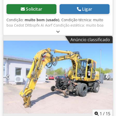
Solicitar
Ligar
Condição:
muito bom (usado)
, Condição técnica: muito
boa Cedot Dltbspfx Ai Aorf Condição estética: muito boa
Entre em contato com Ferdinand Pater para mais
informações.
Anúncio classificado
1
/
15