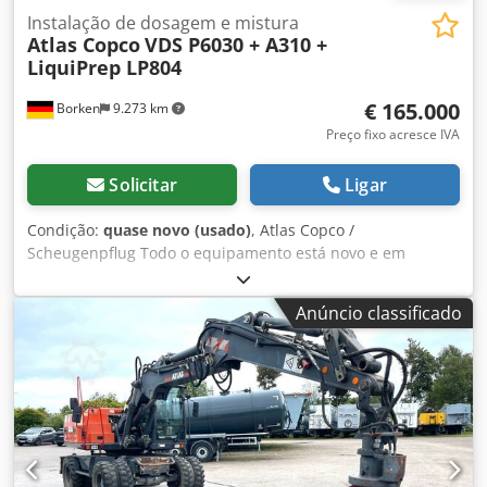
Instalação de dosagem e mistura
Atlas Copco
VDS P6030 + A310 +
LiquiPrep LP804
€ 165.000
Borken
9.273 km
Preço fixo acresce IVA
Solicitar
Ligar
Condição:
quase novo (usado)
, Atlas Copco /
Scheugenpflug Todo o equipamento está novo e em
perfeito estado. Tipo: VDS P6030 Processamento
automático de um processo completo, desde o
Anúncio classificado
carregamento até a descarga. Mistura de dois
componentes (por exemplo, resina e endurecedor)
diretamente no processo. Aplicação precisa do material
em posições definidas na peça de trabalho. Movimentação
das peças através de um sistema de 3 eixos (X, Y, Z).
Operação em modo automático, semiautomático e manual.
Dados técnicos: Conexão à rede: 400 V CA, 50/60 Hz
Corrente nominal: 13,6 A Consumo de energia: 8,5 kVA