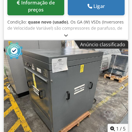
Informação de
Ligar
preços
Condição:
quase novo (usado)
, Os GA (W) VSDs (Inversores
de Velocidade Variável) são compressores de parafuso, de
estágio único, injetados a óleo, acionados por motor
elétrico e estacionários. O sistema de refrigeração está
Anúncio classificado
equipado com um resfriador de ar e um resfriador de óleo.
Os GA VSD são compressores refrigerados a ar; o ar de
refrigeração é gerado por um ventilador. Principais
características: - Temperatura máxima de entrada de ar:
40ºC Cjdpfx Aijwxwxzj Asrf - Temperatura máxima de saída
da água de refrigeração: 50ºC - Temperatura do ar à saída
da válvula: aprox. 30ºC - Capacidade de óleo aprox.: 17,9 L
1
/
5