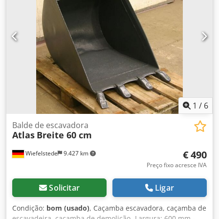
1
/
6
Balde de escavadora
Atlas
Breite 60 cm
€ 490
Wiefelstede
9.427 km
Preço fixo acresce IVA
Solicitar
Ligar
Condição:
bom (usado)
, Caçamba escavadora, caçamba de
escavadeira, caçamba de demolição -Largura: 600 mm -