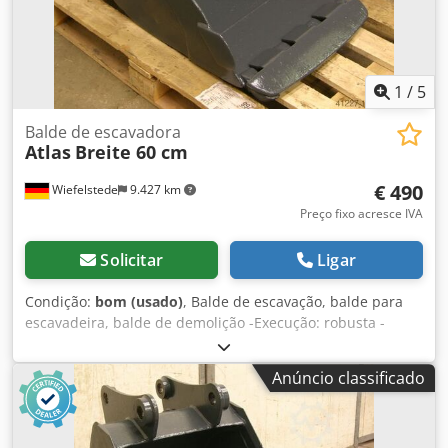
1
/
5
Balde de escavadora
Atlas
Breite 60 cm
€ 490
Wiefelstede
9.427 km
Preço fixo acresce IVA
Solicitar
Ligar
Condição:
bom (usado)
, Balde de escavação, balde para
escavadeira, balde de demolição -Execução: robusta -
Largura: 570 mm -Altura: 450 mm -Profundidade: 600 mm -
Distância entre suportes: 160 mm Crodpfeb A I Insx Ai Aef -
Anúncio classificado
Distância entre furos: 220 mm -Furo: Ø 45 mm -Lâmina de
corte prolongada -O suporte no balde pode ser alterado
por nós mediante custo adicional -Peso próprio: 130 kg