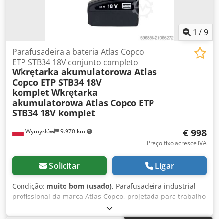
1
/
9
Parafusadeira a bateria Atlas Copco
ETP STB34 18V conjunto completo
Wkrętarka akumulatorowa Atlas
Copco ETP STB34 18V
komplet
Wkrętarka
akumulatorowa Atlas Copco ETP
STB34 18V komplet
€ 998
Wymysłów
9.970 km
Preço fixo acresce IVA
Solicitar
Ligar
Condição:
muito bom (usado)
, Parafusadeira industrial
profissional da marca Atlas Copco, projetada para trabalho
contínuo em linhas de montagem e aplicações de
produção. Equipamento de padrão industrial – não é