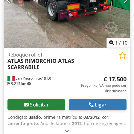
1
/
10
Reboque roll off
ATLAS
RIMORCHIO ATLAS
SCARRABILE
€ 17.500
San Pietro in Gu' (PD)
9.215 km
Preço fixo IVA não pode ser
discriminado
Solicitar
Ligar
Condição:
usado
, primeira matrícula:
03/2012
, cor:
cinzento-preto
, Ano de fabrico:
2012
, tipo de engrenagem:
outro
, MATRÍCULA: AH12361 TÍTULO: REBOQUE ATLAS,