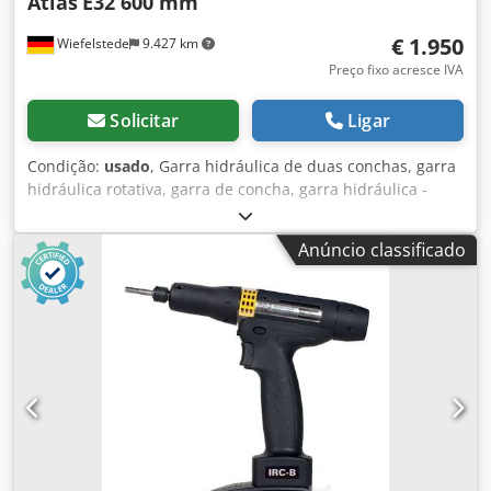
Atlas
E32 600 mm
€ 1.950
Wiefelstede
9.427 km
Preço fixo acresce IVA
Solicitar
Ligar
Condição:
usado
, Garra hidráulica de duas conchas, garra
hidráulica rotativa, garra de concha, garra hidráulica -
Largura da concha: 600 mm -Comprimento da concha
fechada: 1.400 mm -Altura total: 2.200 mm Crsdsb A
Anúncio classificado
Huijpfx Ai Aof