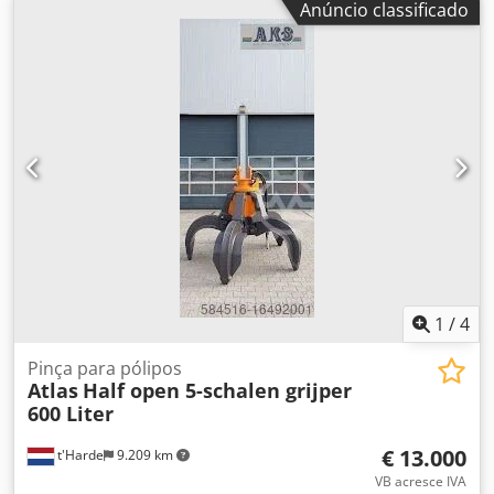
Anúncio classificado
produto de varejo. Dados e informações: • Modelo: ETP
STB34-06-106 • Alimentação: 18V CC • País de fabricação:
Suécia • Ano de fabricação: 2021 • Design ergonômico e
bem balanceado • Adaptada para montagem precisa e
trabalhos em série O conjunto inclui: • Parafusadeira a
bateria Atlas Copco • 2x baterias 18V Atlas Copco •
Carregador Atlas Copco • Tudo conforme mostrado nas
fotos Estado: Usada, funcionando perfeitamente, com
sinais normais de uso. Sem rachaduras ou folgas.
Equipamento proveniente de desmonte industrial.
Aplicações: Crjdpfxoyc Rvae Ai Ajf • Produção • Montagem
industrial • Linhas de produção • Oficinas profissionais
Alternativa ideal aos equipamentos novos – custo
significativamente inferior mantendo a qualidade Atlas
1
/
4
Copco.
Pinça para pólipos
Atlas
Half open 5-schalen grijper
600 Liter
€ 13.000
t'Harde
9.209 km
VB acresce IVA