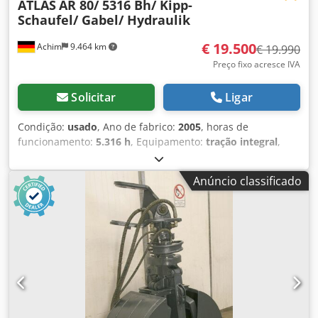
ATLAS
AR 80/ 5316 Bh/ Kipp-
Schaufel/ Gabel/ Hydraulik
€ 19.500
Achim
9.464 km
€ 19.990
Preço fixo acresce IVA
Solicitar
Ligar
Condição:
usado
, Ano de fabrico:
2005
, horas de
funcionamento:
5.316 h
, Equipamento:
tração integral
,
Equipamento: * 5.316 horas de operação * Potência do
motor: 53,5 kW * 20 km/h * Conexões hidráulicas Crjdpfxex
Anúncio classificado
Rfbzs Ai Aef * Faróis auxiliares * Giroflex * Engate rápido
Outros dados: * 1 proprietário anterior * Primeira entrega
na Alemanha * Ano de fabricação: 2005 * Peso
operacional: 5.975 kg * Peso total: 6.500 kg * Mensagem de
erro no sistema de freio Desde 1972, seu parceiro confiável
para automóveis e veículos comerciais em 28832 Achim, no
cruzamento de Bremen. O NutzfahrzeugZentrum Behnke
dispõe permanentemente de cerca de 200 veículos entre
transportadores, veículos comerciais e máquinas de