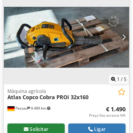
FREQUÊNCIA sim SECADOR INTEGRADO sim TROCADOR DE
CALOR não ARREFECIMENTO (AR/ÁGUA) ar INSTALADO EM
RESERVATÓRIO não DOCUMENTAÇÃO não CONEXÕES 3
NOVO/USADO USADO
1
/
5
Máquina agrícola
Atlas Copco
Cobra PROi 32x160
€ 1.490
Passau
9.489 km
Preço fixo acresce IVA
Solicitar
Ligar