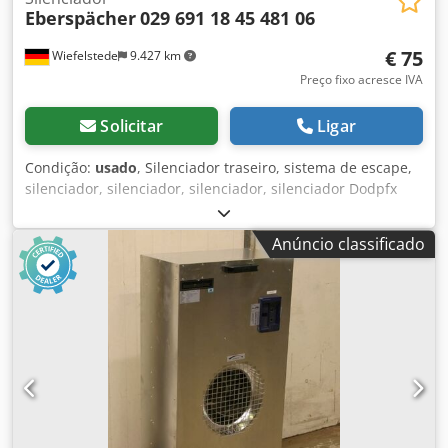
Eberspächer
029 691 18 45 481 06
€ 75
Wiefelstede
9.427 km
Preço fixo acresce IVA
Solicitar
Ligar
Condição:
usado
, Silenciador traseiro, sistema de escape,
silenciador, silenciador, silenciador, silenciador Dodpfx
Ajitdivsfmjkr -Fabricante: Eberspächer -tipo: -Dimensões:
ver fotos -Número: 2x silenciador disponível -Preço: por
Anúncio classificado
peça -dimensão total: 560/230/H130 mm -Peso: 6,2 kg