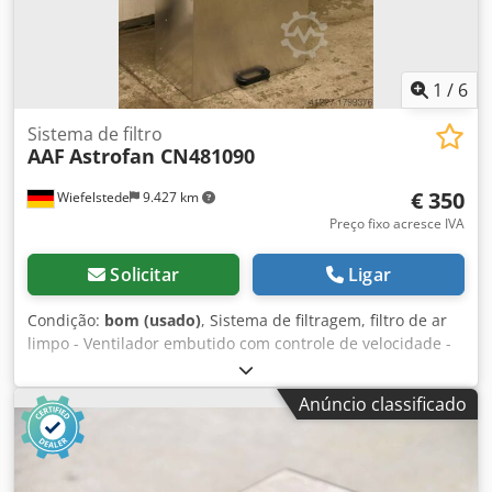
1
/
6
Sistema de filtro
AAF
Astrofan CN481090
€ 350
Wiefelstede
9.427 km
Preço fixo acresce IVA
Solicitar
Ligar
Condição:
bom (usado)
, Sistema de filtragem, filtro de ar
limpo - Ventilador embutido com controle de velocidade -
Carcaça em alumínio - Vazão volumétrica: 1060 m³/h -
Quantidade: 3 ventiladores disponíveis - Preço: por
Anúncio classificado
unidade - Dimensões: 560/1160/A340 mm - Peso: 20 kg
Djdpfsb A Shuox Afmekr