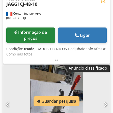
JAGGI
CJ-48-10
Contamine-sur-Arve
8.890 km
Informação de
Ligar
preços
Condição:
usado
, DADOS TÉCNICOS Dodjuhaiqepfx Afmskr
Como nas fotos
Anúncio classificado
Guardar pesquisa