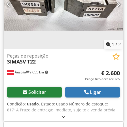
ajustáveis - Pedal elétrico - 2 batentes ajustáveis com
escala em graus Dkodjrzfh Hjpfx Afmsr - Diversas escalas
milimétricas integradas no tampo da mesa - Lâminas HSS
novamente afiadas, em estado quase novo Dimensões
ocupadas (C x L x A): 1000 x 950 x 1470 mm Peso: 750 kg
Em excelente estado
1
/
2
Peças de reposição
SIMASV
T22
€ 2.600
Áustria
9.655 km
Preço fixo acresce IVA
Solicitar
Ligar
Condição:
usado
, Estado: usado Número de estoque:
8171A Prazo de entrega: imediato, sujeito a venda prévia
País de origem: Itália Dkedpfxoyui Uxe Afmer Preço: 2.600 €
Porta-ferramentas para punções e matrizes, punção