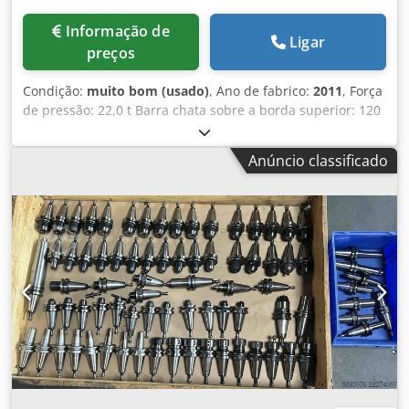
Informação de
Ligar
preços
Condição:
muito bom (usado)
, Ano de fabrico:
2011
, Força
de pressão: 22,0 t Barra chata sobre a borda superior: 120
x 15,0 mm ST Curso: 200 mm Velocidade de trabalho: 8,0
mm/s Velocidade de retorno: 30,0 mm/min Altura de
Anúncio classificado
trabalho: 925 mm Mesa: 630 x 1100 mm Motor: 400 V, 50
Hz Consumo total de energia: 1,5 kW Peso: 630 kg
Dimensões (C-L-A): 900 x 1200 x 920 mm Preço de venda
atual: aproximadamente 15.000 euros Preço especial sob
consulta Descrição: Dedpfx Afoznnhiomskr - Máquina de
dobra horizontal eletro-hidráulica - Cilindro sob a mesa de
trabalho – ajuste hidráulico do curso do carro - Superfície
de trabalho robusta em aço estabilizado - Ampla e livre
área de trabalho - Máquina fabricada em aço forjado,
temperado e retificado - Ajuste micrométrico do curso de
trabalho através de válvula hidráulica, com volantes na
parte frontal da máquina - Ajuste permanente, mesmo
com potência máxima de operação, de modo que o ângulo