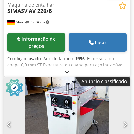
Máquina de entalhar
SIMASV
AV 226/B
Ahaus
9.294 km
Informação de
Ligar
preços
Condição:
usado
, Ano de fabrico:
1996
, Espessura da
chapa 6,0 mm ST Espessura da chapa para aço inoxidável
4,0 mm Espessura da chapa 8,0 mm ALU Ângulo ajustável
de - a 30 - 140 graus Mesa: 950 x 890 mm comprimento da
Anúncio classificado
lâmina 220 x 220 mm curso 35 H/min altura de trabalho
1150 mm potência total 3,0 kW peso 800 kg Dimensões C-L-
A 1200 x 1200 x 1400 mm Novo preço aprox. 20.000 euros
Preço especial mediante solicitação - em condições
verificadas - vídeo da máquina - ?v=QmUbaV41BfA
Dsdpfxoxabx Ej Afmjkr Equipamento: - máquina de entalhe
eletro-hidráulica * com ângulo ajustável de 30° – 140° -
Capacidade de corte de chapas com espessura de até 6,0
mm (R42/mm2) - feito de ferro fundido esferoidal especial