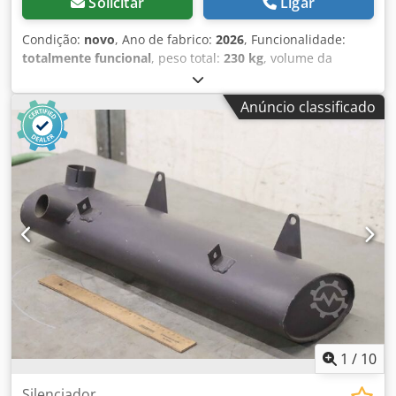
Solicitar
Ligar
15.930 kg Peso bruto: 28.000 kg Funcional Altura da área
de carga: 126 cm Bomba: Sim Estado Estado geral: muito
Condição:
novo
, Ano de fabrico:
2026
, Funcionalidade:
mau Estado técnico: muito mau Estado ótico: muito mau
totalmente funcional
, peso total:
230 kg
, volume da
Danos: nenhum Número de chaves: 1 Identificação
tremonha:
200 l
, HOPPER DE DESCARGA DE SACOS GRAU
Matrícula: 20-BKF-5 A Kleyn Trucks é uma das maiores
ALIMENTÍCIO Porta de abertura vertical para cima Janela
empresas independentes do mundo no comércio de
Anúncio classificado
de inspeção em plexiglass transparente Dkedpfx Aow
veículos usados. Aqui, pode escolher entre um stock em
Sddiofmjr Vedação da porta em EPDM grau alimentício
constante mudança de 1200 camiões, tratores, reboques
Puxadores tubulares redondos Grade removível –
usados. A nossa oferta inclui todas as marcas europeias de
espessura de 5 mm, malha de 20×20 mm 3 tubos de
diferentes anos de fabrico e faixas de preço. Por que
sucção Ø60 mm com redução para Ø50 mm, vazão de
comprar na Kleyn Trucks? Simples! • Grande e em rápida
sucção ajustável conforme especificado Conexão para
mudança • Qualidade reconhecível • Um bom preço •
sensor de nível G1"1/2 (posicionado no último terço)
Negócios corretos • Falamos muitos idiomas • Entendemos
Fabricado integralmente em aço inoxidável AISI 304 Peso
os nossos clientes • Assistência na importação e transporte
total: 230 kg Acabamento interno polido
• A matrícula (de exportação) é rapidamente resolvida •
Serviços técnicos especializados • A segurança da
"qualidade reconhecível" • E mais... Visite o nosso site para
ofertas especiais e stock completo: O leasing através da
Kleyn Trucks é possível na maioria dos países europeus!
1
/
10
Calcule rapidamente a sua taxa de
Silenciador