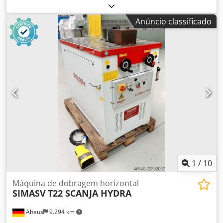
ASV811/Reiser RUK-CONV-006 Dsdpfx Ajv Abglofmokr
Dispositivo de corte pneumático Para processar uma
Anúncio classificado
ampla gama de produtos, por exemplo, cubos de
alimentos frescos, palitos de mastigação e pellets. Pode
ser usado com o VEMAG Robot500 ou máquinas de
enchimento a vácuo da série VEMAG HPE Alta capacidade
de corte de até 140 porções por minuto Opcionalmente
equipado com uma faca ou alicate de corte
1
/
10
Máquina de dobragem horizontal
SIMASV
T22 SCANJA HYDRA
Ahaus
9.294 km