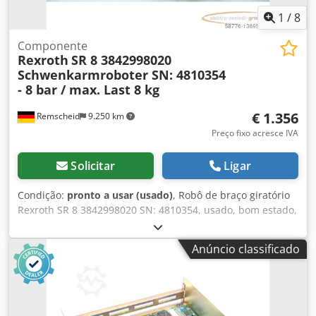
1
/
8
Componente
Rexroth
SR 8 3842998020
Schwenkarmroboter SN: 4810354
- 8 bar / max. Last 8 kg
€ 1.356
Remscheid
9.250 km
Preço fixo acresce IVA
Solicitar
Ligar
Condição:
pronto a usar (usado)
, Robô de braço giratório
Rexroth SR 8 3842998020 SN: 4810354, usado, bom estado,
100% funcional, escopo de entrega conforme fotos
ATENÇÃO: Consulte separadamente sobre os custos de
Anúncio classificado
embalagem e envio! ATENÇÃO: Consulte os custos de
embalagem e transporte separadamente! Dksdpfxsqb
Tdbe Afmjr