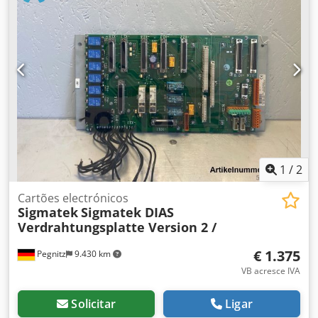
mecânicos, como quebras, visto que não são mais
reparáveis. Neste caso, será emitida uma fatura adicional
no valor de €1.000 incluindo IVA. Atenção: Você está a
licitar por um conversor Heidenhain UM 113 ID 325 002-03
SN14934810 em regime de troca (serviço de troca),
completamente revisado e testado por profissionais, com 6
meses de garantia, 100% funcional, fornecido conforme as
fotos. Tanto em caso de reparação como de troca, a peça
defeituosa fornecida não pode apresentar danos
mecânicos, como quebras, pois estes não são reparáveis.
Nestes casos, será emitida uma segunda fatura no valor
de €1.000 com IVA incluído. Dsdpfxsy Nq Uwo Afmskr
1
/
2
Cartões electrónicos
Sigmatek
Sigmatek DIAS
Verdrahtungsplatte Version 2 /
€ 1.375
Pegnitz
9.430 km
VB acresce IVA
Solicitar
Ligar