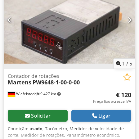
1
/
5
Contador de rotações
Martens
PW9648-1-00-0-00
€ 120
Wiefelstede
9.427 km
Preço fixo acresce IVA
Solicitar
Ligar
Condição:
usado
, Tacómetro, Medidor de velocidade de
corte, Medidor de rotações, Panamómetro económico,