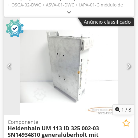
+ OSGA-02-DWC + ASVA-01-DWC + IAPA-01-G módulo de
extração com placas de controle para máquina de erosão
por fio Mitsubishi SX10, usado, sinais de uso normais,
Anúncio classificado
100% funcional, escopo de entrega conforme fotos.
Dkjdpfx Aox Dw I Dofmor
1
/
8
Componente
Heidenhain
UM 113 ID 325 002-03
SN14934810 generalüberholt mit