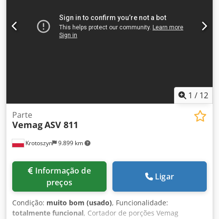
1
/
12
Parte
Vemag
ASV 811
Krotoszyn
9.899 km
Informação de
Ligar
preços
Condição:
muito bom (usado)
, Funcionalidade:
totalmente funcional
, Cortador de porções Vemag