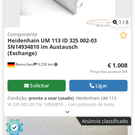
1
/
8
Componente
Heidenhain
UM 113 ID 325 002-03
SN14934810 im Austausch
(Exchange)
€ 1.008
Remscheid
9.250 km
Preço fixo acresce IVA
Solicitar
Ligar
Condição:
pronto a usar (usado)
, Heidenhain UM 113
Id.325 002-03 SN: 14934810 – com protocolo de teste,
completamente revisado e testado por profissionais, com 6
meses de garantia, 100% funcional, fornecido conforme
Anúncio classificado
mostra nas fotos. Atenção: No procedimento de troca, a
sua peça defeituosa não pode apresentar danos