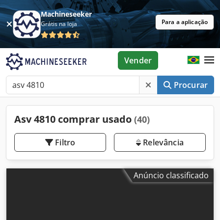
Machineseeker
Para a aplicação
Grátis na loja
Vender
Procurar
Asv 4810 comprar usado
(40)
Filtro
Relevância
Anúncio classificado