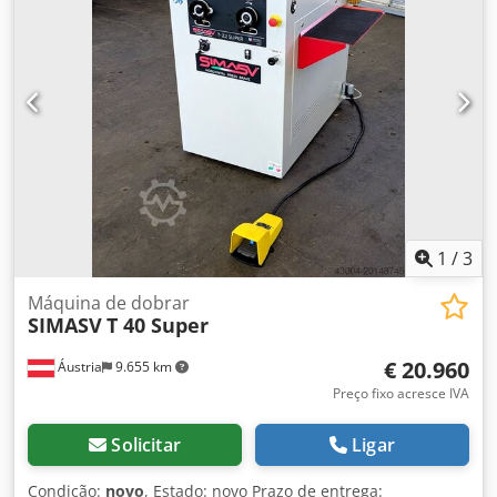
mm/s Velocidade de retorno: 70 mm/s Reservatório de
óleo: 45 l Motor: 1,5 kW Altura de trabalho: 925 mm
Comprimento: 1200 mm Largura: 900 mm Altura: 1050 mm
Peso: 630 kg 2 pinos de fixação, altura 110 mm (maiores
sob consulta) Batente manual de 500 mm com escala
milimétrica Velocidade ajustável 2 volantes para ajuste do
curso e do ponto de retorno Regulação hidráulica precisa
do curso mesmo sob pressão Operação bimanual Grande
variedade de ferramentas disponível, preços sob consulta
ALTERNATIVA: Versão com controle CNC
1
/
3
Máquina de dobrar
SIMASV
T 40 Super
€ 20.960
Áustria
9.655 km
Preço fixo acresce IVA
Solicitar
Ligar
Condição:
novo
, Estado: novo Prazo de entrega: