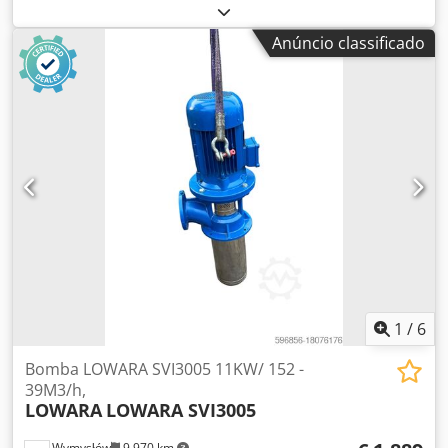
Medidor de velocidade -Fabricante: Martens, Aparelho de
medição da velocidade de corte Panalmeter económico -
Anúncio classificado
Tipo: PW9648-1-00-0-00 -Dimensão: 180/95/H50 mm -Peso:
0,6 kg Dodpfspcmttox Afmjkr
1
/
6
Bomba LOWARA SVI3005 11KW/ 152 -
39M3/h,
LOWARA
LOWARA SVI3005
Wymysłów
9.970 km