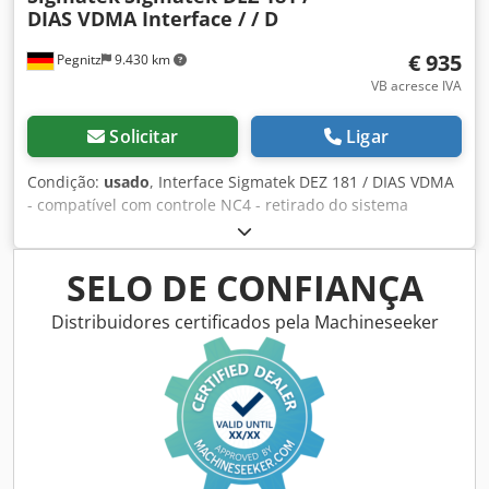
DIAS VDMA Interface / / D
€ 935
Pegnitz
9.430 km
VB acresce IVA
Solicitar
Ligar
Condição:
usado
, Interface Sigmatek DEZ 181 / DIAS VDMA
- compatível com controle NC4 - retirado do sistema
Demag ET 6 - tirado de uma máquina em execução -
totalmente funcionalFabricante: Sigmatek Dedperr Efkofx
Afmjkr Tipo: DEZ181 Número da peça de reposição: Nº do
SELO DE CONFIANÇA
fabricante: D Tand: usado
Distribuidores certificados pela Machineseeker