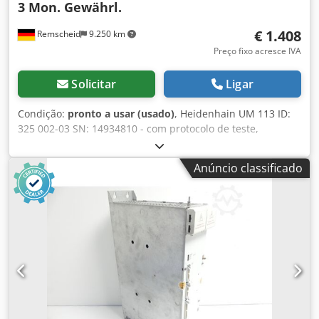
3 Mon. Gewährl.
€ 1.408
Remscheid
9.250 km
Preço fixo acresce IVA
Solicitar
Ligar
Condição:
pronto a usar (usado)
, Heidenhain UM 113 ID:
325 002-03 SN: 14934810 - com protocolo de teste,
totalmente revisado e testado de forma profissional, com 3
meses de garantia, 100% funcional, fornecido conforme
Anúncio classificado
fotos, usado, em bom estado de conservação, 100%
funcional, fornecido conforme fotos. Dkjdpfx Afjy Nq
Uqjmor