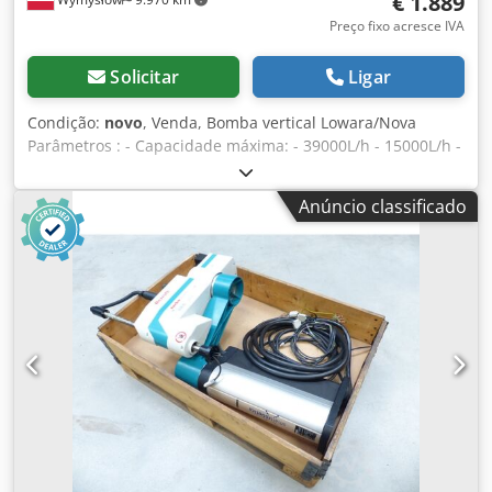
€ 1.889
Preço fixo acresce IVA
Solicitar
Ligar
Condição:
novo
, Venda, Bomba vertical Lowara/Nova
Parâmetros : - Capacidade máxima: - 39000L/h - 15000L/h -
Altura máxima de elevação: -93-38m Dodpfx Afeviyuuomjkr
- Potência do motor: 11 kW - Velocidade: 2900 rpm
Anúncio classificado