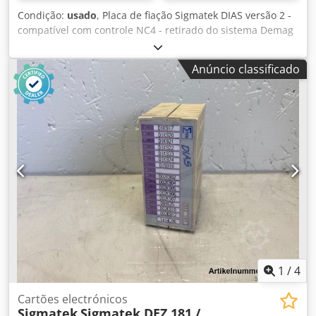
Condição:
usado
, Placa de fiação Sigmatek DIAS versão 2 -
compatível com controle NC4 - retirado do sistema Demag
ET 6 - tirado de uma máquina em execução - totalmente
funcionalFabricante: Sigmatek Número da peça de
Anúncio classificado
reposição: Número do fabricante: Dkodpfxorr Egze Afmjr
Tand: usado
1
/
4
Cartões electrónicos
Sigmatek
Sigmatek DEZ 181 /