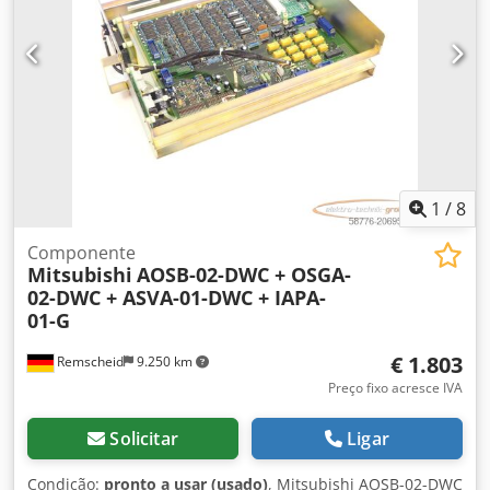
1
/
8
Componente
Mitsubishi
AOSB-02-DWC + OSGA-
02-DWC + ASVA-01-DWC + IAPA-
01-G
€ 1.803
Remscheid
9.250 km
Preço fixo acresce IVA
Solicitar
Ligar
Condição:
pronto a usar (usado)
, Mitsubishi AOSB-02-DWC