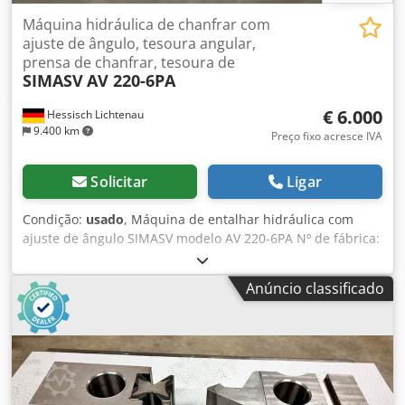
Máquina hidráulica de chanfrar com
ajuste de ângulo, tesoura angular,
prensa de chanfrar, tesoura de
SIMASV
AV 220-6PA
€ 6.000
Hessisch Lichtenau
9.400 km
Preço fixo acresce IVA
Solicitar
Ligar
Condição:
usado
, Máquina de entalhar hidráulica com
ajuste de ângulo SIMASV modelo AV 220-6PA Nº de fábrica:
C1524 Ano de fabricação: 1996 Comprimento da lâmina:
220 mm Espessura do material em aço: 6 mm Espessura
Anúncio classificado
do material em aço inoxidável: 4 mm Dimensões da mesa:
950 x 790 mm Altura da mesa: 940 mm Potência do motor:
3 kW Ligação elétrica: 400 V, 50 Hz - Operação por botão de
pressão ou pedal elétrico - Ângulo de entalhe ajustável de
30° a 140° - Ajuste do ângulo por meio de 2 manivelas para
direita e esquerda - Aperto hidráulico para as lâminas