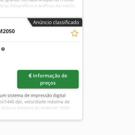
órios fotográficos e gráficas de médio
em bobina. O equipamento permite
rnas quanto externas. A Anapurna
Anúncio classificado
 impressão em uma vasta gama de
M2050
branca permite impressão em materiais
como cor especial. Mídias rígidas
o sem margens Csdpfx Aey It T Hepyoha
m
s (2 atrás e 2 na frente) Tamanho
ra Espessura mínima: 1 mm (0,04 pol),
ão (22 libras) Mídias flexíveis
icado – limitado pelo peso e diâmetro
Informação de
preços
o um sistema de impressão digital
pi/1440 dpi, velocidade máxima de
, largura máxima do material: 2050
 material: 45 mm, peso máximo da
 4350 mm/1470 mm/1600 mm, peso:
ra impressão de placas, bem como uma
ada para tinta de sinalização