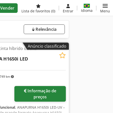
Vender
Idioma
Lista de favoritos
(0)
Entrar
Menu
Relevância
Anúncio classificado
inta híbrido de alta
A
H1650i LED
749 km
Informação de
preços
funcional
, ANAPURNA H1650i LED-UV –
 de grande formato Anapurna H1650i