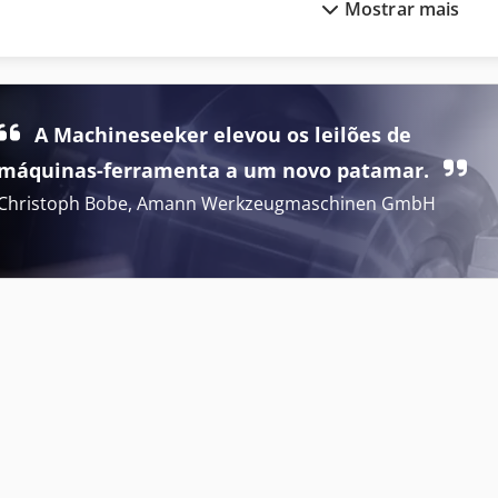
Mostrar mais
Agfa Avalon
Ferag
Agfa Avalon Lf
Agfa Avalon N4
Fotocompositora
A Machineseeker elevou os leilões de
Agfa Avantra 44
Fotocompositoras
máquinas-ferramenta a um novo patamar.
Christoph Bobe, Amann Werkzeugmaschinen GmbH