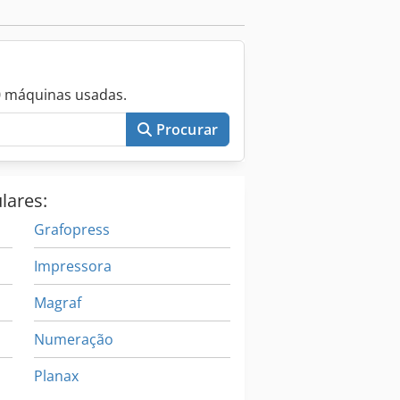
vel realizar uma visita para inspeção
0 máquinas usadas.
Procurar
lares:
Grafopress
Impressora
Magraf
Numeração
Planax