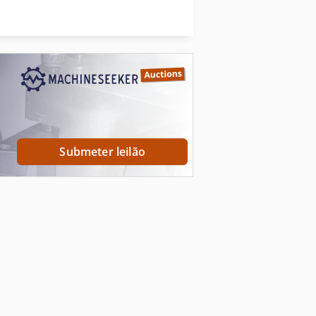
Prakma
Fonte Alimentação Agfa Accuset 800
Techkon
Submeter leilão