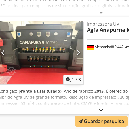
LED, é ideal para empresas de sinalização, gráficas digitais, laborat
porte que pretendem combinar impressões em cartão e em papel 
impressões com até 1,65 m de largura, tanto para aplicações inte
Impressora UV
H1650i LED está equipada com lâmpadas LED UV, possibilitando a
Agfa
Anapurna 
mídias, economizando energia, custos e tempo. A função de tinta 
transparentes para aplicações retroiluminadas ou o uso do branco 
Largura máxima: 165 cm (5,4 pés), 160 cm (5,2 pés) para impressã
Alemanha
9.442 k
Comprimento máximo: 3,2 m (10,5 pés) – 4 mesas para mídias rígida
mínimo: formato paisagem A2 (60 x 42 cm – 1,97 x 1,4 pés) Espessu
máxima: 45 mm (1,77 pol) Peso máximo: 10 kg/m² na mesa de impress
Largura máxima: 165 cm (5,4 pés) Comprimento máximo: não especif
Espessura mínima: 0,2 mm Peso máximo: 50 kg (110 libras)
1
/
3
Condição:
pronto a usar (usado)
, Ano de fabrico:
2015
, É oferecid
híbrido Agfa UV de grande formato. Resolução de impressão: 720 d
impressão: 53 m²/h, configuração de tinta: CMYK + lc + lm + branco
mm, largura máxima de impressão: 2000 mm, espessura máxima do
placa: 10 kg/m². Dimensões da máquina X/Y/Z: aproximadamente
Guardar pesquisa
aproximadamente 1800 kg. Inclui 4 mesas em excelente estado pa
estação de trabalho. Atualmente, a configuração de tinta está ajust