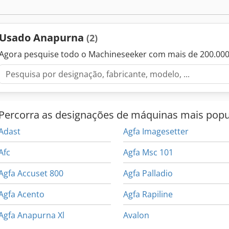
rodoviária. É possível retornar à configuração CMYK padrão. É possí
no local. Chsdpjznc Rljfx Apysa
Usado Anapurna
(2)
Agora pesquise todo o Machineseeker com mais de 200.00
Percorra as designações de máquinas mais popu
Adast
Agfa Imagesetter
Afc
Agfa Msc 101
Agfa Accuset 800
Agfa Palladio
Agfa Acento
Agfa Rapiline
Agfa Anapurna Xl
Avalon