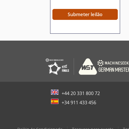
Submeter leilão
+44 20 331 800 72
+34 911 433 456