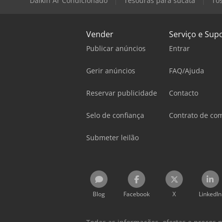
Daikin Ar Condicionado
Tesouras para sucata
To
Vender
Serviço e Sup
Publicar anúncios
Entrar
Gerir anúncios
FAQ/Ajuda
Reservar publicidade
Contacto
Selo de confiança
Contrato de co
Submeter leilão
Blog
Facebook
X
LinkedIn