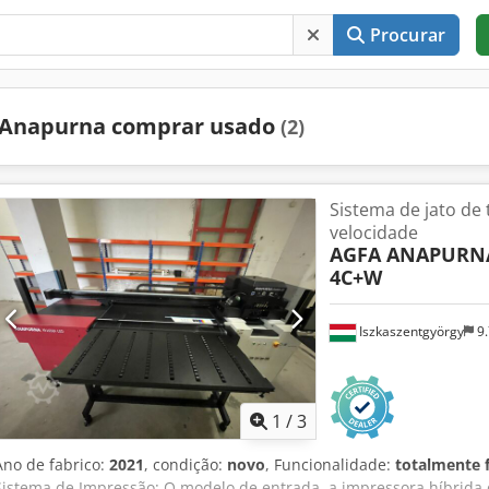
Procurar
Anapurna comprar usado
(2)
Sistema de jato de t
velocidade
AGFA ANAPURN
4C+W
Iszkaszentgyörgy
9.
1
/
3
Ano de fabrico:
2021
, condição:
novo
, Funcionalidade:
totalmente 
Sistema de Impressão: O modelo de entrada, a impressora híbrida