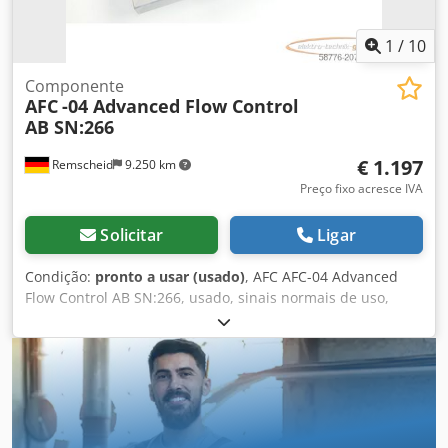
1
/
10
Componente
AFC
-04 Advanced Flow Control
AB SN:266
€ 1.197
Remscheid
9.250 km
Preço fixo acresce IVA
Solicitar
Ligar
Condição:
pronto a usar (usado)
, AFC AFC-04 Advanced
Flow Control AB SN:266, usado, sinais normais de uso,
100% funcional, conteúdo da entrega conforme fotos.
Cedpfex Eqqqox Aggsha