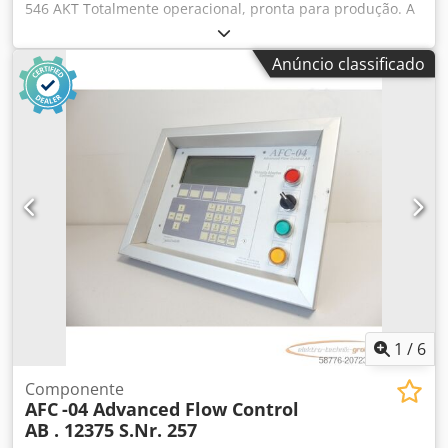
546 AKT Totalmente operacional, pronta para produção. A
máquina pertence ao primeiro proprietário. Em muito bom
estado. Cilindros recentemente recondicionados.
Anúncio classificado
Fabricada pela Horizon, Japão. Equipamento: 6 cassetes
paralelas 1 faca eletrónica 2 cassetes de facas Formato
máximo: 540x760mm; mínimo: 120x172mm A máquina é
configurada inteiramente através de um painel de controlo
tátil. O kit inclui: – conjunto de ferramentas – componentes
adicionais Cedpfezlacyjx Aggsha – manual do utilizador –
compressor
1
/
6
Componente
AFC
-04 Advanced Flow Control
AB . 12375 S.Nr. 257