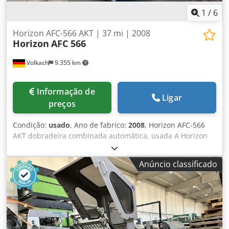
1
/
6
Horizon AFC-566 AKT | 37 mi | 2008
Horizon
AFC 566
Volkach
9.355 km
Informação de
Ligar
preços
Condição:
usado
, Ano de fabrico:
2008
, Horizon AFC-566
AKT dobradeira combinada automática, usada A Horizon
AFC-566AKT é uma dobradeira combinada automática
potente e versátil, ideal para a produção de brochuras,
Anúncio classificado
encartes, produtos farmacêuticos e outros trabalhos
exigentes de dobra. Características especiais: - 6 bolsas de
dobra, 1 cruzeta e 2 bolsas de dobra após a cruzeta para
uma ampla variedade de padrões de dobra Chjdpfx
Agezpvzyogea - 17 padrões de dobra pré-programados,
facilmente selecionáveis através do grande painel