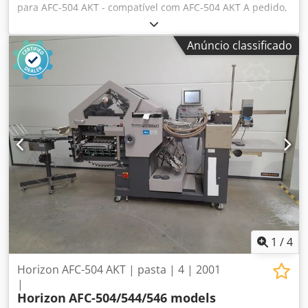
para AFC-504 AKT - compatível com AFC-504 AKT A pedido,
podemos organizar os seguintes artigos para si: Cedpfx
Ageu Sr Aysgoha Embalagem, carregamento, transporte
Anúncio classificado
(por barco ou avião) incluindo o desalfandegamento
Obtenção de uma oferta de leasing
1
/
4
Horizon AFC-504 AKT | pasta | 4 | 2001
|
Horizon
AFC-504/544/546 models