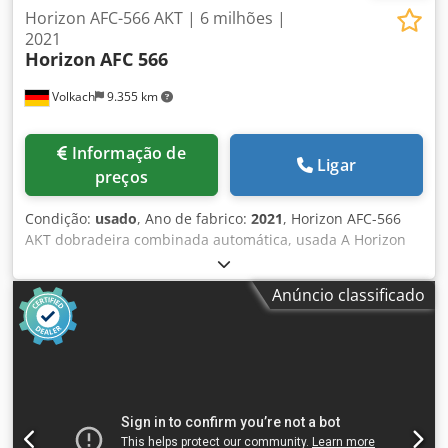
Horizon AFC-566 AKT | 6 milhões |
2021
Horizon
AFC 566
Volkach
9.355 km
Informação de
Ligar
preços
Condição:
usado
, Ano de fabrico:
2021
, Horizon AFC-566
AKT dobradeira combinada automática, usada A Horizon
AFC-566AKT é uma dobradeira combinada automática
potente e versátil, ideal para a produção de brochuras,
Anúncio classificado
encartes, produtos farmacêuticos e outros trabalhos
exigentes de dobra. Características especiais: - 6 bolsas de
dobra, 1 cruzeta e 2 bolsas de dobra após a cruzeta para
uma ampla variedade de padrões de dobra - 17 padrões
de dobra pré-programados, facilmente selecionáveis
através do grande painel touchscreen LCD colorido - Ajuste
totalmente automático para trocas rápidas de trabalho e