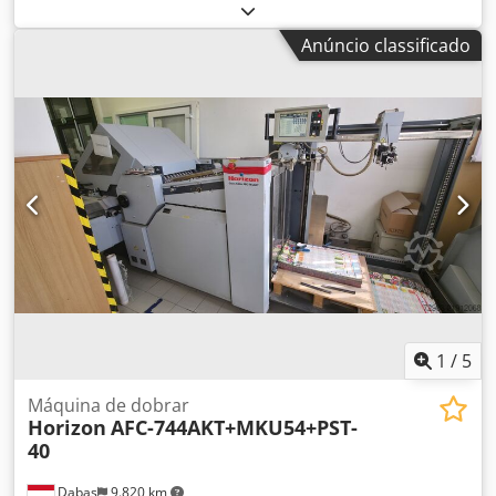
máquina/veículo:
0266232
, Estou a vender uma serra
automática para metal com alimentador - Tipo: PEGAS
Anúncio classificado
GONDA automatic 230-AFC - Ano: 2002 - Nº de série:
0266232 ACESSÓRIO: Cedpfx Ajy Rzqfeggsha Dispositivo de
alimentação para corte de barras de 5 m. A serra é
totalmente automática. O alimentador permite cortar
barras de 5 m em peças com qualquer comprimento. Até
40 mm de diâmetro, também pode avançar duas barras ao
mesmo tempo. A serra está regularmente mantida, sem
falhas e em excelente estado. Ligada à rede elétrica e
pronta a funcionar.
1
/
5
Máquina de dobrar
Horizon
AFC-744AKT+MKU54+PST-
40
Dabas
9.820 km