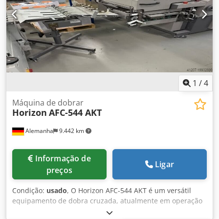
DA MÁQUINA Alimentação: trifásica, 400 V Corrente: 12,6 A
Potência instalada: 5,3 kW Contador: aprox. 50 milhões de
folhas Dimensões (C x L x A): aprox. 4.380 x 1.870 x 1.680
mm EQUIPAMENTO Alimentador de paletes PFU-74F Painel
de controle com tela sensível ao toque de fácil utilização 6
bolsas de dobra Primeira faca de vinco com 2 bolsas sob a
faca Segunda faca
1
/
4
Máquina de dobrar
Horizon
AFC-544 AKT
Alemanha
9.442 km
Informação de
Ligar
preços
Condição:
usado
, O Horizon AFC-544 AKT é um versátil
equipamento de dobra cruzada, atualmente em operação
numa gráfica na Alemanha. Projetado para formatos de