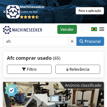
Machineseeker
Para a aplicação
Grátis na loja
Vender
Procurar
Afc comprar usado
(65)
Filtro
Relevância
Anúncio classificado