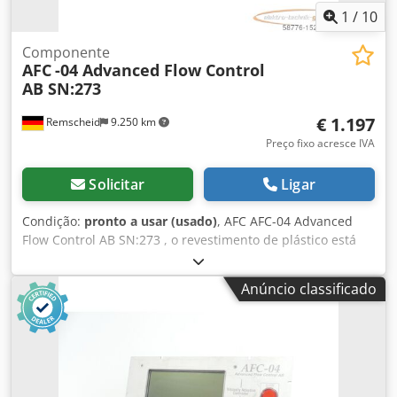
1
/
10
Componente
AFC
-04 Advanced Flow Control
AB SN:273
€ 1.197
Remscheid
9.250 km
Preço fixo acresce IVA
Solicitar
Ligar
Condição:
pronto a usar (usado)
, AFC AFC-04 Advanced
Flow Control AB SN:273 , o revestimento de plástico está
danificado numa tomada de ligação, ver foto, usado, sinais
normais de desgaste, 100% funcional, âmbito de
Anúncio classificado
fornecimento conforme as fotos Chodpfxjrv Npms Aggja