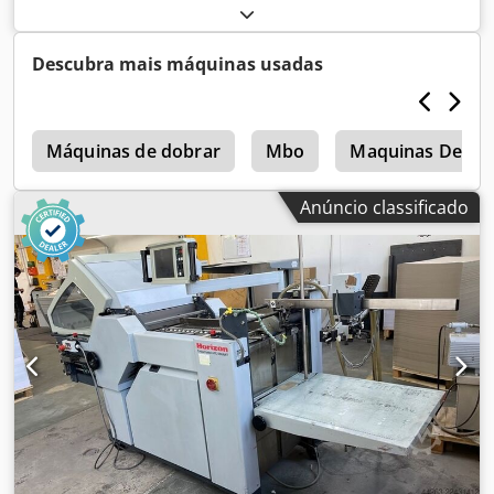
uso, 100% funcional, fornecido conforme fotos. Chedpfx
Agjx Eqp Hsgoa
Descubra mais máquinas usadas
m
Máquinas de dobrar
Mbo
Maquinas De Dob
Anúncio classificado