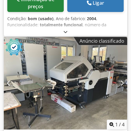
Ligar
preços
Condição:
bom (usado)
, Ano de fabrico:
2004
,
Funcionalidade:
totalmente funcional
, número da
máquina/veículo:
018002
, 4 bolsas 1 lâmina 1 bolsa lateral
Chsdpfx Asfh Nqroggja Visor Controlo de duplo arco –
Anúncio classificado
eletrónico Disposição das lâminas Limpo
1
/
4