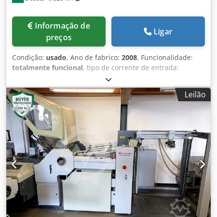
Informação de
Ligar
preços
Condição:
usado
, Ano de fabrico:
2008
, Funcionalidade:
totalmente funcional
, tipo de corrente de entrada:
trifásico
, largura de trabalho:
740 mm
, altura de
empilhamento:
750 mm
, peso total:
2.445 kg
, altura total:
Leilão
1.617 mm
, comprimento total:
3.880 mm
, largura total:
1.640 mm
, tensão de entrada:
380 V
, Equipamento:
compressor, documentação / manual
, Configuração da
máquina: Chodoy R Aufspfx Aggja Dobra de papel Horizon
AFC-744AKT com alimentador de palete Unidade de faca
móvel Horizon MKU-54 Unidade empilhadora prensa
Horizon PST-40 Ano de fabricação: 2008 Contador: aprox.
93 milhões Condição da máquina: usada, totalmente
funcional A máquina está em estoque, é possível verificar
e testar Somos concessionário e assistência técnica
autorizada Horizon, nossos técnicos verificaram a(s)
máquina(s), está tudo funcionando perfeitamente. Se