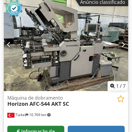
Anúncio classificado
lâmina 1 bolso lateral Limpo
1
/
7
Máquina de dobramento
Horizon
AFC-544 AKT SC
Türkei
10.769 km
Informação de