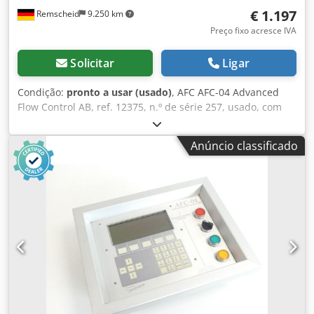
€ 1.197
Remscheid
9.250 km
Preço fixo acresce IVA
Solicitar
Ligar
Condição:
pronto a usar (usado)
, AFC AFC-04 Advanced
Flow Control AB, ref. 12375, n.º de série 257, usado, com
leves sinais de uso, 100% funcional, fornecido conforme
apresentado nas fotos. Csdpfsx Eqp Tex Aggoha
Anúncio classificado