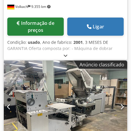
Volkach
9.355 km
Informação de
Ligar
preços
Condição:
usado
, Ano de fabrico:
2001
, 3 MESES DE
GARANTIA Oferta composta por: - Máquina de dobrar
Horizon AFC-504 AKT - Alimentador de pilha plana -
Entrega Horizon AFC-504 AKT Máquina de dobragem de 4
Anúncio classificado
bolsos - Estado dos rolos: 0%. Cedpfx Aeu Sr Ehjggjha -
Tecnologia: Touch & Work - Prevenção de erros: Folha em
falta, folha dupla e controlo de encravamento - Tipos de
dobragem standard: 11 tipos de dobra padrão
predefinidos - Memória de trabalhos: 50 posições de
memória para trabalhos repetidos - Painel de controlo:
totalmente automático - Número de placas de dobragem:
1ª unidade de dobragem: 4 placas de fivelas + faca 2ª
unidade de dobragem: 2 placas de fivelas - Formato: máx.
490x650mm; mín. 120x172mm - Espessura de
processamento: 40-250g/m² - Altura de empilhamento: