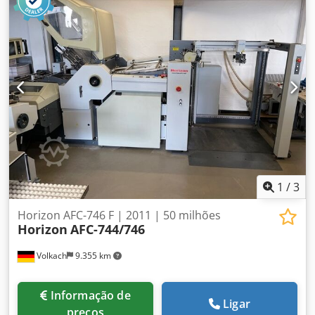
2.700 mm Largura: aprox. 1.050 mm Altura: aprox. 1.650
mm Peso: aprox. 1.050 kg Disponibilidade: imediata
1
/
3
Horizon AFC-746 F | 2011 | 50 milhões
Horizon
AFC-744/746
Volkach
9.355 km
Informação de
Ligar
preços