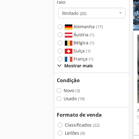
raio:
Ilimitado
(22)
Alemanha
(17)
Áustria
(1)
Bélgica
(1)
Suíça
(1)
França
(1)
Mostrar mais
Condição
Novo
(3)
Usado
(19)
Formato de venda
Classificados
(22)
Leilões
(0)