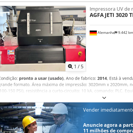
Impressora UV de 
AGFA
JETI 3020 
Alemanha
9.442 k
1
/
5
Condição:
pronto a usar (usado)
, Ano de fabrico:
2014
, Está à vend
grande formato. Área máxima de impressão: 3020mm x 2020mm, ne
(100-150 PSI), resistência a curto-circuito: 10 kA, comando: PLC. 
de vácuo. Peso: aprox. 3750 kg, dimensões totais (CxLxA): aprox.
possível mediante marcação prévia. Cjdpfxezcfibe Afvjrf
Vender imediatament
Anuncie agora a parti
11 milhões de compr