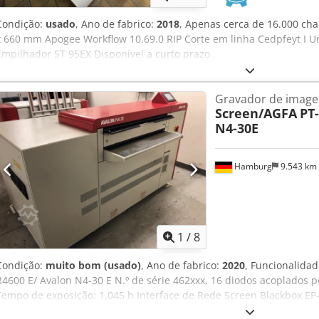
Condição:
usado
, Ano de fabrico:
2018
, Apenas cerca de 16.000 ch
x 660 mm Apogee Workflow 10.69.0 RIP Corte em linha Cedpfeyt I U
Empilhador ST 95EX Disponível a curto prazo
Gravador de image
Screen/AGFA
PT
N4-30E
Hamburg
9.543 km
1
/
8
Condição:
muito bom (usado)
, Ano de fabrico:
2020
, Funcionalida
R4600 E/ Avalon N4-30 E N.º de série 462xxx, 16 diodos acoplados p
Tempo de exposição: 1.045 h Interface de Rede Screen Blackbox EP-
sujeitas a venda prévia. Cjdpsxlf Rvjfx Afvorf