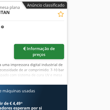
Anúncio classificado
mesa plana
TITAN
m
Informação de
preços
a uma impressora digital industrial de
cessidade de ar comprimido: 7-10 bar
Equipado com sistema de cura UV e mesa
 5950mm/2900mm/1550mm. Visita
e máquinas usadas
r de € 4,49
*
adores
esperam por si