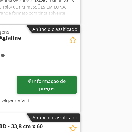
quina/veículo:
3.324287
, IMPRESSORA
a rolo) 6C (IMPRESSÕES EM LONA,
ande formato com tinta solvente •
impressão: 3,2 M (3200 mm) • 24
00 dpi (impressão frente e verso) •
Anúncio classificado
gens
 RIP de software Jeti (E9YC4000)
 Agfaline
uporte: Jeti 3M Solvent (E9WF2000) •
SL PH 3324 (E91UE000) • Carregador de
as de reposição para Jeti 3324
m
e filtros novos (12 peças) • 10 metros
onectores • Dispositivo de limpeza
m toda a máquina
Informação de
preços
sbwlqwox Afvorf
Anúncio classificado
BD - 33,8 cm x 60