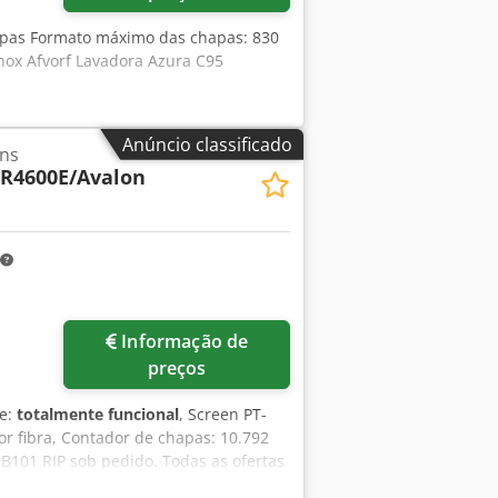
apas Formato máximo das chapas: 830
nox Afvorf Lavadora Azura C95
Anúncio classificado
ns
-R4600E/Avalon
Informação de
preços
de:
totalmente funcional
, Screen PT-
or fibra, Contador de chapas: 10.792
B101 RIP sob pedido. Todas as ofertas