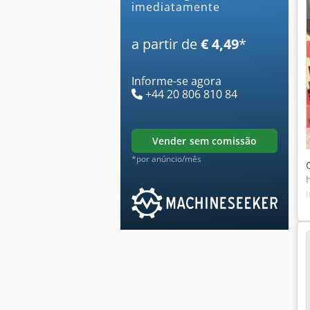
imediatamente
a partir de
€ 4,49
*
Informe-se agora
+44 20 806 810 84
vender sem comissão
*por anúncio/mês