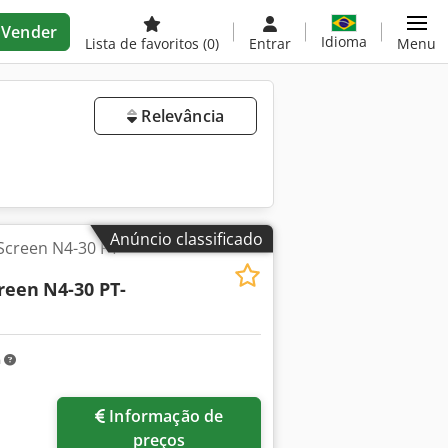
Vender
Idioma
Lista de favoritos
(0)
Entrar
Menu
Relevância
Anúncio classificado
 Screen N4-30 PT-
creen
N4-30 PT-
m
Informação de
preços