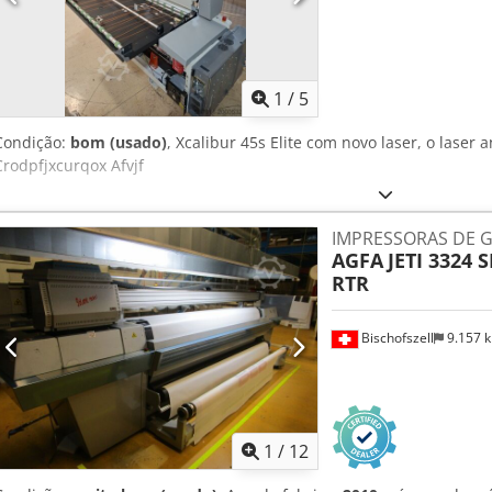
1
/
5
Condição:
bom (usado)
, Xcalibur 45s Elite com novo laser, o laser
Crodpfjxcurqox Afvjf
IMPRESSORAS DE 
AGFA
JETI 3324 
RTR
Bischofszell
9.157 
1
/
12