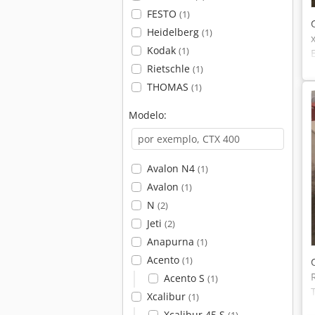
FESTO
(1)
Heidelberg
(1)
Kodak
(1)
Rietschle
(1)
THOMAS
(1)
Modelo:
Avalon N4
(1)
Avalon
(1)
N
(2)
Jeti
(2)
Anapurna
(1)
Acento
(1)
Acento S
(1)
Xcalibur
(1)
Xcalibur 45 S