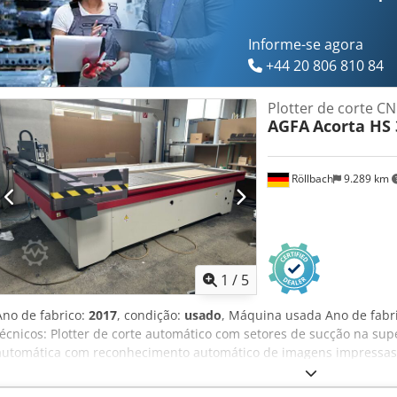
Informe-se agora
+44 20 806 810 84
Plotter de corte C
AGFA
Acorta HS 
Röllbach
9.289 km
1
/
5
Ano de fabrico:
2017
, condição:
usado
, Máquina usada Ano de fabr
técnicos: Plotter de corte automático com setores de sucção na sup
automática com reconhecimento automático de imagens impressas e
trabalho consiste em 40 setores de vácuo individuais, ativados a
Cabeça de corte multiferramentas para cortar, vincar e fresar mat