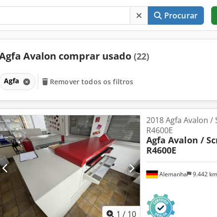
Procurar
Agfa Avalon comprar usado
(22)
Agfa
Remover todos os filtros
2018 Agfa Avalon /
R4600E
Agfa Avalon / S
R4600E
Alemanha
9.442 k
1
/
10