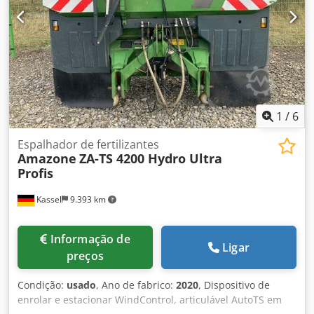
1
/
6
Espalhador de fertilizantes
Amazone
ZA-TS 4200 Hydro Ultra
Profis
Kassel
9.393 km
Informação de
Ligar
preços
Condição:
usado
, Ano de fabrico:
2020
, Dispositivo de
enrolar e estacionar WindControl, articulável AutoTS em