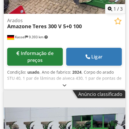
1
/
3
Arados
Amazone
Teres 300 V 5+0 100
Kassel
9.393 km
Informação de
Ligar
preços
Condição:
usado
, Ano de fabrico:
2024
, Corpo do arado
STU 40, 1 par de lâminas de aiveca 430, 1 par de pontas de
aiveca HD, 1 par de hastes de pré-corte para altura de
quadro 80 para proteção hidráulica contra sobrecarga,
Anúncio classificado
pré-corte M2, 1 par de suportes de disco-secante, disco-
secante D 500 serrilhado com protetor de contato, 1 par de
montagem de corpo com Dodpot A Udyofx Apiock