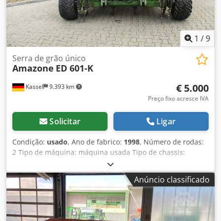
1
/
9
Serra de grão único
Amazone
ED 601-K
€ 5.000
Kassel
9.393 km
Preço fixo acresce IVA
Solicitar
Ligar
Condição:
usado
, Ano de fabrico:
1998
, Número de rodas:
2 Tipo de máquina: máquina usada Tipo de chassis:
acoplável Equipamento para adubação / rosca
transportadora de adubo / Dcodpfx Apjr Ncfqjiek
Anúncio classificado