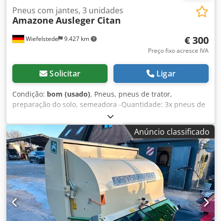
Pneus com jantes, 3 unidades
Amazone
Ausleger Citan
€ 300
Wiefelstede
9.427 km
Preço fixo acresce IVA
Solicitar
Ligar
Condição:
bom (usado)
, Pneus, pneus de trator,
preparação do solo, semeadora -Quantidade: 3x pneus de
uma semeadora Amazone Dsdpsb A E Ufsfx Apisck -
Dimensão do pneu -Cubo: Ø 40 mm -Dimensões: Ø 750 -
Anúncio classificado
Preço total: para 3 pneus -Peso: 51 kg/unidade