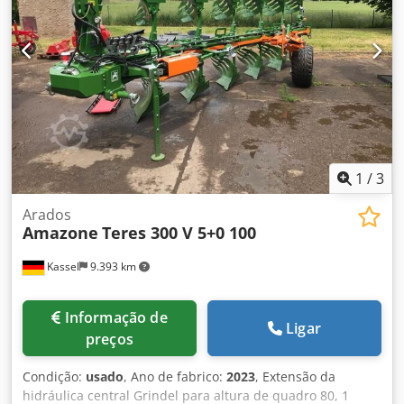
1
/
3
Arados
Amazone
Teres 300 V 5+0 100
Kassel
9.393 km
Informação de
Ligar
preços
Condição:
usado
, Ano de fabrico:
2023
, Extensão da
hidráulica central Grindel para altura de quadro 80, 1