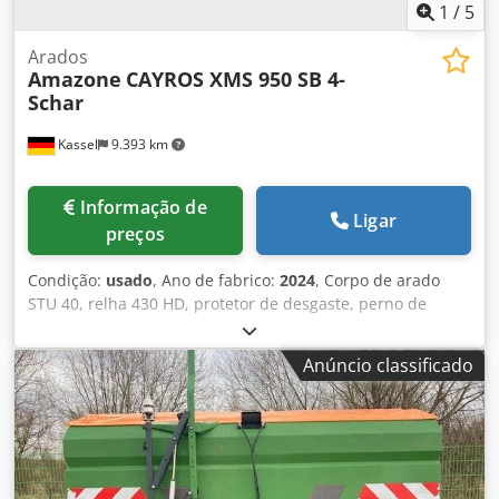
1
/
5
Arados
Amazone
CAYROS XMS 950 SB 4-
Schar
Kassel
9.393 km
Informação de
Ligar
preços
Condição:
usado
, Ano de fabrico:
2024
, Corpo de arado
STU 40, relha 430 HD, protetor de desgaste, perno de
cisalhamento. Dodpfx Apouhnlmeieck
Anúncio classificado