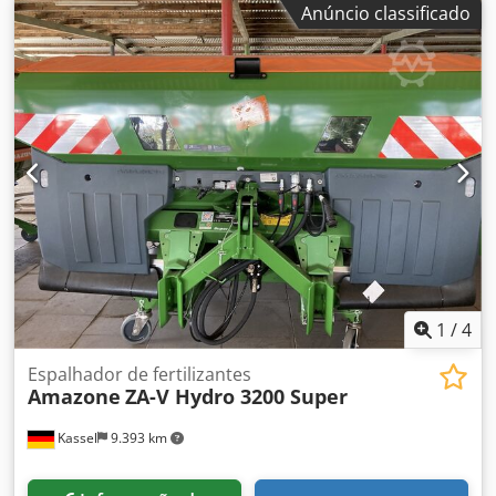
Anúncio classificado
500, 1 unidade / dentado, preparação para iluminação /
Dcjdpfx Ajt Eay Eopiek
1
/
4
Espalhador de fertilizantes
Amazone
ZA-V Hydro 3200 Super
Kassel
9.393 km