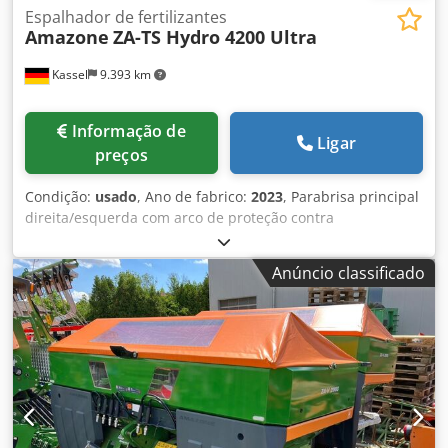
Espalhador de fertilizantes
Amazone
ZA-TS Hydro 4200 Ultra
Kassel
9.393 km
Informação de
Ligar
preços
Condição:
usado
, Ano de fabrico:
2023
, Parabrisa principal
direita/esquerda com arco de proteção contra
capotamento TS Auto L, dispositivo de separação /
giratório, montado de fábrica. Sensor de inclinação para
Anúncio classificado
sistema de pesagem eletrônico / ajuste do sistema de
introdução. Componentes de instalação para sistema de
pesagem profissional para equipamentos básicos ZA.
Iluminação LED traseira manual. Djdpjt A Udgefx Apijck