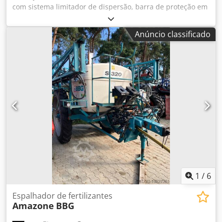
com sistema limitador de dispersão, barra de proteção em
V para tubos grande, indicador de posição mecânico para
mecanismo espalhador ZA-V, extensão de reservatório S
Anúncio classificado
2000, componentes de montagem para unidades básicas
ZA, veio cardan com embreagem de atrito, guarda-lamas
grande e escadas, iluminação LED traseira. Dodet
Dwibepfx Apieck
1
/
6
Espalhador de fertilizantes
Amazone
BBG