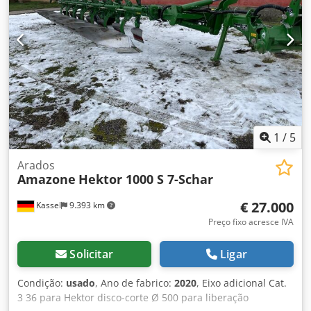
1
/
5
Arados
Amazone
Hektor 1000 S 7-Schar
€ 27.000
Kassel
9.393 km
Preço fixo acresce IVA
Solicitar
Ligar
Condição:
usado
, Ano de fabrico:
2020
, Eixo adicional Cat.
3 36 para Hektor disco-corte Ø 500 para liberação