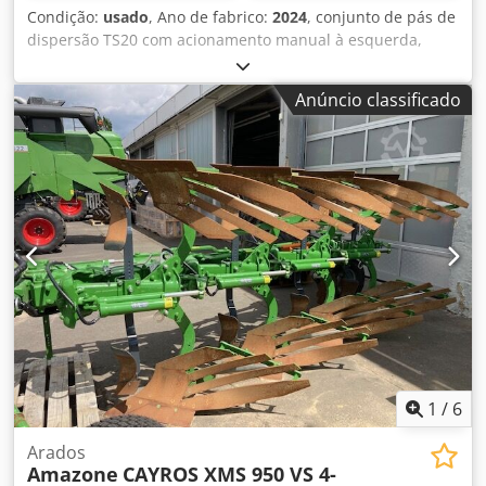
Condição:
usado
, Ano de fabrico:
2024
, conjunto de pás de
dispersão TS20 com acionamento manual à esquerda,
conjunto de pás de dispersão TS20 / à direita acionamento
hidráulico à esquerda com AutoTS e FlowControl ProfiSPro,
Anúncio classificado
acionamento hidráulico / à direita com AutoTS e
FlowControl ProfiSPro, disco principal à esquerda com
AutoTS / disco principal à direita Dsdjtrdzwopfx Apijck
1
/
6
Arados
Amazone
CAYROS XMS 950 VS 4-