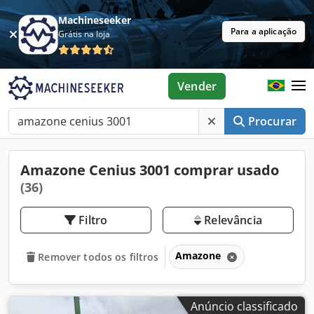
Machineseeker
Para a aplicação
Grátis na loja
Vender
Procurar
Amazone Cenius 3001 comprar usado
(36)
Filtro
Relevância
Amazone
Remover todos os filtros
Anúncio classificado