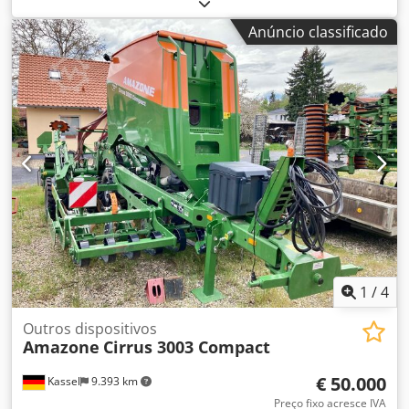
ambos os lados / Barra de proteção tubular em L, sensor
de inclinação para sistema de pesagem FlowCheck, tapetes
Anúncio classificado
EasyCheck, 16 peças / Flaps protetores em L e escadas,
iluminação LED, lona de cobertura enrolável em L /
Conjunto de pás espargidoras TS Djdporxr Uyefx Apiock
1
/
4
Outros dispositivos
Amazone
Cirrus 3003 Compact
€ 50.000
Kassel
9.393 km
Preço fixo acresce IVA