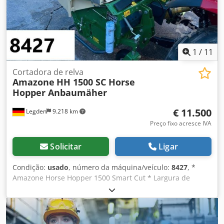
1
/
11
Cortadora de relva
Amazone
HH 1500 SC Horse
Hopper Anbaumäher
€ 11.500
Legden
9.218 km
Preço fixo acresce IVA
Solicitar
Ligar
Condição:
usado
, número da máquina/veículo:
8427
, *
Amazone Horse Hopper 1500 Smart Cut * Largura de
trabalho 1,50 m * Capacidade do cesto coletor 1.500 l *
Engate de 3 pontos para trator * Faca de asa H60 * Rodas
de apoio * Dispositivo para mulching * Eixo cardan com
roda livre * Cesto coletor com esvaziamento hidráulico do