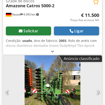
Grade de discos
Amazone
Catros 5000-2
€ 11.500
Kassel
9.393 km
Preço fixo acresce IVA
Solicitar
Ligar
Condição:
usado
, Ano de fabrico:
2003
, Rolo de anéis com
discos dianteiros dentados (novo) Dsdpfetqd Tlex Apisck
Anúncio classificado