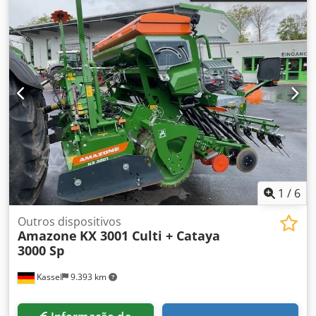
1
/
6
Outros dispositivos
Amazone
KX 3001 Culti + Cataya
3000 Sp
Kassel
9.393 km