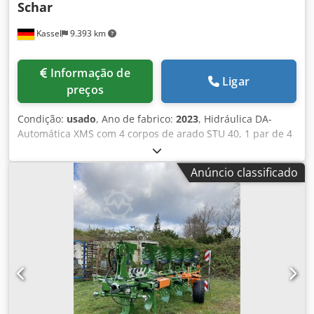
Schar
Kassel
9.393 km
Informação de
Ligar
preços
Condição:
usado
, Ano de fabrico:
2023
, Hidráulica DA-
Automática XMS com 4 corpos de arado STU 40, 1 par de 4
pás 430 HD, 1 par de protetores de superfície, 1 par de 4
pré-cortadores M0 RH65-85, disco de corte DM 500 para
Anúncio classificado
desarme hidráulico de pedra pesado, roda de apoio
oscilante DM680. Djdpfotvf Rwex Apijck