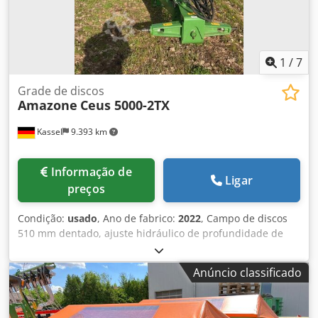
1
/
7
Grade de discos
Amazone
Ceus 5000-2TX
Kassel
9.393 km
Informação de
Ligar
preços
Condição:
usado
, Ano de fabrico:
2022
, Campo de discos
510 mm dentado, ajuste hidráulico de profundidade de
trabalho do campo de discos, ajuste hidráulico da
profundidade de trabalho da unidade niveladora, dentes
Anúncio classificado
C-Mix-Ultra para Ceus 50, ajuste hidráulico de
profundidade de trabalho do campo de dentes com timão
hidráulico HD LÂMINA 80 mm (14/K1) Dodpetz Tplsfx Apijck