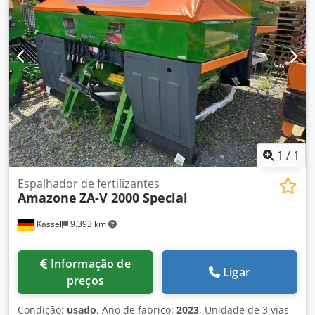
1
/
1
Espalhador de fertilizantes
Amazone
ZA-V 2000 Special
Kassel
9.393 km
Informação de
Ligar
preços
Condição:
usado
, Ano de fabrico:
2023
, Unidade de 3 vias