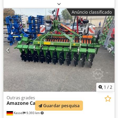
corpo de arado STW / 35, 1 par de lâminas de aiveca 430, 1
par de bicos de aiveca HD, 1 par de chapas de inserção
Anúncio classificado
para STW / 35, 1 par de suportes de disco-ceifador para
disco-ceifador Variopf D 500 dentado e/ou com suspensão
por mola, 1 Dodpfer Ucigsx Apieck
1
/
2
Outras grades
Amazone
Catros+ 3003
Guardar pesquisa
Kassel
9.393 km