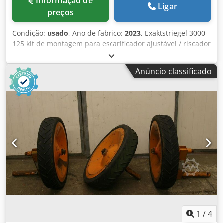
Informação de
Ligar
preços
Condição:
usado
, Ano de fabrico:
2023
, Exaktstriegel 3000-
125 kit de montagem para escarificador ajustável / riscador
de trilha adicional ou eletrônico 3000 AmaDrill 2 para
Cataya sensor de radar / internacional sensor analógico de
Anúncio classificado
posição de trabalho comutação eletrônica de trilhas de
passagem / válvula de controle e circuito hidráulico de
trilhas de passagem Dodstgpggopfx Apiock
1
/
4