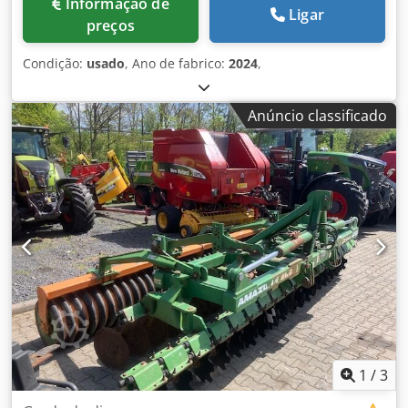
Informação de
Ligar
preços
Condição:
usado
, Ano de fabrico:
2024
,
Anúncio classificado
1
/
3