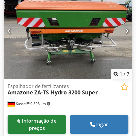
montagem para equipamentos básicos ZA Pára-lama S /
Iluminação LED Dsdpfx Apot Dwh Rsijck
1
/
7
Espalhador de fertilizantes
Amazone
ZA-TS Hydro 3200 Super
Kassel
9.393 km
Informação de
Ligar
preços