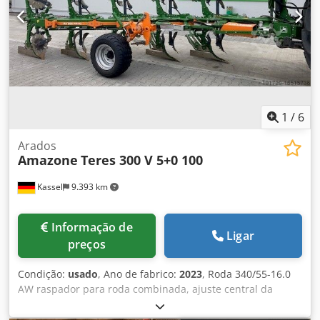
1
/
6
Arados
Amazone
Teres 300 V 5+0 100
Kassel
9.393 km
Informação de
Ligar
preços
Condição:
usado
, Ano de fabrico:
2023
, Roda 340/55-16.0
AW raspador para roda combinada, ajuste central da
pressão de liberação / corpo de arado STU 40 lâmina do
arado, ponta de arado HD 430, disco de corte dentado D