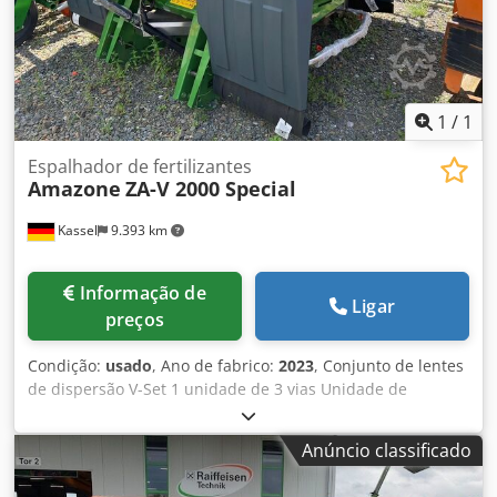
1
/
1
Espalhador de fertilizantes
Amazone
ZA-V 2000 Special
Kassel
9.393 km
Informação de
Ligar
preços
Condição:
usado
, Ano de fabrico:
2023
, Conjunto de lentes
de dispersão V-Set 1 unidade de 3 vias Unidade de
limitação de dispersão Limiter V / Arco de proteção de tubo
S Dispositivo de rolagem removível Unidade de
Anúncio classificado
espalhamento ZA-V Extensão de reservatório S / 2000 Eixo
articulado com embreagem de fricção Componentes de