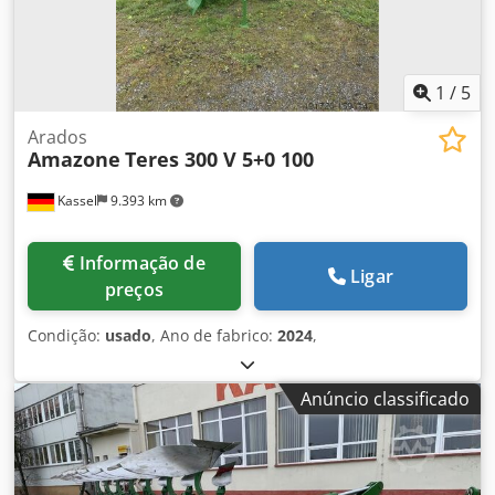
1
/
5
Arados
Amazone
Teres 300 V 5+0 100
Kassel
9.393 km
Informação de
Ligar
preços
Condição:
usado
, Ano de fabrico:
2024
,
Anúncio classificado