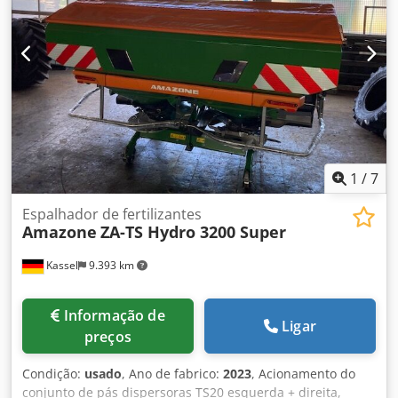
1
/
7
Espalhador de fertilizantes
Amazone
ZA-TS Hydro 3200 Super
Kassel
9.393 km
Informação de
Ligar
preços
Condição:
usado
, Ano de fabrico:
2023
, Acionamento do
conjunto de pás dispersoras TS20 esquerda + direita,