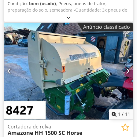
Condição:
bom (usado)
, Pneus, pneus de trator,
preparação do solo, semeadora -Quantidade: 3x pneus de
uma semeadora Amazone -Dimensão do pneu -Cubo: Ø 40
mm -Dimensões: Ø 750 -Preço total: para 3 pneus Dodpsb
Anúncio classificado
A E Ufefx Aagswa -Peso: 51 kg/unidade
1
/
11
Cortadora de relva
Amazone
HH 1500 SC Horse