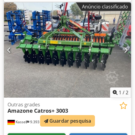
par de bicos de aiveca HD, 1 par de chapas de inserção
Anúncio classificado
para STW / 35, 1 par de suportes de disco-ceifador para
disco-ceifador Variopf D 500 dentado e/ou com suspensão
por mola, 1 Dodpfx Ajr Ucigjagjwa
1
/
2
Outras grades
Amazone
Catros+ 3003
Guardar pesquisa
Kassel
9.393 km