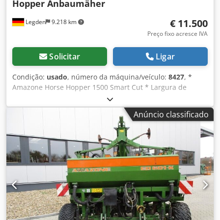
Hopper Anbaumäher
€ 11.500
Legden
9.218 km
Preço fixo acresce IVA
Solicitar
Ligar
Condição:
usado
, número da máquina/veículo:
8427
, *
Amazone Horse Hopper 1500 Smart Cut * Largura de
trabalho 1,50 m * Capacidade do cesto coletor 1.500 l *
Engate de 3 pontos para trator * Faca de asa H60 * Rodas
Anúncio classificado
de apoio * Dispositivo para mulching * Eixo cardan com
roda livre * Cesto coletor com esvaziamento hidráulico do
fundo * Velocidade de rotação 2.650 rpm * Indicador de
nível de enchimento -----Número interno do veículo: 8427
Suporte via WhatsApp disponível! Para dúvidas sobre o
veículo ou mais informações, entre em contato conosco
facilmente pelo WhatsApp Dodpfxorhy H Rs Aagewa
Whatsapp Whatsapp ----Erros e venda intermediária
reservados.