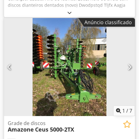
discos dianteiros dentados (novo) Dwodpstqd Tljfx Aagja
Anúncio classificado
1
/
7
Grade de discos
Amazone
Ceus 5000-2TX