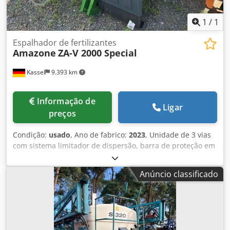
1
/
1
Espalhador de fertilizantes
Amazone
ZA-V 2000 Special
Kassel
9.393 km
Informação de
Ligar
preços
Condição:
usado
, Ano de fabrico:
2023
, Unidade de 3 vias
com sistema limitador de dispersão, barra de proteção em
V para tubos grande, indicador de posição mecânico para
mecanismo espalhador ZA-V, extensão de reservatório S
Anúncio classificado
2000, componentes de montagem para unidades básicas
ZA, veio cardan com embreagem de atrito, guarda-lamas
grande e escadas, iluminação LED traseira. Dwjdpfxst
Dwibs Aagoa