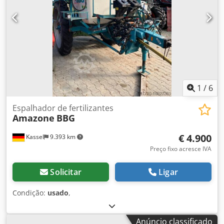
1
/
6
Espalhador de fertilizantes
Amazone
BBG
€ 4.900
Kassel
9.393 km
Preço fixo acresce IVA
Solicitar
Ligar
Condição:
usado
,
Anúncio classificado