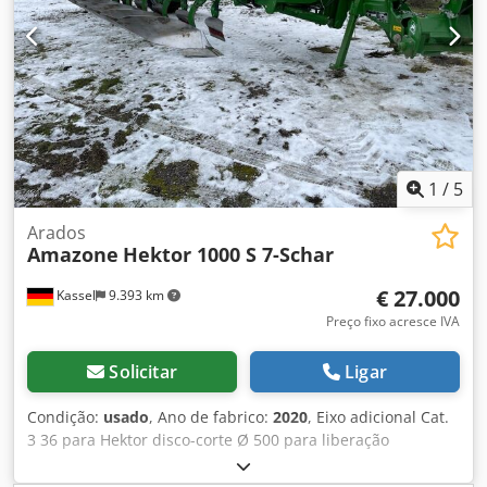
1
/
5
Arados
Amazone
Hektor 1000 S 7-Schar
€ 27.000
Kassel
9.393 km
Preço fixo acresce IVA
Solicitar
Ligar
Condição:
usado
, Ano de fabrico:
2020
, Eixo adicional Cat.
3 36 para Hektor disco-corte Ø 500 para liberação
hidráulica de pedras / pré-cortador pesado G1 ajustável
Iluminação traseira LED Sinalização dianteira / Antifurto