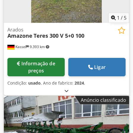
1
/
5
Arados
Amazone
Teres 300 V 5+0 100
Kassel
9.393 km
Informação de
Ligar
preços
Condição:
usado
, Ano de fabrico:
2024
,
Anúncio classificado