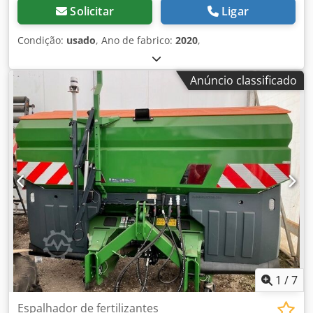
Solicitar
Ligar
Condição:
usado
, Ano de fabrico:
2020
,
Anúncio classificado
1
/
7
Espalhador de fertilizantes