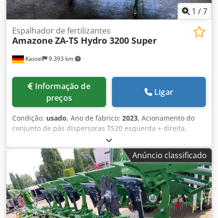
1
/
7
Espalhador de fertilizantes
Amazone
ZA-TS Hydro 3200 Super
Kassel
9.393 km
Informação de
Ligar
preços
Condição:
usado
, Ano de fabrico:
2023
, Acionamento do
conjunto de pás dispersoras TS20 esquerda + direita,
acionamento hidráulico esquerda + direita com Auto TS e
FlowControl, disco principal esquerda + direita com
Anúncio classificado
AutoTS, proteção de tubos, dispositivo de rolagem e
estacionamento articulado, iluminação de trabalho, sensor
de inclinação para sistema de pesagem, 16 unidades
EasyCheck. Djdpfxst A Tzws Aagowa