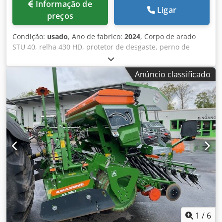
Informação de
Ligar
preços
Condição:
usado
, Ano de fabrico:
2024
, Corpo de arado
STU 40, relha 430 HD, protetor de desgaste, perno de
cisalhamento. Dsdouhnlmopfx Aagewa
Anúncio classificado
1
/
6