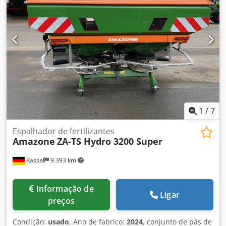
Iluminação LED Dwjdpst Dwh Rofx Aagsa
1
/
7
Espalhador de fertilizantes
Amazone
ZA-TS Hydro 3200 Super
Kassel
9.393 km
Informação de
Ligar
preços
Condição:
usado
, Ano de fabrico:
2024
, conjunto de pás de