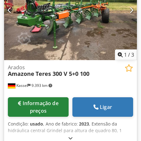
1
/
3
Arados
Amazone
Teres 300 V 5+0 100
Kassel
9.393 km
Informação de
Ligar
preços
Condição:
usado
, Ano de fabrico:
2023
, Extensão da
hidráulica central Grindel para altura de quadro 80, 1
corpo de arado STW / 35, 1 par de lâminas de aiveca 430, 1