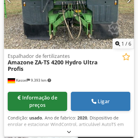
1
/
6
Espalhador de fertilizantes
Amazone
ZA-TS 4200 Hydro Ultra
Profis
Kassel
9.393 km
Informação de
Ligar
preços
Condição:
usado
, Ano de fabrico:
2020
, Dispositivo de
enrolar e estacionar WindControl, articulável AutoTS em
ambos os lados / Barra de proteção tubular em L, sensor
de inclinação para sistema de pesagem FlowCheck, tapetes