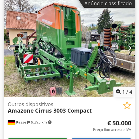
Anúncio classificado
EasyCheck, 16 peças / Flaps protetores em L e escadas,
iluminação LED, lona de cobertura enrolável em L /
Conjunto de pás espargidoras TS Djdpsrxr Uyofx Aagewa
1
/
4
Outros dispositivos
Amazone
Cirrus 3003 Compact
€ 50.000
Kassel
9.393 km
Preço fixo acresce IVA