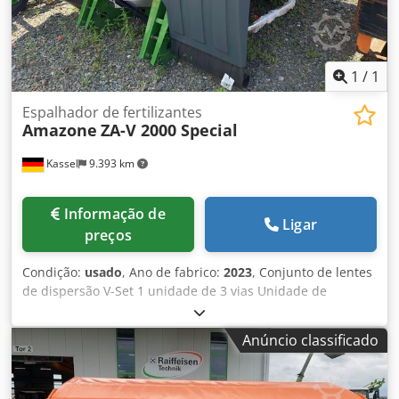
1
/
1
Espalhador de fertilizantes
Amazone
ZA-V 2000 Special
Kassel
9.393 km
Informação de
Ligar
preços
Condição:
usado
, Ano de fabrico:
2023
, Conjunto de lentes
de dispersão V-Set 1 unidade de 3 vias Unidade de
limitação de dispersão Limiter V / Arco de proteção de tubo
S Dispositivo de rolagem removível Unidade de
Anúncio classificado
espalhamento ZA-V Extensão de reservatório S / 2000 Eixo
articulado com embreagem de fricção Componentes de
montagem para equipamentos básicos ZA Pára-lama S /