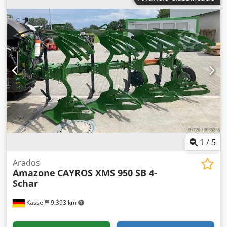
1
/
5
Arados
Amazone
CAYROS XMS 950 SB 4-
Schar
Kassel
9.393 km