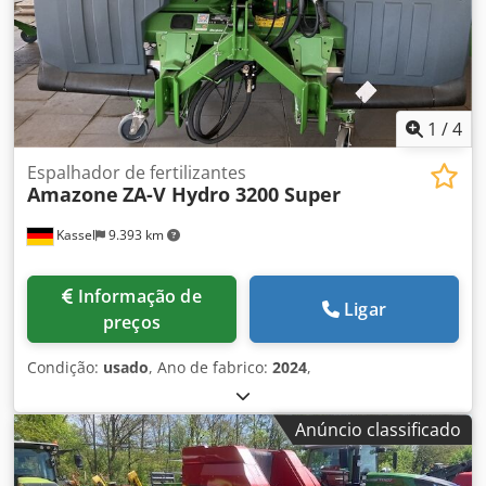
1
/
4
Espalhador de fertilizantes
Amazone
ZA-V Hydro 3200 Super
Kassel
9.393 km
Informação de
Ligar
preços
Condição:
usado
, Ano de fabrico:
2024
,
Anúncio classificado