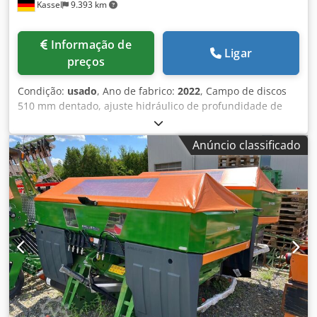
Kassel
9.393 km
Informação de
Ligar
preços
Condição:
usado
, Ano de fabrico:
2022
, Campo de discos
510 mm dentado, ajuste hidráulico de profundidade de
trabalho do campo de discos, ajuste hidráulico da
profundidade de trabalho da unidade niveladora, dentes
Anúncio classificado
C-Mix-Ultra para Ceus 50, ajuste hidráulico de
profundidade de trabalho do campo de dentes com timão
hidráulico HD LÂMINA 80 mm (14/K1) Dwsdpfx Aaetz
Tplogea