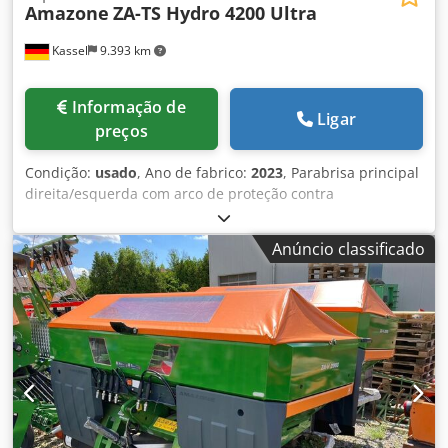
Amazone
ZA-TS Hydro 4200 Ultra
Kassel
9.393 km
Informação de
Ligar
preços
Condição:
usado
, Ano de fabrico:
2023
, Parabrisa principal
direita/esquerda com arco de proteção contra
capotamento TS Auto L, dispositivo de separação /
giratório, montado de fábrica. Sensor de inclinação para
Anúncio classificado
sistema de pesagem eletrônico / ajuste do sistema de
introdução. Componentes de instalação para sistema de
pesagem profissional para equipamentos básicos ZA.
Iluminação LED traseira manual. Dwedpfx Aaot A Udgegsa