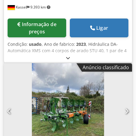
Kassel
9.393 km
Informação de
Ligar
preços
Condição:
usado
, Ano de fabrico:
2023
, Hidráulica DA-
Automática XMS com 4 corpos de arado STU 40, 1 par de 4
pás 430 HD, 1 par de protetores de superfície, 1 par de 4
pré-cortadores M0 RH65-85, disco de corte DM 500 para
Anúncio classificado
desarme hidráulico de pedra pesado, roda de apoio
oscilante DM680. Dwjdpfjtvf Rwox Aagja