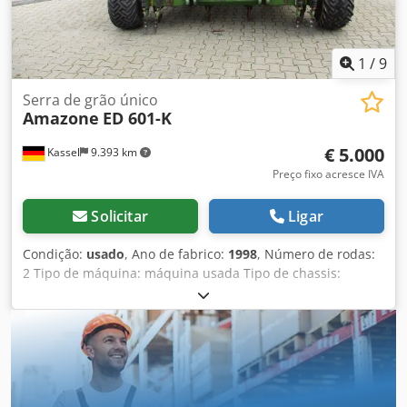
1
/
9
Serra de grão único
Amazone
ED 601-K
€ 5.000
Kassel
9.393 km
Preço fixo acresce IVA
Solicitar
Ligar
Condição:
usado
, Ano de fabrico:
1998
, Número de rodas:
2 Tipo de máquina: máquina usada Tipo de chassis:
acoplável Equipamento para adubação / rosca
transportadora de adubo / Dedpfx Aasr Ncfqegjwa