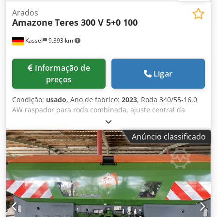
Arados
Amazone
Teres 300 V 5+0 100
Kassel
9.393 km
Informação de
Ligar
preços
Condição:
usado
, Ano de fabrico:
2023
, Roda 340/55-16.0
AW raspador para roda combinada, ajuste central da
pressão de liberação / corpo de arado STU 40 lâmina do
arado, ponta de arado HD 430, disco de corte dentado D
Anúncio classificado
500, 1 unidade / dentado, preparação para iluminação /
Dodpfst Eay Esx Aagowa