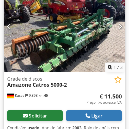
1
/
3
Grade de discos
Amazone
Catros 5000-2
€ 11.500
Kassel
9.393 km
Preço fixo acresce IVA
Solicitar
Ligar
Condição:
usado
, Ano de fabrico:
2003
, Rolo de anéis com