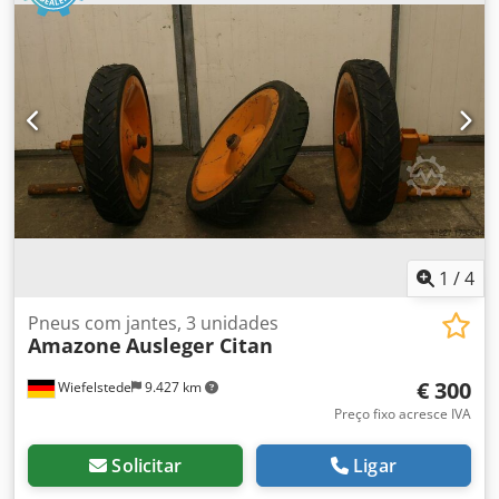
1
/
4
Pneus com jantes, 3 unidades
Amazone
Ausleger Citan
€ 300
Wiefelstede
9.427 km
Preço fixo acresce IVA
Solicitar
Ligar