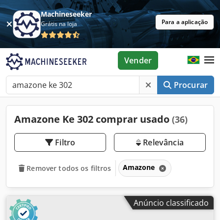
Machineseeker
Para a aplicação
Grátis na loja
Vender
Procurar
Amazone Ke 302 comprar usado
(36)
Filtro
Relevância
Amazone
Remover todos os filtros
Anúncio classificado