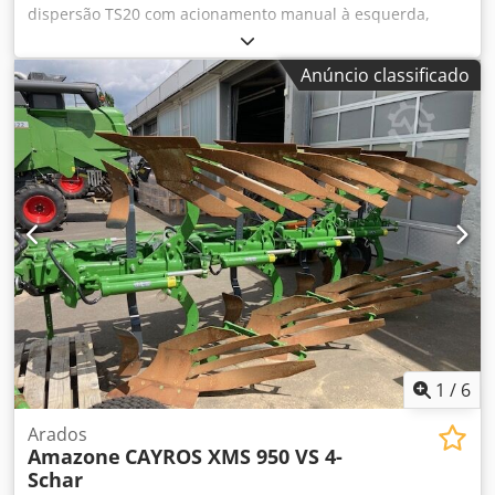
dispersão TS20 com acionamento manual à esquerda,
conjunto de pás de dispersão TS20 / à direita acionamento
hidráulico à esquerda com AutoTS e FlowControl ProfiSPro,
Anúncio classificado
acionamento hidráulico / à direita com AutoTS e
FlowControl ProfiSPro, disco principal à esquerda com
AutoTS / disco principal à direita Djdpfetrdzwex Aagjwa
1
/
6
Arados
Amazone
CAYROS XMS 950 VS 4-
Schar