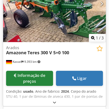
1
/
3
Arados
Amazone
Teres 300 V 5+0 100
Kassel
9.393 km
Informação de
Ligar
preços
Condição:
usado
, Ano de fabrico:
2024
, Corpo do arado
STU 40, 1 par de lâminas de aiveca 430, 1 par de pontas de
aiveca HD, 1 par de hastes de pré-corte para altura de
quadro 80 para proteção hidráulica contra sobrecarga,