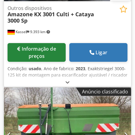
Outros dispositivos
Amazone
KX 3001 Culti + Cataya
3000 Sp
Kassel
9.393 km
Informação de
Ligar
preços
Condição:
usado
, Ano de fabrico:
2023
, Exaktstriegel 3000-
125 kit de montagem para escarificador ajustável / riscador
de trilha adicional ou eletrônico 3000 AmaDrill 2 para
Cataya sensor de radar / internacional sensor analógico de
Anúncio classificado
posição de trabalho comutação eletrônica de trilhas de
passagem / válvula de controle e circuito hidráulico de
trilhas de passagem Dsdpotgpggofx Aagjwa