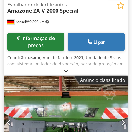
Espalhador de fertilizantes
Amazone
ZA-V 2000 Special
Kassel
9.393 km
Informação de
Ligar
preços
Condição:
usado
, Ano de fabrico:
2023
, Unidade de 3 vias
com sistema limitador de dispersão, barra de proteção em
V para tubos grande, indicador de posição mecânico para
mecanismo espalhador ZA-V, extensão de reservatório S
Anúncio classificado
2000, componentes de montagem para unidades básicas
ZA, veio cardan com embreagem de atrito, guarda-lamas
grande e escadas, iluminação LED traseira. Dkedpfx Anst
Dwibe Ejr