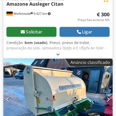
Amazone
Ausleger Citan
€ 300
Wiefelstede
9.427 km
Preço fixo acresce IVA
Solicitar
Ligar
Condição:
bom (usado)
, Pneus, pneus de trator,
preparação do solo, semeadora Djdjb A E Ufjpfx An Eekr -
Quantidade: 3x pneus de uma semeadora Amazone -
Dimensão do pneu -Cubo: Ø 40 mm -Dimensões: Ø 750 -
Anúncio classificado
Preço total: para 3 pneus -Peso: 51 kg/unidade