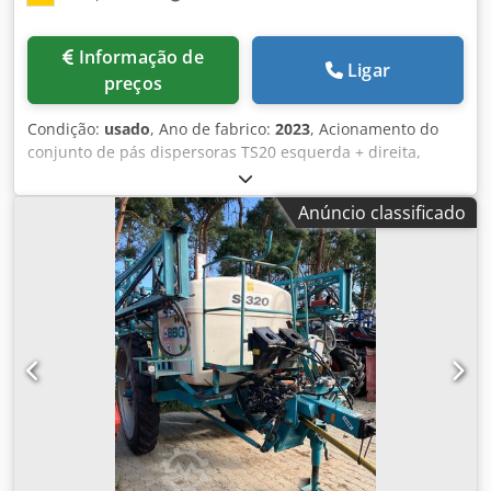
Informação de
Ligar
preços
Condição:
usado
, Ano de fabrico:
2023
, Acionamento do
conjunto de pás dispersoras TS20 esquerda + direita,
acionamento hidráulico esquerda + direita com Auto TS e
FlowControl, disco principal esquerda + direita com
Anúncio classificado
AutoTS, proteção de tubos, dispositivo de rolagem e
estacionamento articulado, iluminação de trabalho, sensor
de inclinação para sistema de pesagem, 16 unidades
EasyCheck. Dsdjt A Tzwspfx An Eekr