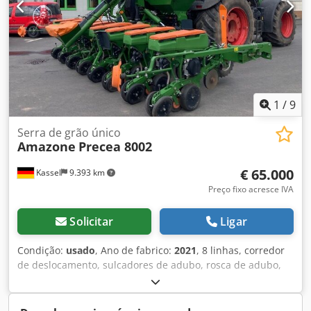
1
/
9
Serra de grão único
Amazone
Precea 8002
€ 65.000
Kassel
9.393 km
Preço fixo acresce IVA
Solicitar
Ligar
Condição:
usado
, Ano de fabrico:
2021
, 8 linhas, corredor
de deslocamento, sulcadores de adubo, rosca de adubo,
máquina Isobus sem terminal. Área: 1,011 ha. Dodpfstgpf
Usx An Eskr