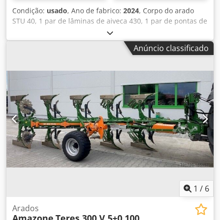
Condição:
usado
, Ano de fabrico:
2024
, Corpo do arado
STU 40, 1 par de lâminas de aiveca 430, 1 par de pontas de
aiveca HD, 1 par de hastes de pré-corte para altura de
quadro 80 para proteção hidráulica contra sobrecarga,
Anúncio classificado
pré-corte M2, 1 par de suportes de disco-secante, disco-
secante D 500 serrilhado com protetor de contato, 1 par de
montagem de corpo com Dedot A Udyepfx An Eokr
1
/
6
Arados
Amazone
Teres 300 V 5+0 100