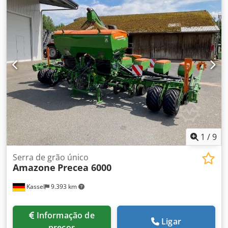
Iluminação traseira em LED / Computador de operação
Easy Dksdouhp Ehspfx An Eer
1
/
9
Serra de grão único
Amazone
Precea 6000
Kassel
9.393 km
Informação de
Ligar
preços