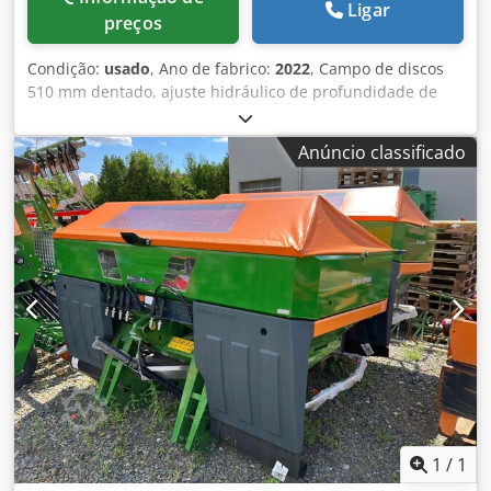
Ligar
preços
Condição:
usado
, Ano de fabrico:
2022
, Campo de discos
510 mm dentado, ajuste hidráulico de profundidade de
trabalho do campo de discos, ajuste hidráulico da
profundidade de trabalho da unidade niveladora, dentes
Anúncio classificado
C-Mix-Ultra para Ceus 50, ajuste hidráulico de
profundidade de trabalho do campo de dentes com timão
hidráulico HD LÂMINA 80 mm (14/K1) Dkodpfxjtz Tplj An
Esr
1
/
1