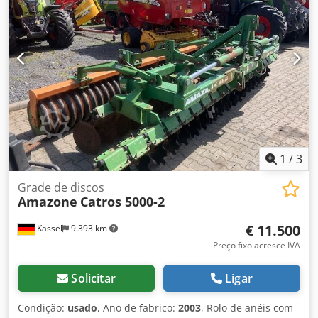
1
/
3
Grade de discos
Amazone
Catros 5000-2
€ 11.500
Kassel
9.393 km
Preço fixo acresce IVA
Solicitar
Ligar
Condição:
usado
, Ano de fabrico:
2003
, Rolo de anéis com