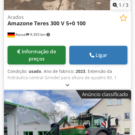
1
/
3
Arados
Amazone
Teres 300 V 5+0 100
Kassel
9.393 km
Informação de
Ligar
preços
Condição:
usado
, Ano de fabrico:
2023
, Extensão da
hidráulica central Grindel para altura de quadro 80, 1
corpo de arado STW / 35, 1 par de lâminas de aiveca 430, 1
par de bicos de aiveca HD, 1 par de chapas de inserção
Anúncio classificado
para STW / 35, 1 par de suportes de disco-ceifador para
disco-ceifador Variopf D 500 dentado e/ou com suspensão
por mola, 1 Dsdpfor Ucigex An Eskr