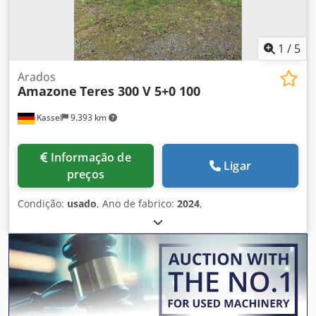
1
/
5
Arados
Amazone
Teres 300 V 5+0 100
Kassel
9.393 km
Informação de
Ligar
preços
Condição:
usado
, Ano de fabrico:
2024
,