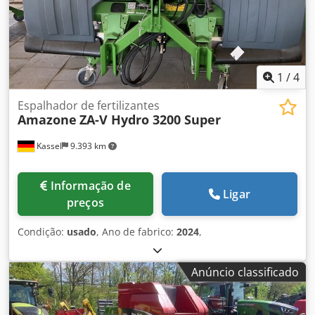
1
/
4
Espalhador de fertilizantes
Amazone
ZA-V Hydro 3200 Super
Kassel
9.393 km
Informação de
Ligar
preços
Condição:
usado
, Ano de fabrico:
2024
,
Anúncio classificado