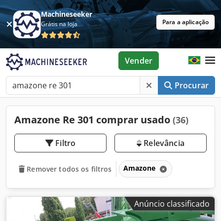
Machineseeker
Para a aplicação
Grátis na loja
Vender
Procurar
Amazone Re 301 comprar usado
(36)
Filtro
Relevância
Amazone
Remover todos os filtros
Anúncio classificado