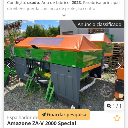
Condição:
usado
, Ano de fabrico:
2023
, Parabrisa principal
direita/esquerda com arco de proteção contra
capotamento TS Auto L, dispositivo de separação /
giratório, montado de fábrica. Sensor de inclinação para
Anúncio classificado
sistema de pesagem eletrônico / ajuste do sistema de
introdução. Componentes de instalação para sistema de
pesagem profissional para equipamentos básicos ZA.
Iluminação LED traseira manual. Dkjdpfx Anet A Udgs Eer
1
/
1
Guardar pesquisa
Espalhador de fertilizantes
Amazone
ZA-V 2000 Special