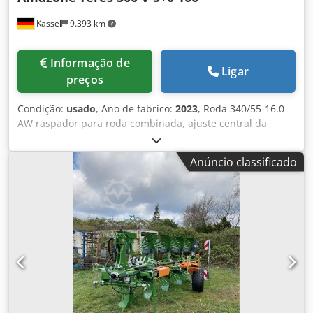
Kassel
9.393 km
Informação de
Ligar
preços
Condição:
usado
, Ano de fabrico:
2023
, Roda 340/55-16.0
AW raspador para roda combinada, ajuste central da
pressão de liberação / corpo de arado STU 40 lâmina do
arado, ponta de arado HD 430, disco de corte dentado D
Anúncio classificado
500, 1 unidade / dentado, preparação para iluminação /
Dksdpfxet Eay Es An Eor