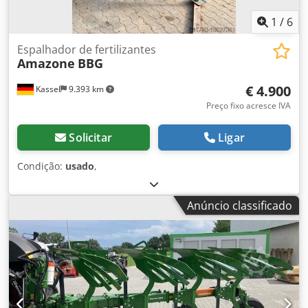
1
/
6
Espalhador de fertilizantes
Amazone
BBG
€ 4.900
Kassel
9.393 km
Preço fixo acresce IVA
Solicitar
Ligar
Condição:
usado
,
Anúncio classificado