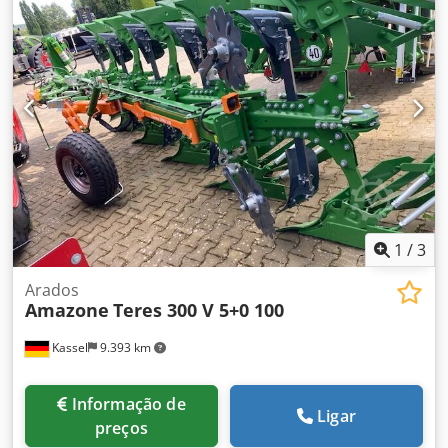
1
/
3
Arados
Amazone
Teres 300 V 5+0 100
Kassel
9.393 km
Informação de
Ligar
preços