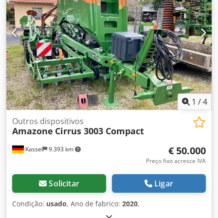
1
/
4
Outros dispositivos
Amazone
Cirrus 3003 Compact
€ 50.000
Kassel
9.393 km
Preço fixo acresce IVA
Solicitar
Ligar
Condição:
usado
, Ano de fabrico:
2020
,