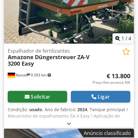
1
/
4
Espalhador de fertilizantes
Amazone
Düngerstreuer ZA-V
3200 Easy
€ 13.800
Kassel
9.393 km
Preço fixo acresce IVA
Solicitar
Ligar
Condição:
usado
, Ano de fabrico:
2024
, Tanque principal /
Mecanismo de espalhamento ZA-V Easy / Aplicação de
etiquetas de advertência / Cardan de 910 mm / com
embreagem de fricção / Extensão de reservatório S 1400,
Anúncio classificado
soldada / montado de fábrica / Protetor contra sujeira S /