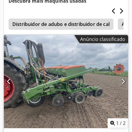
Descubra mais máquinas usadas
1
Distribuidor de adubo e distribuidor de cal
Ama
Anúncio classificado
1
/
2