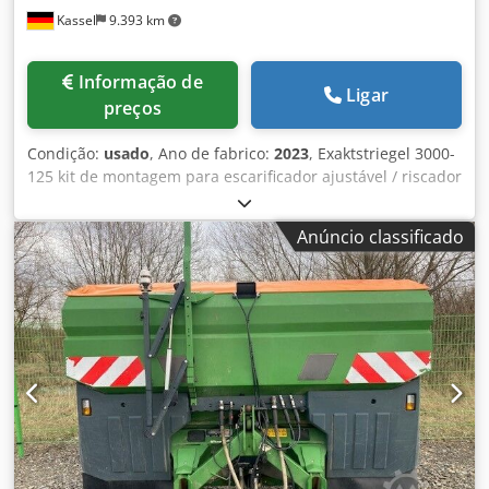
Kassel
9.393 km
Informação de
Ligar
preços
Condição:
usado
, Ano de fabrico:
2023
, Exaktstriegel 3000-
125 kit de montagem para escarificador ajustável / riscador
de trilha adicional ou eletrônico 3000 AmaDrill 2 para
Cataya sensor de radar / internacional sensor analógico de
Anúncio classificado
posição de trabalho comutação eletrônica de trilhas de
passagem / válvula de controle e circuito hidráulico de
trilhas de passagem Dksdpfx Anstgpgge Eer