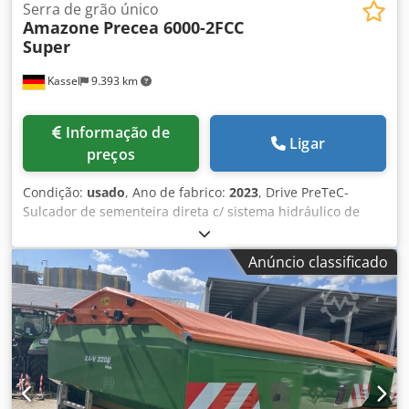
Serra de grão único
Amazone
Precea 6000-2FCC
Super
Kassel
9.393 km
Informação de
Ligar
preços
Condição:
usado
, Ano de fabrico:
2023
, Drive PreTeC-
Sulcador de sementeira direta c/ sistema hidráulico de
pressão de discos SmartForce, cabeça distribuidora p/
depósito frontal, controlo da máquina via ISOBUS, depósito
Anúncio classificado
frontal FTender 2200 / tampa do depósito, rosca de
enchimento FTender, sistema de transporte simples,
autónomo / controlo da máquina via ISOBUS. Dkjdpetp
Hmrsfx An Esr