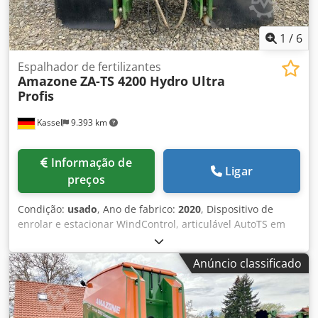
1
/
6
Espalhador de fertilizantes
Amazone
ZA-TS 4200 Hydro Ultra
Profis
Kassel
9.393 km
Informação de
Ligar
preços
Condição:
usado
, Ano de fabrico:
2020
, Dispositivo de
enrolar e estacionar WindControl, articulável AutoTS em
ambos os lados / Barra de proteção tubular em L, sensor
de inclinação para sistema de pesagem FlowCheck, tapetes
Anúncio classificado
EasyCheck, 16 peças / Flaps protetores em L e escadas,
iluminação LED, lona de cobertura enrolável em L /
Conjunto de pás espargidoras TS Dkjdpfx Anorxr Uyj Ejr