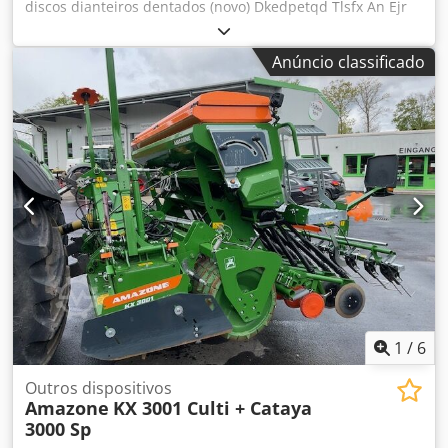
discos dianteiros dentados (novo) Dkedpetqd Tlsfx An Ejr
Anúncio classificado
1
/
6
Outros dispositivos
Amazone
KX 3001 Culti + Cataya
3000 Sp