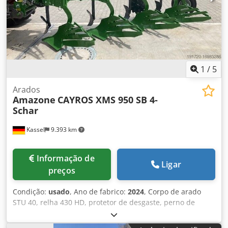
1
/
5
Arados
Amazone
CAYROS XMS 950 SB 4-
Schar
Kassel
9.393 km
Informação de
Ligar
preços
Condição:
usado
, Ano de fabrico:
2024
, Corpo de arado
STU 40, relha 430 HD, protetor de desgaste, perno de
cisalhamento. Djdpfx Ansuhnlmj Ejkr