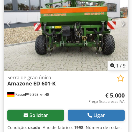
nível de enchimento -----Número interno do veículo: 8427
Suporte via WhatsApp disponível! Para dúvidas sobre o
veículo ou mais informações, entre em contato conosco
facilmente pelo WhatsApp Dkederhy H Rjpfx An Ejr
Whatsapp Whatsapp ----Erros e venda intermediária
reservados.
1
/
9
Serra de grão único
Amazone
ED 601-K
€ 5.000
Kassel
9.393 km
Preço fixo acresce IVA
Solicitar
Ligar
Condição:
usado
, Ano de fabrico:
1998
, Número de rodas: