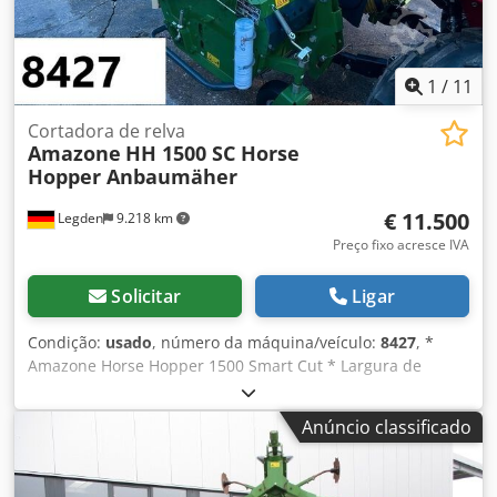
1
/
11
Cortadora de relva
Amazone
HH 1500 SC Horse
Hopper Anbaumäher
€ 11.500
Legden
9.218 km
Preço fixo acresce IVA
Solicitar
Ligar
Condição:
usado
, número da máquina/veículo:
8427
, *
Amazone Horse Hopper 1500 Smart Cut * Largura de
trabalho 1,50 m * Capacidade do cesto coletor 1.500 l *
Engate de 3 pontos para trator * Faca de asa H60 * Rodas
Anúncio classificado
de apoio * Dispositivo para mulching * Eixo cardan com
roda livre * Cesto coletor com esvaziamento hidráulico do
fundo * Velocidade de rotação 2.650 rpm * Indicador de