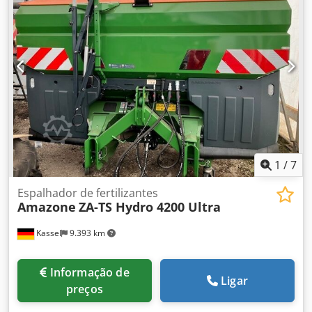
1
/
7
Espalhador de fertilizantes
Amazone
ZA-TS Hydro 4200 Ultra
Kassel
9.393 km
Informação de
Ligar
preços