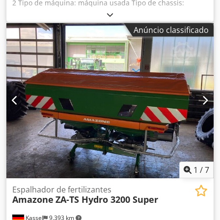
2 Tipo de máquina: máquina usada Tipo de chassis:
acoplável Equipamento para adubação / rosca
transportadora de adubo / Dsdpfx Aer Ncfqjn Ejkr
Anúncio classificado
1
/
7
Espalhador de fertilizantes
Amazone
ZA-TS Hydro 3200 Super
Kassel
9.393 km