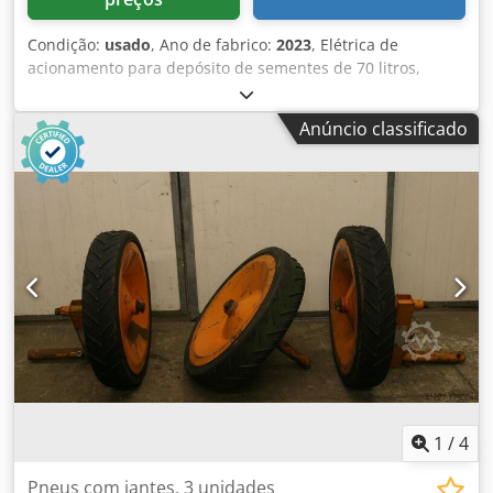
Condição:
usado
, Ano de fabrico:
2023
, Elétrica de
acionamento para depósito de sementes de 70 litros,
sistema hidráulico de pressão de disco, depósito traseiro
de adubo / 1250 litros, iluminação LED, Twin Terminal 3.0,
Anúncio classificado
terminal ISObus para trator. Djdpfx Aet H Hmuon Eskr
1
/
4
Pneus com jantes, 3 unidades