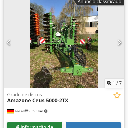
Anúncio classificado
1
/
7
Grade de discos
Amazone
Ceus 5000-2TX
Kassel
9.393 km
Informação de