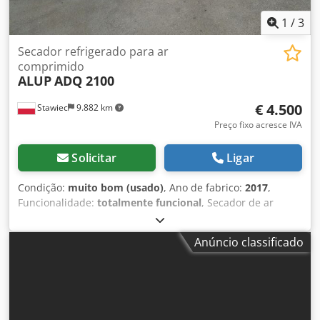
1
/
3
Secador refrigerado para ar
comprimido
ALUP
ADQ 2100
€ 4.500
Stawiec
9.882 km
Preço fixo acresce IVA
Solicitar
Ligar
Condição:
muito bom (usado)
, Ano de fabrico:
2017
,
Funcionalidade:
totalmente funcional
, Secador de ar
comprimido ALUP ADQ 2100 capacidade: 35000 l/min; ano
de fabricação: 2017. Dcedpfxozmwr Ij Alnsk preço líquido:
Anúncio classificado
19500 zł preço bruto: 23985 zł