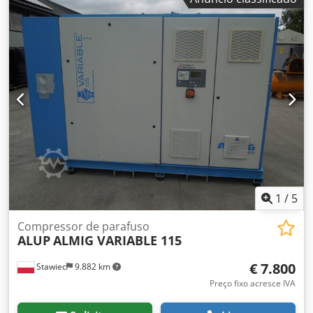
Pressão de trabalho: 17 bar! Diâmetro do reservatório: 775
mm! 2x compressor individual de 4 cilindros, 2 estágios,
tipo HL1785 Z4! 2x 15 HP! Dcodpfxjvhl H Hj Alnjk
INFORMAÇÕES SOBRE ACESSÓRIOS SEM GARANTIA, sujeito
a alterações, venda prévia e erros!
1
/
5
Compressor de parafuso
ALUP
ALMIG VARIABLE 115
€ 7.800
Stawiec
9.882 km
Preço fixo acresce IVA