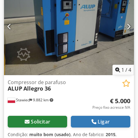
líquido: 16.500 zł; preço bruto: 20.295 zł.
1
/
4
Compressor de parafuso
ALUP
Allegro 36
€ 5.000
Stawiec
9.882 km
Preço fixo acresce IVA
Solicitar
Ligar
Condição:
muito bom (usado)
, Ano de fabrico:
2015
,