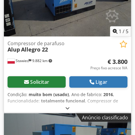
1
/
5
Compressor de parafuso
Alup
Allegro 22
€ 3.800
Stawiec
9.882 km
Preço fixo acresce IVA
Solicitar
Ligar
Condição:
muito bom (usado)
, Ano de fabrico:
2016
,
Funcionalidade:
totalmente funcional
, Compressor de
parafuso ALUP ALLEGRO 22, equipado com variador de
frequência e secador, após revisão. Dados técnicos: vazão:
Anúncio classificado
4,42 m³/min; motor: 22 kW; Dcsdjzp Hqfspfx Alnsk pressão
máxima: 9,7 bar; ano: 2016; horas de funcionamento: 9147
h; compressor totalmente funcional, com garantia; preço