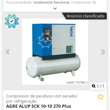
Funcionalidade:
totalmente funcional
, Compressor de
parafuso ALUP ALLEGRO36, máquina com variador de
frequência, após manutenção. Dados técnicos: Dcsdpezp
Anúncio classificado
Hm Hefx Alnjk vazão: 6,23 m³/min; motor: 37 kW; pressão
máxima: 13 bar; ano: 2015; horas de funcionamento: 5181
h; compressor totalmente funcional, com garantia; preço
líquido: 21500 zł; preço bruto: 26445 zł. Abaixo, encontra-
se o link para o vídeo.
1
/
1
Compressor de parafuso com secador
por refrigeração
AGRE ALUP
SCK 10-10 270 Plus