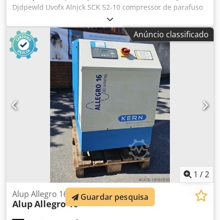
Djdpewld Uvofx Alnjck SCK 52-10 compressor de parafuso
Sistema compacto totalmente automático, com tubulação e
fiação interna, compressão de óleo injetado em estágio
Anúncio classificado
único, refrigerado a ar e com isolamento acústico. Pressão
final: 10,00 bar Potência do motor: 37,00kW Quantidade de
entrega: 5,15m³/min
1
/
2
Alup Allegro 16
Guardar pesquisa
Alup
Allegro 16