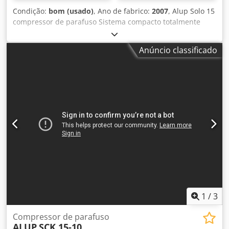
Condição:
bom (usado)
, Ano de fabrico:
2007
, Alup Solo 15
compressor de parafuso Sistema compacto totalmente
automático, com tubulação e fiação interna, compressão
de estágio único com injeção de óleo, refrigerado a ar, com
Anúncio classificado
isolamento acústico e controle de velocidade. Pressão final:
13,00 bar Potência do motor: 15,00kW Quantidade de
entrega: 0,39 - 2,18m³/min Dcedpfx Alswldi Tjnok
1
/
3
Compressor de parafuso
ALUP
SCK 15-10