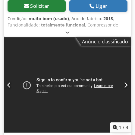
Solicitar
Ligar
Condição:
muito bom (usado)
, Ano de fabrico:
2018
,
Funcionalidade:
totalmente funcional
, Compressor de
parafuso ALUP SCK100, máquina com permutador de
calor, revisada. Dados técnicos: vazão: 12,40 m³/min;
Anúncio classificado
motor: 75 kW; Dcodpfozmulfox Alnek pressão máxima: 10
bar; ano: 2018; horas de funcionamento: 11670 h;
compressor totalmente funcional, com garantia; preço
líquido: 27500 zł; preço bruto: 33825 zł. Segue abaixo o link
para o vídeo.
1
/
4