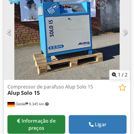
1
/
2
Compressor de parafuso Alup Solo 15
Alup
Solo 15
Oelde
9.345 km
Informação de
Ligar
preços