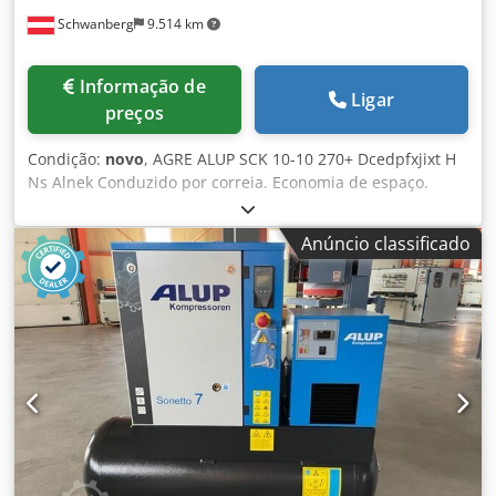
Schwanberg
9.514 km
Informação de
Ligar
preços
Condição:
novo
, AGRE ALUP SCK 10-10 270+ Dcedpfxjixt H
Ns Alnek Conduzido por correia. Economia de espaço.
Barato. Operação simples. Solução perfeita para empresas
industriais e artesanais. Qualidade convincente do ar
Anúncio classificado
comprimido. Secador por refrigeração incorporado.
Compressor de parafuso com isolamento acústico com
correia em V no tanque de ar comprimido 270 l com
secador por refrigeração incorporado, separador ciclone
integrado, com drenagem electrónica de condensado e
controlo gráfico C55. Equipamento em detalhe: Conceito de
compressão: Compressor de parafuso lubrificado a óleo
Refrigeração: Refrigerado a ar Transmissão: motor IE3
eficiente, transmissão por correia Controlo: velocidade fixa
Controlo: Aircontrol 5.0 Secador por refrigerante: Montado,
refrigerante R513A Filtração: incl. separador ciclone