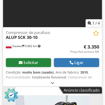
1
/
4
Compressor de parafuso
ALUP
SCK 30-10
€ 3.350
Stawiec
9.882 km
Preço fixo acresce IVA
Solicitar
Ligar
Condição:
muito bom (usado)
, Ano de fabrico:
2015
,
Funcionalidade:
totalmente funcional
, Compressor de
parafusos ALUP SCK 30-10, máquina revisada. Dados
técnicos: Vazão: 3,21 m³/min; Motor: 22 kW; Pressão
Anúncio classificado
máxima: 10 bar; Horas de utilização: 7221 h; Ano: 2015.
Dcjdpfx Alezmtdtjnsk Compressor totalmente funcional.
Preço líquido: 14500 PLN Preço bruto: 17835 PLN Veja o