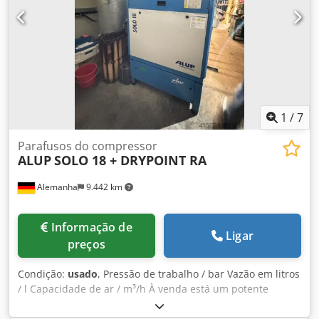
1
/
7
Parafusos do compressor
ALUP
SOLO 18 + DRYPOINT RA
Alemanha
9.442 km
Informação de
Ligar
preços
Condição:
usado
, Pressão de trabalho / bar Vazão em litros
/ l Capacidade de ar / m³/h À venda está um potente
compressor de parafuso ALUP Solo 18 com potência do
motor de 18,5 kW, ideal para aplicações industriais. O