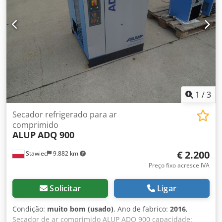
Compressor de parafuso lubrificado a óleo Refrigeração:
Refrigeração a ar, sistema de refrigeração eficiente
Acionamento: Motor IE3 eficiente, acionamento por correia
Controle: velocidade fixa Dedpfx Alohun Tzjnsck Controle:
Infologic² Unidade de controle básico Secador por
refrigerante: Montado, refrigerante R513A Tanque: 270 lt.
pintado na horizontal 11 bar Potência do motor: 5,5 kW
Pressão: 10 bar Taxa de entrega: 780 lt./min incl.
drenagem de condensado com controle de tempo
1
/
3
Dimensões L x L x A = 1500 x 1350 x 600 mm
Secador refrigerado para ar
comprimido
ALUP
ADQ 900
€ 2.200
Stawiec
9.882 km
Preço fixo acresce IVA
Solicitar
Ligar
Condição:
muito bom (usado)
, Ano de fabrico:
2016
,
Secador de ar comprimido ALUP ADQ 900 capacidade: