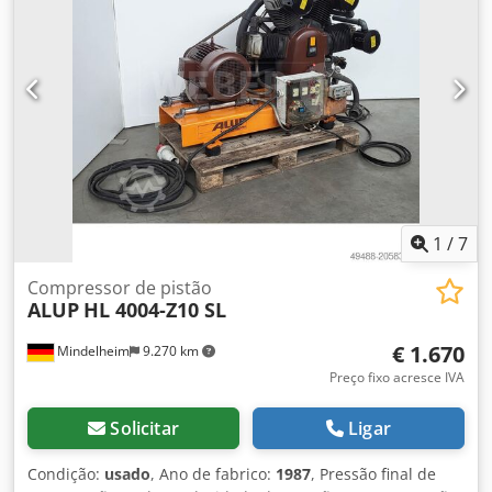
vídeo abaixo.
1
/
7
Compressor de pistão
ALUP
HL 4004-Z10 SL
€ 1.670
Mindelheim
9.270 km
Preço fixo acresce IVA
Solicitar
Ligar
Condição:
usado
, Ano de fabrico:
1987
, Pressão final de