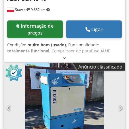
Stawiec
9.882 km
Informação de
Ligar
preços
Condição:
muito bom (usado)
, Funcionalidade:
totalmente funcional
, Compressor de parafuso ALUP
SCK15-10 Dados técnicos: Dsdpezmw A Hsfx Alnock vazão:
1510 m³/min; motor: 11 kW; pressão máxima: 10 bar; horas
Anúncio classificado
de funcionamento: 12437 h; compressor em perfeito
estado de funcionamento; preço líquido: 5200 PLN preço
bruto: 6396 PLN Veja o vídeo abaixo.