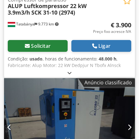
ALUP Luftkompressor 22 kW
3.9m3/h
SCK 31-10 (2974)
€ 3.900
Tatabánya
9.773 km
Preço fixo acresce IVA
Solicitar
Ligar
Condição:
usado
, horas de funcionamento:
48.000 h
,
Fabricante: Alup Motor: 22 kW Dedpjur N Tbofx Alnsck
Potência: 3,9 m3/min Horas de funcionamento carregadas:
48.000 h
Anúncio classificado