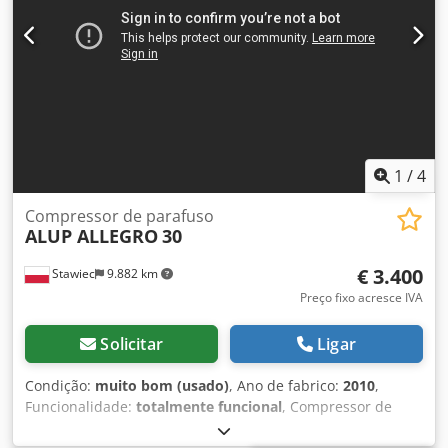
1
/
4
Compressor de parafuso
ALUP ALLEGRO
30
€ 3.400
Stawiec
9.882 km
Preço fixo acresce IVA
Solicitar
Ligar
Condição:
muito bom (usado)
, Ano de fabrico:
2010
,
Funcionalidade:
totalmente funcional
, Compressor de
parafuso ALUP ALLEGRO 30 10, máquina com variador de