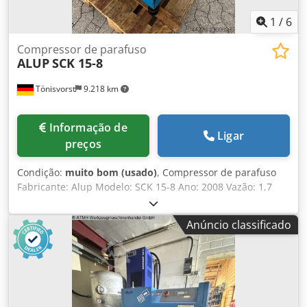
1
/
6
Compressor de parafuso
ALUP
SCK 15-8
Tönisvorst
9.218 km
Informação de
Ligar
preços
Condição:
muito bom (usado)
, Compressor de parafuso
Fabricante: Alup Modelo: SCK 15-8 Ano: 2008 Vazão: 1,7
m³/min Pressão: 8 bar Potência do motor: 11 kW - 380 Volts
Horas de carga: 14242 Horas de operação: 42034
Anúncio classificado
Dcsdpfsxcybdox Alnsk Comprimento: 1030 mm Largura:
620 mm Altura: 900 mm Peso com palete: 230 kg