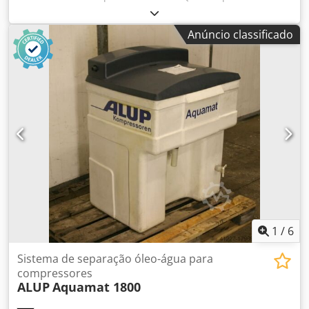
15.000 l/min; Dedpszm Iu Tefx Alnock ano de fabricação:
2016. preço líquido: 9.500 PLN preço bruto: 11.685 PLN
Anúncio classificado
1
/
6
Sistema de separação óleo-água para
compressores
ALUP
Aquamat 1800