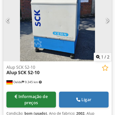
1
/
2
Alup SCK 52-10
Alup
SCK 52-10
Oelde
9.345 km
Informação de
Ligar
preços
Condição:
bom (usado)
, Ano de fabrico:
2002
, Alup