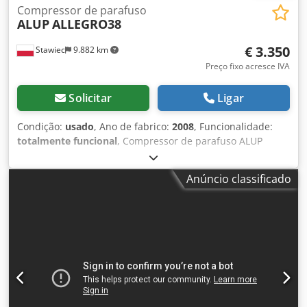
Compressor de parafuso
ALUP
ALLEGRO38
€ 3.350
Stawiec
9.882 km
Preço fixo acresce IVA
Solicitar
Ligar
Condição:
usado
, Ano de fabrico:
2008
, Funcionalidade:
totalmente funcional
, Compressor de parafuso ALUP
ALLEGRO38, máquina com inversor de frequência, após
manutenção. Dados técnicos: vazão: 6,03 m³/min;
Anúncio classificado
Dcjdpozmtyhefx Alnsk motor: 38 kW; pressão máx.: 13 bar;
ano: 2008; horas de funcionamento: 9026 h; compressor
totalmente funcional, com garantia; preço líquido: 14500
PLN; preço bruto: 17835 PLN. Abaixo, o link para o vídeo.