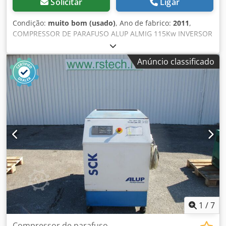
Solicitar
Ligar
Condição:
muito bom (usado)
, Ano de fabrico:
2011
,
COMPRESSOR DE PARAFUSO ALUP ALMIG 115Kw INVERSOR
11r Compressor de parafuso ALMIG VARIABLE 115 com
inversor e trocador de calor após serviço Dados técnicos:
Anúncio classificado
Dcjdpfxethdabo Alnek capacidade: 3,67-19,48 m3/min;
Motor de 115 kW; pressão máx. 13barras; ano;2011
quilometragem;18624h; compressor totalmente funcional,
garantia,
1
/
7
Compressor de parafuso