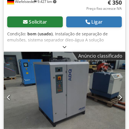
€ 350
Wiefelstede
9.427 km
Preço fixo acresce IVA
Solicitar
Ligar
Condição:
bom (usado)
, Instalação de separação de
emulsões, sistema separador óleo-água A solução
econômica e permanentemente confiável para o problema
geralmente é a separação óleo/água para condensados
Anúncio classificado
dispersos. A água purificada cumpre os requisitos legais
para descarte na rede de esgoto. -Dimensões:
750/600/H950 mm Dcodpfx Aob A I Ikolnsk -Peso: 80 kg