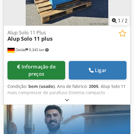
1
/
2
Alup Solo 11 Plus
Alup
Solo 11 plus
Oelde
9.345 km
Informação de
Ligar
preços
Condição:
bom (usado)
, Ano de fabrico:
2005
, Alup Solo 11
mais compressor de parafuso Sistema compacto
totalmente automático, com tubulação e fiação interna,
compressão de estágio único com injeção de óleo,
refrigerado a ar, com isolamento acústico e controle de
velocidade. Pressão final: 13,00 bar Potência do motor:
11,00 kW Dodpfx Ajwlfchelnock Quantidade de entrega:
0,39 - 1,94m³/min