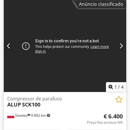
frequência, após manutenção. Dados técnicos: vazão: 4,92
Anúncio classificado
m³/min; motor: 30 kW; pressão máxima: 9,7 bar; ano: 2010;
horas de funcionamento: 12896 h; compressor totalmente
funcional, com garantia; preço líquido: 14700 PLN;
Dcjdpszmuwbofx Alnjk preço bruto: 18081 PLN. Abaixo,
encontra-se o link para o vídeo.
1
/
4
Compressor de parafuso
ALUP
SCK100
€ 6.400
Stawiec
9.882 km
Preço fixo acresce IVA