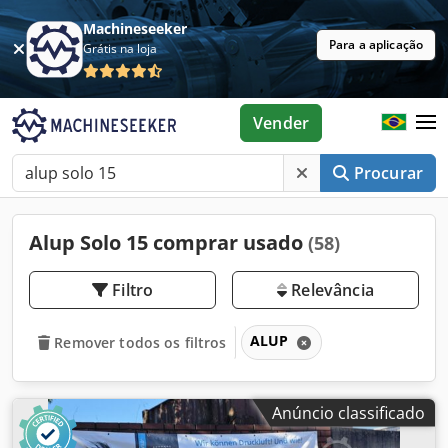
Machineseeker
Para a aplicação
Grátis na loja
Vender
Procurar
Alup Solo 15 comprar usado
(58)
Filtro
Relevância
ALUP
Remover todos os filtros
Anúncio classificado