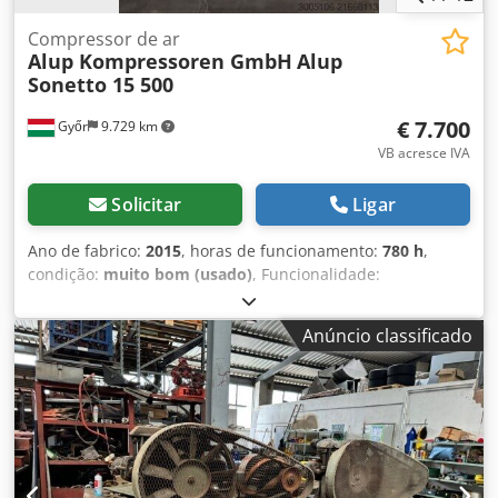
Compressor de ar
Alup Kompressoren GmbH
Alup
Sonetto 15 500
€ 7.700
Győr
9.729 km
VB acresce IVA
Solicitar
Ligar
Ano de fabrico:
2015
, horas de funcionamento:
780 h
,
condição:
muito bom (usado)
, Funcionalidade:
totalmente funcional
, número da máquina/veículo:
sn:CAI858663
, Compressor de parafuso ALUP Sonetto 15
Anúncio classificado
500 à venda – Unidade industrial confiável – TEMPO TOTAL
DE OPERAÇÃO: 780 HORAS!!! À venda: Compressor de
parafuso ALUP Sonetto 15 500 em bom estado de
funcionamento, adequado para uso industrial contínuo.
Dsdpeyzhmbofx Alnock Especificações técnicas principais:
Potência: 15 kW Reservatório de ar: 500 litros Pressão de
trabalho: 8–10 bar Vazão de ar: aprox. 1,8–2,4 m³/min Tipo: