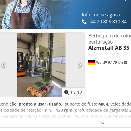
Rüschebrinkstr. 151-153 DE - 44143 Dortmund - Wambel
Informe-se agora
+44 20 806 810 84
Berbequim de colu
perfuração
Alzmetall
AB 35 
Wald
9.179 km
1
/
12
Condição:
pronto a usar (usado)
, suporte do fuso:
MK 4
, velocidad
velocidade de rotação (min.):
130 rpm
, profundidade da garganta:
Furadeira de coluna Curso do pinhão: 180 mm Braço: 300 mm Port
Velocidade variável: 130 - 3500 rpm Avanço: 0,1 - 0,2 - 0,3 mm/rev 
de refrigeração Crodpfjzqy I Tox Ac Ief Morsa Pode visitar-nos par