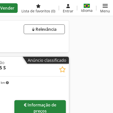
Vender
Idioma
Lista de favoritos
(0)
Entrar
Menu
Relevância
Anúncio classificado
ção
5 S
7 km
Informação de
preços