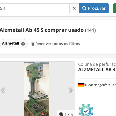
Procurar
Alzmetall Ab 45 S comprar usado
(141)
Alzmetall
Remover todos os filtros
Coluna de perfura
ALZMETALL
AB 4
Niederlangen
9.35
1
/
6