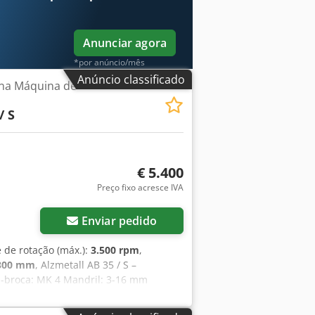
Anunciar agora
*por anúncio/mês
Anúncio classificado
na Máquina de
/ S
€ 5.400
Preço fixo acresce IVA
Enviar pedido
e de rotação (máx.):
3.500 rpm
,
300 mm
, Alzmetall AB 35 / S –
a-broca: MK 4 Mandril: 3-16 mm
Dispositivo de corte de roscas Unidade
a uma inspeção. Teremos todo o prazer