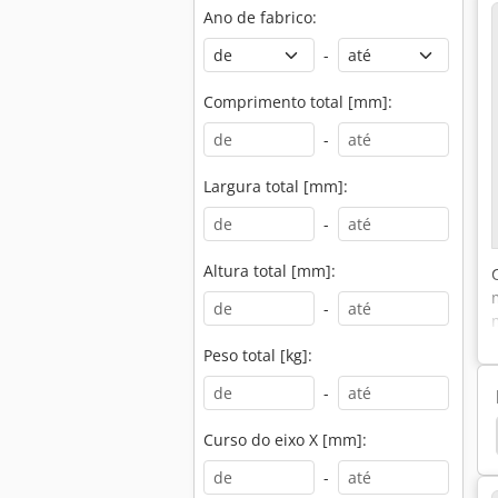
Ano de fabrico:
-
Comprimento total [mm]:
-
Largura total [mm]:
-
Altura total [mm]:
-
Peso total [kg]:
-
Máquina De Perfuração De Coluna De Transmissão
Curso do eixo X [mm]:
-