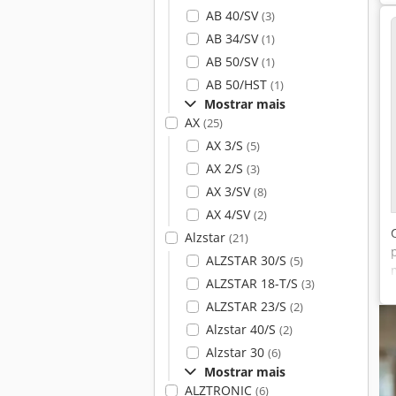
AB 40/SV
(3)
AB 34/SV
(1)
AB 50/SV
(1)
AB 50/HST
(1)
Mostrar mais
AX
(25)
AX 3/S
(5)
AX 2/S
(3)
AX 3/SV
(8)
AX 4/SV
(2)
Alzstar
(21)
ALZSTAR 30/S
(5)
ALZSTAR 18-T/S
(3)
ALZSTAR 23/S
(2)
Alzstar 40/S
(2)
Alzstar 30
(6)
Mostrar mais
ALZTRONIC
(6)