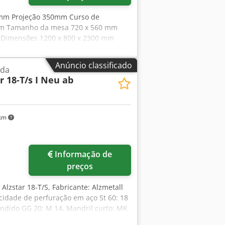
5 mm Projeção 350mm Curso de
rpm Tamanho da mesa 720 x 560 mm
kg Dimensões 1200 x 800 x 2300 mm
 - velocidade infinitamente variável -
a de emergência - mandril de
Anúncio classificado
ada
r 18-T/s I Neu ab
 km
Informação de
preços
Alzstar 18-T/S, Fabricante: Alzmetall
cidade de perfuração em aço St 60: 18
dido GG 20: M 14, Mandril curto: MK
raço: 190 mm, Diâmetro da coluna: 65