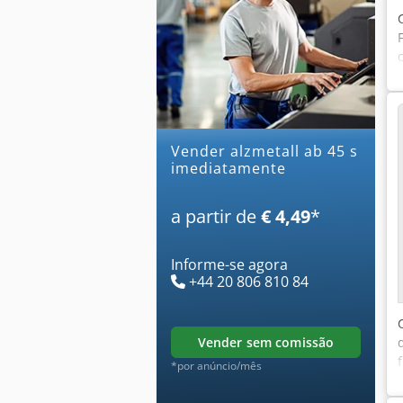
Vender alzmetall ab 45 s
imediatamente
a partir de
€ 4,49
*
Informe-se agora
+44 20 806 810 84
vender sem comissão
*por anúncio/mês