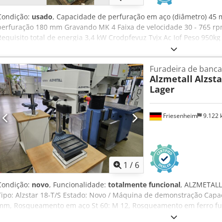
Condição:
usado
, Capacidade de perfuração em aço (diâmetro) 4
perfuração 180 mm Gravando MK 4 Faixa de velocidade 30 - 765 
Requisito total de energia 3,4 kW Crodpfevuz Tvjx Ac Iof Peso 950
Equipamento: - alimentação automática - Dispositivo de refrigeração
batente de profundidade de perfuração ajustável - Pedal de parad
Furadeira de banc
perfuração
Alzmetall
Alzsta
Lager
Friesenheim
9.122
1
/
6
Condição:
novo
, Funcionalidade:
totalmente funcional
, ALZMETALL 
Tipo: Alzstar 18-T/S Estado: Novo / Máquina de demonstração Capa
mm, Rosqueamento em aço St 60: M 12, Rosqueamento em ferro fun
2, Rotação do mandril: 225-4.300 rpm, Curso do mandril: 80 mm, B