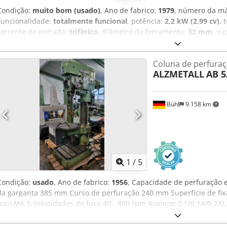
Condição:
muito bom (usado)
, Ano de fabrico:
1979
, número da má
Funcionalidade:
totalmente funcional
, potência:
2,2 kW (2,99 cv)
, 
corrente de entrada:
trifásico
, diâmetro da ferramenta:
32 mm
, su
acionamento:
elétrico
, altura total:
187 mm
, profundidade da garg
Equipamento:
Marcação CE, documentação / manual, velocidade de
Coluna de perfura
Furadeira de coluna ALZMETALL bem conservada AB 35 S Nº de sér
ALZMETALL
AB 5
300 mm Cjdpfxjzicxrj Ac Ijrf Curso do fuso 160 mm Velocidade do
Velocidade do fuso em 2 estágios de transmissão Capacidade de 
ferro fundido cinzento Área ocupada 1,3 m x 0,9 m Altura 1,87 m P
Bühl
9.158 km
pagamento em dinheiro
1
/
5
Condição:
usado
, Ano de fabrico:
1956
, Capacidade de perfuração 
da garganta 385 mm Curso de perfuração 240 mm Superfície de fi
fuso MK 5 Velocidades do fuso 40 - 800 rpm Avanços 0,1/0,14/0,2/
mm Codsvh I U Tjpfx Ac Iorf Distância fuso/mesa máx. 670 mm Dis
Potência total necessária 4 kW Peso da máquina aprox. 1,4 tonelad