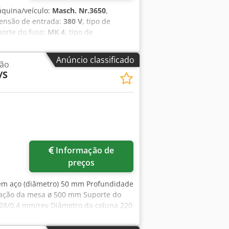
quina/veículo:
Masch. Nr.3650
,
tensão de entrada:
380 V
, tipo de
porte do fuso:
MK 4
, tipo de
anta:
300 mm
, peso total:
430 kg
,
 rotação infinitamente variável
,
Anúncio classificado
ção
ie 3650 Fuso flangeado MK4 Alcance
/S
 fuso 55-1500 rpm sem escalonamento
perfuração: 32 mm em aço, 45 mm em
eso 430 kg Apenas retirada e
Informação de
preços
em aço (diâmetro) 50 mm Profundidade
xação da mesa ø 500 mm Suporte do
0,28/0,4 mm/rev Diâmetro da coluna 220
tância fuso/placa de base 1180 mm
as Dimensões da máquina C x L x A 1,5