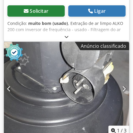
Solicitar
Ligar
Condição:
muito bom (usado)
, Extração de ar limpo ALKO
200 com inversor de frequência - usado - Filtragem do ar
através de mangas filtrantes, lavagem pneumática, teste
de poeira realizado, recipiente coletor móvel, inversor de
Anúncio classificado
frequência, transmissor de pressão para controlo ajustado
à necessidade ----- Dados técnicos ----- Bocal de extração
Ø: 200 mm, vazão nominal: 2.261 m³/h, vácuo máx.: 2.446
Pa, número de sacos: 2 uni., motor: 4 kW, ligação de ar
comprimido: máx. 8,5 bar, dimensões (CxLxA):
2.280x1.010x2.050 mm, Crodpfx Ajzg A N Eepijf peso: 470
kg Informação de qualidade: - inspeção completa de base -
limpeza completa de base - pneumática verificada - pronto
para uso imediato
1
/
3