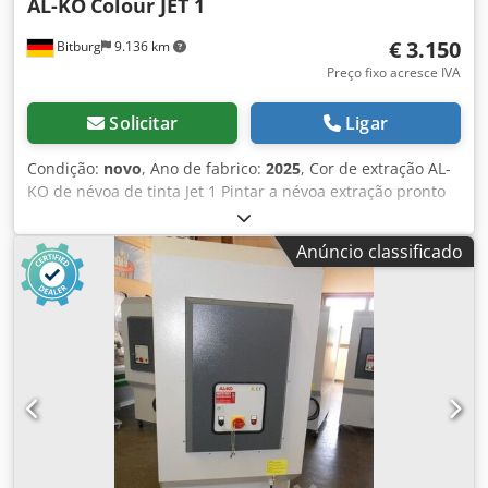
AL-KO
Colour JET 1
€ 3.150
Bitburg
9.136 km
Preço fixo acresce IVA
Solicitar
Ligar
Condição:
novo
, Ano de fabrico:
2025
, Cor de extração AL-
KO de névoa de tinta Jet 1 Pintar a névoa extração pronto
para uso, 1 m2 superfície de filtro com pré-filtro fino e.
Diâmetro de Conexão 300 mm, motor 1.5 KW (adequado
Anúncio classificado
para a criação de ex Na zona 22 de acordo com ATEX),
switch 1 passo + cabo 5m com Plug e Corpo do regulador
de pressão. Design que economiza espaço compacto de
chapa de aço Chassis com rodas Escape indireta perto do
chão Totalmente montado Com a conexão por cabo e fase
mudar configuração Painéis laterais ajustáveis Névoa de
pulverização otimizada pela tampa da chapa frontal
patenteado de gravação Vida de serviço longa filtro
Ventiladores de alto desempenho com baixo nível de ruído
Parede de filtro com esteiras especiais Soquete de escape