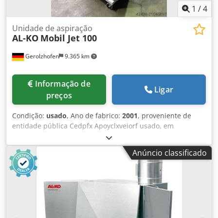
1
/
4
Unidade de aspiração
AL-KO
Mobil Jet 100
Gerolzhofen
9.365 km
Informação de
Ligar
preços
Condição:
usado
, Ano de fabrico:
2001
, proveniente de
entidade pública Cedpfx Apoyclxveiorf usado, em
excelente estado, pouco usado Marca AL-KO Modelo Mobil
Jet 100 Ano de fabrico 2001 Nº máquina 2433306444
Anúncio classificado
Unidade de ar limpo / vácuo Testado para poeiras GS
Certificação CE de tipo Motor de 1,5 kW Diâmetro de
ligação 100 mm Pressão 1572 Pa Capacidade de ar 770
m³/h 1 barril de recolha de 50 cm Limpeza manual do filtro
Sensor de pressão do filtro Preço novo aprox. 3.600,00 EUR
Dimensões aprox. 1200 x 1700 x 2000 mm Peso aprox. 120
kg Local de armazenamento: 97447 Gerolzhofen, carregado