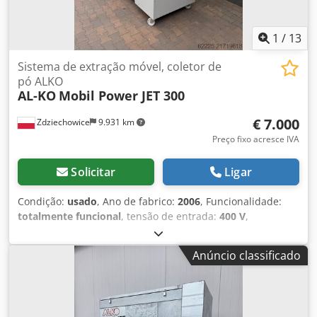
1
/
13
Sistema de extração móvel, coletor de
pó ALKO
AL-KO
Mobil Power JET 300
€ 7.000
Zdziechowice
9.931 km
Preço fixo acresce IVA
Solicitar
Ligar
Condição:
usado
, Ano de fabrico:
2006
, Funcionalidade:
totalmente funcional
, tensão de entrada:
400 V
,
frequência de entrada:
50 Hz
, tipo de corrente de entrada:
trifásico
, vácuo de admissão (máx.):
2.400 mbar
,
Anúncio classificado
capacidade de sucção:
6.000 m³/h
, diâmetro do coletor de
admissão:
300 mm
, área de filtragem:
30 m²
, altura total:
2.350 mm
, comprimento total:
3.000 mm
, largura total:
1.100 mm
, peso total:
900 kg
, Extração de pó, extração de