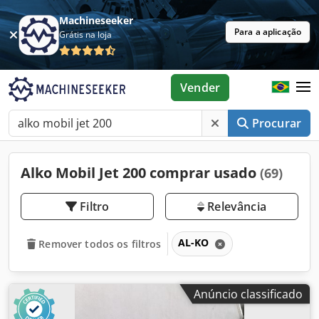
Machineseeker
Para a aplicação
Grátis na loja
Vender
Procurar
Alko Mobil Jet 200 comprar usado
(69)
Filtro
Relevância
AL-KO
Remover todos os filtros
Anúncio classificado