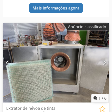
pelo filtro de grande superfície, enquanto o ar purificado é
muitos casos, é possível o funcionamento em 100% de
conduzido para o exterior por meio de dutos rígidos ou
Mais informações agora
recirculação - Necessidade reduzida de espaço devido ao
flexíveis. Aplicações: Cjdjwv T R Uopfx Apiorf - Postos de
design compacto Codpfxswwryqe Apisrf - Adequada para
pintura a úmido em oficinas, indústrias e centros de
instalação interna e externa - Acabamento profissional
manutenção - Postos de pintura classificados para Zona 2
através de painéis pintados a pó - Disponível em versão
ATEX Vantagens: - Ambientes de pintura limpos e seguros
Anúncio classificado
compatível com ATEX - Amplo sortimento de acessórios e
graças à elevada capacidade de extração e ao sistema de
diversas opções para configuração individual do
filtragem eficiente - Uso flexível devido à versão móvel -
equipamento - Elegível para apoio financeiro do BAFA
Econômico e potente, podendo substituir, em muitos
conforme o Módulo 4
casos, uma cabine de pintura fechada - Segurança
garantida por certificação para operação em atmosferas
potencialmente explosivas (Zona 2 ATEX) - Ajuste
individualizado por meio de ampla gama de acessórios
1
/
6
Extrator de névoa de tinta