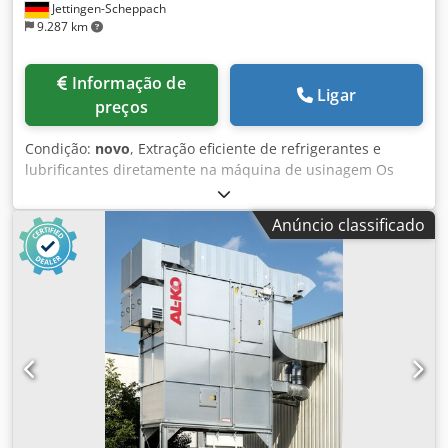
Jettingen-Scheppach
9.287 km
Informação de
Ligar
preços
Condição:
novo
, Extração eficiente de refrigerantes e
lubrificantes diretamente na máquina de usinagem Os
dois modelos padrão AL-KO OIL JET 600 e OIL JET 1200 são
a solução ideal para a extração direta de névoa de óleo e
Anúncio classificado
emulsão em todos os tornos, retificadoras e fresadoras
convencionais. Csdpfxowwt Tlj Apisrf Áreas de aplicação:
Os dispositivos AL-KO OIL JET são utilizados em todos os
lugares onde, em modernas máquinas de usinagem, as
névoas de óleo e emulsão geradas durante o processo de
fabricação devem ser extraídas diretamente da área de
trabalho. Dependendo do tamanho do espaço de trabalho,
do tempo de operação e do tipo de refrigerante utilizado,
pode ser utilizado o modelo OIL JET 600 ou o modelo mais
potente OIL JET 1200. Os dispositivos AL-KO OIL JET são
adequados para todos os fluidos de