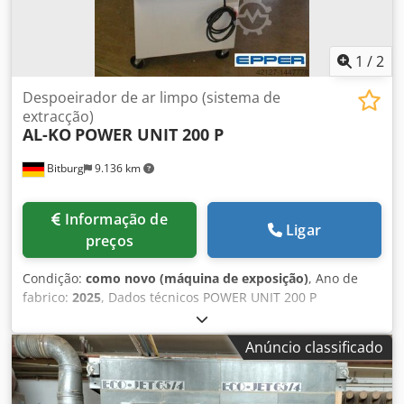
com válvulas de borboleta integradas Potência do motor:
1,5 KW Velocidade: 1400 RPM Vazão nominal: 4600 m3/h
Pressão: 500 PA Dimensões: (W * H * D) 1025 * 1437 * 1214
W = 2000 mm com painéis laterais Superfície do filtro: 1
1
/
2
m2 Peso: 175 kg Credpfx Asbumr Sspisf
Despoeirador de ar limpo (sistema de
extracção)
AL-KO
POWER UNIT 200 P
Bitburg
9.136 km
Informação de
Ligar
preços
Condição:
como novo (máquina de exposição)
, Ano de
fabrico:
2025
, Dados técnicos POWER UNIT 200 P
Cjdpfsbpg Ncox Apiorf - Bocal de entrada Ø: 200 mm -
Potência nominal do motor: 2,9 kW; 400 V/50 Hz - fluxo de
Anúncio classificado
volume máximo: 3010 m³/h - Fluxo volumétrico nominal:
2262 m³/h - Pressão negativa: 2174 Pa - superfície de
filtragem: 13,7 m² - Limpeza do filtro: Limpeza com ar