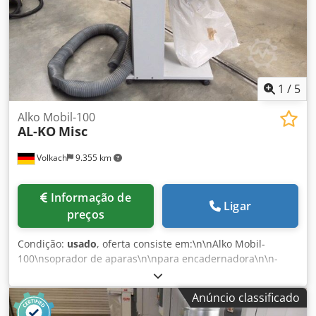
1
/
5
Alko Mobil-100
AL-KO
Misc
Volkach
9.355 km
Informação de
Ligar
preços
Condição:
usado
, oferta consiste em:\n\nAlko Mobil-
100\nsoprador de aparas\n\npara encadernadora\n\n-
diâmetro da sucção: 100mm\n- quantidade máxima de ar:
865 m³/h\n- diferencial de pressão: 1780 Pa\n\n- potência
Anúncio classificado
do motor: 0,75 kW\n- superfície do filtro: 1,08 m²\n-