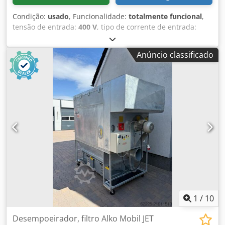
Condição:
usado
, Funcionalidade:
totalmente funcional
,
tensão de entrada:
400 V
, tipo de corrente de entrada:
trifásico
, capacidade de sucção:
4.900 m³/h
, diâmetro do
coletor de admissão:
250 mm
, Sistema de extração de pó,
Anúncio classificado
aspirador de aparas, filtro autolimpante pneumático de
vácuo Alko Mobil JET 250 O filtro é limpo pneumaticamente
através de impulsos de ar comprimido durante o
funcionamento, garantindo alta eficiência do
equipamento. Csdozlcxqepfx Apisrf O ventilador está
localizado no lado limpo, o que minimiza o risco de
explosão. Ideal para máquinas de lixar de banda larga e
para todos os tipos de pó seco em diferentes processos
tecnológicos. Ventilador com potência de 6,5 kW Vazão de
4900 m³/h Vácuo de 2740 Pa Diâmetro da conexão de 250
mm Retorno de ar N.º de referência no armazém: 0904
1
/
10
Desempoeirador, filtro Alko Mobil JET