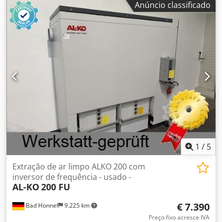
Anúncio classificado
com sistema de placa frontal Cjdpfx Aju T Hrpopisrf -
certificado para ATEX Zona 2 ----- Dados técnicos -----
Débito de ar: 4.600 m³/h, pressão utilizável: 500 Pa, Área
de filtragem com pré-filtro e filtro fino: 1 m², Ligação Ø: 300
mm, Motor 400 V: 1,5 kW, Velocidade do motor: 1.410 rpm,
Dimensões (CxLxA) aberto: 1.897 x 1.405 x 1.144 mm,
Dimensões (CxLxA) fechado: 1.012 x 1.405 x 912 mm, Peso:
175 kg + Cabo de 5 m com ficha e válvula de
estrangulamento
1
/
5
Extração de ar limpo ALKO 200 com
inversor de frequência - usado -
AL-KO
200 FU
€ 7.390
Bad Honnef
9.225 km
Preço fixo acresce IVA