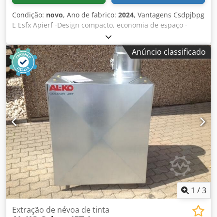
Condição:
novo
, Ano de fabrico:
2024
, Vantagens Csdpjbpg
E Esfx Apierf -Design compacto, economia de espaço -
Potente, alta capacidade de extração, baixos custos
operacionais -Fácil de manter, longa vida útil do filtro -
Anúncio classificado
Aplicável universalmente, acessórios variáveis -Alta
flexibilidade -Design móvel -Tecnologia de aspiração com
sistema de placa frontal Dados técnicos: Potência nominal
do motor: 0,75 kW / 2,1 kW Velocidade do motor: 960 / 1430
min Volume de ar: 6 800 m³ / h Superfície filtrante: 2 m² ( 2
x 1 mtr.) Diâmetro de ligação 300 mm com válvula de
acelerador Dimensões (L / A / D) em mm: 2971 x 1405 x
1215 Peso: 248kg
1
/
3
Extração de névoa de tinta