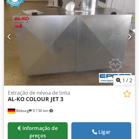
capacidade de enchimento: 90 litros\n- categoria do filtro:
G\n- nível máximo de ruído: 81 dB(A)\n\nPodemos também
organizar os seguintes serviços:\n\nembalagem,
carregamento, transporte (por navio ou avião) incluindo
desembaraço aduaneiro. Crsdpfxjw Ewzps Apijf
1
/
2
Extração de névoa de tinta
AL-KO
COLOUR JET 3
Bitburg
9.136 km
Informação de
Ligar
preços