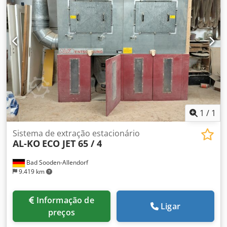
comprimido - Recipiente de enchimento de 2 unidades
(contentor de rolo): a. 241 litros - Dimensões ( L x L x A ):
2322 x 830 x 2050 - Peso: 320 kg - Execução / lado
operacional opcional direita / esquerda Localização Ex
armazém Bitburg Preço máximo para a peça de exposição
1
/
1
Sistema de extração estacionário
AL-KO
ECO JET 65 / 4
Bad Sooden-Allendorf
9.419 km
Informação de
Ligar
preços