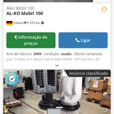
Alko Mobil 100
AL-KO
Mobil 100
Volkach
9.355 km
Informação de
Ligar
preços
Ano de fabrico:
2009
, condição:
usado
, Oferta composta
por: Crjdou Srn Nepfx Apisf Alko Mobil-100 extrator de
aparas para aglutinantes adesivos - Peso: 24 kg A pedido,
podemos organizar os seguintes artigos para si:
Anúncio classificado
Embalagem, carregamento, transporte (por barco ou avião)
incluindo desalfandegamento Obtenção de uma oferta de
leasing