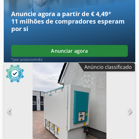
Anuncie agora a partir de € 4,49
*
11 milhões de compradores
esperam
por si
Anunciar agora
*por anúncio/mês
Anúncio classificado