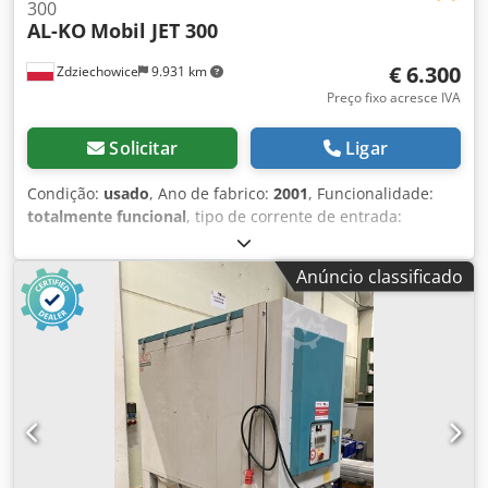
300
AL-KO
Mobil JET 300
€ 6.300
Zdziechowice
9.931 km
Preço fixo acresce IVA
Solicitar
Ligar
Condição:
usado
, Ano de fabrico:
2001
, Funcionalidade:
totalmente funcional
, tipo de corrente de entrada:
trifásico
, capacidade de sucção:
6.000 m³/h
, diâmetro do
coletor de admissão:
300 mm
, área de filtragem:
31 m²
,
Anúncio classificado
Extração de pó, extração de cavacos, filtro autolimpante,
por vácuo, pneumático\nALKO MOBIL JET 300\nFiltro limpo
pneumaticamente por impulsos de ar comprimido durante
a operação, o que garante alta eficiência do
equipamento.\nVentilador localizado do lado limpo,
minimizando o risco de explosão.\nO equipamento
também está equipado com proteção contra
incêndio.\nIdeal para lixadeiras de cinta larga e para todos
os tipos de pó seco em diversos processos tecnológicos –