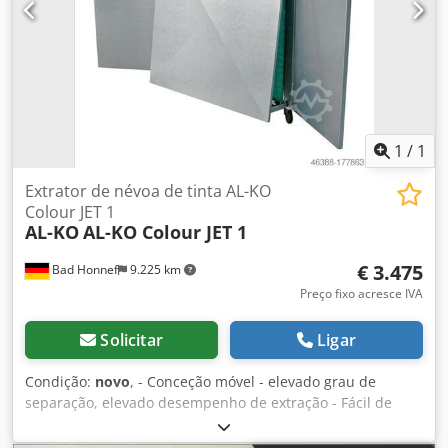
livremente, não embalado Entrega no estado real
conforme visto, sem garantia nem responsabilidade
1
/
1
Extrator de névoa de tinta AL-KO
Colour JET 1
AL-KO
AL-KO Colour JET 1
€ 3.475
Bad Honnef
9.225 km
Preço fixo acresce IVA
Solicitar
Ligar
Condição:
novo
, - Conceção móvel - elevado grau de
separação, elevado desempenho de extração - Fácil de
manusear - longa vida útil do filtro, portanto, pouco tempo
de paragem - mais flexível graças à tecnologia de extração