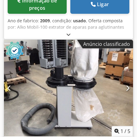
Informação de
Ligar
preços
Ano de fabrico:
2009
, condição:
usado
, Oferta composta
por: Alko Mobil-100 extrator de aparas para aglutinantes
adesivos - Peso: 24 kg Dcodpfsu Srn Nex Adyok A pedido,
podemos organizar os seguintes artigos para si:
Anúncio classificado
Embalagem, carregamento, transporte (por barco ou avião)
incluindo desalfandegamento Obtenção de uma oferta de
leasing
1
/
5