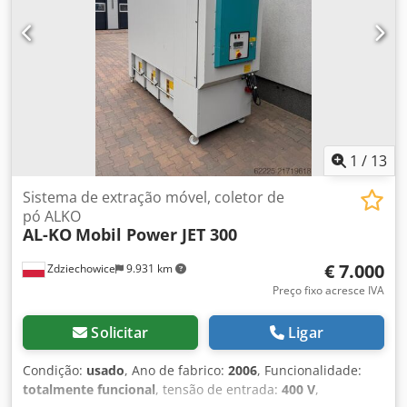
1
/
13
Sistema de extração móvel, coletor de
pó ALKO
AL-KO
Mobil Power JET 300
€ 7.000
Zdziechowice
9.931 km
Preço fixo acresce IVA
Solicitar
Ligar
Condição:
usado
, Ano de fabrico:
2006
, Funcionalidade:
totalmente funcional
, tensão de entrada:
400 V
,