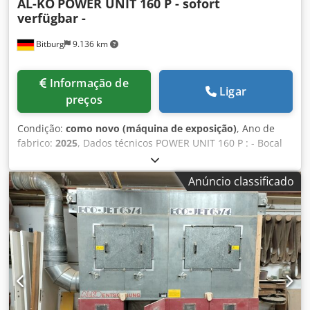
AL-KO
POWER UNIT 160 P - sofort
verfügbar -
Bitburg
9.136 km
Informação de
Ligar
preços
Condição:
como novo (máquina de exposição)
, Ano de
fabrico:
2025
, Dados técnicos POWER UNIT 160 P : - Bocal
de entrada Ø: 160 mm - potência nominal do motor: 2,2
kW; 400 V/50 Hz - vazão volumétrica máxima: 2000 m³/h -
Anúncio classificado
vazão volumétrica nominal: 1448 m³/h - Pressão negativa:
2503 Pa - Área filtrante: 9 m² - Limpeza do filtro: Limpeza
com ar comprimido - Contentor de enchimento (contentor
em rolo): 241 litros Dsdjbpg Itopfx Adyeck - Dimensões ( L x
L x A ): 1684 x 830 x 2050 - Peso: 288 kg - Design / lado de
operação opcionalmente direita / esquerda Localização: ex
stock 54634 Bitburg Preço máximo para a peça de
exposição