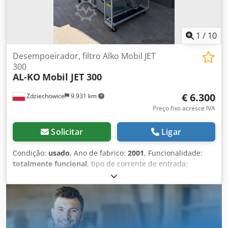
N.º de referência no armazém: 0904
1
/
10
Desempoeirador, filtro Alko Mobil JET
300
AL-KO
Mobil JET 300
€ 6.300
Zdziechowice
9.931 km
Preço fixo acresce IVA
Solicitar
Ligar
Condição:
usado
, Ano de fabrico:
2001
, Funcionalidade:
totalmente funcional
, tipo de corrente de entrada:
trifásico
, capacidade de sucção:
6.000 m³/h
, diâmetro do
coletor de admissão:
300 mm
, área de filtragem:
31 m²
,
Extração de pó, extração de cavacos, filtro autolimpante,
por vácuo, pneumático\nALKO MOBIL JET 300\nFiltro limpo
pneumaticamente por impulsos de ar comprimido durante
a operação, o que garante alta eficiência do