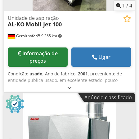
1
/
4
Unidade de aspiração
AL-KO
Mobil Jet 100
Gerolzhofen
9.365 km
Informação de
Ligar
preços
Condição:
usado
, Ano de fabrico:
2001
, proveniente de
entidade pública usado, em excelente estado, pouco
usado Marca AL-KO Modelo Mobil Jet 100 Ano de fabrico
2001 Nº máquina 2433306444 Unidade de ar limpo / vácuo
Anúncio classificado
Testado para poeiras GS Certificação CE de tipo Motor de
1,5 kW Diâmetro de ligação 100 mm Pressão 1572 Pa
Capacidade de ar 770 m³/h 1 barril de recolha de 50 cm
Limpeza manual do filtro Dcjdpfx Adsyclxvsysk Sensor de
pressão do filtro Preço novo aprox. 3.600,00 EUR
Dimensões aprox. 1200 x 1700 x 2000 mm Peso aprox. 120
kg Local de armazenamento: 97447 Gerolzhofen, carregado