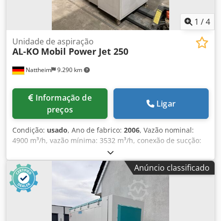
1
/
4
Unidade de aspiração
AL-KO
Mobil Power Jet 250
Nattheim
9.290 km
Informação de
Ligar
preços
Condição:
usado
, Ano de fabrico:
2006
, Vazão nominal:
4900 m³/h, vazão mínima: 3532 m³/h, conexão de sucção:
250 mm, pressão em V mín.: 2740 Pa, conexão de ar
comprimido: 8,5 bar, motor: 6,5 kW Local de
Anúncio classificado
armazenamento: Nattheim Dedpozl Tdwsfx Adyeck