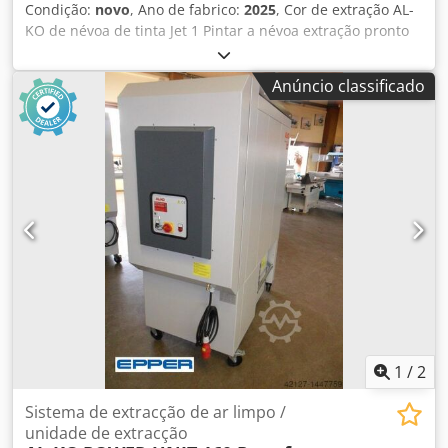
Condição:
novo
, Ano de fabrico:
2025
, Cor de extração AL-
KO de névoa de tinta Jet 1 Pintar a névoa extração pronto
para uso, 1 m2 superfície de filtro com pré-filtro fino e.
Diâmetro de Conexão 300 mm, motor 1.5 KW (adequado
Anúncio classificado
para a criação de ex Na zona 22 de acordo com ATEX),
switch 1 passo + cabo 5m com Plug e Corpo do regulador
de pressão. Design que economiza espaço compacto de
chapa de aço Chassis com rodas Escape indireta perto do
chão Totalmente montado Com a conexão por cabo e fase
mudar configuração Painéis laterais ajustáveis Névoa de
pulverização otimizada pela tampa da chapa frontal
patenteado de gravação Vida de serviço longa filtro
Ventiladores de alto desempenho com baixo nível de ruído
Parede de filtro com esteiras especiais Soquete de escape
com válvulas de borboleta integradas Potência do motor:
1,5 KW Velocidade: 1400 RPM Vazão nominal: 4600 m3/h
Pressão: 500 PA Dimensões: (W * H * D) 1025 * 1437 * 1214
W = 2000 mm com painéis laterais Superfície do filtro: 1
1
/
2
m2 Peso: 175 kg Dcsdpfx Adsbumr Sjysk
Sistema de extracção de ar limpo /
unidade de extracção