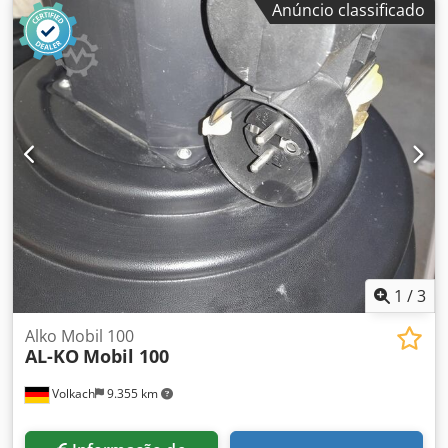
Anúncio classificado
Dcsdpfxju T Hrpo Adyok com sistema de placa frontal -
certificado para ATEX Zona 2 ----- Dados técnicos -----
Débito de ar: 4.600 m³/h, pressão utilizável: 500 Pa, Área
de filtragem com pré-filtro e filtro fino: 1 m², Ligação Ø: 300
mm, Motor 400 V: 1,5 kW, Velocidade do motor: 1.410 rpm,
Dimensões (CxLxA) aberto: 1.897 x 1.405 x 1.144 mm,
Dimensões (CxLxA) fechado: 1.012 x 1.405 x 912 mm, Peso:
175 kg + Cabo de 5 m com ficha e válvula de
estrangulamento
1
/
3
Alko Mobil 100
AL-KO
Mobil 100
Volkach
9.355 km