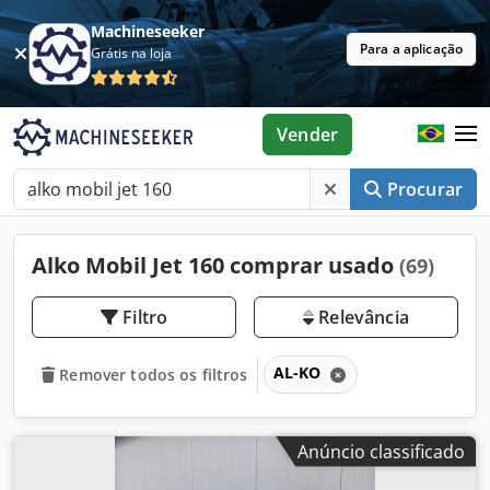
Machineseeker
Para a aplicação
Grátis na loja
Vender
Procurar
Alko Mobil Jet 160 comprar usado
(69)
Filtro
Relevância
AL-KO
Remover todos os filtros
Anúncio classificado