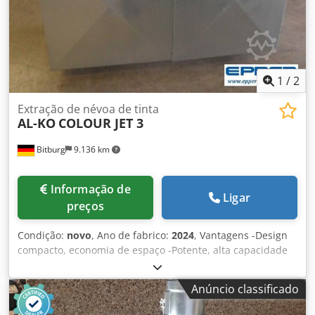
1
/
2
Extração de névoa de tinta
AL-KO
COLOUR JET 3
Bitburg
9.136 km
Informação de
Ligar
preços
Condição:
novo
, Ano de fabrico:
2024
, Vantagens -Design
compacto, economia de espaço -Potente, alta capacidade
de extração, baixos custos operacionais -Fácil de manter,
longa vida útil do filtro -Aplicável universalmente,
Anúncio classificado
acessórios variáveis -Alta flexibilidade -Design móvel -
Tecnologia de aspiração com sistema de placa frontal