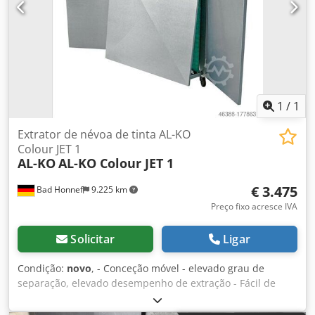
livremente, não embalado Entrega no estado real
conforme visto, sem garantia nem responsabilidade
1
/
1
Extrator de névoa de tinta AL-KO
Colour JET 1
AL-KO
AL-KO Colour JET 1
€ 3.475
Bad Honnef
9.225 km
Preço fixo acresce IVA
Solicitar
Ligar
Condição:
novo
, - Conceção móvel - elevado grau de
separação, elevado desempenho de extração - Fácil de
manusear - longa vida útil do filtro, portanto, pouco tempo
de paragem - mais flexível graças à tecnologia de extração