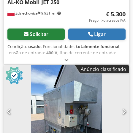
AL-KO
Mobil JET 250
€ 5.300
Zdziechowice
9.931 km
Preço fixo acresce IVA
Solicitar
Ligar
Condição:
usado
, Funcionalidade:
totalmente funcional
,
tensão de entrada:
400 V
, tipo de corrente de entrada:
trifásico
, capacidade de sucção:
4.900 m³/h
, diâmetro do
coletor de admissão:
250 mm
, Sistema de extração de pó,
Anúncio classificado
aspirador de aparas, filtro autolimpante pneumático de
vácuo Alko Mobil JET 250 O filtro é limpo pneumaticamente
através de impulsos de ar comprimido durante o
funcionamento, garantindo alta eficiência do
equipamento. O ventilador está localizado no lado limpo, o
que minimiza o risco de explosão. Ideal para máquinas de
lixar de banda larga e para todos os tipos de pó seco em
diferentes processos tecnológicos. Ventilador com potência
de 6,5 kW Vazão de 4900 m³/h Vácuo de 2740 Pa Diâmetro
da conexão de 250 mm Retorno de ar Dcodpfx Adjzlcxqsyjk