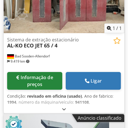
1
/
1
Sistema de extração estacionário
AL-KO
ECO JET 65 / 4
Bad Sooden-Allendorf
9.419 km
Informação de
Ligar
preços
Condição:
revisado em oficina (usado)
, Ano de fabrico:
1994
, número da máquina/veículo:
941108
,
Funcionalidade:
totalmente funcional
, altura total:
2.520
mm
, comprimento total:
2.580 mm
, largura total:
1.000
Anúncio classificado
mm
, Sistema de extração compacto com 3 sacos para
aparas – SEM ventilador Vazão de ar nominal: 5000 m³/h