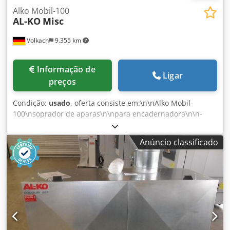
Alko Mobil-100
AL-KO
Misc
Volkach
9.355 km
Informação de
Ligar
preços
Condição:
usado
, oferta consiste em:\n\nAlko Mobil-
100\nsoprador de aparas\n\npara encadernadora\n\n-
diâmetro da sucção: 100mm\n- quantidade máxima de ar:
865 m³/h\n- diferencial de pressão: 1780 Pa\n\n- potência
Anúncio classificado
do motor: 0,75 kW\n- superfície do filtro: 1,08 m²\n-
capacidade de enchimento: 90 litros\n- categoria do filtro:
G\n- nível máximo de ruído: 81 dB(A)\n\nPodemos também
organizar os seguintes serviços:\n\nembalagem,
carregamento, transporte (por navio ou avião) incluindo
desembaraço aduaneiro. Dsdpfx Asw Ewzpjdyock