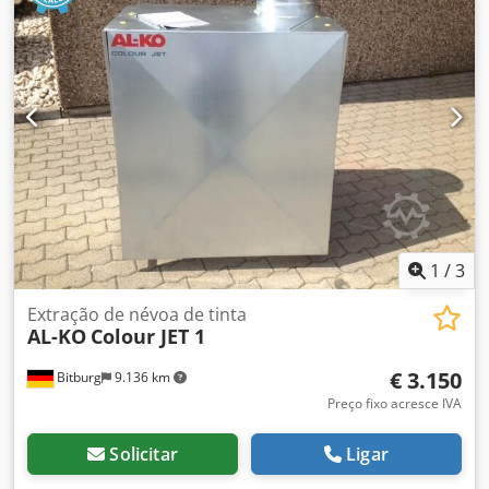
Dsdpobpg E Ejfx Adyock Dados técnicos: Potência nominal
do motor: 0,75 kW / 2,1 kW Velocidade do motor: 960 / 1430
min Volume de ar: 6 800 m³ / h Superfície filtrante: 2 m² ( 2
x 1 mtr.) Diâmetro de ligação 300 mm com válvula de
acelerador Dimensões (L / A / D) em mm: 2971 x 1405 x
1215 Peso: 248kg
1
/
3
Extração de névoa de tinta
AL-KO
Colour JET 1
€ 3.150
Bitburg
9.136 km
Preço fixo acresce IVA
Solicitar
Ligar