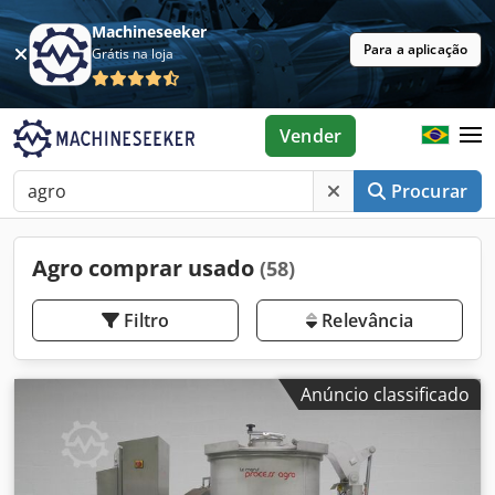
Machineseeker
Para a aplicação
Grátis na loja
Vender
Procurar
Agro comprar usado
(58)
Filtro
Relevância
Anúncio classificado