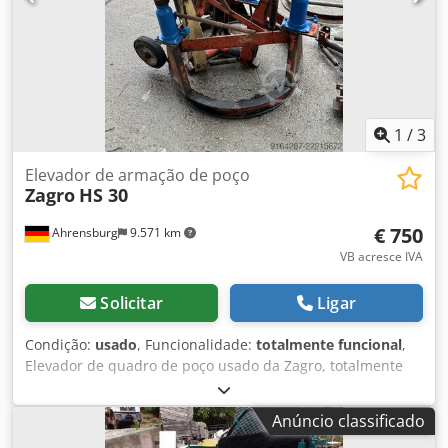
1
/
3
Elevador de armação de poço
Zagro
HS 30
€ 750
Ahrensburg
9.571 km
VB acresce IVA
Solicitar
Ligar
Condição:
usado
, Funcionalidade:
totalmente funcional
,
Elevador de quadro de poço usado da Zagro, totalmente
funcional Dkjdpfx Amjzg T U Esrjr
Anúncio classificado