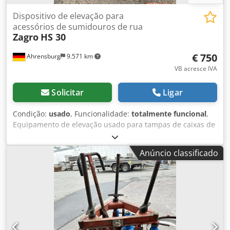
Dispositivo de elevação para
acessórios de sumidouros de rua
Zagro
HS 30
€ 750
Ahrensburg
9.571 km
VB acresce IVA
Solicitar
Ligar
Condição:
usado
, Funcionalidade:
totalmente funcional
,
Equipamento de elevação usado para tampas de caixas de
sarjeta, totalmente funcional Dkjdpfx Ajzg Ub Hsmror
Anúncio classificado