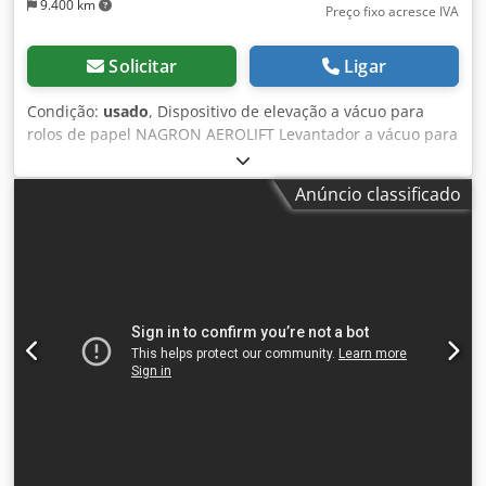
9.400 km
Preço fixo acresce IVA
Solicitar
Ligar
Condição:
usado
, Dispositivo de elevação a vácuo para
rolos de papel NAGRON AEROLIFT Levantador a vácuo para
a indústria do papel Woudenberg Holland tipo R96-20 N.º
9745 Ano de fabrico 1999 Capacidade de carga 2000 kg
Anúncio classificado
Mandril de centragem Ø 90 mm Diâmetro exterior da
superfície de aspiração 850 mm (mais vedação) Diâmetro
interior da superfície de aspiração 250 mm (menos
vedação) Largura da junta 50 mm Área de aspiração 0,5
m2 Dkedpjdzqc Iofx Amrjr Vácuo mín. -800 mbar
Capacidade de aspiração aprox. 100 m³/h por bomba de
vácuo Potência do motor 2x 2,2 kW Ligação à rede eléctrica
400 Volt, 50 Hz - 2 compressores de vácuo Rietschle, tipo
VCE 100 Dimensões Ø x H 1600 x 2250 mm Altura com
mandril de centragem 2500 mm Altura total na estrutura
de transporte 2950 mm Peso morto 2,5 toneladas