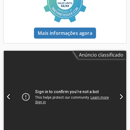
posicionamento dos eixos X, Y, Z e W. Completa com 4
grampos pneumáticos duplos, correção do diâmetro da
ferramenta por software. Movimentação dos eixos em
guias lineares. Batente de perfil à esquerda. Monitor
colorido de 10,4" (tela sensível ao toque com interface
Mais informações agora
gráfica simplificada baseada em Windows, Teamviewer
para manutenção remota, software específico HICAM 2 /
CAMPROX para carregamento de arquivos ISO e execução
de programas). Dkedpfxehywz Se Amrsr Possibilidade para
Anúncio classificado
usinagem de peças longas. Equipamento padrão: -
Eletrofuso 4 kW ISO30 - 4 grampos pneumáticos (ajuste
manual) - Grelhas de proteção de segurança - Trocador
automático de ferramentas (10 ferramentas) - 4x cones
ISO30 completos com ferramentas - 3 compartimentos
para coleta de cavacos - Bico de ar Dados técnicos: Curso
do eixo X: 3.000 mm / 4.000 mm Curso do eixo Y: 400 mm
Curso do eixo Z: 300 mm Avanço rápido (X,Y,Z): 50 m/min
Aceleração (X,Y,Z): 1,5 m/s² Eletrofuso: 4kw ISO30 / 6,6 kW
HSK63 (opcional) Refrigeração do fuso: arrefecimento a ar
Comprimento máx. da ferramenta: 130 mm Diâmetro máx.
da ferramenta: 140 mm (serra) Pressão de trabalho: 7 bar