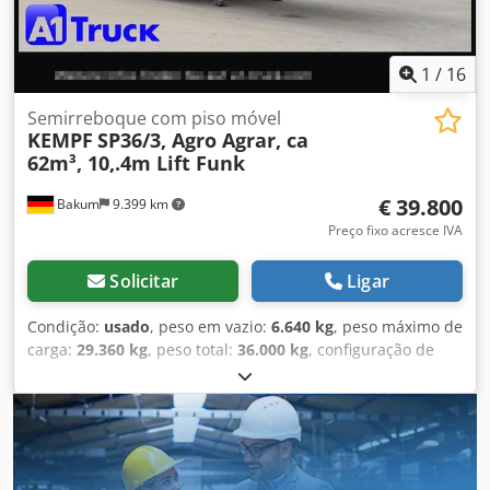
1
/
16
Semirreboque com piso móvel
KEMPF
SP36/3, Agro Agrar, ca
62m³, 10,.4m Lift Funk
€ 39.800
Bakum
9.399 km
Preço fixo acresce IVA
Solicitar
Ligar
Condição:
usado
, peso em vazio:
6.640 kg
, peso máximo de
carga:
29.360 kg
, peso total:
36.000 kg
, configuração de
eixo:
3 eixos
, primeira matrícula:
11/2022
, comprimento do
espaço de carga:
10.350 mm
, largura do espaço de carga:
2.460 mm
, altura do espaço de carga:
2.400 mm
, volume
do espaço de carga:
61 m³
, comprimento total:
10.350 mm
,
suspensão:
ar
, tamanho do pneu:
385/65 22,5
, estado dos
pneus:
60 percentagem
, cor:
amarelo
, Ano de fabrico: