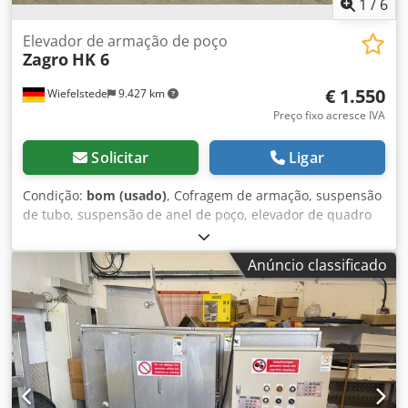
1
/
6
Elevador de armação de poço
Zagro
HK 6
€ 1.550
Wiefelstede
9.427 km
Preço fixo acresce IVA
Solicitar
Ligar
Condição:
bom (usado)
, Cofragem de armação, suspensão
de tubo, suspensão de anel de poço, elevador de quadro
de poço, elevador de anel de poço, elevador de anel de
canalização Dsdpfx Amshp A I Sorokr -Fabricante: Zagro,
Anúncio classificado
elevador hidráulico de quadro de poço Tipo HK 6 -Elevação
de poços circulares: diâmetro interno de aprox. 60 cm,
diâmetro externo aprox. 78 cm -4 cilindros de elevação -
Rodas de transporte -Dimensões: 1400/1120/H1020 mm -
Peso: 169 kg