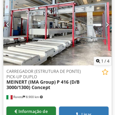
de rolos externos para descarga da pilha de placas do
descarregador Transportador de rolos motorizado externo
nº 1 em empilhamento Painel de controle elétrico
separado Portões de segurança perimetrais Desempenho
(ciclos / minuto) 16 (aprox.) Espessura mín./máx. do painel
(mm) 10 / 50 (aprox.) Mín. dimensões da placa mm. 250 x
320 (aprox.) Máx. dimensões da placa mm 1300 x 3000
(aprox.) Carga total conectada Kw 80
1
/
4
CARREGADOR (ESTRUTURA DE PONTE)
PICK-UP DUPLO
MEINERT (IMA Group)
P 416 (D/B
3000/1300) Concept
Roreto
8.900 km
Informação de
Ligar