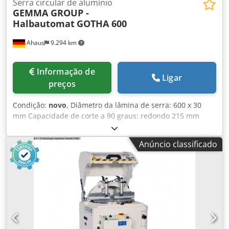
Serra circular de alumínio
GEMMA GROUP -
Halbautomat
GOTHA 600
Ahaus
9.294 km
Informação de
Ligar
preços
Condição:
novo
, Diâmetro da lâmina de serra: 600 x 30
mm Capacidade de corte a 90 graus: redondo 215 mm
Capacidade de corte a 90 graus: quadrado 195 x 195 mm
Capacidade de corte a 90 graus: plano 140 x 395 mm
Anúncio classificado
Capacidade de corte a 45 graus: redondo 170 mm
Capacidade de corte a 45 graus: quadrado 170 x 170 mm
Capacidade de corte a 45 graus: plano 100 x 175 mm
Velocidade de rotação: 2.800 rpm Potência total instalada:
3,0 kW Peso da máquina aprox. 310 kg Dimensões C-L-A:
1077 x 1214 x 1558 mm Equipamento: - Serra circular de
alto rendimento semi-automática (SUBMESA) * Para cortes
de 0° a 180° à direita e à esquerda Dsdpfx Amoxaccferekr