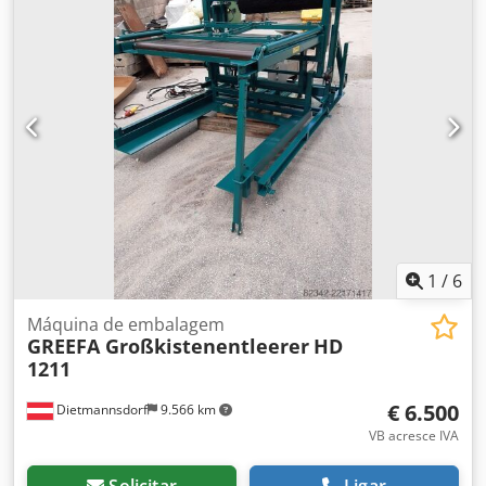
1
/
6
Máquina de embalagem
GREEFA Großkistenentleerer
HD
1211
€ 6.500
Dietmannsdorf
9.566 km
VB acresce IVA
Solicitar
Ligar