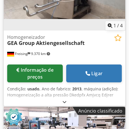
Dkjdpsxbn Ucjfx Amrsr
1
/
4
Homogeneizador
GEA Group Aktiengesellschaft
Freising
9.370 km
Informação de
Ligar
preços
Condição:
usado
, Ano de fabrico:
2013
, máquina (adição):
Homogeneização a alta pressão Dkedpfx Amjvcq Edjrer
Gama de capacidades: 600 l/h Pressão: 250 bar Tamanho
das partículas de polpa: partículas de polpa de 1 μm
Anúncio classificado
Comprimento: aprox. 2,2 m Largura: aprox. 2,5 m Altura:
aprox. 1,9 m Operação / controlo: Integrado no controlo de
processo ProLeit através de troca de sinais, o motor foi