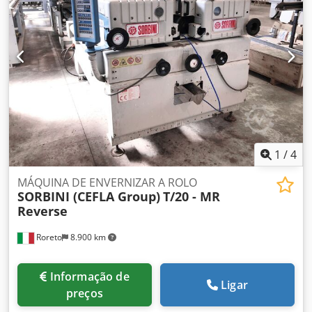
controlado através de FI externo. Equipamento: com
capacidade CIP, com capacidade SIP
1
/
4
MÁQUINA DE ENVERNIZAR A ROLO
SORBINI (CEFLA Group)
T/20 - MR
Reverse
Roreto
8.900 km
Informação de
Ligar
preços