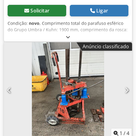
Solicitar
Ligar
Condição:
novo
, Comprimento total do parafuso esférico
do Grupo Umbra / Kuhn: 1900 mm, comprimento da rosca:
1460 mm, Ø rosca: 80, passo: 10 mm, porca: 105 mm, Ø
flange: 145 mm, círculo de furos: 125 mm, parágrafo 1:
Anúncio classificado
comprimento: 195 mm, Ø 60/50 mm, rosca: M60 x 2 mm,
parágrafo 2: Comprimento: 165 mm, Ø 60/56 mm, rosca:
M50 x 1,5 mm, sem uso, 100% funcional, volume de
entrega conforme fotosATENÇÃO: Consulte valores de
embalagem e envio separadamente! ATENÇÃO: Consulte
valores de embalagem e transporte separadamente!
Djdpfx Amexaidcjrskr
1
/
4