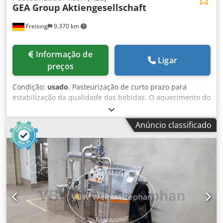
GEA Group Aktiengesellschaft
Freising
9.370 km
Informação de
Ligar
preços
Condição:
usado
, Pasteurização de curto prazo para
estabilização da qualidade das bebidas. O aquecimento do
produto ocorre por meio de um trocador de calor de
placas, mantendo o produto por um período definido na
Anúncio classificado
temperatura de pasteurização, seguido de resfriamento. O
sistema consiste em um trocador de calor tubular com
tanque de armazenamento de água quente para o
fornecimento de água quente e um trocador de calor de
placas para pasteurização de curto prazo do produto.
Máquina (ano de fabricação): 1987-1999 Capacidade: 350
hl/h Operação / Controle: sem quadro de comando.
Controle adicional sob demanda. Equipamentos: 2x
trocadores de calor de placas, 1x trocador de calor tubular,
1x bomba de água quente, 2x bombas de cerveja.