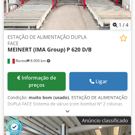
1
/
4
ESTAÇÃO DE ALIMENTAÇÃO DUPLA
FACE
MEINERT (IMA Group)
P 620 D/B
Roreto
8.900 km
Informação de
Ligar
preços
Condição:
muito bom (usado)
, ESTAÇÃO DE ALIMENTAÇÃO
DUPLA FACE Sistema de vácuo (com bomba) Nº 2 colunas
de suporte verticais da viga de suporte superior Viga de
suporte superior horizontal nº 1 (onde o carro desliza)
Anúncio classificado
Carruagem motorizada nº 1 com braços metálicos
horizontais Dksdpfx Amowbp Nworor Nº 2 transportadores