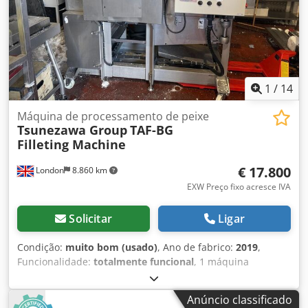
1
/
14
Máquina de processamento de peixe
Tsunezawa Group
TAF-BG
Filleting Machine
€ 17.800
London
8.860 km
EXW Preço fixo acresce IVA
Solicitar
Ligar
Condição:
muito bom (usado)
, Ano de fabrico:
2019
,
Funcionalidade:
totalmente funcional
, 1 máquina
automática de filetagem da Tsunezawa Group, que pode
ser operada por 1 pessoa. Trata-se de uma máquina de
Anúncio classificado
filetagem especializada e de alta eficiência, concebida para