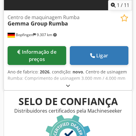
1
/
11
Centro de maquinagem Rumba
Gemma Group
Rumba
Bopfingen
9.307 km
Informação de
Ligar
preços
Ano de fabrico:
2026
, condição:
novo
, Centro de usinagem
Rumba: Comprimento de usinagem 3.000 mm / 4.000 mm
Centro de usinagem CNC com fuso vertical, adequado para
o processamento de perfis extrudados de alumínio, metais
leves, PVC e aço em 3 lados. Mesa de trabalho inclinável
SELO DE CONFIANÇA
controlada: -90°/0°/+90° com ângulos intermediários. A
máquina está equipada com um eletrofuso de 4kW, 18.000
Distribuidores certificados pela Machineseeker
rpm, controlado por inversor e troca rápida de
ferramentas (trocador automático de ferramentas) com
cone ISO30. Interpolação dos eixos X, Y, Z e W, controlados
por comando numérico. Motores brushless para