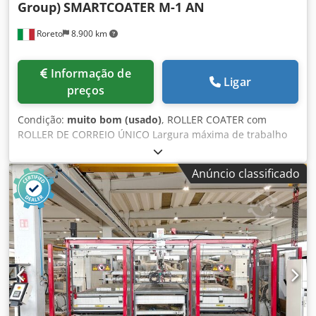
Group)
SMARTCOATER M-1 AN
Roreto
8.900 km
Informação de
Ligar
preços
Condição:
muito bom (usado)
, ROLLER COATER com
ROLLER DE CORREIO ÚNICO Largura máxima de trabalho
mm 1300 Comprimento da máquina mm 900 (ca.)
Dedpfxjgz Swwe Amrjkr Espessura dos painéis (altura de
Anúncio classificado
trabalho): mm 3 - 80 Velocidade de alimentação ajustável:
m/min 4 -20 painel de controle PLC Separar (do corpo da
máquina) armário eléctrico e de comando Potência total
instalada KW 8 Equipado com: 1°) Unidade de doseamento
(Cromado Diam. de rolo de Doutor mm 173, KW 0,75 ca.)
2°) Unidade de revestimento (Cilindro estendedor de
borracha diam. mm 250 (ca.) KW 0,75, com um cilindro
inferior de borracha, contracolocado ao superior (diam.
mm 182 ca., (ca.) KW 0,75)