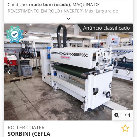
Condição:
muito bom (usado)
, MÁQUINA DE
REVESTIMENTO EM ROLO (INVERTER) Máx. Largura de
trabalho mm 1300 Comprimento total da máquina aprox.
mm 1600 Armário de controlo embutido com painel de
Anúncio classificado
controlo Alcatifa para alimentação de peças (com servo-
controlador valor estimado kW 0,75) Velocidade de
passagem de 6 m/min a 24 m/min Carga total conectada
aprox. kW 4.1 Com 2 unidades de trabalho: * 1ª unidade
(com 2 cilindros) Rolo dosador em aço cromado, diâmetro
174 mm + rolo de aplicação revestido a borracha, diâmetro
248 mm, com 2 controladores de velocidade (potência kW
0,37 + kW 0,75), com contra-rolo revestido a borracha no
fundo * 2ª unidade com 2 cilindros) Rolo dosador em aço
cromado, diâmetro 174 mm + rolo de aplicação revestido a
borracha, diâmetro 248 mm, com 2 reguladores de
velocidade (potência kW 0,37 + kW 0,75), com contra-rolo
revestido a borracha no fundo Dkodpfx Amsidqwpjrer
1
/
4
ROLLER COATER
SORBINI (CEFLA