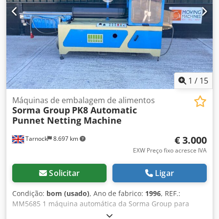
1
/
15
Máquinas de embalagem de alimentos
Sorma Group
PK8 Automatic
Punnet Netting Machine
€ 3.000
Tarnock
8.697 km
EXW Preço fixo acresce IVA
Solicitar
Ligar
Condição:
bom (usado)
, Ano de fabrico:
1996
, REF.:
MM5685 1 máquina automática da Sorma Group para
aplicação de rede em bandejas. Dkodpfet Evzrex Amrjr