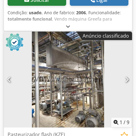
Condição:
usado
, Ano de fabrico:
2006
, Funcionalidade:
totalmente funcional
, Vendo máquina Greefa para
esvaziamento de caixas grandes, modelo HD 1211, em
excelente estado. Fotos disponíveis através de aplicação.
Anúncio classificado
Solicite informações. Também tenho uma máquina de
seleção AWETA para maçãs, batatas, etc. Ajuste de
tamanho, funcionamento mecânico. Dksdpfx Aszfx E
Hjmrsr 1 unidade de máquina para enfardamento de
paletes com filme e rede. Preço sob consulta.
1
/
9
Pasteurizador flash (KZE)