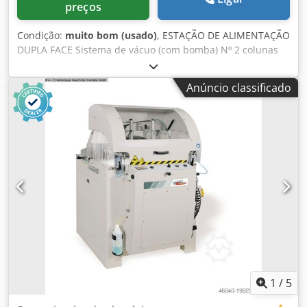
preços
Condição:
muito bom (usado)
, ESTAÇÃO DE ALIMENTAÇÃO
DUPLA FACE Sistema de vácuo (com bomba) Nº 2 colunas
verticais de suporte da viga superior Nº 1 viga superior
horizontal (sobre a qual desliza o carro) Nº 1 carro
Anúncio classificado
motorizado com braços metálicos horizontais
Transportador de rolos externo (no solo) para entrada do
pacote de placas na estação de alimentação Transportador
de rolos externo motorizado (recepção de placas da
estação de alimentação) Painel elétrico separado Cerca de
segurança perimetral com tapetes de segurança Dsdpfjfi
Tg Hex Amrskr Capacidade de operação (ciclos / min)
aprox. 16 Espessura das placas (min/máx) mm 10 / 50
(aprox.) Dimensões mínimas das placas mm 250 x 320
(aprox.) Dimensões máximas das placas mm 1300 x 3000
(aprox.) Potência total instalada Kw 30
1
/
5