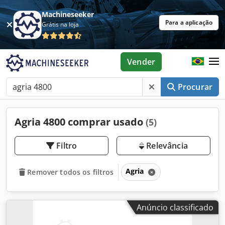
Machineseeker
Para a aplicação
Grátis na loja
Vender
Procurar
Agria 4800 comprar usado
(5)
Filtro
Relevância
Agria
Remover todos os filtros
Anúncio classificado