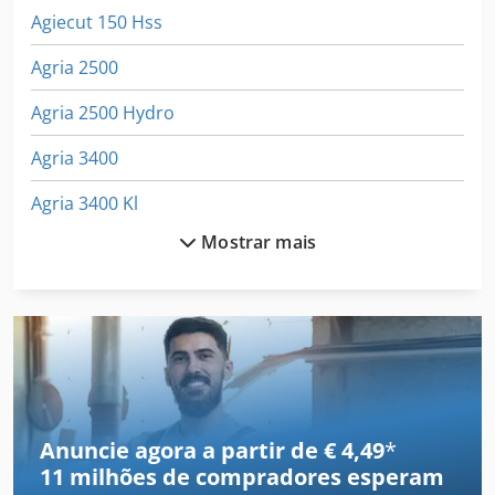
Agiecut 150 Hss
Agria 2500
Agria 2500 Hydro
Agria 3400
Agria 3400 Kl
Mostrar mais
Agria 5900 Cyclone 22
Agria 5900 Taifun 18
Agria 5900 Taifun 22
Agria 900 S
Agria 9600
Anuncie agora a partir de € 4,49
*
11 milhões de compradores
esperam
Agricultura