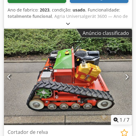
Ano de fabrico:
2023
, condição:
usado
, Funcionalidade:
totalmente funcional
, Agria Universalgerät 3600 — Ano de
fabrico 2023 Usado, proveniente da frota de aluguer
profissional da Kurt König Baumaschinen GmbH, Einbeck.
Anúncio classificado
Dsdpfx Agjy A E H Uo Rswa Condição e observações: -
Estado: Usado proveniente de aluguer, manutenção
regular - Funcionamento: Totalmente operacional - As
imagens do produto são imagens de exemplo e mostram o
equipamento novo — o estado real pode variar conforme o
tempo de uso - Inspeção possível em 37574 Einbeck
mediante agendamento Preço: 4.900 EUR acrescidos de IVA
| EXW Einbeck | Entrega sob consulta
1
/
7
Cortador de relva