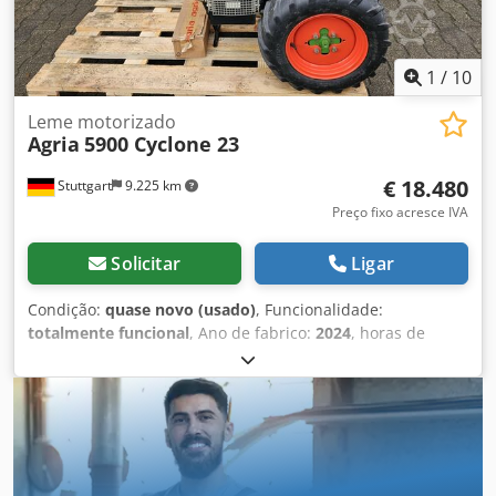
via transportadora! - Financiamento / leasing pode ser
solicitado individualmente!
1
/
10
Leme motorizado
Agria
5900 Cyclone 23
€ 18.480
Stuttgart
9.225 km
Preço fixo acresce IVA
Solicitar
Ligar
Condição:
quase novo (usado)
, Funcionalidade:
totalmente funcional
, Ano de fabrico:
2024
, horas de
funcionamento:
75 h
, potência:
16,92 kW (23,00 cv)
, tipo
de combustível:
gasolina
, tipo de engrenagem:
hidrostático
, Agria 5900 Taifun Profi - Transportadora de
equipamentos hidrelétricos Detalhes técnicos: Motor a
gasolina Kawasaki de 2 cilindros e quatro tempos, 23 cv,
com partida elétrica Transmissão: transmissão hidrostática
continuamente variável com embreagem seca de disco