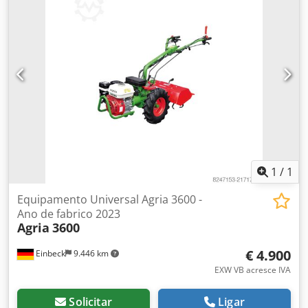
1
/
1
Equipamento Universal Agria 3600 -
Ano de fabrico 2023
Agria
3600
€ 4.900
Einbeck
9.446 km
EXW VB acresce IVA
Solicitar
Ligar