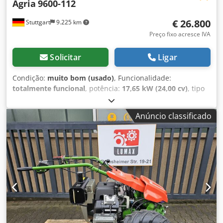
Agria
9600-112
€ 26.800
Stuttgart
9.225 km
Preço fixo acresce IVA
Solicitar
Ligar
Condição:
muito bom (usado)
, Funcionalidade:
totalmente funcional
, potência:
17,65 kW (24,00 cv)
, tipo
de combustível:
gasolina
, combustível:
super 95
, tipo de
engrenagem:
outro
, Ano de fabrico:
2023
, AGRIA 9600 -
Anúncio classificado
112 !!! 2ª Geração – novo modelo !!! Corta-relva com
lagartas controlada remotamente com plataforma mulch
de 112 cm Esta máquina AGRIA 9600-112 é do ano de 2023,
tem apenas 304 horas de funcionamento segundo o
contador e encontra-se em muito bom estado geral,
apresentando apenas sinais normais de uso e desgaste.
Serviço de manutenção realizado recentemente. O preço
de tabela atual é 44.900,-€. O preço líquido é 26.806,-€ //
Preço bruto 31.900,-€ Dsdpfjxa Ar Tjx Ag Rowa - Inspeção /
test drive possíveis! - Envio em toda a Alemanha por 400,-€