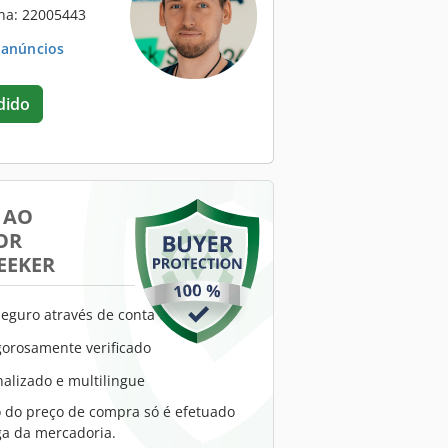
na: 22005443
. anúncios
dido
 AO
OR
EEKER
eguro através de conta escrow
gorosamente verificado
alizado e multilingue
do preço de compra só é efetuado
ga da mercadoria.