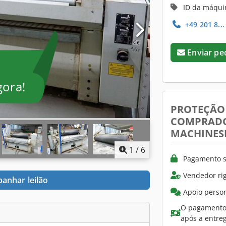
ID da máqui
+49 201 8..
Enviar pe
gora!
PROTEÇÃO
COMPRAD
MACHINES
1
/
6
Pagamento s
Vendedor ri
anhar leilão
Apoio person
O pagamento 
após a entre