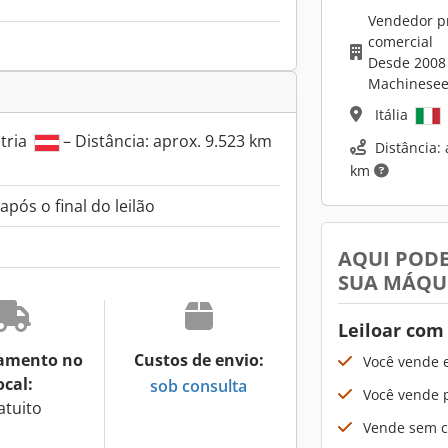
Vendedor pr
comercial
Desde 2008
Machinesee
Itália
tria
– Distância: aprox. 9.523 km
Distância: 
km
pós o final do leilão
AQUI PODE
SUA MÁQU
Leiloar com
amento no
Custos de envio:
Você vende 
ocal:
sob consulta
Você vende p
atuito
Vende sem cu