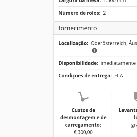
Largura da mesa:
1.300 mm
Número de rolos:
2
fornecimento
Localização:
Oberösterreich, Áus
Disponibilidade:
imediatamente a
Condições de entrega:
FCA
Custos de
Levant
desmontagem e de
l
carregamento:
gr
€ 300,00