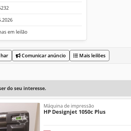
5232
5.2026
nas em leilão
lhar
Comunicar anúncio
Mais leilões
r do seu interesse.
Máquina de impressão
HP
Designjet 1050c Plus