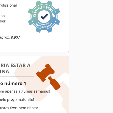
ofissional
 na
ker
aprox. 8.907
RIA ESTAR A
INA
 o número 1
em apenas algumas semanas!
elo preço mais alto!
stos fixos nem riscos!