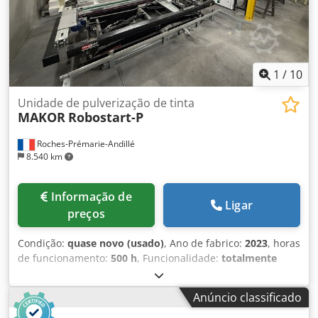
1
/
10
Unidade de pulverização de tinta
MAKOR
Robostart-P
Roches-Prémarie-Andillé
8.540 km
Informação de
Ligar
preços
Condição:
quase novo (usado)
, Ano de fabrico:
2023
, horas
de funcionamento:
500 h
, Funcionalidade:
totalmente
funcional
, Linha automática de pintura de portas
composta por: Codpfx Asyrr Dkombsrf Desempilhador
Anúncio classificado
automático de portas, porta por porta Robô de pintura
automática por pulverização Empilhador de portas em