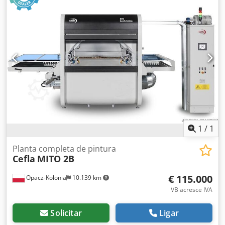
carrinhos Dimensões das portas: comprimentos de 2000 a
2600 mm, larguras de 730 a 1030 mm
1
/
1
Planta completa de pintura
Cefla
MITO 2B
€ 115.000
Opacz-Kolonia
10.139 km
VB acresce IVA
Solicitar
Ligar