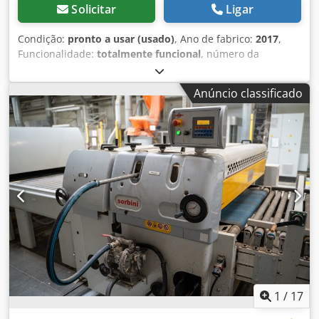
Solicitar
Ligar
Condição:
pronto a usar (usado)
, Ano de fabrico:
2017
,
Funcionalidade:
totalmente funcional
, número da
máquina/veículo:
157
, largura de trabalho:
400 mm
, peso
total:
2.200 kg
, largura total:
400 mm
, Vende-se linha
Anúncio classificado
completa, usada, para aplicação e cura de óleo/cera de
óleo em pavimentos de madeira (Soest + Prochera). Vende-
se um conjunto de quatro máquinas que formam uma
linha para aplicação de cera de óleo em ripas de
pavimento, utilizada numa fábrica de produção de
pavimentos laminados de duas camadas em Krotoszyn. A
linha não é utilizada há cerca de 3 meses, tendo sido
regularmente mantida e reparada durante esse período. O
conjunto inclui: 1. SOEST RC-L-400 (Holanda): unidade de
aplicação com rolo, número de série 157, ano de fabrico
05/2017, peso total 580 kg, marcação CE. 2. SOEST VP-400-
2P-B (Holanda): unidade de distribuição e escovagem
(distribuição de óleo, tinta ou outros revestimentos através
de almofadas e escovas), número de série 264, ano de
1
/
17
fabrico 05/2017, peso total 480 kg. 3. SOEST UV-3-400