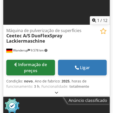
1
/
12
Máquina de pulverização de superfícies
Ceetec A/S
DuoFlexSpray
Lackiermaschine
Wanderup
9.578 km
Informação de
Ligar
preços
Condição:
novo
, Ano de fabrico:
2025
, horas de
funcionamento:
3 h
, Funcionalidade:
totalmente
funcional
, avanço do eixo X:
7 m/min
, peso da peça de
trabalho (máx.):
1.000 kg
, largura de trabalho:
2.500 mm
,
Anúncio classificado
vazão volumétrica:
8.000 m³/h
, ano da última revisão geral:
2025
, peso total:
3.200 kg
, tipo de corrente de entrada:
trifásico
, altura de passagem:
210 mm
, altura total:
2.350