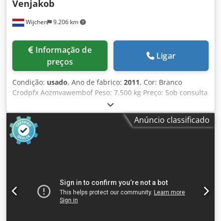
Venjakob
Wijchen
9.206 km
Informação de
Ligar
preços
Condição:
usado
, Ano de fabrico:
2011
, Cor: Branco
Crodpfx Aozmvawembof Peso: 7.500 kg Preço: Sob consulta
- Ano de fabricação: 2011 - Documentação disponível: Sim -
Certificado CE: Não - Largura máxima de trabalho [mm]:
Anúncio classificado
1300 - Número de cabines de pintura [unidades]: 1 - Tipo
de bomba: Wagner - Opcionais: Pistola de pintura -
Número de pistolas de pintura [unidades]: 4 - Peso para
transporte [kg]: 7500 kg - Embalagens para transporte
[unidades]: 7 Informações financeiras IVA: O preço
indicado não inclui o IVA IVA/Regime de diferenciação: IVA
dedutível para empresas Entrega e aceitação de
equipamentos usados possíveis a qualquer momento para
todos os produtos da área industrial Yorick Diebels