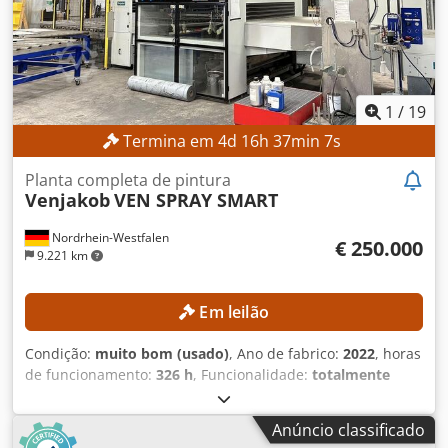
1
/
19
Termina em
4
d
16
h
37
min
5
s
Planta completa de pintura
Venjakob
VEN SPRAY SMART
Nordrhein-Westfalen
€ 250.000
9.221 km
Em leilão
Condição:
muito bom (usado)
, Ano de fabrico:
2022
, horas
de funcionamento:
326 h
, Funcionalidade:
totalmente
funcional
, número da máquina/veículo:
A20221005
,
comprimento de avanço eixo X:
5.500 mm
, comprimento
Anúncio classificado
de avanço eixo Y:
1.300 mm
, comprimento de avanço eixo