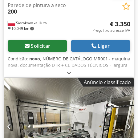
Parede de pintura a seco
200
€ 3.350
Sierakowska Huta
10.049 km
Preço fixo acresce IVA
Solicitar
Ligar
Condição:
novo
, NÚMERO DE CATÁLOGO MR001 - máquina
nova, documentação DTR + CE DADOS TÉCNICOS - largura
útil: 2000 mm - largura frontal: 2500 mm - profundidade:
850 mm - altura: 1700/1950 mm - capacidade máxima:
Anúncio classificado
7000 m³/h - potência do ventilador: 1,5 kW - rotações: 2850
rpm - parâmetros elétricos: 400V-50Hz Csdpsx Uz Rmefx
Amberf - diâmetro do tubo de saída - quadrado: 540x540
mm - pré-filtro de cartão - filtros "Paint-stop" - nível de
ruído: cerca de 78 dB - dimensões CxLxA: 2500x850x2200
mm - peso: cerca de 250 kg Preço líquido: 14.100 PLN Preço
líquido: 3.350 EUR conforme taxa de câmbio 4,20 EUR (Os
preços podem variar em caso de grandes oscilações
cambiais)