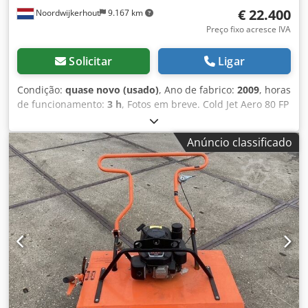
€ 22.400
Noordwijkerhout
9.167 km
Preço fixo acresce IVA
Solicitar
Ligar
Condição:
quase novo (usado)
, Ano de fabrico:
2009
, horas
de funcionamento:
3 h
, Fotos em breve. Cold Jet Aero 80 FP
/ A máquina está como nova!!!! Novo preço: 35.000 €. Sem
bicos. A máquina é adequada para limpeza industrial.
Anúncio classificado
Ideal para projetos de pequena e grande dimensão. A
vantagem desta máquina é que não possui eletrónica de
última geração. É uma das máquinas mais eficientes do
mercado. Esta máquina está em excelente estado. Cold Jet
Aero 80 FP – Máquina de jateamento com gelo seco.
Completa com o seguinte equipamento: COLD JET Aero 80
FP (3 HORAS DE USO) 1 x Mangueira de jateamento de 20
pés 1 x Aplicador Coldjet 2 x Bicos NOVOS Uma das
melhores máquinas do mundo. Sem componentes
eletrónicos. É por isso que é fiável. E não é dispendiosa de
manter. Cjdpeznnyxjfx Al Sjrf Para informações ou para
agendar uma visita, entre em contacto connosco: DrDryice.