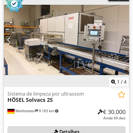
(nylon) Csdpfszrfykjx Al Sjrf -2 escovas redondas: (nylon)
para as laterais -1 escova para couro: (crina de cavalo) -
Dimensões: 560/460/A1090 mm -Peso: 59 kg
1
/
4
Sistema de limpeza por ultrassom
HÖSEL
Solvacs 2S
€ 30.000
Mahlstetten
9.165 km
Ainda 69 dias
Detalhes