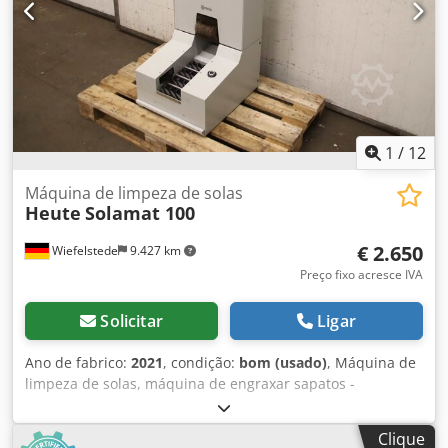
1
/
12
Máquina de limpeza de solas
Heute
Solamat 100
€ 2.650
Wiefelstede
9.427 km
Preço fixo acresce IVA
Solicitar
Ligar
Ano de fabrico:
2021
, condição:
bom (usado)
, Máquina de
limpeza de solas, máquina de engraxar sapatos -
Fabricante: Heute, máquina de limpeza de solas, máquina
de engraxar sapatos -Tipo: Solamat 100 -Alimentação
Clique
elétrica: 230 Volts -4 escovas cilíndricas: para as solas