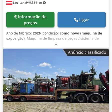
Linz-Land
9.534 km
sistema (largura x profundidade x altura): 1.050 x 1.112 x
1.850 (altura) mm (com a tampa aberta) Crsdpfx Alopm Ed
Es Sef
Informação de
Ligar
preços
Ano de fabrico:
2026
, condição:
como novo (máquina de
exposição)
, Máquina de limpeza de peças / sistema de
limpeza por pulverização tipo TR450 A máquina de
limpeza rotativa por pulverização do tipo TR450 é uma
Anúncio classificado
máquina automática de limpeza e desengorduramento
com uma tampa que pode ser facilmente aberta para
cima. O sistema foi concebido para a limpeza de peças
individuais e/ou produtos a granel em cestos com as
dimensões CxLxA 520x320x200h mm. O cesto deve ser
fechado com uma tampa para o processo de limpeza. O
resultado da limpeza depende do facto de as peças no
cesto poderem circular facilmente no caso de produtos a
granel. Para tal, é necessário ter em atenção o nível de
enchimento do cesto. O sistema também está equipado
com um tabuleiro de inundação por baixo do cesto, que
permite que as peças sejam recolhidas numa inundação,