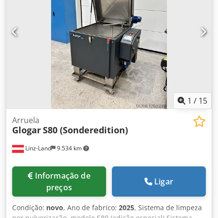
1
/
15
Arruela
Glogar
S80 (Sonderedition)
Linz-Land
9.534 km
Informação de
Ligar
preços
Condição:
novo
, Ano de fabrico:
2025
, Sistema de limpeza
por pulverização, modelo S80 (edição especial) Sistema