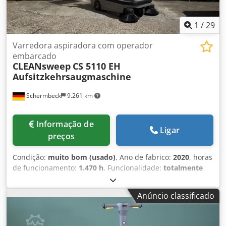
1
/
29
Varredora aspiradora com operador
embarcado
CLEANsweep
CS 5110 EH
Aufsitzkehrsaugmaschine
Schermbeck
9.261 km
Informação de
Ligar
preços
Condição:
muito bom (usado)
, Ano de fabrico:
2020
, horas
de funcionamento:
1.470 h
, Funcionalidade:
totalmente
funcional
, tipo de combustível:
elétrico
, cor:
cinzento
,
CLEANsweep CS 5110 EH / Stolzenberg Twin Top TT 1100 /
Anúncio classificado
E – Máquina de limpeza a bordo CLEANsweep CS 5110 EH /
Stolzenberg Twin Top TT 1100 / E – Ano de fabricação 2020
| Aprox. 1470 horas de operação | Baterias de gel |