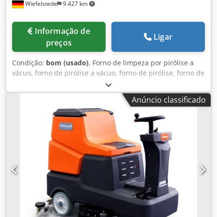
de jateamento com gelo seco nos Países Baixos, máquina
Wiefelstede
9.427 km
de gelo seco em Noordwijkerhout, equipamento de
limpeza industrial na Europa, exportação de máquinas de
Informação de
gelo seco, DrDryice.
Ligar
preços
Condição:
bom (usado)
, Forno de limpeza por pirólise a
vácuo, forno de pirólise a vácuo, forno de pirólise, forno de
limpeza, forno a vácuo. -Forno de limpeza por pirólise a
vácuo: forno de pirólise a vácuo -Tipo: infelizmente, sem
Anúncio classificado
identificação do tipo -Abertura de entrada: Ø 600 mm -
Compartimento interno: Ø 600 x 2480 mm -Bomba de
vácuo: 2,35 kW, 1,33 m³/min -Componentes individuais: ver
fotografias -Dimensões: 5200/1635/A1760 mm -Dimensões
para transporte: 3200/1635/A1760 mm / 2000/650/A610
mm -Peso: 1210 kg Credpfxszpii Dj Al Sjf