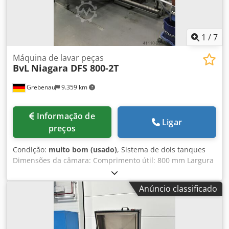
1
/
7
Máquina de lavar peças
BvL
Niagara DFS 800-2T
Grebenau
9.359 km
Informação de
Ligar
preços
Condição:
muito bom (usado)
, Sistema de dois tanques
Dimensões da câmara: Comprimento útil: 800 mm Largura
útil: 600 mm Altura útil: 400 mm Capacidade de carga: 150
kg Capacidade dos tanques: Credozndnljpfx Al Sef a)
Anúncio classificado
Tanque de lavagem: 1.000 litros b) Tanque de enxágue:
1.100 litros