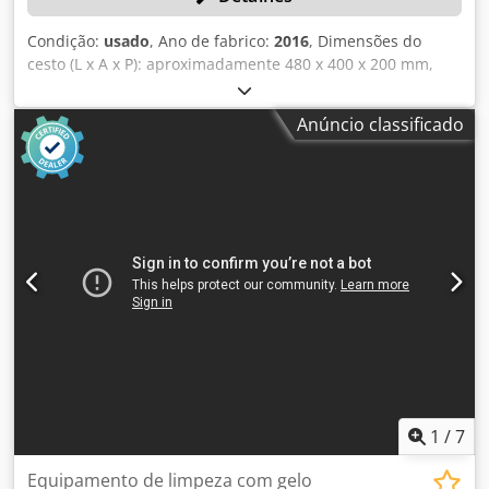
Condição:
usado
, Ano de fabrico:
2016
, Dimensões do
cesto (L x A x P): aproximadamente 480 x 400 x 200 mm,
peso: 3.900 kg, potência: 55 kW, 1 transportador de roletes
elétrico, aproximadamente 9 metros de comprimento, com
Anúncio classificado
controlo SIEMENS Simatic HMI. Csdpfx Alozqy Sfj Ssrf
1
/
7
Equipamento de limpeza com gelo