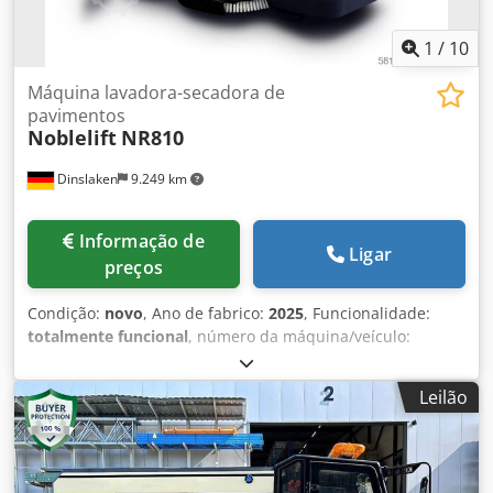
1
/
10
Máquina lavadora-secadora de
pavimentos
Noblelift
NR810
Dinslaken
9.249 km
Informação de
Ligar
preços
Condição:
novo
, Ano de fabrico:
2025
, Funcionalidade:
totalmente funcional
, número da máquina/veículo:
NR810NEU
, comprimento total:
1.415 mm
, largura de
varredura:
810 mm
, peso em vazio:
465 kg
, tipo de
Leilão
combustível:
elétrico
, altura de construção:
1.120 mm
, tipo
de transmissão:
Elektro
, largura de construção:
890 mm
,
Lavadora automática de pavimentos Número de chassis:
NR810NEU Estado: Novo equipamento Estado técnico: