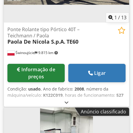
Equipamentos: Placa de identificação: Sim
1
/
13
Ponte Rolante tipo Pórtico 40T –
Teichmann / Paola
Paola De Nicola S.p.A.
TE60
Świnoujście
9.815 km
Informação de
Ligar
preços
Condição:
usado
, Ano de fabrico:
2008
, número da
máquina/veículo:
K122C019
, horas de funcionamento:
527
h
, Pórtico rolante 40T – Teichmann / Paola De Nicola À
venda pórtico rolante com capacidade de elevação de 40
Anúncio classificado
toneladas, após modernização completa realizada em 2025
pela Teichmann GmbH. A máquina está totalmente
operacional, com todas as licenças atuais e documentação
técnica completa. Dados principais: • Fabricante: Paola De