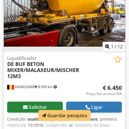
1
/
12
Liquidificador
DE BUF
BETON
MIXER/MALAXEUR/MISCHER
12M3
€ 6.450
HANDZAME
8.999 km
Preço fixo acresce IVA
Solicitar
Ligar
Guardar pesquisa
Condição:
usado
, configuração de eixo:
2 eixos
, primeira
matrícula:
12/2016
, suspensão:
ar
, tamanho do pneu: