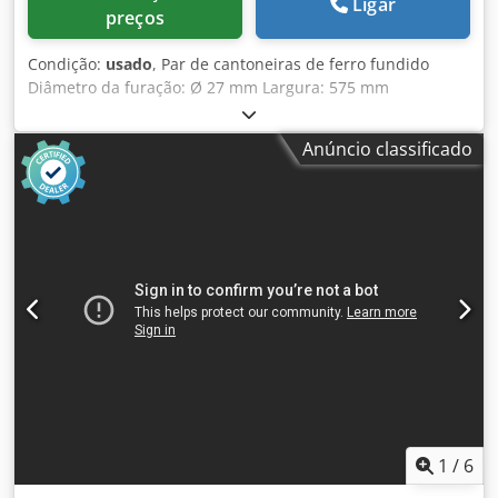
Ligar
preços
Condição:
usado
, Par de cantoneiras de ferro fundido
Diâmetro da furação: Ø 27 mm Largura: 575 mm
Profundidade: 2000 mm Altura total: 4000 mm Peso
unitário: aprox. 6 toneladas Chsdpfxszmw Nao Ai Ssa
Anúncio classificado
1
/
6