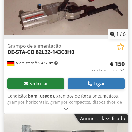
1
/
6
Grampo de alimentação
DE-STA-CO
82L32-143C8H0
€ 150
Wiefelstede
9.427 km
Preço fixo acresce IVA
Solicitar
Ligar
Condição:
bom (usado)
, grampos de força pneumáticos,
grampos horizontais, grampos compactos, dispositivos de
fixação, grampos de força pneumáticos Chedpjb A H E Iefx
Ai Soa -Tipo: 82L32-143C8H0 -Quantidade: 4 unidades
Anúncio classificado
disponíveis -Preço: por unidade -Peso: 2,1 kg/unidade