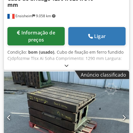
mm
Ensisheim
9.058 km
Informação de
Ligar
preços
Condição:
bom (usado)
, Cubo de fixação em ferro fundido
Cjdpfozmw Tlsx Ai Soha Comprimento: 1290 mm Largura:
920 mm Altura: 510 mm Dimensões das ranhuras em T: 42
x 25 mm 2 faces ranhuradas Peso: aprox. 1 t
Anúncio classificado