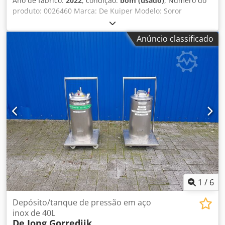
Ano de fabrico:
2022
, condição:
bom (usado)
, Número do
produto: 0026460 Marca: De Kuiper Modelo: Soror
Categoria do produto: Fritadeiras Comprimento: 2700 mm
Largura: 920 mm Altura: 1800 mm Tensão de ligação (V):
Anúncio classificado
400 Chjdpfxezbmptj Ai Sea Potência (W): 47150 Ano de
fabricação: 2022 Equipado com sistema de filtragem de
gordura. Equipado com 3 cubas (1x ORE440 e 2x ORE540) e
bandeja de escorrimento.
1
/
6
Depósito/tanque de pressão em aço
inox de 40L
De Jong Gorredijk