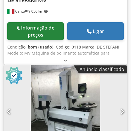
DE STEFANI
MV
Cantù
9.050 km
Informação de
Ligar
preços
Condição:
bom (usado)
, Código: 0118 Marca: DE STEFANI
Modelo: MV Máquina de polimento automática para
bordas, para polimento de poliéster, poliuretano e outras
tintas Características: Sistema de acionamento por esteira
Anúncio classificado
com patins emborrachados Prensador superior manual
com rodas emborrachadas Barra de suporte ajustável para
peças largas Composição: 1° Grupo - Nº 2 escovas
ajustáveis - Motor 4 HP 2° Grupo - Nº 1 escova - Motor 2 HP
Altura da superfície de trabalho: mm 870 Chjdswiv Dkjpfx
Ai Sea Velocidade de avanço: 5 a 25 m/min Comprimento
de trabalho: mín. mm 150 Altura de trabalho: mín./máx.
mm 10/100 Largura de trabalho: mín. 50 Cabine de
proteção Gabinete elétrico Dimensões totais: mm 2700 x
1000 x 1250 h Peso: kg 1500