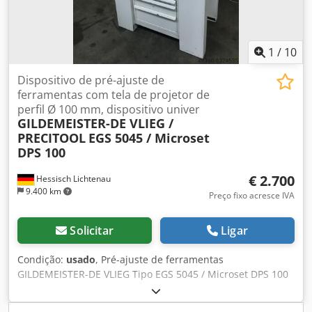
1
/
10
Dispositivo de pré-ajuste de
ferramentas com tela de projetor de
perfil Ø 100 mm, dispositivo univer
GILDEMEISTER-DE VLIEG /
PRECITOOL
EGS 5045 / Microset
DPS 100
€ 2.700
Hessisch Lichtenau
9.400 km
Preço fixo acresce IVA
Solicitar
Ligar
Condição:
usado
, Pré-ajuste de ferramentas
GILDEMEISTER-DE VLIEG Tipo EGS 5045 / Microset DPS 100
Cjdpehbal Djfx Ai Seha N.º 83-10-102 Ano de fabrico 2002
Distância de deslocação do eixo X aprox. 400 mm Distância