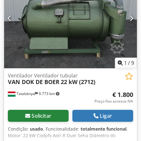
Tapete traseiro - Tapete de base reforçado - Tapete de
receção
1
/
9
Ventilador Ventilador tubular
VAN DOK DE BOER
22 kW (2712)
€ 1.800
Tatabánya
9.773 km
Preço fixo acresce IVA
Solicitar
Ligar
Condição:
usado
, Funcionalidade:
totalmente funcional
,
Motor: 22 kW Codpfx Aori R Duei Seha Diâmetro do