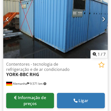
1
/
7
Contentores - tecnologia de
refrigeração e de ar condicionado
YORK-BBC
RHG
Alemanha
9.571 km
Informação de
Ligar
preços