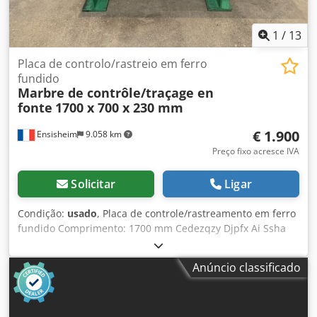
1
/
13
Placa de controlo/rastreio em ferro
fundido
Marbre de contrôle/traçage en
fonte
1700 x 700 x 230 mm
€ 1.900
Ensisheim
9.058 km
Preço fixo acresce IVA
Solicitar
Ligar
Condição:
usado
, Placa de controle/rastreamento em ferro
fundido Comprimento: 1700 mm Cedezqzy Djpfx Ai Ssha
Largura: 700 mm Espessura: 230 mm Altura com pés: 940
mm Peso: 0,8 t
Anúncio classificado