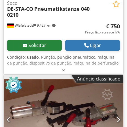
Soco
DE-STA-CO
Pneumatikstanze 040
0210
€ 750
Wiefelstede
9.427 km
Preço fixo acresce IVA
Solicitar
Ligar
Condição:
usado
, Punção, punção pneumático, máquina
de punção, dispositivo de punção, máquina de perfuração,
punção manual pneumático -Fabricante: DE-STA-CO,
Máquina de perfuração pneumática -Tipo: 040 0210 -
Anúncio classificado
Punção integrada: Ø 2,5 mm -Projeção máx. projeção: 25
mm -Dimensões: 190/200/H510 mm Chjdpofwx Uyefx Ai
Ssa -Peso: 24 kg