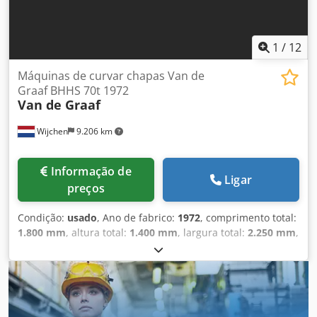
1
/
12
Máquinas de curvar chapas Van de
Graaf BHHS 70t 1972
Van de Graaf
Wijchen
9.206 km
Informação de
Ligar
preços
Condição:
usado
, Ano de fabrico:
1972
, comprimento total:
1.800 mm
, altura total:
1.400 mm
, largura total:
2.250 mm
,
Cor: Verde Peso em vazio: 2.000 kg Chsdpfx Aszm N Riji Sea
Preço: Sob consulta - Ano de fabricação: 1972 -
Documentação disponível: Não - Certificado CE: Não -
Controlo: Convencional - Dimensões de transporte: 1800
mm x 2250 mm x 1400 mm (c x l x a) - Peso de transporte