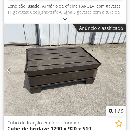
Condição:
usado
, Armário de oficina PAROLAI com gavetas
11 gavetas: Cedpjzmxttsfx Ai Sjha 3 gavetas com altura de
40 mm 6 gavetas com altura de 60 mm 1 gaveta com altura
de 150 mm 1 gaveta com altura de 90 mm Dimensões (C x
Anúncio classificado
L x A): 910 x 720 x 1110 mm Peso: aprox. 150 kg
1
/
5
Cubo de fixação em ferro fundido
Cube de bridage
1290 x 920 x 510