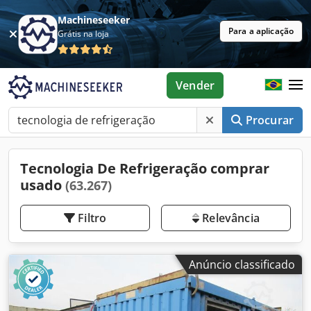
Machineseeker
Para a aplicação
Grátis na loja
Vender
Procurar
Tecnologia De Refrigeração comprar
usado
(63.267)
Filtro
Relevância
Anúncio classificado