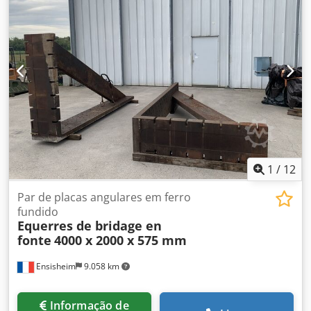
1
/
12
Par de placas angulares em ferro
fundido
Equerres de bridage en
fonte
4000 x 2000 x 575 mm
Ensisheim
9.058 km
Informação de