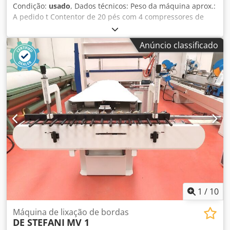
Condição:
usado
, Dados técnicos: Peso da máquina aprox.:
A pedido t Contentor de 20 pés com 4 compressores de
refrigeração cada Chedpfx Aju N Ahhei Ssa *
Anúncio classificado
1
/
10
Máquina de lixação de bordas
DE STEFANI
MV 1