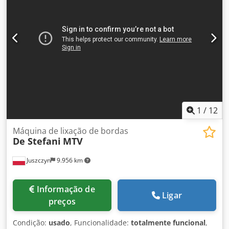
1
/
12
Máquina de lixação de bordas
De Stefani
MTV
Juszczyn
9.956 km
Informação de
Ligar
preços
Condição:
usado
, Funcionalidade:
totalmente funcional
,