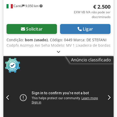
€ 2.500
Cantù
9.050 km
EXW VB IVA não pode ser
discriminado
Solicitar
Ligar
Condição:
bom (usado)
, Código: 0449 Marca: DE STEFANI
Codpfx Aozmyp Aei Seha Modelo: MV 1 Lixadeira de bordas
automática de cabeça única, para bordas e perfis de
madeira, madeira maciça, folheada e diversos tipos.
Anúncio classificado
Lixadeira para perfis e chanfros com bloco de lixa
intercambiável, com inclinação de -15° a +90°. Motor de 2
velocidades, rotações por minuto 710/1420 – Potência 1,3 –
2,5 CV. Altura de trabalho: 100 mm. Alimentação
automática com velocidade variável. Guia de entrada
ajustável. Ar comprimido: 6 atm. Diâmetro da saída de
exaustão: 100 mm. Dimensões gerais: 2100 x 1600 x 1350
mm (altura). Peso: 950 kg.