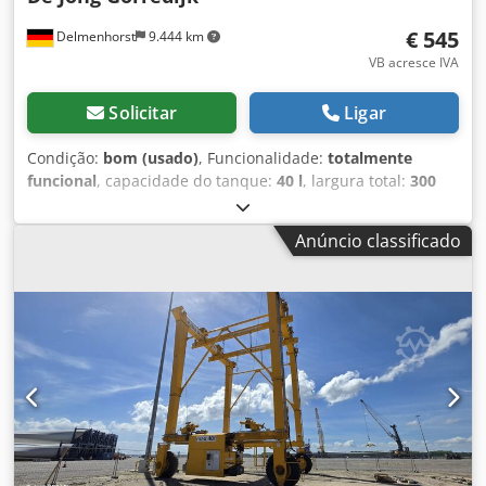
€ 545
Delmenhorst
9.444 km
VB acresce IVA
Solicitar
Ligar
Condição:
bom (usado)
, Funcionalidade:
totalmente
funcional
, capacidade do tanque:
40 l
, largura total:
300
mm
, altura total:
930 mm
, material de parede:
aço
inoxidável
, pressão de funcionamento:
5 barra
,
Anúncio classificado
sobrerressão (máx.):
7 barra
, Tanque de pressão em aço
inox usado Número do artigo: 10624 Última utilização:
Indústria farmacêutica Volume: 40 L Tipo: Vertical em
carrinho móvel Altura das rodas: 80 mm Material (em
contato com o produto): 1.4301 / AISI 304 Execução: Parede
simples Tampa tipo domo: 80x97 mm Pressão de operação
conforme placa de identificação: 5 Bar Dimensões do
tanque: Diâmetro externo: 300 mm Altura cilíndrica: 500
mm Altura total: 930 mm Largura total: 450 mm
Comprimento total: 470 mm Materiais: Interior: 1.4301 /
AISI 304 Exterior: 1.4301 / AISI 304 Csdpfsza Eicjx Ai Seha