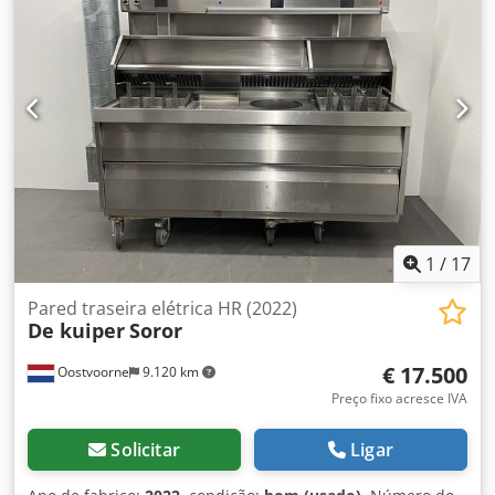
1
/
17
Pared traseira elétrica HR (2022)
De kuiper
Soror
€ 17.500
Oostvoorne
9.120 km
Preço fixo acresce IVA
Solicitar
Ligar