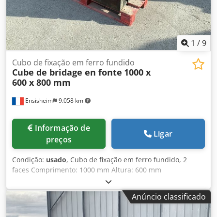
1
/
9
Cubo de fixação em ferro fundido
Cube de bridage en fonte
1000 x
600 x 800 mm
Ensisheim
9.058 km
Informação de
Ligar
preços
Condição:
usado
, Cubo de fixação em ferro fundido, 2
faces Comprimento: 1000 mm Altura: 600 mm
Profundidade: 800 mm Dimensões dos rasgos em T: 38 x
22 mm Peso: aprox. 600 kg Csdszmw S Iopfx Ai Seha
Anúncio classificado