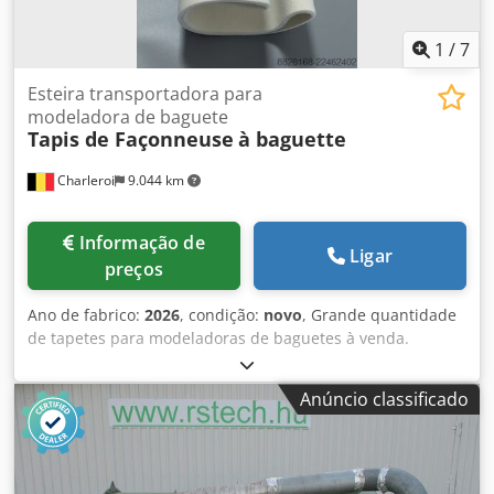
1
/
7
Esteira transportadora para
modeladora de baguete
Tapis de Façonneuse
à baguette
Charleroi
9.044 km
Informação de
Ligar
preços
Ano de fabrico:
2026
, condição:
novo
, Grande quantidade
de tapetes para modeladoras de baguetes à venda.
Marcas disponíveis: - MAJOR - BONGARD - MERAND
TENOR/TREGOR - BERTRAND EURO2000 - BERTRAND
Anúncio classificado
EUROMAP - JAC - PANIRECORD F73 - PANIRECORD F60/F57 -
SINMAG - PAVAILLER - STAFF Preço unitário e por grosso.
Vendidos em kit completo para uma modeladora,
composto por: - Tapete frontal Csdpfozqt Tcox Ai Soha -