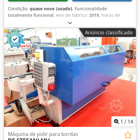
Condição:
quase novo (usado)
, Funcionalidade:
totalmente funcional
, Ano de fabrico:
2018
, horas de
funcionamento:
74 h
, número da máquina/veículo:
PC16 /
P1551
, Compactador de parafuso e duas unidades de
Anúncio classificado
caçamba fechada de 16 Mtre Cu, todas fabricadas com as
mais altas especificações pela De Rooij na Holanda. Todo o
equipamento foi usado dentro de uma unidade de
trituração de segurança desde novo. Foi desativado em
2023 e teve apenas 74 horas de uso desde novo. Este
equipamento foi usado por um banco para triturar moeda
e resíduos confidenciais, e sempre situado dentro de um
prédio seguro. Tudo em excelentes condições e perfeito
funcionamento. Chedpfov Ilphsx Ai Ssa
1
/
14
Máquina de polir para bordas