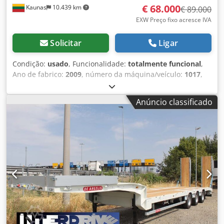
€ 68.000
Kaunas
10.439 km
€ 89.000
EXW Preço fixo acresce IVA
Solicitar
Ligar
Condição:
usado
, Funcionalidade:
totalmente funcional
,
Ano de fabrico:
2009
, número da máquina/veículo:
1017
,
Linha de produção usada para blocos de betão (e argila
expandida). A linha foi utilizada para produzir blocos de
Anúncio classificado
betão com argila expandida. A partir de 2023-08, a linha
deixou de estar em funcionamento, tendo sido preservada.
Linha de blocos em ordem: - 2 pcs. pequenos silos (com
vibro, com abas pneumo). - Transportador de
abastecimento de matéria-prima para a tremonha de
pesagem. - Tremonha de pesagem. - Transportador de
alimentação de matéria-prima da tremonha de pesagem
para o misturador. - Misturador FK Machinery (Polónia,
2022, capacidade do balde 1200 l, potência do motor 18,5
kW). - Transportador para alimentar a mistura do
misturador para a prensa vibratória SIGMA 1000. - Prensa
vibratória SIGMA 1000: Marca de tipo: PIERRE ET