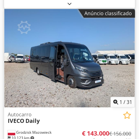
lugares:
26
, tipo de engrenagem:
automático
, cor:
branco
,
Ano de fabrico:
2026
, Equipamento:
ABS, programa
Anúncio classificado
eletrónico de estabilidade (ESP)
, Mercedes-Benz Sprinter
519 16 lugares sentados + 10 lugares em pé A Mercus tem
mais de 15 anos de experiência na fabricação de
autocarros e é a maior produtora na Polónia. Oferecemos
uma vasta gama de veículos prontos para entrega, com
mais de 100 autocarros novos no nosso parque.
Fornecemos toda a documentação necessária para registar
o nosso autocarro no seu país. IMPOSTO DE EXPORTAÇÃO:
0% Csdjyiihxjpfx Amyjha Contacto: Marcin Opon (inglês,
polaco, russo)
1
/
31
Autocarro
IVECO
Daily
€ 143.000
Grodzisk Mazowieck
€ 156.000
10.123 km