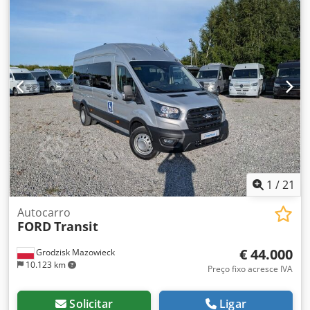
1
/
21
Autocarro
FORD
Transit
€ 44.000
Grodzisk Mazowieck
10.123 km
Preço fixo acresce IVA
Solicitar
Ligar