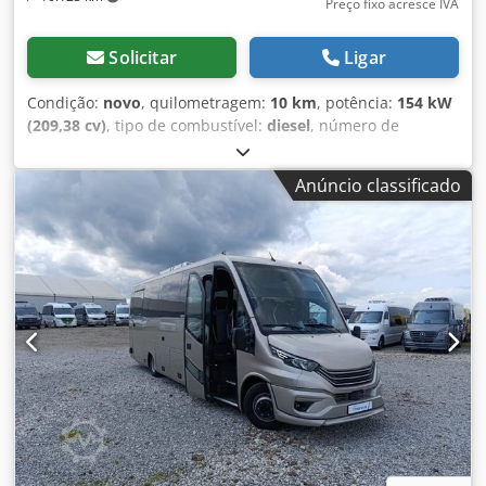
Preço fixo acresce IVA
Solicitar
Ligar
Condição:
novo
, quilometragem:
10 km
, potência:
154 kW
(209,38 cv)
, tipo de combustível:
diesel
, número de
lugares:
35
, tipo de engrenagem:
automático
, cor:
cinzento
, Ano de fabrico:
2026
, Iveco Daily 35 lugares
Anúncio classificado
Equipamento: - Bancos MERCUS, totalmente ajustáveis,
com apoios de braço - Vidros duplos, panorâmicos -
Bagageiros turísticos com kits de serviço individuais - Ar
condicionado no teto - Ar condicionado dianteiro para o
condutor - Aquecimento de estacionamento - Multimédia:
monitor de 17"/rádio/navegador/DVD/CD/MP3/microfone -
Câmara traseira - Tomadas USB (para carregamento) -
Entrada rebaixada e abertura elétrica da porta - Pacote
cromado A Mercus tem mais de 15 anos de experiência na
fabricação de autocarros, sendo a maior produtora na
Polónia. Oferecemos uma vasta gama de veículos prontos
para utilização, com mais de 100 autocarros novos no
nosso parque. Todos os documentos necessários para