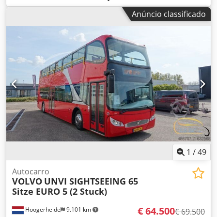
Peso total admissível: 9000 kg Chodpfx Amozphnfoysa
Anúncio classificado
1
/
49
Autocarro
VOLVO
UNVI SIGHTSEEING 65
Sitze EURO 5 (2 Stuck)
€ 64.500
Hoogerheide
9.101 km
€ 69.500