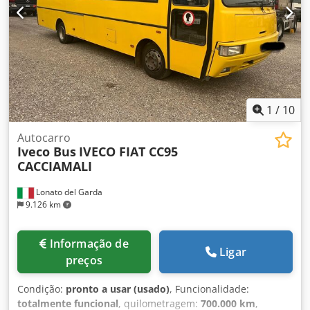
1
/
10
Autocarro
Iveco Bus
IVECO FIAT CC95
CACCIAMALI
Lonato del Garda
9.126 km
Informação de
Ligar
preços
Condição:
pronto a usar (usado)
, Funcionalidade:
totalmente funcional
, quilometragem:
700.000 km
,