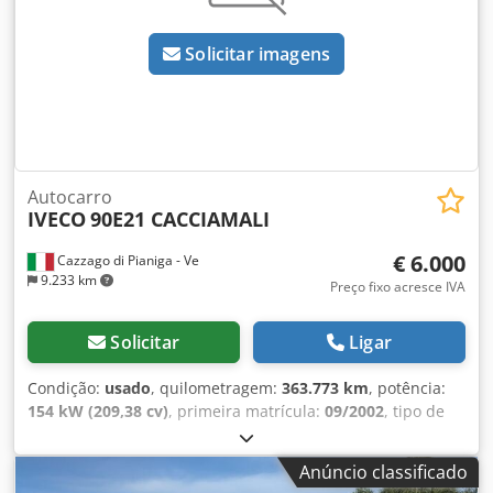
Fornecemos toda a documentação necessária para registar
o nosso autocarro no seu país. IMPOSTO PARA
Solicitar imagens
EXPORTAÇÃO: 0% Chodezp A U Hspfx Amyea Contacto:
Marcin Opon (inglês, polaco, russo) /
Autocarro
IVECO
90E21 CACCIAMALI
€ 6.000
Cazzago di Pianiga - Ve
9.233 km
Preço fixo acresce IVA
Solicitar
Ligar
Condição:
usado
, quilometragem:
363.773 km
, potência:
154 kW (209,38 cv)
, primeira matrícula:
09/2002
, tipo de
combustível:
diesel
, tipo de engrenagem:
mecânico
, peso
total:
9.000 kg
, cor:
amarelo
, Peso total admissível: 9000 kg
Anúncio classificado
Chsdpfx Ameznfq Ieyoa