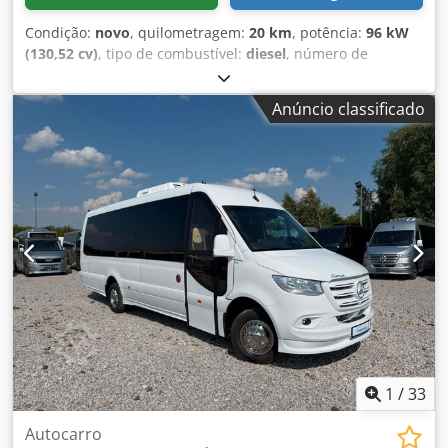
Condição:
novo
, quilometragem:
20 km
, potência:
96 kW
(130,52 cv)
, tipo de combustível:
diesel
, número de
lugares:
18
, tipo de engrenagem:
mecânico
, cor:
prateado
,
Ano de fabrico:
2026
, Ford Transit Chodpfjznhfzex Amyja
Anúncio classificado
Autocarro com 18 lugares A Mercus tem mais de 15 anos
de experiência na fabricação de autocarros e é a maior
produtora na Polónia. Oferecemos uma vasta gama de
veículos prontos para entrega, com mais de 100 autocarros
novos no nosso parque. Fornecemos toda a documentação
necessária para registar o nosso autocarro no seu país.
IMPOSTO DE EXPORTAÇÃO: 0% Contacto: Marcin Opon
(inglês, polaco, russo) /
1
/
33
Autocarro