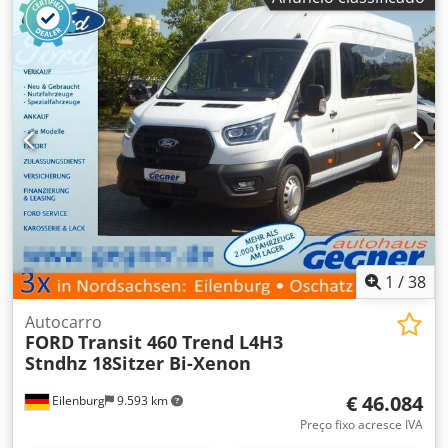
1
/
38
Autocarro
FORD
Transit 460 Trend L4H3
Stndhz 18Sitzer Bi-Xenon
€ 46.084
Eilenburg
9.593 km
Preço fixo acresce IVA