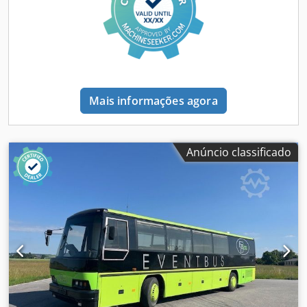
traseira - Tomadas USB (para carregamento) - Entrada
rebaixada e abertura elétrica da porta - Pacote cromado A
Mercus tem mais de 15 anos de experiência na fabricação
de autocarros, sendo a maior produtora na Polónia.
Oferecemos uma vasta gama de veículos prontos para
utilização, com mais de 100 autocarros novos no nosso
parque. Toda a documentação necessária para registar o
Mais informações agora
nosso autocarro no seu país. IMPOSTO DE EXPORTAÇÃO:
0% Contacto: Marcin Opon (inglês, polaco, russo) /
Anúncio classificado