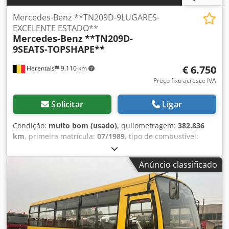
Mercedes-Benz **TN209D-9LUGARES-
EXCELENTE ESTADO**
Mercedes-Benz
**TN209D-
9SEATS-TOPSHAPE**
€ 6.750
Herentals
9.110 km
Preço fixo acresce IVA
Solicitar
Ligar
Condição:
muito bom (usado)
, quilometragem:
382.836
km
, primeira matrícula:
07/1989
, tipo de combustível:
diesel
, número de lugares:
9
, tipo de engrenagem:
mecânico
, cor:
branco
, Ano de fabrico:
1989
, Número de
Anúncio classificado
cilindros: 5 Peso bruto total: 2.800 kg Codpjzpznxefx
Amyjha Estado técnico: muito bom Estado estético: muito
bom Para obter mais informações, contacte Thierry
Leemans.