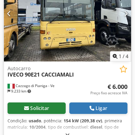
manual, classe de emissões Euro 2. Dimensões:
comprimento 8.180 mm, largura 2.430 mm, altura aprox.
3.000 mm. Carroçaria SITCAR RY 40 SCM 441, homologado
para transporte de passageiros com condutor. Inclui
suspensão pneumática traseira, direção assistida TRW TAS
30, ventilação mecânica, ABS e pneus 225/75 R17.5
(126/125M). Peso bruto 8.600 kg, tara 3.600 kg. Veículo em
bom estado geral, ideal para serviço de transporte escolar.
Quilometragem: 700.000 km. Chsdpfoxqghmex Amyja
1
/
4
Autocarro
IVECO
90E21 CACCIAMALI
€ 6.000
Cazzago di Pianiga - Ve
9.233 km
Preço fixo acresce IVA
Solicitar
Ligar
Condição:
usado
, potência:
154 kW (209,38 cv)
, primeira
matrícula:
10/2004
, tipo de combustível:
diesel
, tipo de
engrenagem:
mecânico
, peso total:
9.000 kg
, cor:
amarelo
,