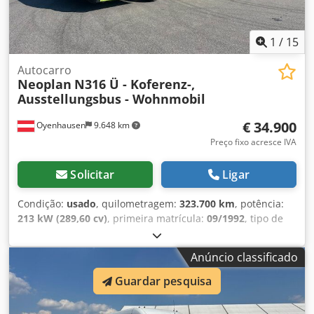
1
/
15
Autocarro
Neoplan
N316 Ü - Koferenz-,
Ausstellungsbus - Wohnmobil
€ 34.900
Oyenhausen
9.648 km
Preço fixo acresce IVA
Solicitar
Ligar
Condição:
usado
, quilometragem:
323.700 km
, potência:
213 kW (289,60 cv)
, primeira matrícula:
09/1992
, tipo de
combustível:
diesel
, tipo de engrenagem:
mecânico
,
configuração de eixo:
4x2
, peso em vazio:
12.200 kg
, peso
Anúncio classificado
máximo de carga:
5.800 kg
, peso total:
18.000 kg
, consumo
de combustível (urbano):
1.200 l/100 km
, classe de
Guardar pesquisa
emissão:
euro1
, cor:
verde
, suspensão:
ar
, tamanho do
pneu:
295/80 R22,5
, comprimento total:
12.000 mm
, altura