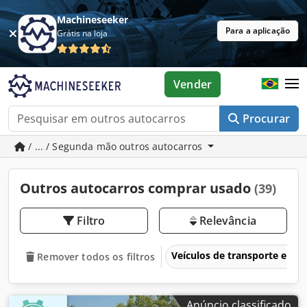
Machineseeker
Para a aplicação
Grátis na loja
Vender
Procurar
/ ... / Segunda mão outros autocarros
Outros autocarros comprar usado
(39)
Filtro
Relevância
Veículos de transporte e veí
Remover todos os filtros
Anúncio classificado