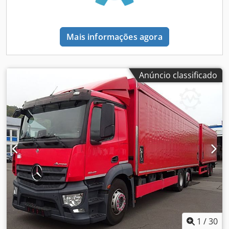
pode contactar-nos através dos seguintes números de
de teto Protetor solar Engate de reboque MAUL Engate de
telefone: * Falamos: alemão, inglês, francês, polaco e...?
reboque KUGEL SUSPENSÃO PNEUMÁTICA TOTAL
Erros de digitação, erros e vendas sujeitas a alteração
Equipamento especial: Capa do chassi, airbag lado do
reservadas.
Mais informações agora
condutor, freio de reboque de 2 linhas, engate de
reboque: reboque de eixo central G 145, tomada de
reboque 24V / 15 polos, bateria 165 Ah, painel de
instrumentos padrão, unidade de ar comprimido média,
Anúncio classificado
vidros elétricos, para-brisas escurecido, versão para
transporte de mercadorias perigosas ADR Tipo FL, visor de
informações 12,7 cm com função de vídeo, tanque de
combustível: 180 litros, plástico, tanque de combustível:
tanque adicional 100 litros, plástico, lado esquerdo, pacote
de luzes LED, luzes de contorno do veículo LED, luzes de
pisca laterais brancas, defletor de ar no teto (fixável), freio
motor reforçado, interruptor da plataforma elevatória,
barra transversal traseira para engate de reboque
(reboque de eixo central), assentos na cabine: apoio de
braço do assento do condutor, assentos na cabine: assento
do condutor com suspensão confortável, assentos na
cabine: assento central com cinto de segurança, protetor
1
/
30
solar externo, Truck Data Center 6 (sistema de gestão de