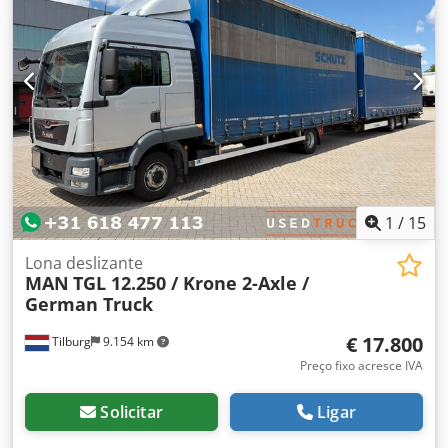
fatura. Veículo em excelentes condições. Crjdjzr N Nvopfx
Af Asf
1
/
15
Lona deslizante
MAN
TGL 12.250 / Krone 2-Axle /
German Truck
€ 17.800
Tilburg
9.154 km
Preço fixo acresce IVA
Solicitar
Ligar