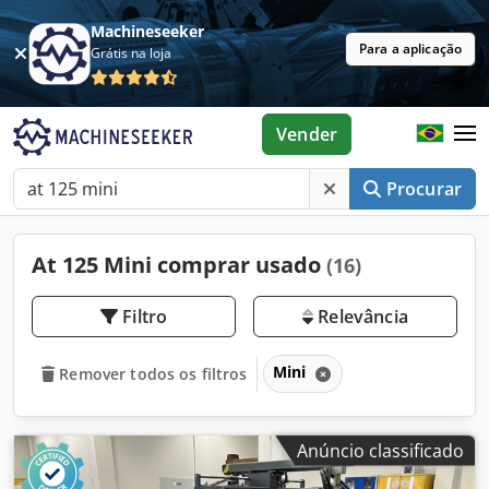
Machineseeker
Para a aplicação
Grátis na loja
Vender
Procurar
At 125 Mini comprar usado
(16)
Filtro
Relevância
Mini
Remover todos os filtros
Anúncio classificado