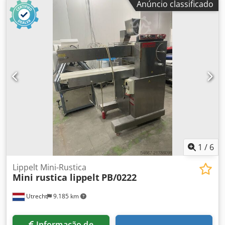
Anúncio classificado
1
/
6
Lippelt Mini-Rustica
Mini rustica lippelt
PB/0222
Utrecht
9.185 km
Informação de