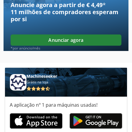
Anuncie agora a partir de € 4,49
*
11 milhões de compradores
esperam
Maquinaria De Construção
por si
Maquinas De Carpintaria
Maquinas De Marcenaria
Anunciar agora
Maquinas De Usinagem
*por anúncio/mês
Matérias-Primas De Padaria
Mini Carregadeira
Machineseeker
Grátis na loja
Mini Escavadora
Mini Mig 105
A aplicação nº 1 para máquinas usadas!
Máquina De Carpintaria
Máquina De Construção
Máquina De Fabricação De