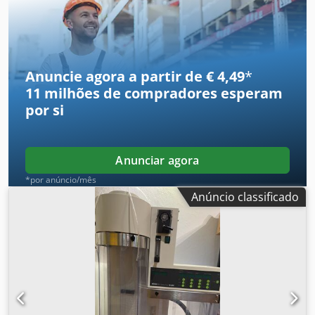
reduzida, em bom estado de funcionamento. Ano de
fabrico: 2013. Horas de utilização: 1.915. Velocidade
máxima: 15 km/h. Djdpfsy R Ai Aex Ai Howa
Anuncie agora a partir de € 4,49
*
11 milhões de compradores
esperam
por si
Anunciar agora
*por anúncio/mês
Anúncio classificado