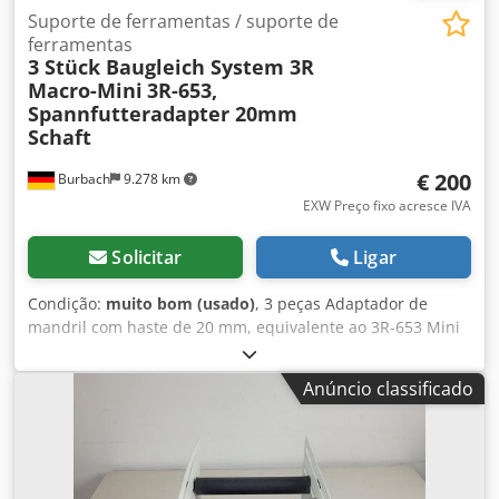
Suporte de ferramentas / suporte de
ferramentas
3 Stück Baugleich System 3R
Macro-Mini
3R-653,
Spannfutteradapter 20mm
Schaft
€ 200
Burbach
9.278 km
EXW Preço fixo acresce IVA
Solicitar
Ligar
Condição:
muito bom (usado)
, 3 peças Adaptador de
mandril com haste de 20 mm, equivalente ao 3R-653 Mini
adaptador de mandril 3R-653 para hastes de 20 mm Inclui
barra de tração Equivalente a: Adaptador de mandril
Anúncio classificado
manual, Macro-Mini, 3R-653 Inclui 3 peças de barra de
tração 3R-605.1E Preço unitário: 200 € Dsdew E Hicopfx Ai
Hswa