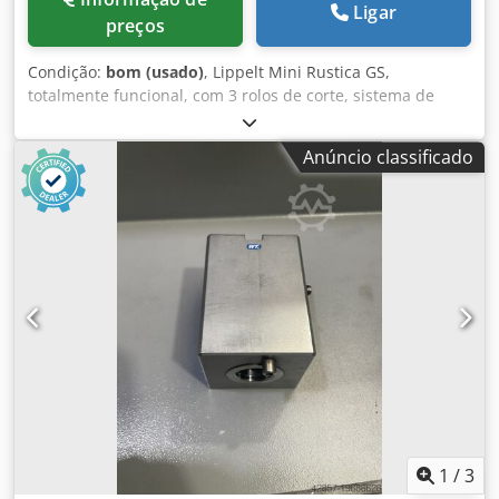
Ligar
preços
Condição:
bom (usado)
, Lippelt Mini Rustica GS,
totalmente funcional, com 3 rolos de corte, sistema de
humidificação e dispersão de sementes de papoila. A
máquina de moldar massa é móvel sobre rodas. Funciona
Anúncio classificado
em 380 volts, 1 kW. Djdpfoy E Ntwox Ai Hjwa
1
/
3