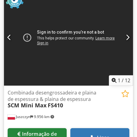
laboratoriais. É uma ferramenta confiável e eficiente para
suas experiências em laboratório. Este aparelho foi
projetado para fornecer resultados consistentes e precisos
a cada utilização. Dwodpfx Aezgw Tlsi Hja Graças às suas
excelentes características, este secador por atomização é
ideal para os setores médico, laboratórios, equipamentos
e dispositivos de saúde, área odontológica, bem como para
aplicações industriais. Marca BÜCHI, modelo B-290 Mini
Spray Dryer, número de série 100056463, ano 2021, este
equipamento é NOVO. Aproveite esta oportunidade para
adquirir esta ferramenta de excelência e desfrutar da
praticidade e do desempenho que ela oferece.
1
/
12
Combinada desengrossadeira e plaina
de espessura & plaina de espessura
SCM Mini Max
FS410
Juszczyn
9.956 km
Informação de