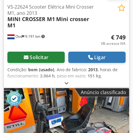
VS-22624 Scooter Elétrica Mini Crosser
M1, ano 2013
MINI CROSSER M1
Mini crosser
M1
€ 749
Oss
9.191 km
VB acresce IVA
Solicitar
Ligar
Condição:
bom (usado)
, Ano de fabrico:
2013
, horas de
funcionamento:
2.064 h
, peso em vazio:
151 kg
,
quilometragem:
2.064 km
, DISPONÍVEIS IMEDIATAMENTE 4
UNIDADES Scooter / scooter de mobilidade em bom
Anúncio classificado
estado 2.064 horas no mostradorAno de fabrico
2013velocidade máxima 15 km/h Dwjdpoy R Akgjfx Ai Hja