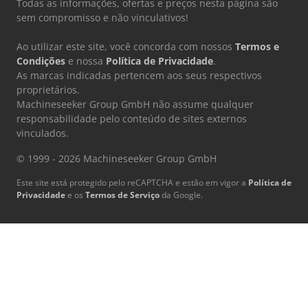
Todas as informações, ofertas e preços nesta página são
sem compromisso e não vinculativos!
Ao utilizar este site, você concorda com nossos
Termos e
Condições
e nossa
Política de Privacidade
.
As marcas indicadas pertencem aos seus respectivos
proprietários.
Machineseeker Group GmbH não assume qualquer
responsabilidade pelo conteúdo de sites externos
vinculados.
© 1999 - 2026 Machineseeker Group GmbH
Este site está protegido pelo reCAPTCHA e estão em vigor a
Política de
Privacidade
e os
Termos de Serviço
da Google.