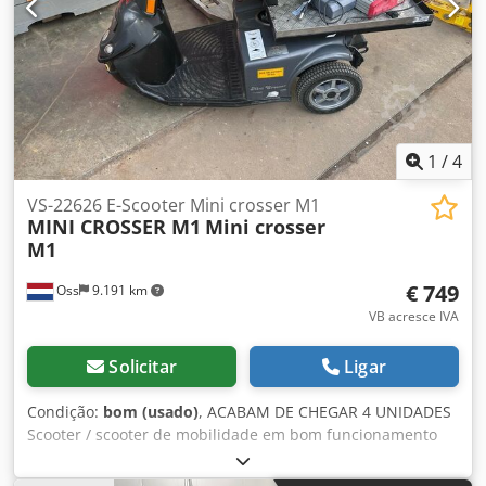
1
/
4
VS-22626 E-Scooter Mini crosser M1
MINI CROSSER M1
Mini crosser
M1
€ 749
Oss
9.191 km
VB acresce IVA
Solicitar
Ligar
Condição:
bom (usado)
, ACABAM DE CHEGAR 4 UNIDADES
Scooter / scooter de mobilidade em bom funcionamento
Dedpfx Ajy R Akaei Hjwa