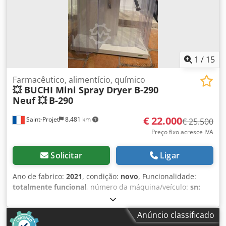
1
/
15
Farmacêutico, alimentício, químico
💥 BUCHI Mini Spray Dryer B-290
Neuf 💥
B-290
€ 22.000
Saint-Projet
8.481 km
€ 25.500
Preço fixo acresce IVA
Solicitar
Ligar
Ano de fabrico:
2021
, condição:
novo
, Funcionalidade:
totalmente funcional
, número da máquina/veículo:
sn:
1100056463
, Este é um mini secador por atomização Büchi
B-290 (Mini Spray Dryer), um equipamento de alta
Anúncio classificado
qualidade adequado para diversos processos