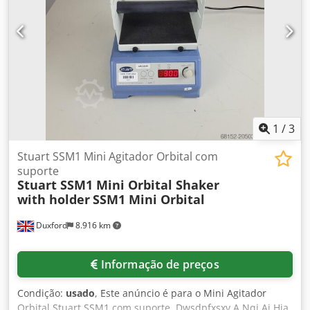
1
/
3
Stuart SSM1 Mini Agitador Orbital com
suporte
Stuart SSM1 Mini Orbital Shaker
with holder
SSM1 Mini Orbital
Duxford
8.916 km
Informação de preços
Condição:
usado
, Este anúncio é para o Mini Agitador
Orbital Stuart SSM1 com suporte. Dwsdpfxsxv A Nqj Ai Hja