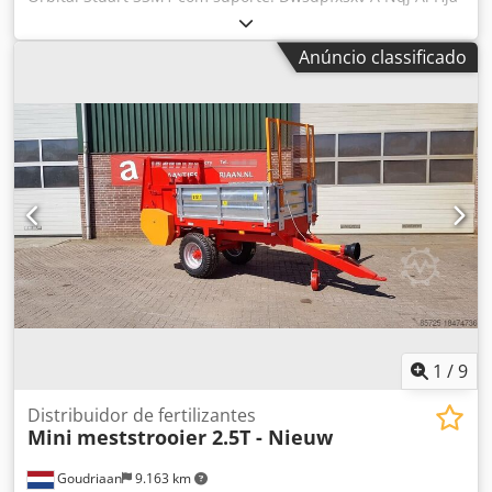
O equipamento está em perfeito estado de funcionamento
e pronto para entrega imediata. O Stuart SSM1 Mini
Anúncio classificado
Orbital Shaker é um agitador de laboratório compacto e
versátil, projetado para agitação orbital suave. Possui
movimento orbital de 16 mm, controle de velocidade
variável de até 300 rpm e temporizador digital integrado
com ajustes de 1 segundo até 999 minutos ou operação
contínua. O agitador é fornecido com um tapete
antiderrapante, adequado para acomodar até quatro
placas multi-poços ou cartões de diagnóstico. Pode ser
utilizado em incubadoras e câmaras ambientais com
temperaturas de até 40°C e 80% de umidade relativa.
1
/
9
Distribuidor de fertilizantes
Mini
meststrooier 2.5T - Nieuw
Goudriaan
9.163 km