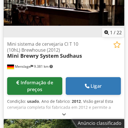
1
/
22
Mini sistema de cervejaria CI T 10
(10hL) Brewhouse (2012)
Mini Brewry System
Sudhaus
Menslage
9.381 km
Informação de
Ligar
preços
Condição:
usado
, Ano de fabrico:
2012
, Visão geral Esta
cervejaria completa foi fabricada em 2012 e permite a
produção de lotes de 1.000 litros. O sistema opera a vapor
e inclui tanques de brassagem, fermentação e maturação.
Anúncio classificado
Está disponível imediatamente, permanecendo atualmente