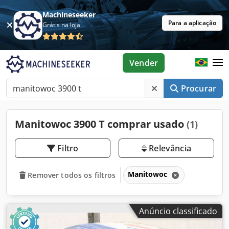
Machineseeker
Para a aplicação
Grátis na loja
Vender
Procurar
Manitowoc 3900 T comprar usado
(1)
Filtro
Relevância
Manitowoc
Remover todos os filtros
Anúncio classificado