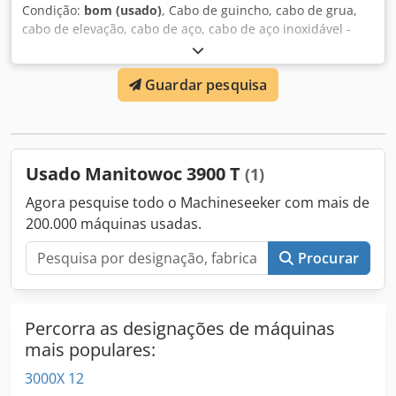
Condição:
bom (usado)
, Cabo de guincho, cabo de grua,
cabo de elevação, cabo de aço, cabo de aço inoxidável -
Fabricante: Manitowoc, cabo para grua Ø 17 mm -
Comprimento: aprox. 250 m .: D17 x 250M
Guardar pesquisa
Chodpomzkhnsfx Aqqoa -Preço: completo -outros cabos
para grua também disponíveis -Dimensões para
transporte: Ø 700 x 600 mm -Peso: 420 kg
Usado Manitowoc 3900 T
(1)
Agora pesquise todo o Machineseeker com mais de
200.000 máquinas usadas.
Procurar
Percorra as designações de máquinas
mais populares:
3000X 12