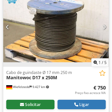
1
/
5
Cabo de guindaste Ø 17 mm 250 m
Manitowoc
D17 x 250M
€ 750
Wiefelstede
9.427 km
Preço fixo acresce IVA
Solicitar
Ligar