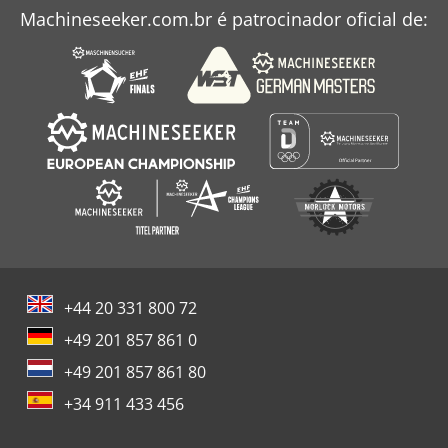
Machineseeker.com.br é patrocinador oficial de:
Tur 560
Veículo De Trabalho
+44 20 331 800 72
+49 201 857 861 0
+49 201 857 861 80
+34 911 433 456