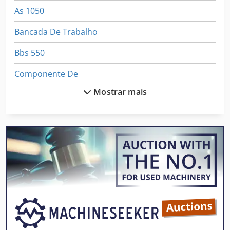
As 1050
Bancada De Trabalho
Bbs 550
Componente De
Mostrar mais
Da 160
M 6090
Manipulação De
Manitowoc 21000
Manitowoc 3900
Manitowoc 4600
Maquinas De Carpintaria