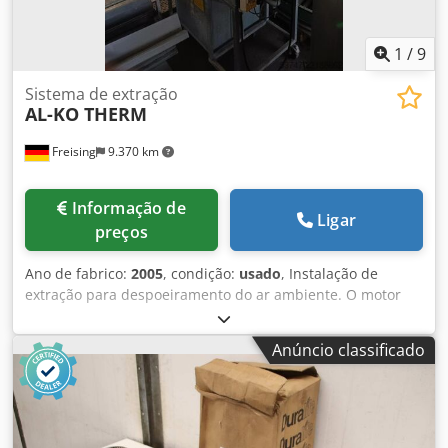
1
/
9
Sistema de extração
AL-KO THERM
Freising
9.370 km
Informação de
Ligar
preços
Ano de fabrico:
2005
, condição:
usado
, Instalação de
extração para despoeiramento do ar ambiente. O motor
aciona uma roda de ventilador, gerando uma pressão
negativa. O ar é sugado para o interior da máquina através
Anúncio classificado
do bocal de aspiração e conduzido até os elementos
filtrantes. O ar tratado é então novamente expelido.
Djdezgczhjpfx Af Eowa Acessório da máquina:
Despoeiramento de oficina Vazão nominal: 1400 m³/h,
vazão mínima: 1.108 m³/h Potência: 2,2 kW Corrente: 5 A