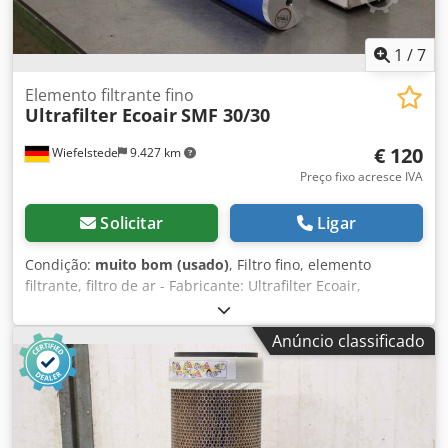
1
/
7
Elemento filtrante fino
Ultrafilter Ecoair
SMF 30/30
€ 120
Wiefelstede
9.427 km
Preço fixo acresce IVA
Solicitar
Ligar
Condição:
muito bom (usado)
, Filtro fino, elemento
filtrante, filtro de ar - Fabricante: Ultrafilter Ecoair,
embalagem original - Tipo: SMF 30/30 - Preço: por unidade
Dwodpfob A In Eox Af Esa - Quantidade: 2 unidades -
Anúncio classificado
Dimensões: Ø 86 x 775 mm - Peso: 1,4 kg