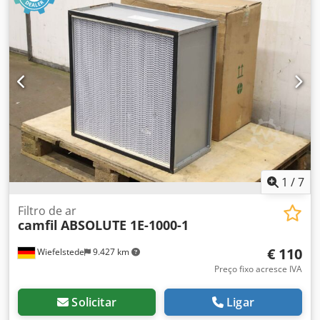
Dimensões: Ø 77 x 65 mm -Peso: 0,2 kg/peça
1
/
7
Filtro de ar
camfil
ABSOLUTE 1E-1000-1
€ 110
Wiefelstede
9.427 km
Preço fixo acresce IVA
Solicitar
Ligar