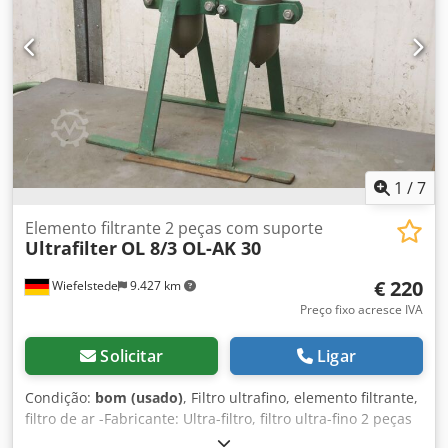
1
/
7
Elemento filtrante 2 peças com suporte
Ultrafilter
OL 8/3 OL-AK 30
€ 220
Wiefelstede
9.427 km
Preço fixo acresce IVA
Solicitar
Ligar
Condição:
bom (usado)
, Filtro ultrafino, elemento filtrante,
filtro de ar -Fabricante: Ultra-filtro, filtro ultra-fino 2 peças
com suporte -Elementos filtrantes:Tipo OL 8/3 -Filtro: Tipo