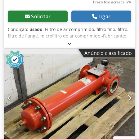
Preço fixo acresce IVA
Solicitar
Ligar
Condição:
usado
, Filtro de ar comprimido, filtro fino, filtro,
filtro de flange, microfiltro de ar comprimido -Fabricante:
Domnick Hunter, filtro de ar comprimido -Tipo:
infelizmente não há designação exacta do tipo -
Anúncio classificado
Dimensões: ver fotos -Dimensões: 270/150/H495 mm -Peso:
7 kg Dwsdpfx Aoq Av Upsf Eoa