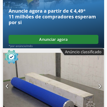
Anuncie agora a partir de € 4,49
*
11 milhões de compradores
esperam
por si
Anunciar agora
*por anúncio/mês
Anúncio classificado