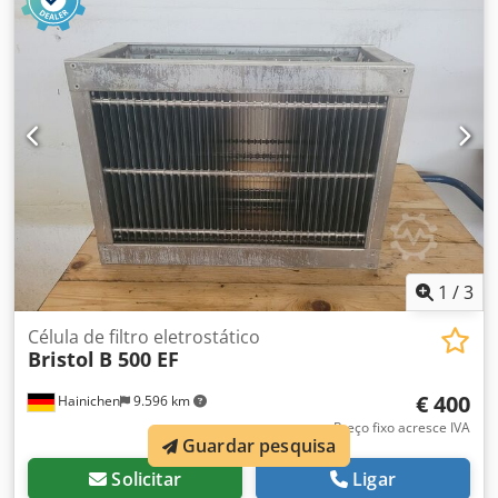
Parker. Também podemos assumir o serviço por si. Dedpfx
Aen R Nausf Eowa
1
/
3
Célula de filtro eletrostático
Bristol
B 500 EF
€ 400
Hainichen
9.596 km
Preço fixo acresce IVA
Guardar pesquisa
Solicitar
Ligar