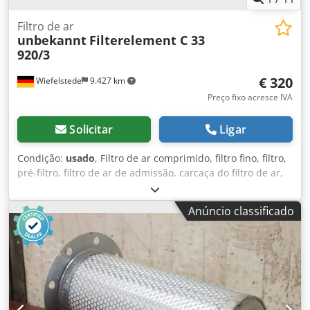
Filtro de ar
unbekannt
Filterelement C 33
920/3
€ 320
Wiefelstede
9.427 km
Preço fixo acresce IVA
Solicitar
Ligar
Condição:
usado
, Filtro de ar comprimido, filtro fino, filtro,
pré-filtro, filtro de ar de admissão, carcaça do filtro de ar,
carcaça do filtro de ar, filtro de ar do gerador -Filtro de ar:
com elemento filtrante -Filtro tipo: C 33 920/3 -Dimensões:
Anúncio classificado
735/445/H730 mm Dsdpfx Ash Ra Hysf Eswa -Peso: 34 kg