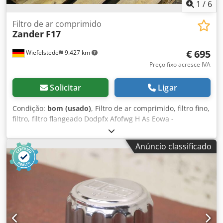
1
/
6
Filtro de ar comprimido
Zander
F17
€ 695
Wiefelstede
9.427 km
Preço fixo acresce IVA
Solicitar
Ligar
Condição:
bom (usado)
, Filtro de ar comprimido, filtro fino,
filtro, filtro flangeado Dodpfx Afofwg H As Eowa -
Fabricante: Zander, filtro flangeado tipo F17 -Tipo de filtro:
F 17 XA D 1ª etapa/elemento filtrante 3075 X -Capacidade:
Anúncio classificado
20 litros -Pressão máxima de operação: 16 bar -Conexão:
DN 80 -Preço: por unidade -Quantidade: 1 unidade -
Dimensões: 380/300/H1170 mm -Peso: 72 kg