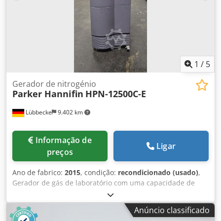
1
/
5
Gerador de nitrogénio
Parker Hannifin
HPN-12500C-E
Lübbecke
9.402 km
Informação de
Ligar
preços
Ano de fabrico:
2015
, condição:
recondicionado (usado)
,
Gerador de gás de laboratório com uma capacidade de
12,5 litros/minuto e uma pureza de 0,5 % de oxigénio
residual. O sistema foi completamente revisto por nós,
Anúncio classificado
Airtech Stickstoff GmbH, como parceiro autorizado da