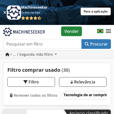
Machineseeker
Para a aplicação
Grátis na loja
Vender
Procurar
/ ... / Segunda mão filtro
Filtro comprar usado
(30)
Filtro
Relevância
Tecnologia de ar comprimi
Remover todos os filtros
Anúncio classificado