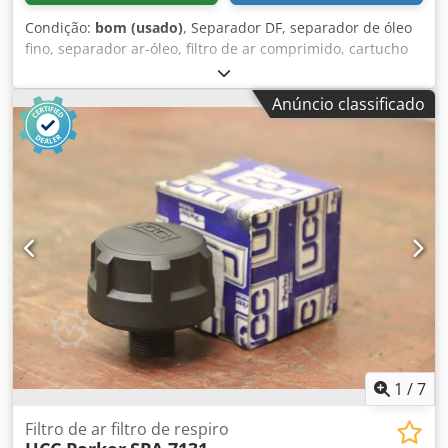
Condição:
bom (usado)
, Separador DF, separador de óleo
fino, separador ar-óleo, filtro de ar comprimido, cartucho
de filtro, filtro fino, filtro, pré-filtro, filtro de ar de admissão,
carcaça do filtro de ar, carcaça do filtro de ar, filtro de ar
Anúncio classificado
do gerador -Fabricante: Filtro Separador de Óleo Mahle Air
Tipo 852 631 -Interior/exterior: Ø 120/170 mm -
Quantidade: 1x filtro de ar disponível -Dimensões: Ø 200 x
610 mm Djdpfxswbz Das Af Eewa -Peso: 4,2 kg
1
/
7
Filtro de ar filtro de respiro