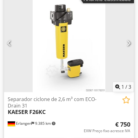
1
/
3
Separador ciclone de 2,6 m³ com ECO-
Drain 31
KAESER
F26KC
€ 750
Erlangen
9.385 km
EXW Preço fixo acresce IVA