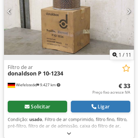
1
/
11
Filtro de ar
donaldson
P 10-1234
€ 33
Wiefelstede
9.427 km
Preço fixo acresce IVA
Solicitar
Ligar
Condição:
usado
, Filtro de ar comprimido, filtro fino, filtro,
pré-filtro, filtro de ar de admissão, caixa do filtro de ar,
caixa do filtro de ar, filtro de ar do gerador -fabricante: