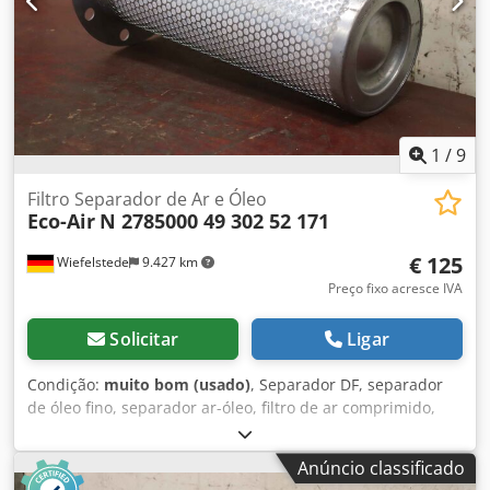
1
/
9
Filtro Separador de Ar e Óleo
Eco-Air
N 2785000 49 302 52 171
€ 125
Wiefelstede
9.427 km
Preço fixo acresce IVA
Solicitar
Ligar
Condição:
muito bom (usado)
, Separador DF, separador
de óleo fino, separador ar-óleo, filtro de ar comprimido,
cartucho de filtro, filtro fino, filtro, pré-filtro, filtro de ar de
admissão, carcaça do filtro de ar, carcaça do filtro de ar,
Anúncio classificado
filtro de ar do gerador -Fabricante: Ecoair, Filtro Separador