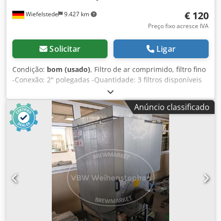
€ 120
Wiefelstede
9.427 km
Preço fixo acresce IVA
Solicitar
Ligar
Condição:
bom (usado)
, Filtro de ar comprimido, filtro fino
-Conexão: 2" polegadas -Quantidade: 3 filtros disponíveis
Dodpfx Afob A Ni Ej Eowa -Preço: por unidade
Anúncio classificado