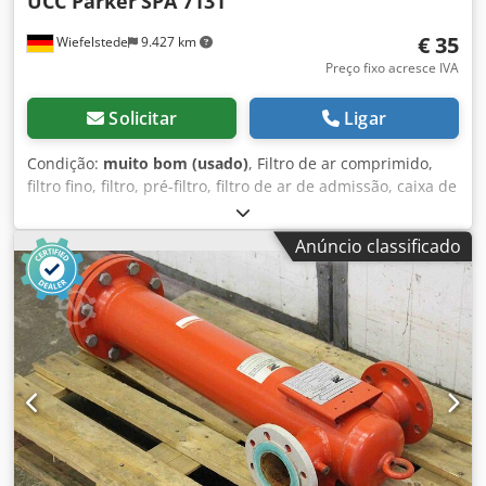
UCC Parker
SPA 7131
€ 35
Wiefelstede
9.427 km
Preço fixo acresce IVA
Solicitar
Ligar
Condição:
muito bom (usado)
, Filtro de ar comprimido,
filtro fino, filtro, pré-filtro, filtro de ar de admissão, caixa de
filtro de ar, caixa de filtro de ar, filtro de ar do gerador,
filtro de ventilação - Fabricante: UCC Parker, Filtro de ar
Anúncio classificado
Filtro de respiro de ar OVP -Tipo: SPA 7131 AB
Dwodpjvyqugjfx Af Eja -Número: 25x filtros de ar
disponíveis -Preço: por peça -Dimensões da embalagem:
80/80/H75 mm -Peso: 0,1 kg/peça