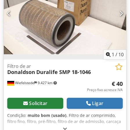
Tensão: 400 V Frequência: 50 Hz Estrutura base: sobre
chassi móvel Equipamento: bocal de aspiração 140 mm;
filtro de ar (categoria C el. conforme); motor assíncrono
(fabricante EMGR)
1
/
10
Filtro de ar
Donaldson
Duralife SMP 18-1046
€ 40
Wiefelstede
9.427 km
Preço fixo acresce IVA
Solicitar
Ligar
Condição:
muito bom (usado)
, Filtro de ar comprimido,
filtro fino, filtro, pré-filtro, filtro de ar de admissão, carcaça
do filtro de ar, caixa de filtro de ar, filtro de ar para gerador