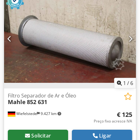
de Óleo de Ar Tipo N 2785000 / 49 302 52 171 -
Interior/exterior: Ø 110/170 mm -Círculo do parafuso: Ø
210 mm -Quantidade: 1x filtro de ar disponível
Dwjdpfjwbzzxjx Af Esa -Dimensões: Ø 245 x 420 mm -Peso:
3,4 kg.
1
/
6
Filtro Separador de Ar e Óleo
Mahle
852 631
€ 125
Wiefelstede
9.427 km
Preço fixo acresce IVA
Solicitar
Ligar