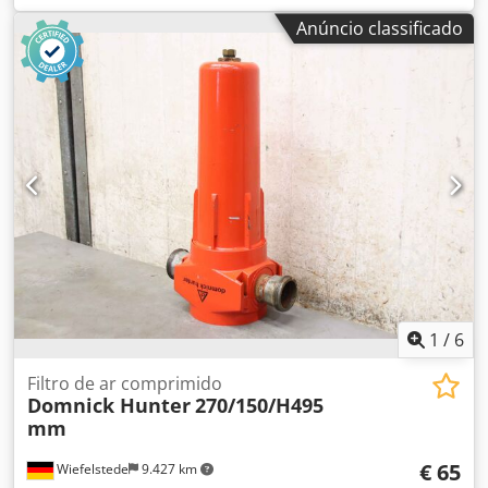
OL-AK 30 -Pressão: máx. 250 PSI / 17 bar -dimensão:
Anúncio classificado
550/430/H470 mm -Peso: 19 kg Dwodpfekahk Ssx Af Eea
1
/
6
Filtro de ar comprimido
Domnick Hunter
270/150/H495
mm
€ 65
Wiefelstede
9.427 km