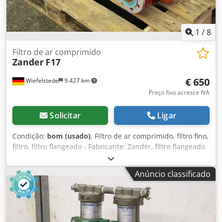
1
/
8
Filtro de ar comprimido
Zander
F17
€ 650
Wiefelstede
9.427 km
Preço fixo acresce IVA
Solicitar
Ligar
Condição:
bom (usado)
, Filtro de ar comprimido, filtro fino,
filtro, filtro flangeado - Fabricante: Zander, filtro flangeado
tipo F17 - Tipo de filtro: F 17 XA D, 2º Estágio / Elemento
filtrante 3075 A - Capacidade: 20 litros - Pressão de
Anúncio classificado
operação: 16 bar - Conexão: DN 80 - Preço: por unidade -
Quantidade: 2 un. Dodpfx Aefwnbxef Eswa - Dimensões:
380/300/A1170 mm - Peso: 72 kg