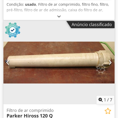
Condição:
usado
, Filtro de ar comprimido, filtro fino, filtro,
pré-filtro, filtro de ar de admissão, caixa do filtro de ar,
caixa do filtro de ar, filtro de ar do gerador, filtro compacto,
filtro HEPA Dwodpfx Aomrxacef Eea -Fabricante: camfil, tipo
Anúncio classificado
de filtro de ar ABSOLUTE 1E-1000-1 Ovp não utilizado -
Tamanho: 610x610x292 mm -Número: 3x filtro de ar
disponível -Preço: por peça -Dimensão embalagem:
610/610/H300 mm -Peso: 17 kg/unidade.
1
/
7
Filtro de ar comprimido
Parker Hiross
120 Q