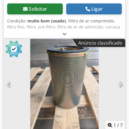
Solicitar
Ligar
Condição:
muito bom (usado)
, Filtro de ar comprimido,
filtro fino, filtro, pré-filtro, filtro de ar de admissão, carcaça
do filtro de ar, carcaça de filtro de ar, filtro de ar do
gerador Dedspyk Itspfx Af Eowa - Fabricante: Donaldson,
Anúncio classificado
filtro de ar tipo Duralife SMP 18 1045 Ovp - Quantidade: 8x
filtros de ar disponíveis - Preço: por peça - Dimensão da
embalagem: 265/265/H280 mm - Peso: 1,8 kg/unidade
1
/
7