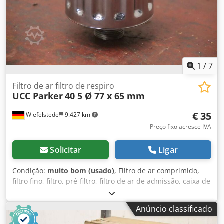
1
/
7
Filtro de ar filtro de respiro
UCC Parker
40 5 Ø 77 x 65 mm
€ 35
Wiefelstede
9.427 km
Preço fixo acresce IVA
Solicitar
Ligar
Condição:
muito bom (usado)
, Filtro de ar comprimido,
filtro fino, filtro, pré-filtro, filtro de ar de admissão, caixa de
filtro de ar, caixa de filtro de ar, filtro de ar do gerador,
filtro de ventilação Dwodpfx Asvyqvqjf Eja - Fabricante:
Anúncio classificado
UCC, Filtro de Ar Filtro de Respiro de Ar -Tipo: 40 5 -
Número: 4x filtros de ar disponíveis -Preço: por peça -