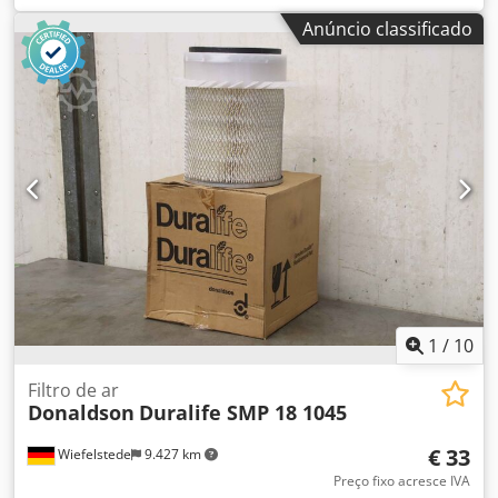
- Fabricante: Donaldson, filtro de ar modelo Duralife SMP
Anúncio classificado
18-1046 Ovp - Quantidade: 8 filtros de ar disponíveis -
Preço: por unidade - Dimensões: Ø 282 x 420 mm - Peso:
2,9 kg/unid. Dodpfezd Ac Hex Af Eowa
1
/
10
Filtro de ar
Donaldson
Duralife SMP 18 1045
€ 33
Wiefelstede
9.427 km
Preço fixo acresce IVA