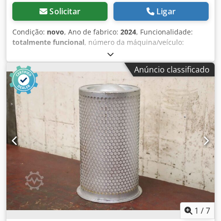
Solicitar
Ligar
Condição:
novo
, Ano de fabrico:
2024
, Funcionalidade:
totalmente funcional
, número da máquina/veículo:
102147.10340
, peso total:
4 kg
, Separador de ciclone
Kaeser F26KC com dreno de condensado ECO-Drain 31
Anúncio classificado
adequado para até 2,6 m³/min de ar comprimido. Os
separadores ciclone KAESER KC removem o condensado na
saída de ar comprimido do compressor. Eles são
essenciais para o funcionamento sem problemas e com
eficiência energética de secadores e filtros a jusante. Os
ciclones KC são fornecidos como padrão com o dreno de
condensado econômico e particularmente confiável ECO-
DRAIN 31 - incluindo, claro, um botão de teste e contato de
alarme. Eles também são particularmente fáceis de
combinar com filtros KAESER e podem ser fixados na
parede com suportes de parede opcionais. Isto torna a
instalação particularmente fácil. Dados técnicos: Fluxo
volumétrico 2,6 m³/min Conexão de entrada de ar
comprimido: G 1" Sobrepressão mínima: 2 bar
1
/
7
sobrepressão máx.: 16 bar Massa: 4,0kg Dwodevm Ahljpfx