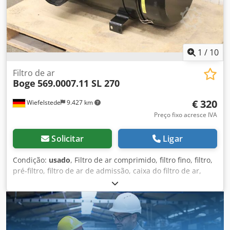
1
/
10
Filtro de ar
Boge
569.0007.11 SL 270
€ 320
Wiefelstede
9.427 km
Preço fixo acresce IVA
Solicitar
Ligar
Condição:
usado
, Filtro de ar comprimido, filtro fino, filtro,
pré-filtro, filtro de ar de admissão, caixa do filtro de ar,
caixa do filtro de ar, filtro de ar do gerador -Fabricante:
Boge, filtro de admissão do compressor tipo SL 270 -Tipo:
569.0007.11 -Ansaugfilterpatrone: 569.0007.31
Djdpfoppdhgox Af Eewa -Indicador de manutenção:
569000503 -Dimensões: 530/440/H850 mm -Peso: 28 kg