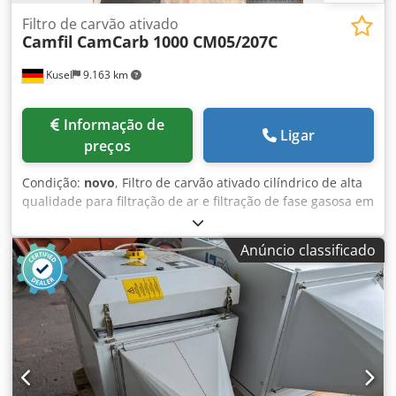
Filtro de carvão ativado
Camfil
CamCarb 1000 CM05/207C
Kusel
9.163 km
Informação de
Ligar
preços
Condição:
novo
, Filtro de carvão ativado cilíndrico de alta
qualidade para filtração de ar e filtração de fase gasosa em
sistemas de ventilação, climatização e ar de processo.
Adequado para a redução de odores e poluentes gasosos.
Anúncio classificado
Fabricante: Camfil Linha de produtos: CamCarb Tipo: 1000
CM05/207C Número do artigo: 56000101 Construção: filtro
cilíndrico Tipo de filtro: filtro de carvão ativado Aplicação:
filtração de fase gasosa Execução: filtro cilíndrico CamCarb
Dodezb Nu Ejpfx Af Eswa Estado: NOS