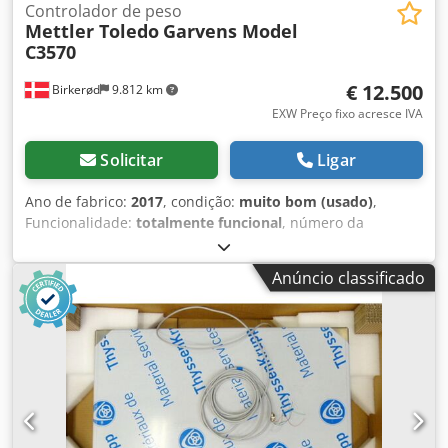
Controlador de peso
Mettler Toledo
Garvens Model
C3570
€ 12.500
Birkerød
9.812 km
EXW Preço fixo acresce IVA
Solicitar
Ligar
Ano de fabrico:
2017
, condição:
muito bom (usado)
,
Funcionalidade:
totalmente funcional
, número da
máquina/veículo:
85000290
, Mettler Toledo / Garvens
Modelo C3570 Ano 2017 Faixa 0-1500 g Dwsdpfx Aeyr
Anúncio classificado
Hhwsb Sja Temperatura 0 °C / +40 °C 100-240 V~ / 50-60Hz
Data expiração da calibração 12/7-25 Este modelo foi
atualizado em 2020 com um PPU, que gira as caixas em
90°. Ideal para áreas pequenas.