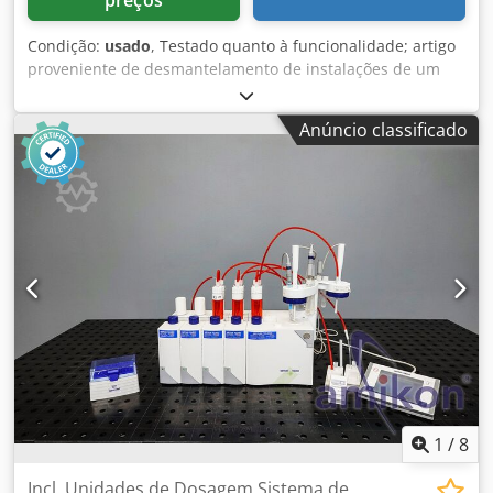
preços
Condição:
usado
, Testado quanto à funcionalidade; artigo
proveniente de desmantelamento de instalações de um
fornecedor da indústria automóvel. Fabricante: Mettler
Toledo Modelo: IMPGI0015K4-2H-SA Dwedszgbz Hepfx Ab
Anúncio classificado
Ssa Função: Célula de carga de precisão para aplicações
industriais Princípio de medição: Strain gauge (gauge de
deformação) Material: Aço inoxidável Classe de proteção:
IP68 Sinal de saída: Milivolt por Volt (mV/V) Tensão de
alimentação: 5–12 V DC Tipo de ligação: 4 fios Aplicação:
Balanças de plataforma, sistemas de dosagem e
enchimento
1
/
8
Incl. Unidades de Dosagem Sistema de