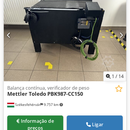
1
/
14
Balança contínua, verificador de peso
Mettler Toledo
PBK987-CC150
Székesfehérvár
9.757 km
Informação de
Ligar
preços