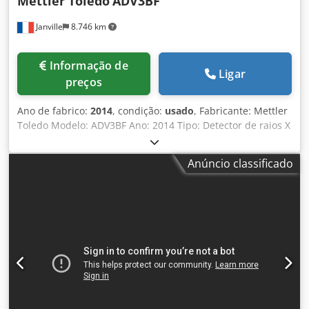
Mettler Toledo
ADV3BF
Janville
8.746 km
Informação de
Ligar
preços
Ano de fabrico:
2014
, condição:
usado
, Fabricante: Mettler
Toledo Modelo: ADV3BF Ano: 2014 Tipo: Detector de raios X
Alimentação: 230 V Potência: 2,3 kW Peso: 460 kg
Comprimento do transportador: 150 cm Largura da correia
Anúncio classificado
transportadora: 30 cm Altura máxima do produto: 5 cm
(ajustável) Dwedpfx Abox R D Aqo Ssa Entrada do produto:
Flange DN 20 / Ø ext. 235 mm (removível) Altura com
flange: 1505 mm Altura sem flange: 1225 mm Saída do
produto: 380 mm e 700 mm