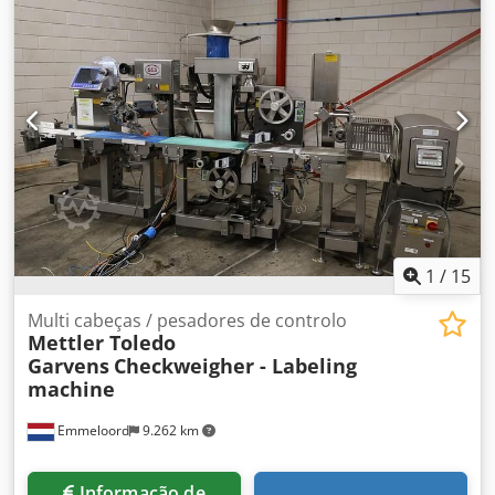
minuto
1
/
15
Multi cabeças / pesadores de controlo
Mettler Toledo
Garvens
Checkweigher - Labeling
machine
Emmeloord
9.262 km
Informação de