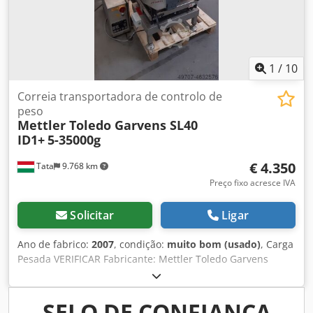
1
/
10
Correia transportadora de controlo de
peso
Mettler Toledo Garvens SL40
ID1+
5-35000g
€ 4.350
Tata
9.768 km
Preço fixo acresce IVA
Solicitar
Ligar
Ano de fabrico:
2007
, condição:
muito bom (usado)
, Carga
Pesada VERIFICAR Fabricante: Mettler Toledo Garvens
GmbH Modelo: SL40 ID1+ Dsdpfsfqpaaox Ab Sswa Ano de
c.: 2007 Carga máxima: 35000g área de peso 1-30 kg
resolução d=5 g, precisão de +/- 5 g potência máxima 40
SELO DE CONFIANÇA