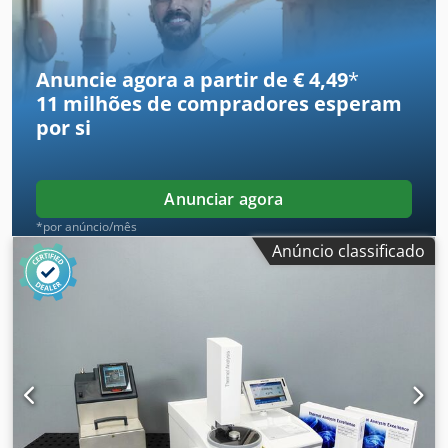
de embalagem e transporte em separado! Dwodpei Eb
Elsfx Ab Ssa
Anuncie agora a partir de € 4,49
*
11 milhões de compradores
esperam
por si
Anunciar agora
*por anúncio/mês
Anúncio classificado