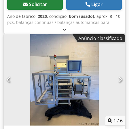
Solicitar
Ligar
Ano de fabrico:
2020
, condição:
bom (usado)
, aprox. 8 - 10
pcs. balanças contínuas / balanças automáticas para
utilização num sistema de transporte, Mettler Toledo -
segunda mão - usado Preço por peça: 2.950.-€ ex site
Anúncio classificado
(líquido), desmontado, embalado e carregado! Fabricante:
Mettler Toledo Por exemplo (segue-se uma lista mais
pormenorizada) Artigo 48 Balança automática Ano de
fabrico: 2020 Tipo: C 21 TLW250Corgo Máx. 35.000gramas
Mínimo: 100gramas T= - 35.000gr 230V Largura do cinto:
aprox. 49cm Largura do elemento: aprox. 55cm
Comprimento: 1.07m Terminal / Apresentação: ICS469d-
cargo ICS4x9-1 110-240V - 50/60Hz, 300mA Ainda sem pos:
Balança automática Djdpfoq U Rq Hjx Ab Sswa Ano de
fabrico: 2014 Tipo: ICS469-100 Máx. 40.000gramas Mínimo:
200gramas D= 5gr T= - 40.000gr 230V Ainda sem pos.
(pendurado no teto): Balança automática Ano de fabrico:
20? Tipo: C21 TLW250 Cargo Tipo: LCC300 Máx. 300kg
Mínimo: 200gramas D= 5gr T= - 40.000gr 230V
1
/
6