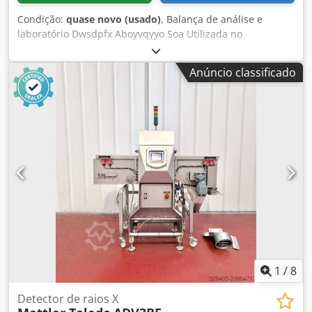
Condição:
quase novo (usado)
, Balança de análise e
laboratório Dwsdpfx Aboyvqyyo Soa Utilizada no
laboratório de uma produção médica em sala limpa. Preço
novo: 3.450,- €
Anúncio classificado
1
/
8
Detector de raios X