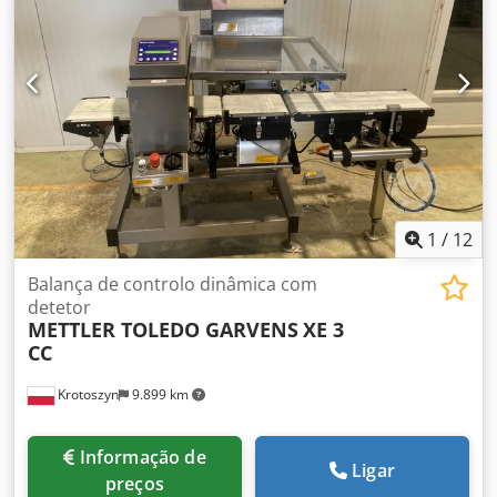
pergunte sobre os custos de envio.
moderno. Origem: Instalação de Biotecnologia / Pesquisa
Condição: Diretamente do Laboratório
(Descontaminado/Original) Integridade: 100% de peças
originais (Não recondicionado)
1
/
12
Balança de controlo dinâmica com
detetor
METTLER TOLEDO GARVENS
XE 3
CC
Krotoszyn
9.899 km
Informação de
Ligar
preços