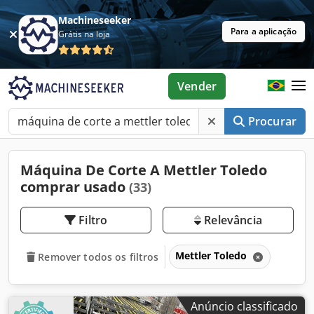
Machineseeker
Para a aplicação
Grátis na loja
Vender
Procurar
Máquina De Corte A Mettler Toledo
comprar usado
(33)
Filtro
Relevância
Mettler Toledo
Remover todos os filtros
Anúncio classificado