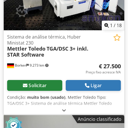
1
/
18
Sistema de análise térmica, Huber
Ministat 230
Mettler Toledo
TGA/DSC 3+ inkl.
STAR Software
€ 27.500
Borken
9.273 km
Preço fixo acresce IVA
Solicitar
Ligar
Condição:
muito bom (usado)
, Mettler Toledo Tipo:
TGA/DSC 3+ Sistema de análise térmica Mettler Toledo
TGA/DSC 3+ HT + GC401 + XP5U + Huber Ministat –
incluindo software STAR e dongle À venda está um sistema
Anúncio classificado
completo de análise térmica, pronto para uso, da Mettler
Toledo em versão de alta temperatura (até aprox. 1600 °C),