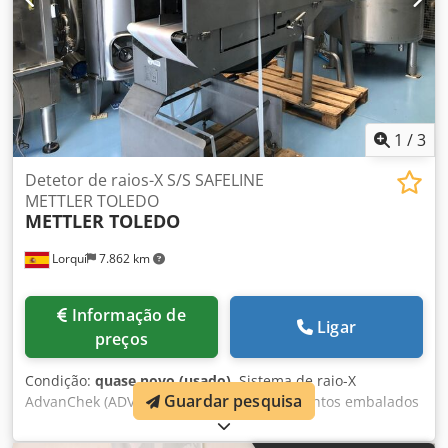
1
/
3
Detetor de raios-X S/S SAFELINE
METTLER TOLEDO
METTLER TOLEDO
Lorquí
7.862 km
Informação de
Ligar
preços
Condição:
quase novo (usado)
, Sistema de raio-X
Guardar pesquisa
AdvanChek (ADV 3) para inspeção de alimentos embalados
e produtos/materiais farmacêuticos. Varredura por raio-X
para detecção de corpos estranhos contaminantes, como