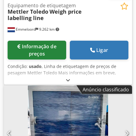
Equipamento de etiquetagem
Mettler Toledo
Weigh price
labelling line
Emmeloord
9.262 km
Informação de
Ligar
preços
Condição:
usado
, Linha de etiquetagem de preços de
pesagem Mettler Toledo Mais informações em breve,
dimensões no álbum de fotografias Djdpfjq E T U Rox Ab
Sswa
Anúncio classificado