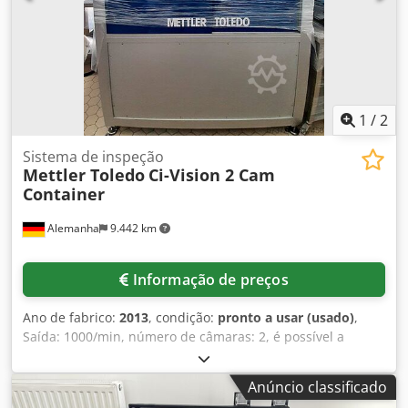
1
/
2
Sistema de inspeção
Mettler Toledo
Ci-Vision 2 Cam
Container
Alemanha
9.442 km
Informação de preços
Ano de fabrico:
2013
, condição:
pronto a usar (usado)
,
Saída: 1000/min, número de câmaras: 2, é possível a
inspeção no local. Djdpfx Aboucfxao Sewa
Anúncio classificado