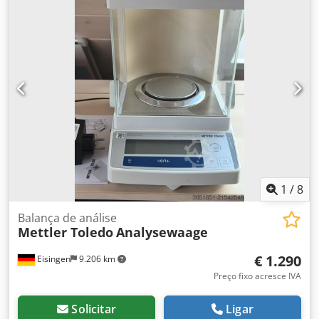
fabricação: 2016 Display: ICS4255 Outros dados sobre
pesos mínimos/máximos, larguras das correias e
comprimentos dos elementos serão fornecidos
posteriormente Tipo: Precision Junction Box AJB5408 PIN:
30206112 SIN: 5043R448GS Faixa de temperatura: -20°C a
+10°C Condição: boa Dwodpfxewx Hxqo Ab Ssa Disponível:
imediatamente Localização: Unna
1
/
8
Balança de análise
Mettler Toledo
Analysewaage
€ 1.290
Eisingen
9.206 km
Preço fixo acresce IVA
Solicitar
Ligar