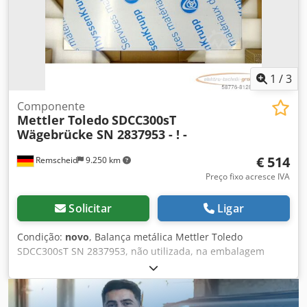
1
/
3
Componente
Mettler Toledo
SDCC300sT
Wägebrücke SN 2837953 - ! -
€ 514
Remscheid
9.250 km
Preço fixo acresce IVA
Solicitar
Ligar
Condição:
novo
, Balança metálica Mettler Toledo
SDCC300sT SN 2837953, não utilizada, na embalagem
original aberta, 100% funcional ATENÇÃO: Por favor,
informe-se sobre os custos de embalagem e transporte em
separado! ATENÇÃO: Por favor, informe-se sobre os custos