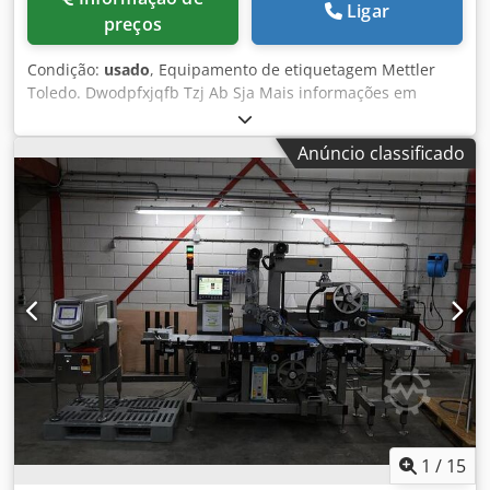
Ligar
preços
Condição:
usado
, Equipamento de etiquetagem Mettler
Toledo. Dwodpfxjqfb Tzj Ab Sja Mais informações em
breve.
Anúncio classificado
1
/
15