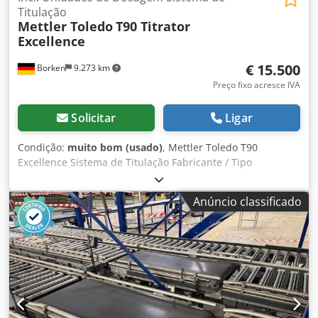
Titulação
Mettler Toledo
T90 Titrator
Excellence
€ 15.500
Borken
9.273 km
Preço fixo acresce IVA
Solicitar
Ligar
Condição:
muito bom (usado)
, Mettler Toledo T90
Excellence Sistema de Titulação Fabricante / Tipo
Fabricante: Mettler Toledo Modelo: T90 Excellence Tipo de
equipamento: Sistema de titulação automática / Titulador
Anúncio classificado
Fabricado na Suíça Descrição Sistema de titulação
automática usado da série Excellence da Mettler Toledo. O
sistema é adequado para análises laboratoriais, titulações
automáticas, medições de pH, garantia de qualidade, bem
como aplicações em pesquisa, desenvolvimento e análise
industrial. Dados Técnicos Versão do software: 4.0.1
Alimentação: +5 V DC / 2,0 A e 24 V DC / 1,5 A Porta
Ethernet CAN IN / CAN OUT Interfaces COM Entradas