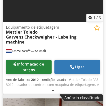
1
/
6
Equipamento de etiquetagem
Mettler Toledo
Garvens
Checkweigher - Labeling
machine
Emmeloord
9.262 km
Informação de
Ligar
preços
Ano de fabrico:
2010
, condição:
usado
, Mettler Toledo PAS
3012 pesador de controlo com máquina de etiquetagem. A
etiquetagem podia ser movida electricamente em todas as
direcções para um posicionamento preciso das etiquetas. -
Anúncio classificado
Peso máximo: 6KG Dodpsivnqcofx Ab Sowa - Peso mínimo:
0.020KG - E: 0,001KG - Classificado para 70 pacotes por