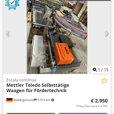
1
/
15
Escala contínua
Mettler Toledo
Selbsttätige
Waagen für Fördertechnik
€ 2.950
Biebergemünd
9.315 km
Preço fixo acresce IVA