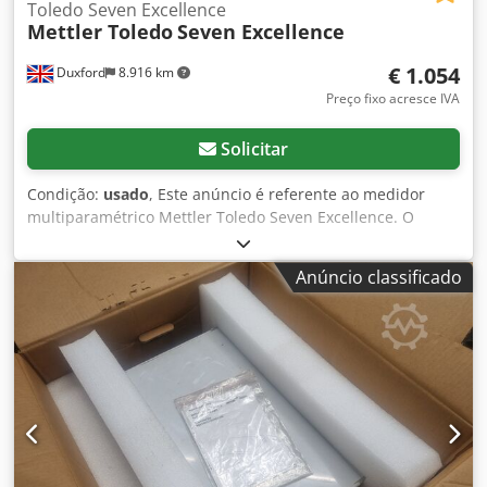
Toledo Seven Excellence
Mettler Toledo
Seven Excellence
€ 1.054
Duxford
8.916 km
Preço fixo acresce IVA
Solicitar
Condição:
usado
, Este anúncio é referente ao medidor
multiparamétrico Mettler Toledo Seven Excellence. O
equipamento está em perfeito estado de funcionamento e
pronto para uso imediato. Este medidor multiparamétrico
Anúncio classificado
é um instrumento de laboratório de alta qualidade,
fabricado pela Mettler Toledo (Modelo: Seven Excellence).
É um instrumento modular e de alta precisão, capaz de
medir pH, condutividade e outros parâmetros
eletroquímicos essenciais. Foi obtido diretamente de uma
instalação em funcionamento, oferecendo desempenho e
confiabilidade superiores para aplicações laboratoriais
padrão, garantindo, ao mesmo tempo, uma alternativa
econômica em comparação com a compra de