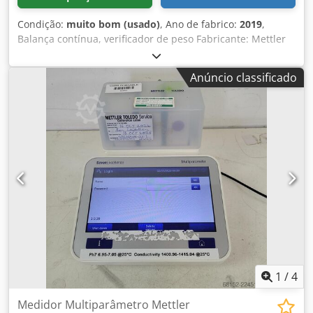
Condição:
muito bom (usado)
, Ano de fabrico:
2019
,
Balança contínua, verificador de peso Fabricante: Mettler
Toledo Modelo: PBK987-CC150 Plataforma de pesagem de
alta precisão A correia transportadora e a estrutura foram
Anúncio classificado
fabricadas pela Modumac Dimensões: Largura da correia:
430x848 mm Máx. largura: 628 mm Altura: 700 mm Carga
máxima: 150 kg Dwedpjv Urqfsfx Ab Sja Temos dois
pedaços! Preço por peça!
1
/
4
Medidor Multiparâmetro Mettler