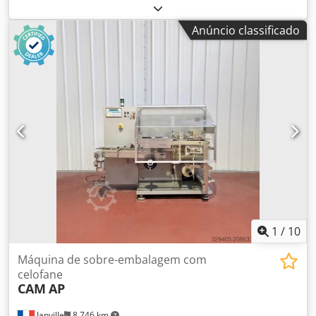
Máquina de embalamento em celofane Tipo de filme: OPP
Largura do filme: 90–300 mm Crsdpfsx R D Dhsx Ab Sof
Anúncio classificado
Espessura do filme: 0,020–0,050 mm Diâmetro máx. do
rolo: 350 mm Capacidade máx.: 50 ciclos/min Formato
(mín.): 60 mm x 30 mm x 60 mm Formato (máx.): 250 mm x
250 mm x 140 mm Formatos: 2x2 = 90 x 100 x 54:
capacidade: 50 ciclos/min 2x3 = 90 x 150 x 54: capacidade:
35 ciclos/min 2x4 = 90 x 200 x 81: capacidade: 18 ciclos/min
Alimentação elétrica: 4 x 400 V + N + PE / 50-60 Hz Potência
instalada: 4 kW (6 A) Pressão de ar: mín. 4 bar / máx. 10
bar Documentação disponível
1
/
10
Máquina de sobre-embalagem com
celofane
CAM
AP
Janville
8.746 km