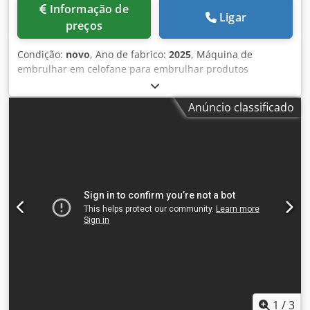
Informação de
Ligar
preços
Condição:
novo
, Ano de fabrico:
2025
, Máquina de
embrulhar em celofane para embrulhar produtos
retangulares, redondos ou ovais. O Cello Wrapper foi
projetado principalmente para embrulhar em celofane
Anúncio classificado
vários produtos em uma única embalagem, por exemplo,
10 bolos de arroz. Além de produtos cilíndricos, produtos
ovais ou retangulares também podem ser embrulhados
em celofane. O processo de embalagem inclui alimentação
automática, empilhamento, embalagem dos produtos,
corte e descarregamento da embalagem final. CLP da
OMRON, tela sensível ao toque da WEINVIEW,
interruptores e botões da SIEMENS. Um módulo de linha
destacável e uma impressora jato de tinta estão incluídos.
- Especificações: taxa máxima de ciclos da máquina em
marcha lenta: 30 ciclos/minuto; Dimensões do produto*
Diâmetro: 80-100 mm; Comprimento final da embalagem:
50-220 mm; Potência: 220V, 4kW; Consumo de ar
comprimido: 0,03m³/min; Dimensões da máquina de
1
/
3