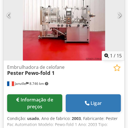
1
/
15
Embrulhadora de celofane
Pester
Pewo-fold 1
Janville
8.746 km
Informação de
Ligar
preços
Condição:
usado
, Ano de fabrico:
2003
, Fabricante: Pester
Pac Automation Modelo: Pewo-fold 1 Ano: 2003 Tipo: