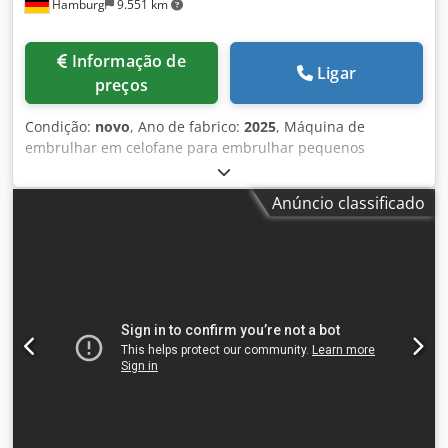
Hamburg
9.551 km
Informação de
Ligar
preços
Condição:
novo
, Ano de fabrico:
2025
, Máquina de
embrulhar em celofane para embrulhar pequenos
produtos com filme de celofane. O AMTEC Cello Wrapper
foi projetado principalmente para embrulhar em celofane
Anúncio classificado
pequenas caixas contendo, por exemplo, papel de cigarro,
baralhos de cartas, lâminas de barbear, pacotes de goma
de mascar, etc. - Especificações: taxa máxima de ciclos da
máquina em marcha lenta: 120 ciclos/minuto; Dimensões
do produto C(30-130)xL(20-80)x(A5-35)mm; Potência: 220V,
3kW; Ar comprimido: 3 bar; Dimensões da máquina de
embalagem: C1500xL700xA1650mm; Peso: aprox. 410 kg.
Credev Nkxdepfx Ab Sjf Observe que nossos preços novos
geralmente são mais baixos do que os preços habituais de
usados. Basta perguntar e nos contar sua tarefa de
embalagem. - Geralmente há de 30 a 50 máquinas novas
diferentes disponíveis imediatamente em estoque. Além