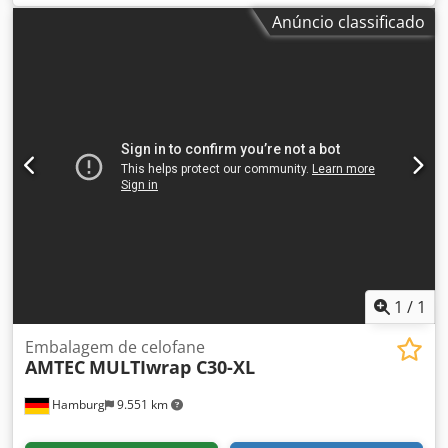
- Especificações: taxa máxima de ciclos da máquina em
Anúncio classificado
marcha lenta: 100 ciclos/minuto; Dimensões do produto
(mm): C(40-160)xL(20-100)xA(8-45); 380 V, 4,5 kW; Ar
comprimido não é necessário; Dimensões da máquina
(mm): C2000xL790xA1550; Peso (líquido/bruto) 930/1030 kg.
1 conjunto de ferramentas/formatos incluído, dispensador
de linha de corte incluído, correia transportadora
alimentadora também Csdpjv Nkxkjfx Ab Ssrf Observe que
nossos preços novos geralmente são mais baixos do que
os preços habituais de usados. Basta perguntar e nos
contar sua tarefa de embalagem. - Geralmente há de 30 a
50 máquinas novas diferentes disponíveis imediatamente
em estoque. Além disso, temos prazos de entrega muito
curtos, de aproximadamente 3 semanas, para máquinas
fabricadas de acordo com as especificações do cliente. -
1
/
1
Todas as máquinas estão disponíveis com garantia total.
Embalagem de celofane
AMTEC
MULTIwrap C30-XL
Hamburg
9.551 km