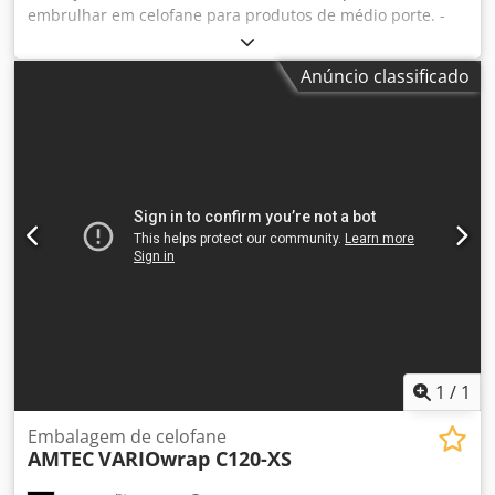
embrulhar em celofane para produtos de médio porte. -
Especificações: taxa máxima de ciclos da máquina em
marcha lenta: 45 ciclos/minuto; Dimensões do produto
Anúncio classificado
(mm) C(110-190)xL(70-150)xA(5-30) - (L+A Cedpfsv Nkw Hex
Ab Sjrf
1
/
1
Embalagem de celofane
AMTEC
VARIOwrap C120-XS