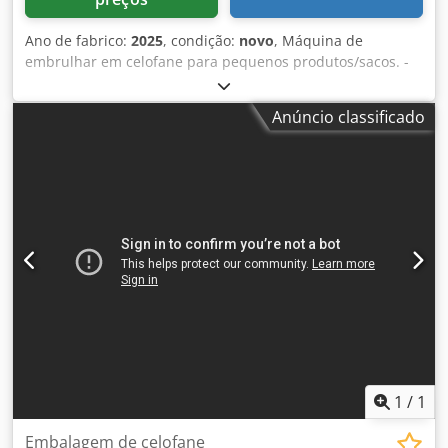
Ano de fabrico:
2025
, condição:
novo
, Máquina de
embrulhar em celofane para pequenos produtos/sacos. -
Especificações: taxa máxima de ciclos da máquina em
marcha lenta: 45 ciclos/minuto; Dimensões do produto
Anúncio classificado
(mm): C(110-150)xL(70-120)xA(5-30) - (L+A Crodpfxov Nkwyj
Ab Sjf
1
/
1
Embalagem de celofane