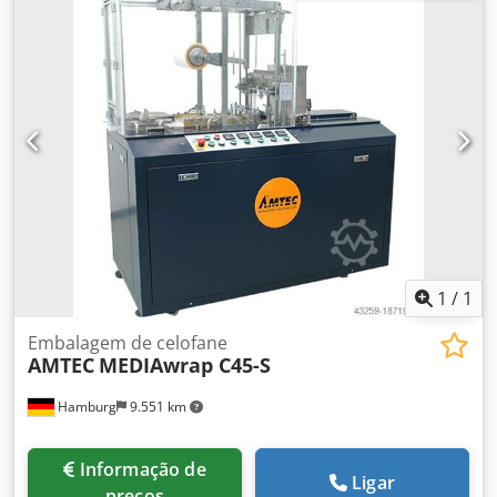
Capacidade de dosagem mín./máx.: 5cm³/50cm³, mín.
largura do saco: 50 mm, mín. altura do saco: 50 mm, máx.
largura do saco (saco único): 65 mm + 65 mm, máx. largura
do saco (com perfuração): 70+mm, máx. altura do saco: 150
mm, faixa de capacidade de embalagem: 150-18000
sacos/h. Material de embalagem (todos os materiais de
embalagem seláveis a quente): polietileno opalino,
celofane, poliéster, polipropileno biológico, etc. Dimensões
da máquina X/Y/Z: aprox. 5000mm/1100mm/2100mm,
peso: aprox. 1100 kg. Documentação disponível. É possível
uma inspeção no local. Cjdpfswa A Ttsx Ab Sorf
1
/
1
Embalagem de celofane
AMTEC
MEDIAwrap C45-S
Hamburg
9.551 km
Informação de
Ligar
preços