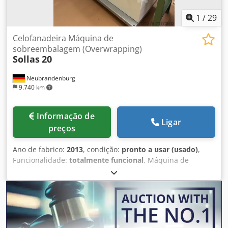
1
/
29
Celofanadeira Máquina de
sobreembalagem (Overwrapping)
Sollas
20
Neubrandenburg
9.740 km
Informação de
Ligar
preços
Ano de fabrico:
2013
, condição:
pronto a usar (usado)
,
Funcionalidade:
totalmente funcional
, Máquina de
sobreembalagem / celofaneadora do fabricante Sollas
Holland B.V., modelo SOLLAS 20, ano de fabricação 2013
Uma máquina de embalagem compacta e confiável para
sobreembalagens de alta qualidade com celofane/filme de
produtos individuais ou agrupados. Dados técnicos Tipo
de máquina: Máquina de sobreembalagem /