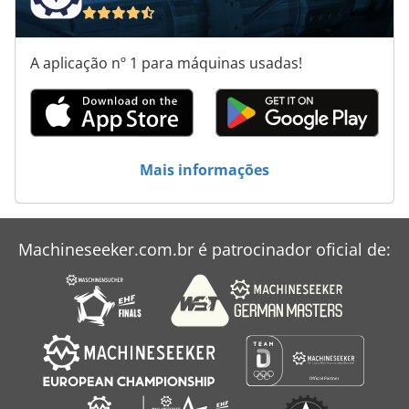
Seladora
A aplicação nº 1 para máquinas usadas!
Sollas
Tela
Tevopharm
Mais informações
Thermoform
Traysealer
Machineseeker.com.br é patrocinador oficial de:
Unscrambler