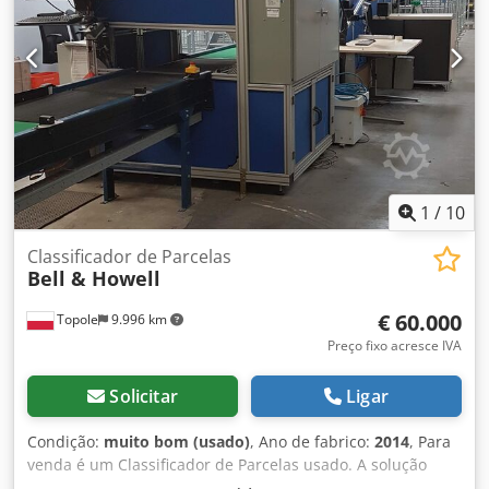
abbinato ad etichettatrice elettronica per inserimento
indirizzi da 1 pollice a 4 pollici da 2 a 4 piste oltre anche
per conti correnti, confezionatrice predisposta con
apparato stirofilm per riduzione del lasco sacchetto, staker
di raccolta e conteggio prodotti con espulsioone laterale e
nastro meccanico di uscita prodotto. Codouxmliopfx Ab
Ssrf
1
/
10
Classificador de Parcelas
Bell & Howell
€ 60.000
Topole
9.996 km
Preço fixo acresce IVA
Solicitar
Ligar
Condição:
muito bom (usado)
, Ano de fabrico:
2014
, Para
venda é um Classificador de Parcelas usado. A solução
Sorter consiste num sistema de processamento de alta