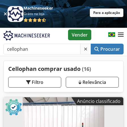
Machineseeker
Para a aplicação
Grátis na loja
Vender
Procurar
Cellophan comprar usado
(16)
Filtro
Relevância
Anúncio classificado