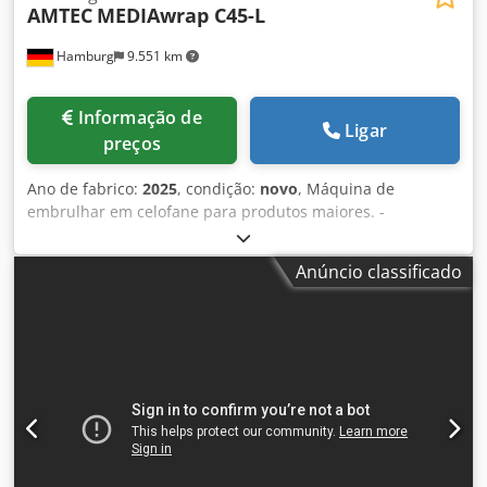
AMTEC
MEDIAwrap C45-L
Hamburg
9.551 km
Informação de
Ligar
preços
Ano de fabrico:
2025
, condição:
novo
, Máquina de
embrulhar em celofane para produtos maiores. -
Especificações: taxa máxima de ciclos da máquina em
marcha lenta: 35 ciclos/minuto; Dimensões do produto
Anúncio classificado
(mm): C(110-280)xL(70-150)xA(10-70) - (L+A Cedsv Nkw
Tepfx Ab Serf