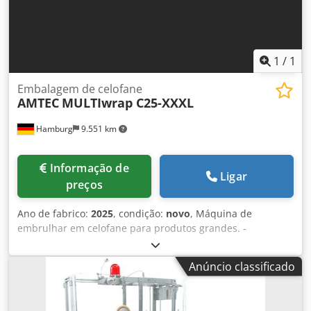
1
/
1
Embalagem de celofane
AMTEC
MULTIwrap C25-XXXL
Hamburg
9.551 km
Informação de
Ligar
preços
Ano de fabrico:
2025
, condição:
novo
, Máquina de
embrulhar em celofane para produtos grandes. -
Especificações: taxa máxima de ciclos da máquina em
marcha lenta: 23 ciclos/minuto; Dimensões do produto
Anúncio classificado
(mm): C(100-405)xL(45-250)xA(25-115); Dimensões da
máquina (mm) C2200xL1000xA1700; Potência: 380 V, 6,5
kW; ar comprimido; 5-7 bar, 0,46 m³/min; Peso