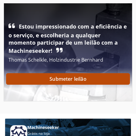
Embalador
Embaladora
Estou impressionado com a eficiência e
Estoque
o serviço, e escolheria a qualquer
momento participar de um leilão com a
Etiquetador
Machineseeker!
Filme Tubular
Thomas Schelkle, Holzindustrie Bernhard
Fole
Submeter leilão
Molho
Rótulo
Rótulos
Salada
Machineseeker
Sela
Grátis na loja