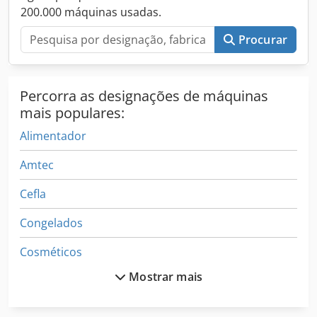
embalagem Automatizador de embalagem Envasadora
200.000 máquinas usadas.
automática Seladora automática Celofanadora
Automatizador de filme
Procurar
Percorra as designações de máquinas
mais populares:
Alimentador
Amtec
Cefla
Congelados
Cosméticos
Mostrar mais
Cyklop
Dosagem