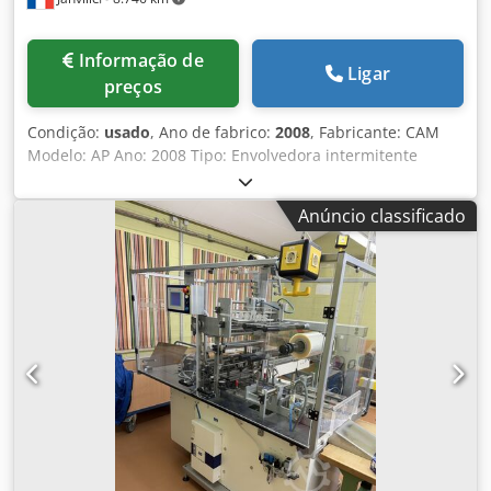
Informação de
Ligar
preços
Condição:
usado
, Ano de fabrico:
2008
, Fabricante: CAM
Modelo: AP Ano: 2008 Tipo: Envolvedora intermitente
Materiais: Polipropileno, PVC, celofane. Alimentação:
automática ou manual. Crodex R A Dgspfx Ab Sof
Anúncio classificado
Velocidade mecânica: 31 - 100 ciclos/minuto. Formato:
Comprimento (A): 35 - 150 mm Altura (B): 15 - 80 mm
Largura (C): 60 - 300 mm Mandril: Ø 70 - 76 mm Bobina:
máx. Ø 320 mm Largura: 100 - 400 mm