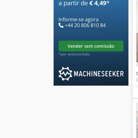
a partir de
€ 4,49
*
Informe-se agora
+44 20 806 810 84
vender sem comissão
*por anúncio/mês