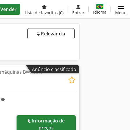
Vender
Idioma
Lista de favoritos
(0)
Entrar
Menu
Relevância
Anúncio classificado
e máquinas BWF RK4
m
Informação de
preços