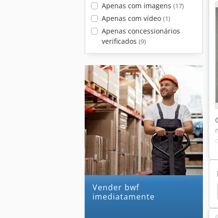
Apenas com imagens
(17)
Apenas com vídeo
(1)
Apenas concessionários
verificados
(9)
Vender bwf
Fixador
Farwick Max
Fuji
Max Simmel
imediatamente