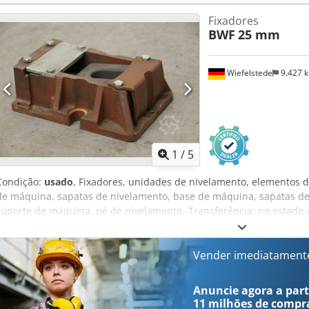
consideramos fiáveis e, sempre que possível, diretamente do fabri
Fixadores
de boa-fé, mas não podemos garantir a sua exatidão. Consequent
BWF
25 mm
ou condição contratual. Recomendamos que verifique todos os deta
Wiefelstede
9.427 
1
/
5
Condição:
usado
, Fixadores, unidades de nivelamento, elementos 
de máquina, sapatas de nivelamento, base de máquina, sapatas de
suporte de máquina, pé de nivelamento -Transferência: no estado 
ser visto nas fotos (falta a placa superior) -para: máquinas-ferrame
mm Cjdpjd N D Dhofx Adrsrf -Preço: por peça -Número: 14 peças -
kg
Vender imediatament
Anuncie agora a parti
11 milhões de compr