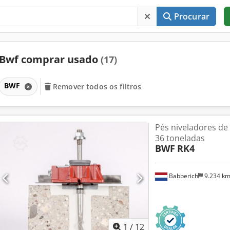
Procurar
Bwf comprar usado
(17)
BWF
Remover todos os filtros
Pés niveladores d
36 toneladas
BWF
RK4
Babberich
9.234 k
1
/
12