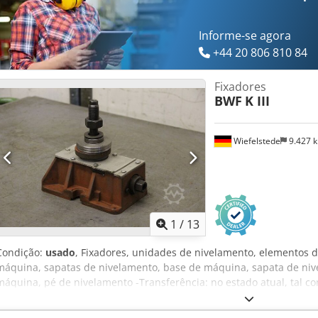
Informe-se agora
+44 20 806 810 84
Fixadores
BWF
K III
Wiefelstede
9.427 
1
/
13
Condição:
usado
, Fixadores, unidades de nivelamento, elementos 
máquina, sapatas de nivelamento, base de máquina, sapata de niv
máquina, pé de nivelamento -Transferência: no estado atual, tal 
ferramentas e instalações -Preço: por peça -número: 8 peças -Dim
245/140/H100 1 peça Crsdpfod N D Disx Adref -Peso: 10,8 kg/unida