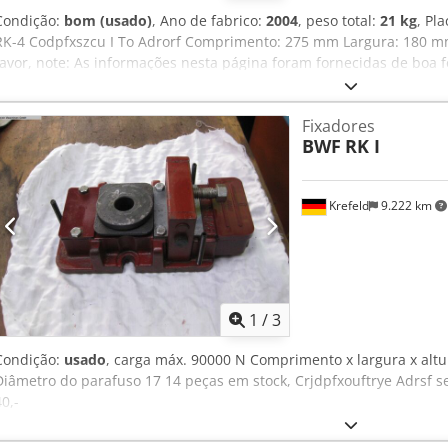
Condição:
bom (usado)
, Ano de fabrico:
2004
, peso total:
21 kg
, Pl
RK-4 Codpfxszcu I To Adrorf Comprimento: 275 mm Largura: 180 mm
favor, note: As informações nesta página foram fornecidas de boa 
conhecimento e consciência, bem como, quando possível, obtidas d
fornecidas de boa fé, mas a precisão não pode ser garantida. Assi
Fixadores
condições contratuais. Recomendamos que verifique todos os detal
BWF
RK I
Krefeld
9.222 km
1
/
3
Condição:
usado
, carga máx. 90000 N Comprimento x largura x altu
Diâmetro do parafuso 17 14 peças em stock, Crjdpfxouftrye Adrsf s
40,-