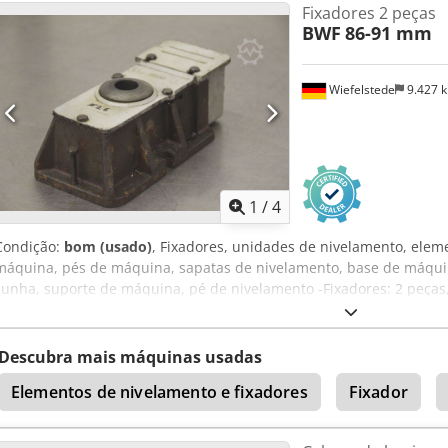
Fixadores 2 peças
BWF
86-91 mm
Wiefelstede
9.427 
1
/
4
Condição:
bom (usado)
, Fixadores, unidades de nivelamento, elem
máquina, pés de máquina, sapatas de nivelamento, base de máquin
cunha, suporte de máquina, pé de nivelamento -Fixadores: 2 peça
sistemas -altura mínima: 86 mm -Max. Altura: 91 mm. -Preço: com
230/110/H86 mm -Peso 6 kg/peça Codpsfzluhefx Adrerf
Descubra mais máquinas usadas
Elementos de nivelamento e fixadores
Fixador