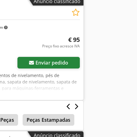
Anúncio classificado
km
€ 95
Preço fixo acresce IVA
Enviar pedido
entos de nivelamento, pés de
a, sapata de nivelamento, sapata de
s, para máquinas-ferramentas e
pleto -Dimensiona cada um:
Peças
Peças Estampadas
Cunha
Pés de máq
Anúncio classificado