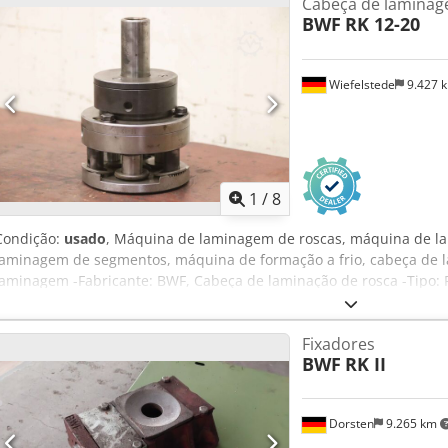
Cabeça de laminag
BWF
RK 12-20
Wiefelstede
9.427 
1
/
8
Condição:
usado
, Máquina de laminagem de roscas, máquina de l
laminagem de segmentos, máquina de formação a frio, cabeça de 
laminagem -Fabricante: BWF, Cabeça de laminação de rosca -Tipo: 
1,5 -Dimensão: Ø 120 x 180 mm Crodpeu Tyvhjfx Adrof -Peso: 5,6 kg
Fixadores
BWF
RK II
Dorsten
9.265 km