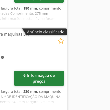
, largura total:
180 mm
, comprimento
neladas Comprimento: 275 mm
s informações nesta página foram
dida do possível, obtidas do
tidão não pode ser garantida.
Anúncio classificado
ara máquinas BWF
contratuais. Recomendamos que
m
Informação de
preços
, largura total:
230 mm
, comprimento
f N.º DE IDENTIFICAÇÃO DA MÁQUINA:
imento: 345 mm Largura: 230 mm
 página foram obtidas de fontes que