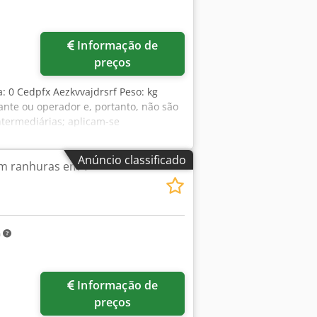
Informação de
preços
: 0 Cedpfx Aezkvvajdrsrf Peso: kg
cante ou operador e, portanto, não são
ntermediárias; aplicam-se
da. Sobre nós Mais de 400 máquinas
abricante ou operador e, portanto, não
Anúncio classificado
om ranhuras em T
as intermediárias; aplicam-se
da. Sobre nós Mais de 400 máquinas
apacidade de guindaste de 70 t Mais
nder máquinas, linhas de produção ou o
o site. As visitas podem ser
m
Informação de
preços