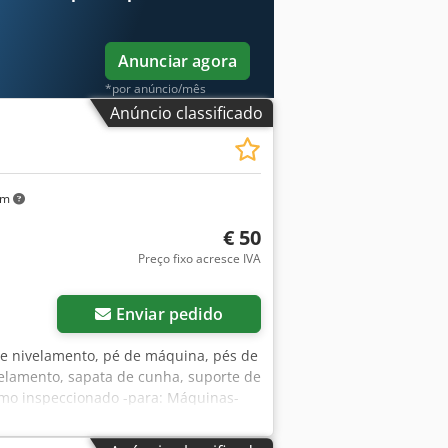
Anunciar agora
*por anúncio/mês
Anúncio classificado
km
€ 50
Preço fixo acresce IVA
Enviar pedido
de nivelamento, pé de máquina, pés de
elamento, sapata de cunha, suporte de
como inspeccionado -para: Máquinas-
ensões: 240/140/H220 mm /
de.