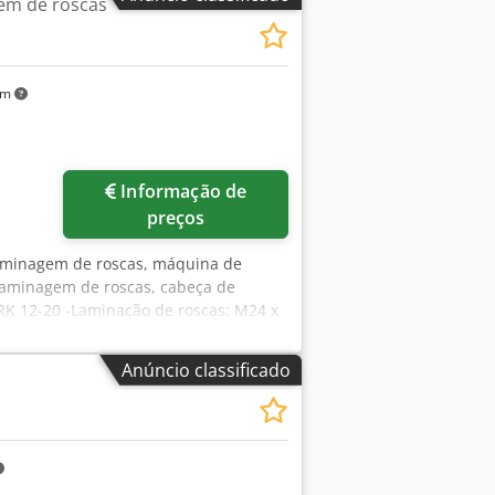
em de roscas
km
Informação de
preços
aminagem de roscas, máquina de
laminagem de roscas, cabeça de
RK 12-20 -Laminação de roscas: M24 x
Anúncio classificado