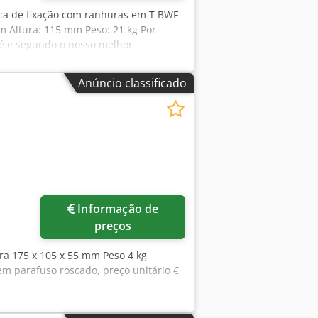
aca de fixação com ranhuras em T BWF -
 Altura: 115 mm Peso: 21 kg Por
fé e segundo o nosso melhor
o fabricante. As informações são
m, não constituem representação ou
Anúncio classificado
hes importantes.
Informação de
preços
ra 175 x 105 x 55 mm Peso 4 kg
em parafuso roscado, preço unitário €