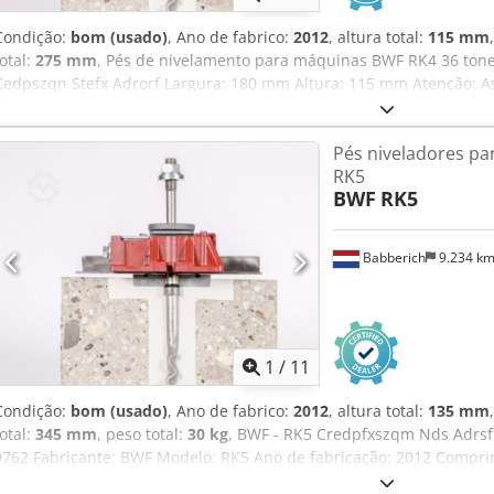
Condição:
bom (usado)
, Ano de fabrico:
2012
, altura total:
115 mm
total:
275 mm
, Pés de nivelamento para máquinas BWF RK4 36 to
Cedpszqn Stefx Adrorf Largura: 180 mm Altura: 115 mm Atenção: A
fornecidas por nós, com o máximo de cuidado e diligência, e, na me
fabricante. As informações são fornecidas de boa-fé, mas a sua exa
Pés niveladores p
Consequentemente, não representam uma garantia ou condições 
RK5
verifique todos os detalhes importantes.
BWF
RK5
Babberich
9.234 k
1
/
11
Condição:
bom (usado)
, Ano de fabrico:
2012
, altura total:
135 mm
total:
345 mm
, peso total:
30 kg
, BWF - RK5 Credpfxszqm Nds Adrs
9762 Fabricante: BWF Modelo: RK5 Ano de fabricação: 2012 Compr
Altura: 135 mm Peso: 30 kg Atenção: As informações contidas nesta