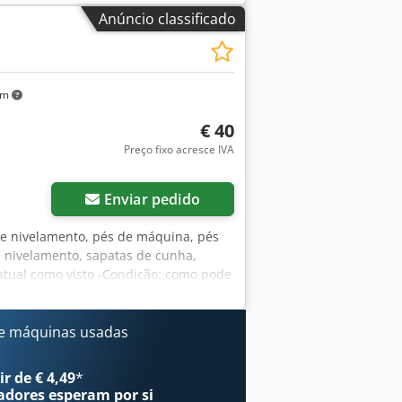
cante. As informações são fornecidas
Anúncio classificado
emente, não constituem uma garantia
lhes importantes.
km
€ 40
Preço fixo acresce IVA
Enviar pedido
de nivelamento, pés de máquina, pés
 nivelamento, sapatas de cunha,
atual como visto -Condição: como pode
ntas e sistemas -Suporte interior: 25
Dimensões: 200/120/H63 mm -Peso: 4,8
e máquinas usadas
r de € 4,49
*
adores
esperam por si