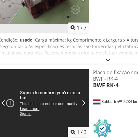
1
/
7
Condição:
usado
, Carga máxima: kg Comprimento x Largura x Altura
Preço unitário As especificações técnicas são fornecidas pelo fabri
vinculativas para nós. Reservamo-nos o direito de efetuar vendas i
exclusivamente os nossos termos e condições comerciais e de ven
próprias em stock. As especificações técnicas são fornecidas pelo f
Placa de fixação c
são vinculativas para nós. Reservamo-nos o direito de efetuar vend
BWF - RK-4
exclusivamente os nossos termos e condições comerciais e de ven
BWF
RK-4
próprias em stock Mais de 15.000 m² de área de armazenamento, c
de 10.000 artigos de acessórios para a sua oficina Se pretende ve
seu estabelecimento, contacte-nos. Mais ofertas disponíveis no noss
Babberich
9.234 k
agendadas. Aguardamos a sua visita. A sua equipa Markus Hirsch
1
/
3