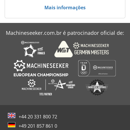
Hacker De Beterraba
Mais informações
Mergulho Vi
Pá De Dobramento
Machineseeker.com.br é patrocinador oficial de:
Série De Buraco
Veículos
+44 20 331 800 72
+49 201 857 861 0