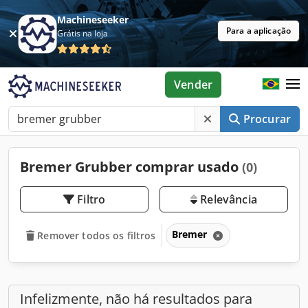
Machineseeker
Para a aplicação
Grátis na loja
Vender
Procurar
Bremer Grubber comprar usado
(0)
Filtro
Relevância
Bremer
Remover todos os filtros
Infelizmente, não há resultados para