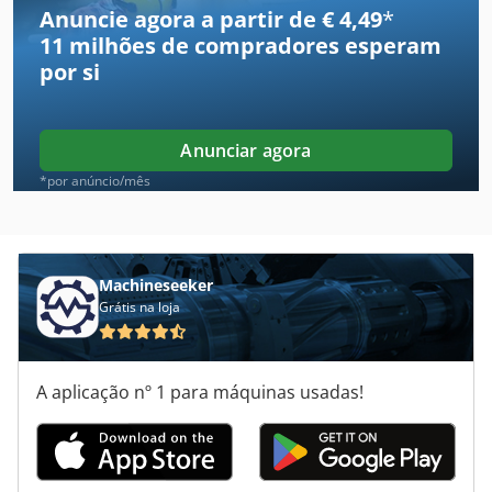
Anuncie agora a partir de € 4,49
*
11 milhões de compradores
esperam
Elementos De Amortecedores Gerb
por si
Equipamento De Mergulho
Escavadores De Beterraba
Anunciar agora
Ferramenta De Brunir
*por anúncio/mês
Gerador De
Gerador De Função
Machineseeker
Grátis na loja
Geradores De
German
A aplicação nº 1 para máquinas usadas!
Grade De
Gravador De Discos