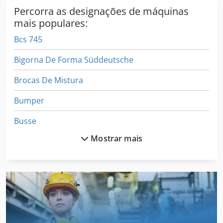
Percorra as designações de máquinas
mais populares:
Bcs 745
Bigorna De Forma Süddeutsche
Brocas De Mistura
Bumper
Busse
Mostrar mais
Caixa Dobrável
Caixa Dobrável Gluer
Componente De
Design De Interiores
Dispositivo De Ultra-Som Krautkrämer