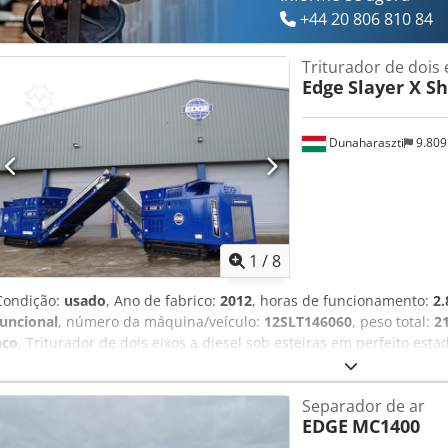
+44 20 806 810 84
Triturador de dois 
Edge
Slayer X S
Dunaharaszti
9.80
1
/
8
Condição:
usado
, Ano de fabrico:
2012
, horas de funcionamento:
2.
funcional
, número da máquina/veículo:
12SLT146060
, peso total:
2
aço
, Triturador de dois eixos a diesel sob esteiras em perfeito es
Peso: 20 toneladas (22 UST) Largura de transporte: 2,5 m (8'3") Com
Altura de transporte: 3,1 m (10'5") Largura de trabalho: 2,5 m (8'3
Separador de ar
(33'6") Altura de trabalho: 4,2 m (13'10") Aplicações: Todos os tipo
EDGE
MC1400
paletes) Todos os plásticos (incluindo pás de turbinas eólicas) Res
de demolição e construção (C&D) Resíduos domésticos e residencia