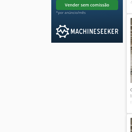
vender sem comissão
*por anúncio/mês