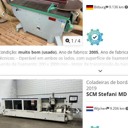
Bitburg
9.136 km
1
/
4
Condição:
muito bom (usado)
, Ano de fabrico:
2005
, Ano de fabri
técnicos: - Operável em ambos os lados, com superfície de lixamen
banda de lixamento: 200 x 2000 mm - Motor de transmissão da band
programável: 10-90 mm - Unidade de lixamento com inclinação mot
conformidade com as normas CE/Testado quanto à emissão de pó Ac
Coladeiras de bord
de lixamento Dsdpfxjzi Hage Acysck - Mesa semicircular na roda de
2019
Comprimento x Largura x Altura: 1800x1000x1500 mm Peso: 610 kg 
SCM
Stefani MD
54634 Bitburg Disponibilidade: imediata
Wijchen
9.206 km