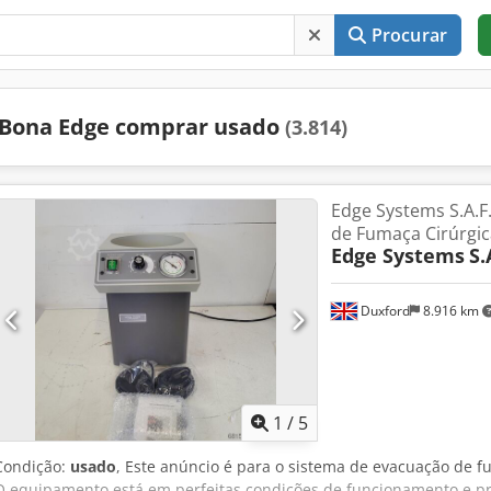
Procurar
Bona Edge comprar usado
(3.814)
Edge Systems S.A.F
de Fumaça Cirúrgic
Edge Systems
S.
Duxford
8.916 km
1
/
5
Condição:
usado
, Este anúncio é para o sistema de evacuação de fu
O equipamento está em perfeitas condições de funcionamento e pr