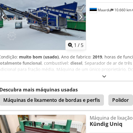
verdes (grama, árvores, tocos) Colchões Papel e papelão (incluindo
Maardu
10.660 km
brancos
1
/
5
Condição:
muito bom (usado)
, Ano de fabrico:
2019
, horas de fun
totalmente funcional
, combustível:
diesel
, Separador de ar de três
adicional para fração média. Máquina de um único proprietário. Dcj
Descubra mais máquinas usadas
Máquinas de lixamento de bordas e perfis
Polidor
Máquina de lixação
Kündig
Uniq