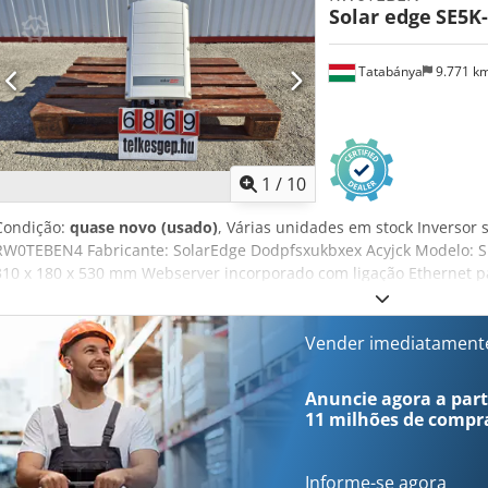
Solar edge
SE5K
Tatabánya
9.771 k
1
/
10
Condição:
quase novo (usado)
, Várias unidades em stock Inversor 
RW0TEBEN4 Fabricante: SolarEdge Dodpfsxukbxex Acyjck Modelo: 
310 x 180 x 530 mm Webserver incorporado com ligação Ethernet p
SetApp – apenas é necessário o kit de antena Wi-Fi para comunicaçã
de conversão fixa Uso interno e externo (alta classe de proteção I
Conectores MC4 instalados de fábrica no inversor Garantia do fabri
Vender imediatament
anos por taxa adicional Atenção! O inversor funciona apenas com m
SolarEdge ou Otimizadores adicionais! Potência AC
Anuncie agora a parti
11 milhões de compr
Informe-se agora