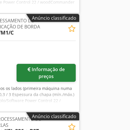
are Power Control 22 / woodCommander
 e proteção acústica Resalto de guias
(para cada lado): Unidade de
Anúncio classificado
ESSAMENTO DE
ção (para fresagem) (1 x Kw 4,5)
LICAÇÃO DE BORDA
ra cada lado): Unidade de colagem
/M1/C
rdas A Magazine de bordas para rolos
vo motor Unidade de corte HL86 (2 x Kw
gem PF20 (2 x Kw 0,4) ESPÇO LIVRE
pezrd Rzofx Acyock Unidade de lâminas
+ unidade de polimento) FA 11 Unidade
Informação de
preços
os os lados (primeira máquina numa
,3 / 3 Espessura da chapa (mín./máx.)
olo/Software Power Control 22 /
egurança e proteção contra ruído:
 Unidade de pulverização (para
Anúncio classificado
ROCESSAMENTO DE
 6,6 Kw) Dsdpfx Aozrd Nqscysck
RLAS
gem (cola termofusível + pré-