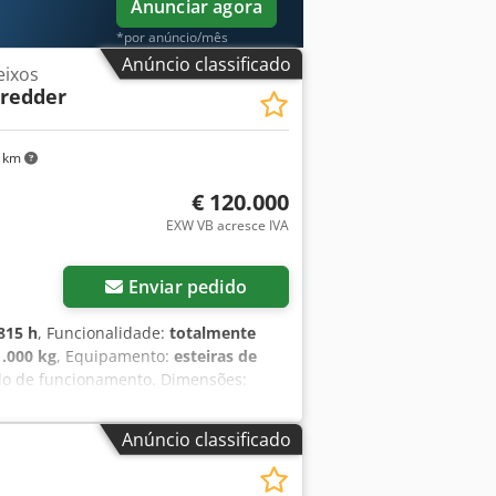
Anunciar agora
*por anúncio/mês
Anúncio classificado
eixos
hredder
9 km
€ 120.000
EXW VB acresce IVA
Enviar pedido
815 h
, Funcionalidade:
totalmente
1.000 kg
, Equipamento:
esteiras de
tado de funcionamento. Dimensões:
primento de transporte: 10,2 m (33'6")
") Comprimento de trabalho: 10,2 m
Anúncio classificado
s de madeira (dormentes ferroviários,
íduos comerciais e industriais Resíduos
is Djdpjya Hmiofx Acyeck Resíduos