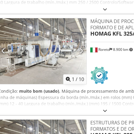
40 Largura de trabalho (mín./máx.) mm 250 / 2500 Controlo/Softw
Velocidade de avanço (ajustável) m/min 15 - 35 Cabine de segurança
retrátil, distância (mm) 1000 UNIDADE DE PREPARAÇÃO DE BORDAS 
MÁQUINA DE PROC
pulverização (para adesivo líquido antiaderente) Fresadora de prote
FORMATO E DE AP
Desbaste KD 11 (2 x Kw 6,6) UNIDADE DE APLICAÇÃO DE BORDAS (pa
HOMAG
KFL 325
(adesivo termofusível + pré-aquecedor) A3 Zona de pressão das bo
(compartimento nº 2) com alimentação de bordas assistida por ser
0,22) Unidade de pré-fresagem BF10 (2 x Kw 0,55) Unidade de fresa
Roreto
8.900 km
para unidade de fresagem de perfis (cópia) FF 12 (2 x Kw 0,4) Dsd
de perfilar PN 10 Unidade de acabamento (lâminas de alisamento 
de pulverização (para líquido de polimento)
1
/
10
Condição:
muito bom (usado)
, Máquina de processamento de amb
linha de máquinas) Espessura da borda (mín./máx.) em rolos (mm) 0
(mm) 12 - 40 Largura de trabalho (mín./máx.) (mm) 195 / 1500 Contr
woodCommander Velocidade de avanço (ajustável) (m/min) 15 - 32 S
cabine UNIDADE DE PROCESSAMENTO DE FORMATO (para cada lado):
ESTRUTURAS DE P
revestimento antiaderente líquido) Unidade de desbaste KD 10 (2 x
FORMATOS E DE O
UNIDADE DE APLICAÇÃO DE BORDA (para cada lado): Unidade de cola