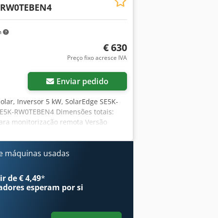
-RW0TEBEN4
m
€ 630
Preço fixo acresce IVA
Enviar pedido
solar, Inversor 5 kW, SolarEdge SE5K-
SE5K-RW0TEBEN4 Dimensões totais:
ara monitorização remota Versão
o Alta eficiência (máx. 97,3%) Tensão
P65) Compatível com SmartGrid
cante de 12 anos, extensível até 25
e máquinas usadas
ódulos inteligentes compatíveis
r de € 4,49
*
adores
esperam por si