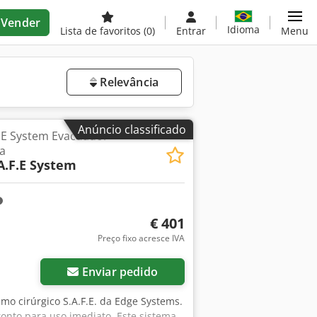
Vender
Idioma
Lista de favoritos
(0)
Entrar
Menu
Relevância
Anúncio classificado
.E System Evacuador
a
A.F.E System
€ 401
Preço fixo acresce IVA
Enviar pedido
mo cirúrgico S.A.F.E. da Edge Systems.
onto para uso imediato. Este sistema