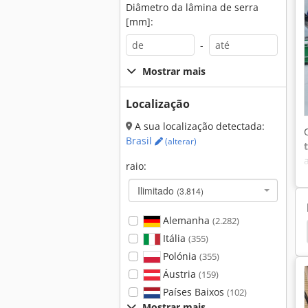
Diâmetro da lâmina de serra
[mm]:
-
Mostrar mais
Localização
A sua localização detectada:
Brasil
(alterar)
raio:
Ilimitado
(3.814)
Alemanha
(2.282)
Coladeira De Borda
Coladeira De Borda Manual
Itália
(355)
Polónia
(355)
Áustria
(159)
Países Baixos
(102)
Mostrar mais