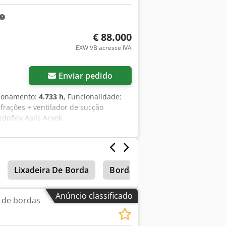
 bobinas de papel) Eletrodomésticos
€ 88.000
EXW VB acresce IVA
Enviar pedido
cionamento:
4.733 h
, Funcionalidade:
 frações + ventilador de sucção
dpfxjv Aails Acyok
Lixadeira De Borda
Bordas
Borda Fora
Anúncio classificado
 de bordas