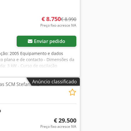
€ 8.750
€ 8.990
Preço fixo acresce IVA
Enviar pedido
cação: 2005 Equipamento e dados
to plana e de contacto - Dimensões da
a: 3 kW - Curso de oscilação
orizada até 45 graus - Em
essórios: - Mesa adicional com rolos
Anúncio classificado
as SCM Stefani MD
 transmissão da banda - Chassi
Localização: disponível em armazém,
€ 29.500
Preço fixo acresce IVA