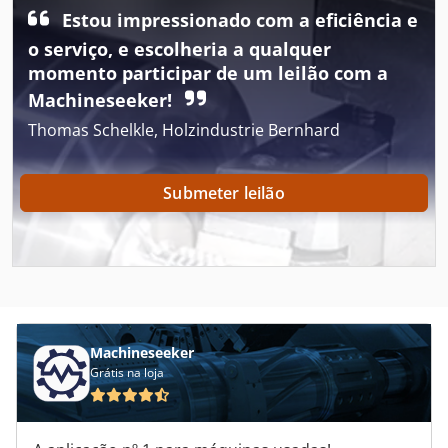
Dmu 200 P
Estou impressionado com a eficiência e
Dmu 35
o serviço, e escolheria a qualquer
momento participar de um leilão com a
Dmu 50
Machineseeker!
Fngj 20
Thomas Schelkle, Holzindustrie Bernhard
Ga 50 Vsd
Submeter leilão
Ga 90 Vsd
Hsc 20 Linear
Ls 703
Maquina De Varrer
Machineseeker
Maquinas De Usinagem
Grátis na loja
Mb 322