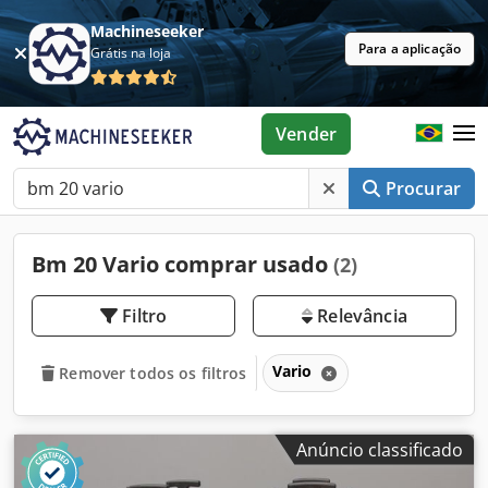
Machineseeker
Para a aplicação
Grátis na loja
Vender
Procurar
Bm 20 Vario comprar usado
(2)
Filtro
Relevância
Vario
Remover todos os filtros
Anúncio classificado