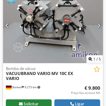
1
/
5
Bomba de vácuo
VACUUBRAND VARIO
MV 10C EX
VARIO
€ 9.800
Borken
9.273 km
Preço fixo acresce IVA
Solicitar
Ligar