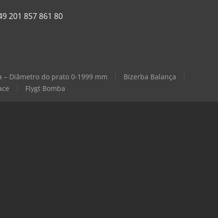
49 201 857 861 80
una – Diâmetro do prato 0-1999 mm
Bizerba Balança
ace
Flygt Bomba