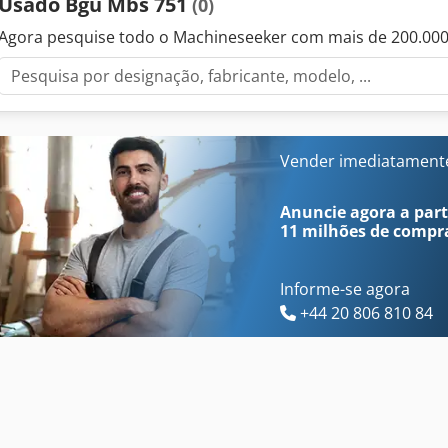
Usado Bgu Mbs 751
(0)
Agora pesquise todo o Machineseeker com mais de 200.00
Vender imediatament
Anuncie agora a parti
11 milhões de compr
Informe-se agora
+44 20 806 810 84