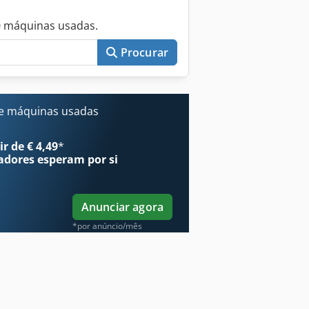
0 máquinas usadas.
Procurar
e máquinas usadas
r de € 4,49
*
adores
esperam por si
Anunciar agora
*por anúncio/mês