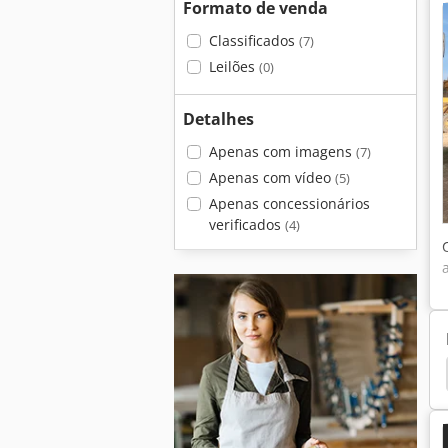
Formato de venda
Classificados
(7)
Leilões
(0)
Detalhes
Apenas com imagens
(7)
Apenas com vídeo
(5)
Apenas concessionários
verificados
(4)
Caterpillar 229
Caterpillar 225
Caterpillar 216