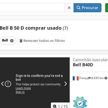
Procurar
Bell B 50 D comprar usado
(7)
Bell
Remover todos os filtros
Caminhão basculan
Bell
B40D
França
8.635 km
1
/
15