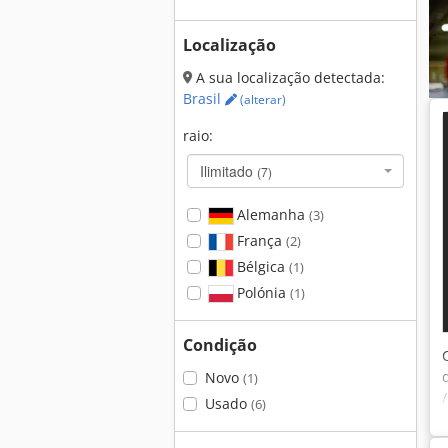
Localização
A sua localização detectada:
Brasil
(alterar)
raio:
Ilimitado
(7)
Alemanha
(3)
França
(2)
Bélgica
(1)
Polónia
(1)
Condição
Novo
(1)
Usado
(6)