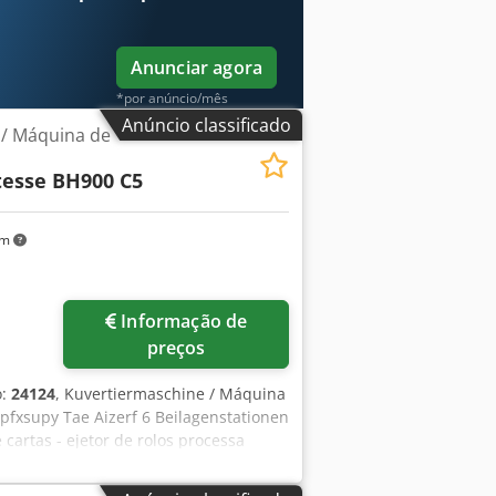
Anunciar agora
*por anúncio/mês
Anúncio classificado
 / Máquina de
tesse BH900 C5
km
Informação de
preços
o:
24124
, Kuvertiermaschine / Máquina
pfxsupy Tae Aizerf 6 Beilagenstationen
cartas - ejetor de rolos processa
e C6 a C5 Geschwindigkeit mechanisch
r vídeo online através de vídeo Skype