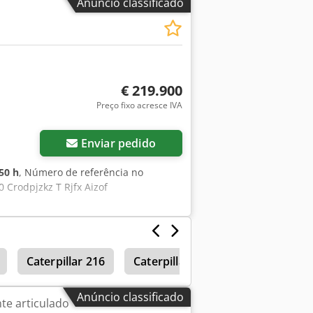
Anúncio classificado
tock Disponível de imediato - Pode ser
do
€ 219.900
Preço fixo acresce IVA
Enviar pedido
50 h
, Número de referência no
 Crodpjzkz T Rjfx Aizof
Caterpillar 216
Caterpillar 215
Basculante rí
Anúncio classificado
te articulado