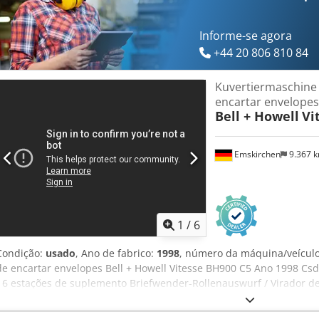
Informe-se agora
+44 20 806 810 84
Kuvertiermaschine
encartar envelopes
Bell + Howell
Vi
Emskirchen
9.367 
1
/
6
Condição:
usado
, Ano de fabrico:
1998
, número da máquina/veícul
de encartar envelopes Bell + Howell Vitesse BH900 C5 Ano 1998 Csd
/ 6 estações de suplemento Briefwender-Rollenauswurf / Virador de 
formato de envelope de C6 a C5 / processa formato de envelope d
max. 10.000 Takte/Std. / Velocidade max. 10.000 ciclo/h Inspeção po