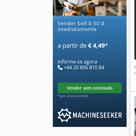
Vender bell b 50 d
imediatamente
a partir de
€ 4,49
*
Informe-se agora
+44 20 806 810 84
vender sem comissão
*por anúncio/mês