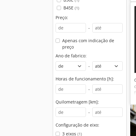
(1)
B45E
(1)
Preço:
-
Apenas com indicação de
preço
Ano de fabrico:
-
Horas de funcionamento [h]:
-
Quilometragem [km]:
-
Configuração de eixo:
3 eixos
(1)