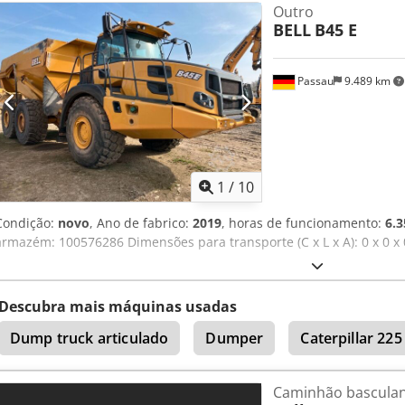
Outro
Ficaríamos muito satisfeitos com a sua visita - mais máquinas em s
BELL
B45 E
inspeccionado Emskirchen / Nuremberga em stock - Pode ser testa
Passau
9.489 km
1
/
10
Condição:
novo
, Ano de fabrico:
2019
, horas de funcionamento:
6.3
armazém: 100576286 Dimensões para transporte (C x L x A): 0 x 0 x 0
Descubra mais máquinas usadas
Dump truck articulado
Dumper
Caterpillar 225
Caminhão basculan