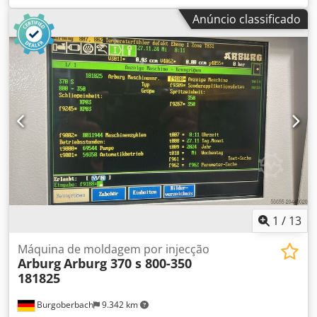
máquina é entregue completamente recondicionada nas
Anúncio classificado
nossas instalações em Heras (Cantabria). Novos selos no
corpo de vedação. Podemos mostrá-la em funcionamento.
Dsdpjrxtpdofx Ag Teck Dados técnicos POTÊNCIA DE
FECHAMENTO 1300 kN DIMENSÕES DA PLACA 660x840
curso de abertura 575mm DISTÂNCIA MÁXIMA ENTRE
PLACAS 800/850 ESPAÇO ENTRE COLUNAS
420x420/470x470 EIXO 50mm VOLUME DE INJECÇÃO
353cm3 PESO DE INJECÇÃO 117 ANO DE FABRICO 2000
PRESSÃO DE INJECÇÃO 2500bar
1
/
13
Máquina de moldagem por injecção
Arburg
Arburg 370 s 800-350
181825
Burgoberbach
9.342 km