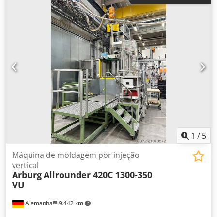
470mm/470mm, dimensões das placas X/Y:
650mm/650mm, altura mínima de instalação da
ferramenta: 275mm, curso máximo de abertura: 850mm,
centralização: 125mm. Dimensões da máquina X/Y/Z:
aprox. 4600mm/1600mm/2200mm, peso: aprox. 5500kg. A
unidade de fechamento apresenta vazamento de óleo no
cilindro de fechamento. Documentação disponível. Uma
visita local é possível. Dcjdpfxsygw Sie Ag Tjk
1
/
5
Máquina de moldagem por injeção
vertical
Arburg
Allrounder 420C 1300-350
VU
Alemanha
9.442 km