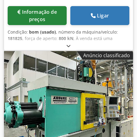
Informação de
Ligar
preços
Condição:
bom (usado)
, número da máquina/veículo:
181825
, força de aperto:
800 kN
, À venda está uma
injetora da marca Arburg, modelo Allrounder 370 S 800-
350. A máquina encontra-se em bom estado. Dados
Anúncio classificado
técnicos: Arburg Allrounder 370 S 800-350 Injetora - Horas
de operação: - Ciclos da máquina: 8.011.944 - Bomba:
69.544 h - Operação automática: 59.358 h - Força de
fechamento: 800 kN (≈80 toneladas) - Distância entre
colunas (H x V): 370 mm x 370 mm, abertura livre entre as
colunas - Placas de fixação para molde (H x V): 545 mm x
545 mm - Curso de abertura máx.: 500 mm (ajustável) -
Altura mínima de instalação do molde: mín. 250 mm
(parcialmente também mín. 200 mm, dependendo da
execução) - Distância máxima entre placas: aprox. 650
mm−750 mm, dependendo da altura mínima do molde -
Força de extração: tipicamente cerca de 35 kN Transporte
e carregamento podem ser organizados em toda a Europa