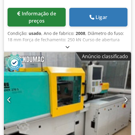
Informação de
Ligar
preços
Condição:
usado
, Ano de fabrico:
2008
, Diâmetro do fuso:
18 mm Força de fechamento: 250 kN Curso de abertura
máx.: 350 mm Altura de instalação do molde: 200 mm
Comando Selogica Horas de operação: 52.492 h Peso: 2030
Anúncio classificado
kg ARBURG ALLROUNDER 270 S 250-70 – Máquina de
injeção – Ano de fabrico: 2008 – Estado IMPECÁVEL
Interface para sistema robótico conforme EUROMAP 67
disponível À venda está uma confiável e consagrada
máquina de injeção ARBURG ALLROUNDER 270 S 250-70 do
ano de 2008. A máquina é ideal para a produção de peças
plásticas de precisão em pequenas e médias séries,
destacando-se pela sua construção robusta e a conhecida
qualidade ARBURG "Made in Germany". Dodpfx Ajywzv Ieg
Tjck Destaques técnicos: - Força de fechamento: 250 kN -
Unidade de injeção: tamanho 70 - Diâmetro do fuso: aprox.
18–25 mm - Pressão de injeção: até aprox. 2.500 bar -
Distância entre colunas: aprox. 270 x 270 mm - Placas de