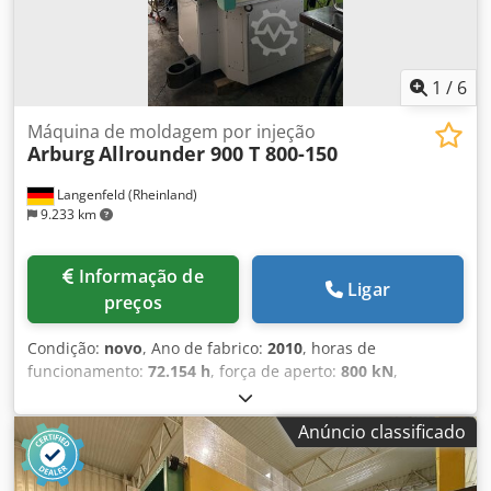
1
/
6
Máquina de moldagem por injeção
Arburg
Allrounder 900 T 800-150
Langenfeld (Rheinland)
9.233 km
Informação de
Ligar
preços
Condição:
novo
, Ano de fabrico:
2010
, horas de
funcionamento:
72.154 h
, força de aperto:
800 kN
,
diâmetro do parafuso:
25 mm
, cilindrada:
54 cm³
, ARBURG
Allrounder 900 T 800-150 Nº de estoque: 503576
Anúncio classificado
Fabricante: ARBURG Modelo: Allrounder 900 T 800-150
Comando: Ano de fabricação: 2010 Horas de operação:
72.154 h Dados técnicos – lado de fechamento Força de