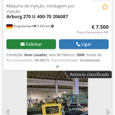
Máquina de injeção, moldagem por
injeção
Arburg
270 U 400-70 206087
€ 7.500
Burgoberbach
9.342 km
Preço fixo acresce IVA
Solicitar
Ligar
Condição:
bom (usado)
, Ano de fabrico:
2008
, horas de
funcionamento:
60.902 h
, Funcionalidade:
totalmente
funcional
, número da máquina/veículo:
206087
, força de
aperto:
400 kN
, diâmetro do parafuso:
22 mm
, cilindrada:
Anúncio classificado
34 cm³
, À venda está uma máquina de moldagem por
injeção da marca Arburg, modelo 270 U 400-70. A máquina
está totalmente funcional e pronta para uso imediato.
Djdpfjyk Tlaex Ag Tsck Dados técnicos: Ano de fabricação:
08 / 2007 Horas de operação automáticas: 60.902 h
Número de série: 206087 Tensão de operação: 400 V
Tensão de controle: 230 V (~ 50 Hz) / 24 V Corrente
nominal: 82 A / 39 A Força de fechamento: 400 kN