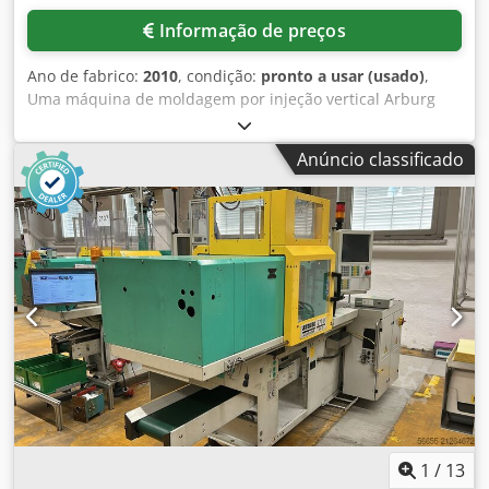
Informação de preços
Ano de fabrico:
2010
, condição:
pronto a usar (usado)
,
Uma máquina de moldagem por injeção vertical Arburg
com unidade de injeção horizontal está disponível. Força
de fechamento: 1300kN, curso de abertura: 500mm, altura
Anúncio classificado
mínima para instalação do molde: 250mm, distância entre
placas de fixação: 750mm, distância entre colunas X/Y:
420mm/420mm, dimensões das placas X/Y:
605mm/605mm, peso máximo do molde: 650kg, curso do
ejetor: 175mm. Dimensões da máquina X/Y/Z: aprox.
4350mm/1650mm/2100mm, peso: aprox. 4300kg, horas de
operação: aprox. 80131h. A máquina está com defeito e
não está mais operacional ou apta para uso. Só pode ser
utilizada como fonte de peças de reposição.
Documentação disponível. Inspeção local possível. Dcsdpfx
Ajyddzfog Tok
1
/
13