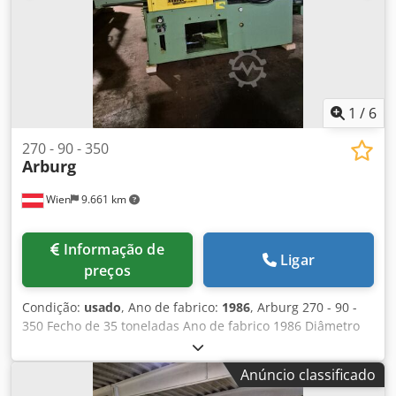
Distância entre colunas: 270 mm x 270 mm Unidade de
injeção: tamanho 70 Diâmetro do fuso: 22 mm Controle:
Selogica Acessórios incluídos: Extração do núcleo,
fechamento pneumático de agulha, válvula de seleção.
1
/
6
270 - 90 - 350
Arburg
Wien
9.661 km
Informação de
Ligar
preços
Condição:
usado
, Ano de fabrico:
1986
, Arburg 270 - 90 -
350 Fecho de 35 toneladas Ano de fabrico 1986 Diâmetro
de rosca 25 mm Djdpfex I Rhuox Ag Tsck Distância entre
colunas 27x27 cm
Anúncio classificado