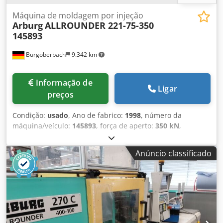
Máquina de moldagem por injeção
Arburg
ALLROUNDER 221-75-350
145893
Burgoberbach
9.342 km
Informação de
Ligar
preços
Condição:
usado
, Ano de fabrico:
1998
, número da
máquina/veículo:
145893
, força de aperto:
350 kN
,
diâmetro do parafuso:
25 mm
, folga entre as colunas:
221
mm
, cilindrada:
56 cm³
, pressão de injeção:
2.500 barra
, À
Anúncio classificado
venda, uma máquina de injeção Arburg, modelo
Allrounder 221-75-350. A máquina está em estado usado.
Dados técnicos: ARBURG Maschinenfabrik Hehl & Söhne
GmbH & Co.KG Modelo/Tipo: Allrounder 221-75-350 Nº da
máquina/Número de série: 145893 Ano de fabrico: 1989
Peso da máquina: 970 kg Força de fecho: 350 kN Distância
entre colunas (claro): 221 mm x 221 mm Dimensões das