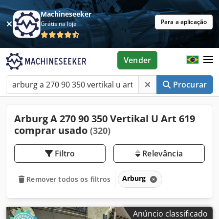
Machineseeker
Para a aplicação
Grátis na loja
Vender
Procurar
Arburg A 270 90 350 Vertikal U Art 619
comprar usado
(320)
Filtro
Relevância
Arburg
Remover todos os filtros
Anúncio classificado