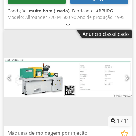
Condição:
muito bom (usado)
, Fabricante: ARBURG
Modelo: Allrounder 270-M-500-90 Ano de produção: 1995
Dcodpfjx Eitbox Ag Tek Número de série: 164822 Sistema
de controle: Unidade de controle: Arburg Multronica
Anúncio classificado
Unidade de injeção: Tipo de injeção: vertical (unidade de
injeção vertical) Diâmetro do fuso: Ø 20 mm Unidade de
fechamento: Força de fechamento: 500 kN Equipamentos
adicionais: Sistema pick: sistema de retirada de peças
Divisor de canaleta: calha divisora / calha de seleção
Proteção: gabinete de proteção completo (enclosure)
1
/
11
Máquina de moldagem por injeção