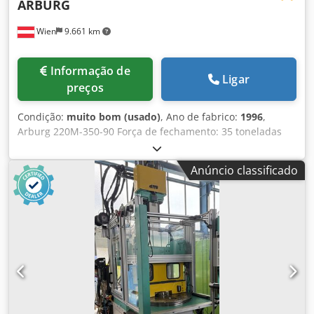
ARBURG
Wien
9.661 km
Informação de
Ligar
preços
Condição:
muito bom (usado)
, Ano de fabrico:
1996
,
Arburg 220M-350-90 Força de fechamento: 35 toneladas
Ano de fabricação: 1996 Dsdpfx Asx Nwi Iog Tsck Diâmetro
do fuso: 20 mm Distância entre barras de amarração:
Anúncio classificado
22x22