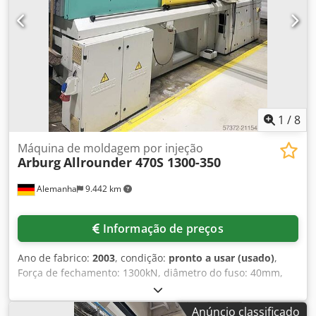
2500bar. Dimensões da máquina X/Y/Z: aprox.
4300mm/1700mm/2750mm, peso: aprox. 4500kg, horas de
operação: aprox. 75443h. Documentação disponível. Uma
inspeção no local é possível. Dodpfx Aeyddy Isg Teck
1
/
8
Máquina de moldagem por injeção
Arburg
Allrounder 470S 1300-350
Alemanha
9.442 km
Informação de preços
Ano de fabrico:
2003
, condição:
pronto a usar (usado)
,
Força de fechamento: 1300kN, diâmetro do fuso: 40mm,
pressão máxima de injeção: 2120bar, volume de injeção:
182cm³, peso do disparo: 153g, distância entre colunas:
Anúncio classificado