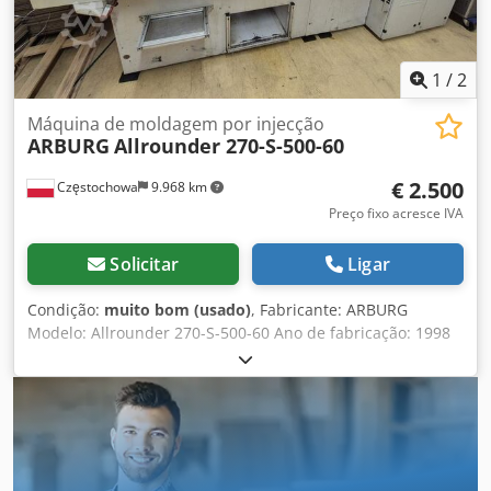
1
/
2
Máquina de moldagem por injecção
ARBURG
Allrounder 270-S-500-60
€ 2.500
Częstochowa
9.968 km
Preço fixo acresce IVA
Solicitar
Ligar
Condição:
muito bom (usado)
, Fabricante: ARBURG
Modelo: Allrounder 270-S-500-60 Ano de fabricação: 1998
Número de série: 173062 Sistema de controle: Arburg
Selogica Dodpox Eiq Hefx Ag Tock Diâmetro do fuso: 18 mm