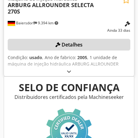
ARBURG
ALLROUNDER SELECTA
270S
Baiersdorf
9.394 km
Ainda 33 dias
Detalhes
Condição:
usado
, Ano de fabrico:
2005
, 1 unidade de
máquina de injeção hidráulica ARBURG ALLROUNDER
SELECTA 270S Desmontagem própria Dcsdpfx Ajzqcl Isg
Tek Cor: conforme as imagens, de acordo com as
fotografias e a inspeção Ano de fabrico: 2005 Número da
SELO DE CONFIANÇA
máquina: 198190 Dimensões C/L/A: 350x110x200 cm
Estado: usado
Distribuidores certificados pela Machineseeker