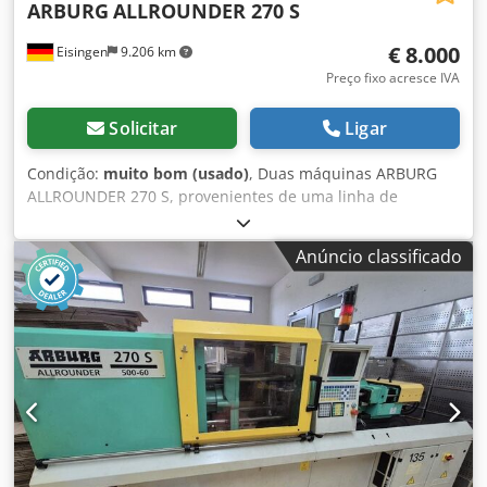
ARBURG
ALLROUNDER 270 S
€ 8.000
Eisingen
9.206 km
Preço fixo acresce IVA
Solicitar
Ligar
Condição:
muito bom (usado)
, Duas máquinas ARBURG
ALLROUNDER 270 S, provenientes de uma linha de
produção em ambiente de sala limpa. Em perfeitas
condições! Dcedpfx Agszrvhlo Tek Preço para as duas
Anúncio classificado
máquinas: apenas 16.000 €.