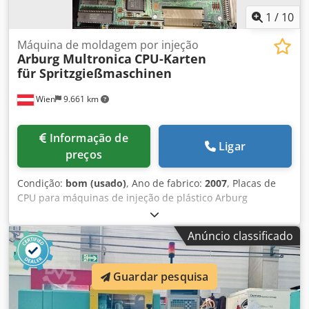
1
/
10
Máquina de moldagem por injeção
Arburg Multronica
CPU-Karten
für Spritzgießmaschinen
Wien
9.661 km
Informação de
Ligar
preços
Condição:
bom (usado)
, Ano de fabrico:
2007
, Placas de
CPU para máquinas de injeção de plástico Arburg
Multronica Placas fabricadas aproximadamente em 2007
Dcjdpfxezl Tv Ts Ag Tok Disponíveis: 3 unidades
Anúncio classificado
Guardar pesquisa