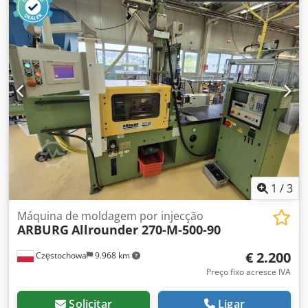
1
/
3
Máquina de moldagem por injecção
ARBURG
Allrounder 270-M-500-90
€ 2.200
Częstochowa
9.968 km
Preço fixo acresce IVA
Solicitar
Ligar