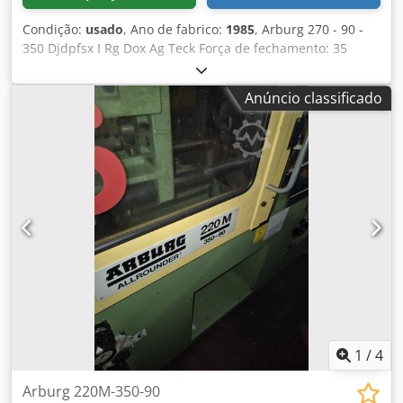
Condição:
usado
, Ano de fabrico:
1985
, Arburg 270 - 90 -
350 Djdpfsx I Rg Dox Ag Teck Força de fechamento: 35
toneladas Ano de fabricação: 1985 Diâmetro do parafuso:
22 mm Distância entre colunas: 27x27 cm
Anúncio classificado
1
/
4
Arburg 220M-350-90