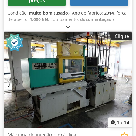
preços
Condição:
muito bom (usado)
, Ano de fabrico:
2014
, força
de aperto:
1.000 kN
, Equipamento:
documentação /
manual
, Força de fixação: 100 t Curso de abertura: 500 mm
Distância entre as placas: (l x a) 570 x 570 mm Distância
Clique
livre entre colunas: 420 × 420 mm Curso do ejetor: 175
mm, Força do ejetor: 40 kN Bomba hidráulica: 23,9 kW
Rosca: 35 mm, Relação L/D do fuso 20, 30% vidro Volume
máximo de plastificação: 144 cm³ Horas de trabalho:
35.047 Bomba L x C x A: 3700 x 1650 x 2600 mm Peso: 3650
kg Idiomas: Tcheco, Inglês, Alemão Condição: A máquina
encontra-se em excelente estado Dodozilqkopfx Ag Teck
Em operação até 30 de março de 2024, atualmente não
energizada
1
/
14
Máquina de injeção hidráulica