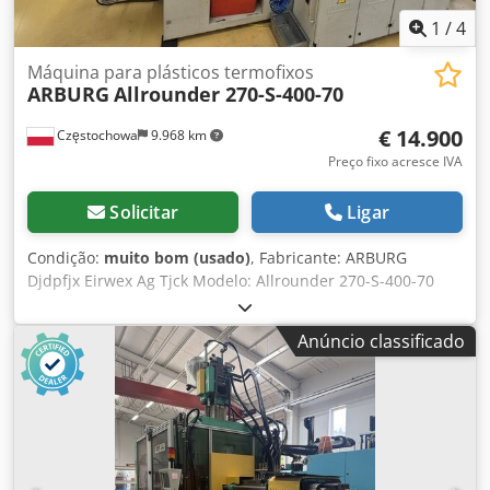
1
/
4
Máquina para plásticos termofixos
ARBURG
Allrounder 270-S-400-70
€ 14.900
Częstochowa
9.968 km
Preço fixo acresce IVA
Solicitar
Ligar
Condição:
muito bom (usado)
, Fabricante: ARBURG
Djdpfjx Eirwex Ag Tjck Modelo: Allrounder 270-S-400-70
Ano de produção: 2010 Número de série: 214269 Sistema
de controle: Sistema de controle: Arburg Selogica Direct
Anúncio classificado
Painel de operação: terminal de operador Quadros de
comando: quadros completos de comando e alimentação
Parâmetros do grupo de fechamento: Força de
fechamento: 400 kN Parâmetros do grupo de injeção:
Diâmetro do fuso: 18 mm Sistema de manuseio (handling):
Fabricante: ARBURG Tipo: Multilift Número de eixos: robô
extrator de 3 eixos Transporte das peças injetadas: