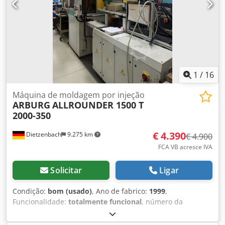
Transportador de ciclo – comp./larg.: 2.000 × 800 mm
1
/
16
Máquina de moldagem por injeção
ARBURG
ALLROUNDER 1500 T
2000-350
€ 4.390
Dietzenbach
9.275 km
€ 4.900
FCA VB acresce IVA
Solicitar
Ligar
Condição:
bom (usado)
, Ano de fabrico:
1999
,
Funcionalidade:
totalmente funcional
, número da
máquina/veículo:
178759
, força de aperto:
2.000 kN
,
diâmetro do parafuso:
35 mm
, altura de instalação:
350