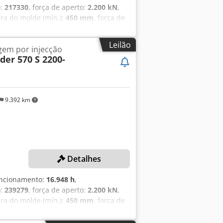
o:
217330
, força de aperto:
2.200 kN
,
ura do molde (mín.):
450 mm
, força de
ca: 2.200 kN Distância máxima entre
r: 70 kN Curso do extrator: 200 mm
Leilão
em por injecção
 de núcleo: 2 Volume de injeção:
der 570 S 2200-
o do fuso: 40/35 mm Raio do bico: 15
kW Potência elétrica do motor: 30 kW
AMENTO: Sistema de manuseio GEKU SR
9.392 km
Detalhes
uncionamento:
16.948 h
,
o:
239279
, força de aperto:
2.200 kN
,
ura do molde (mín.):
450 mm
, força de
a de fechamento hidráulica: 2.200 kN
0 mm Força do extrator: 70 kN Curso