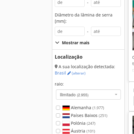
-
Diâmetro da lâmina de serra
[mm]:
-
Mostrar mais
Localização
A sua localização detectada:
Brasil
(alterar)
raio:
Ilimitado
(2.955)
Arburg
Arburg 305
Arburg França
Boy
Alemanha
(1.977)
Países Baixos
(251)
Polónia
(247)
Áustria
(101)