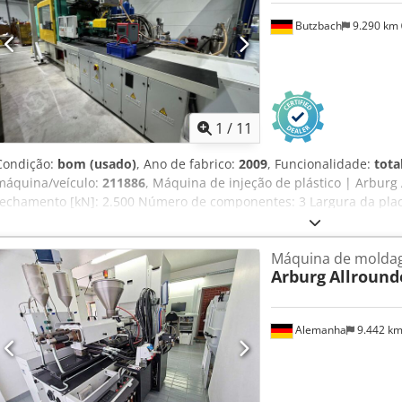
Butzbach
9.290 km
1
/
11
Condição:
bom (usado)
, Ano de fabrico:
2009
, Funcionalidade:
tota
máquina/veículo:
211886
, Máquina de injeção de plástico | Arburg
fechamento [kN]: 2.500 Número de componentes: 3 Largura da placa
de fixação [mm]: 900 Distância livre entre colunas horizontal [mm]: 
vertical [mm]: 630 Diâmetro do anel centralizador [mm]: 160 Altur
Máquina de moldag
Altura máxima de instalação [mm]: 700 Curso máximo de abertura 
Arburg
Allround
[mm]: 225 Rosca [M]: 24 Tipo de mesa rotativa: mesa giratória Diâ
Rosca da mesa giratória [M]: 20 Peso máximo do molde [kg]: 2.500
2.500 Diâmetro do huso [mm]: EE1:30, EE2:25, EE3:25 Peso máximo de
Alemanha
9.442 k
EE3:58 Configuração do conjunto injetor: EE1: horizontal, EE2: vert
de núcleo dupla, robô Visita possível a qualquer momento mediante
Hoiof Livre carregamento em caminhão (Butzbach). #Tags: ARBURG 