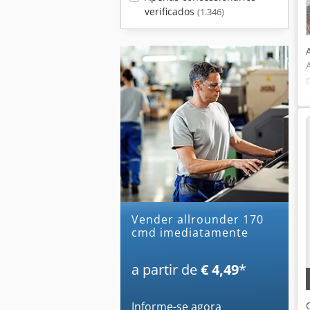
verificados
(1.346)
Vender allrounder 170
cmd imediatamente
a partir de
€ 4,49
*
Informe-se agora