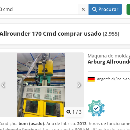
Procurar
Allrounder 170 Cmd comprar usado
(2.955)
Máquina de moldag
Arburg
Allround
Langenfeld (Rheinlan
1
/
3
Condição:
bom (usado)
, Ano de fabrico:
2013
, horas de funcionam
totalmente funcional
, força de aperto:
500 kN
, diâmetro do parafu