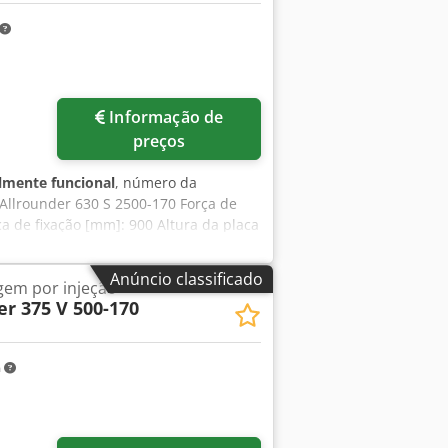
Informação de
preços
lmente funcional
, número da
 Allrounder 630 S 2500-170 Força de
 de fixação [mm]: 900 Altura da placa
630 Distância livre entre colunas
a mínima de instalação [mm]: 400
Anúncio classificado
em por injeção
[mm]: 600 Curso máximo do ejetor
er 375 V 500-170
metro da mesa giratória [mm]: 900
 Peso máximo do molde lado móvel [kg]:
 injeção [g] PS: EE1:83, EE2:59,
m
ical, EE3: em L Equipamento: extração
 acordo prévio. Credpfx Ahjyf Ha
| Multi 3K | 630S