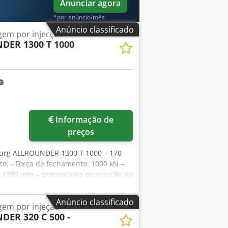
Anunciar agora
*por anúncio/mês
Anúncio classificado
em por injecção
DER 1300 T 1000
Informação de
preços
burg ALLROUNDER 1300 T 1000 – 170
o: - Força de fechamento: 1000 kN –
a: 1300 mm – proporciona otimização do
tura mínima do molde: 300 mm -
ilindros intercambiáveis): - Cilindro
Anúncio classificado
em por injeção
Crodpfx Ahexzklqjisf - Cilindro Ø 20
ER 320 C 500 -
ulicos – para operação de moldes de
onais do molde - Controle GK – permite