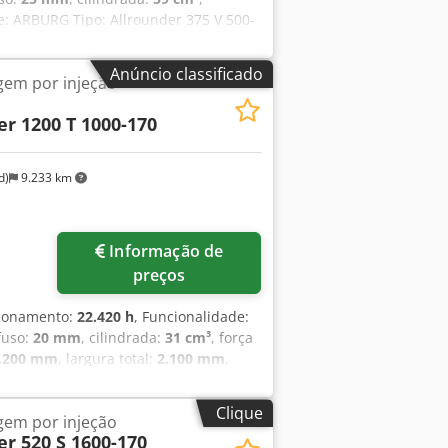
: ARBURG Tipo: Allrounder 375 V 500-
ração: 36.163 h Dados técnicos lado
talação: 200 mm Altura máxima de
Anúncio classificado
em por injeção
 de abertura: 225 mm Diâmetro da
to móvel: Ø125 mm Peso do molde: 230
er 1200 T 1000-170
de injeção: 59 ccm Pressão de injeção:
Torque do fuso: 210 Nm Número de
CxLxA): 3 m x 1,6 m x 3,48 m Peso
d)
9.233 km
 Mesa giratória Extração hidráulica de
erial Elementos de nivelamento
ce para proteção da placa do extrator
Informação de
preços
cionamento:
22.420 h
, Funcionalidade:
fuso:
20 mm
, cilindrada:
31 cm³
, força
.200 mm
, largura total:
2.100 mm
,
de entrada:
400 V
, diâmetro da mesa
nte a checagem, foi constatado que o
Clique
em por injeção
nifica que você poderá escolher entre
er 520 S 1600-170
nte para você. Nº de estoque: 503459