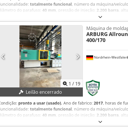
Funcionalidade:
totalmente funcional
, número da máquina/veícul
diâmetro do parafuso:
40 mm
, pressão de injeção:
2.200 barra
, alt
ejeção:
70.000 N
, DETALHES TÉCNICOS Força de fechamento hidráuli
placas: 1.100 mm Altura mínima do molde: 450 mm Força do extrato
Máquina de moldag
Comprimento do extrator: 110 mm Número de extrações hidráulicas
ARBURG
Allroun
201/215 cm³ Pressão específica de injeção: 2.200/1.620 bar Diâmetr
400/170
mm DETALHES DA MÁQUINA Potência elétrica do aquecimento: 13,6 
Crjdpfx Aew Suy Iohiof Horas de funcionamento: 41.881 h EQUIP
500 SH, ano de fabricação: 2011 Correia transportadora "16"
Nordrhein-Westfalen
1
/
19
Leilão encerrado
Condição:
pronto a usar (usado)
, Ano de fabrico:
2017
, horas de f
Funcionalidade:
totalmente funcional
, número da máquina/veícul
diâmetro do parafuso:
40 mm
, pressão de injeção:
2.200 barra
, alt
ejeção:
70.000 N
, DETALHES TÉCNICOS Crsdpsw Su A Nofx Ahiof Forç
Distância máxima entre placas: 1.100 mm Altura do molde: min. 45