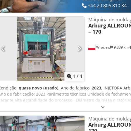
+44 20 806 810 84
Máquina de moldag
Arburg
ALLROUN
– 170
Wrocław
9.839 km
1
/
4
Condição:
quase novo (usado)
, Ano de fabrico:
2023
, INJETORA Ar
Ano de fabricação: 2023 Parâmetros técnicos Unidade de fechament
garante alta estabilidade do processo - Diâmetro da mesa giratóri
ciclo produtivo - Área útil de fixação do molde: 800 × 590 mm - Al
Espaçamento máximo entre as mesas: 585 mm Unidade de injeção (3 c
Máquina de moldag
Ø 30 mm: 83 cm³ a 2200 bar - Cilindro Ø 40 mm: 140 cm³ a 1250 bar 
Arburg
ALLROUND
mm: 36 cm³ a 2500 bar Equipamentos adicionais: - 2 núcleos hidrá
170
construção complexa - 2 válvulas pneumáticas – para funções adici