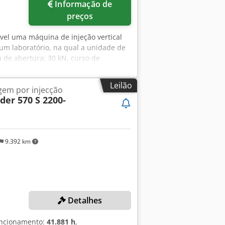
Informação de
preços
ível uma máquina de injeção vertical
um laboratório, na qual a unidade de
a de abertura: 30 kN, curso de
, diâmetro do fuso: 25 mm/30 mm/35
mm, potência de aquecimento: 9 kW,
Leilão
em por injecção
vel tecnológico: T2, diâmetro da mesa
der 570 S 2200-
/2050 mm/3500 mm, peso: aprox. 4200
 mil. A máquina foi usada apenas para
vel. É possível agendar uma visita
9.392 km
Detalhes
uncionamento:
41.881 h
,