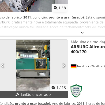
1
/
8
Ano de fabrico:
2011
, condição:
pronto a usar (usado)
, Está dispon
Arburg, praticamente nova e totalmente equipada, proveniente de 
plastificação nunca foi utilizada. Força de fechamento: 500 kN, forç
abertura: 250 mm, força do ejetor: 30 kN, curso do ejetor: 70 mm
mm, força de encosto do bico: 50 kN, curso de recuo do bico: 210 
Máquina de moldag
zonas de aquecimento: 5, volume do depósito de granulado: 25 l, ní
ARBURG
Allroun
rotativa: 900 mm. Dimensões da máquina (C/L/A): aprox. 3400 mm
400/170
kg, horas de funcionamento: 9201 h, ciclos da máquina: aprox. 120
materiais compósitos como carbono e kevlar. Documentação disponí
técnica. Credpfx Ahozd Ehxjiof
Nordrhein-Westfalen
1
/
13
Leilão encerrado
Condição:
pronto a usar (usado)
, Ano de fabrico:
2011
, horas de f