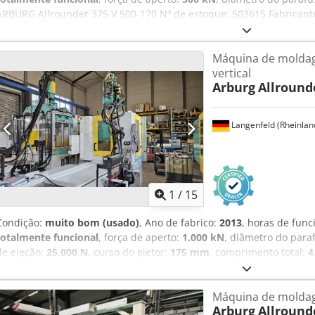
ARBURG Allrounder 375 V 500-170 Nº de estoque: 503615 Fabricante
170 Comando: Selogica-direto Ano de fabricação: 2013 Horas de ope
de fechamento Força de fechamento: 500 kN Altura mínima de ins
Máquina de moldag
instalação: 550 mm Distância máxima entre placas: 302 mm Curso
vertical
mesa rotativa: 900 mm Força do extrator: 70 kN Centragem do pra
Arburg
Allround
kg Dados técnicos lado de injeção Diâmetro do fuso: 25 mm Volume 
2500 bar Comprimento do fuso: 24 l/d Rotação do fuso: 35 min⁻¹ 
zonas de aquecimento: 5 Dimensões e peso Dimensões da máquina (
Langenfeld (Rheinlan
total: 3540 kg Equipamento Exibição em alemão Csdpfxoytdfij Ahijrf
núcleo 1x Máquina com bateria de água Máquina sem funil de mat
Interface EUROMAP 67 para manuseio Interface EUROMAP 73 Interfa
1
/
15
Condição:
muito bom (usado)
, Ano de fabrico:
2013
, horas de fun
totalmente funcional
, força de aperto:
1.000 kN
, diâmetro do para
de ejeção:
25.000 N
, curso do ejetor:
175 mm
, comprimento total:
4
peso total:
4.300 kg
, tipo de corrente de entrada:
trifásico
, tensão 
giratória:
1.200 mm
, Equipamento:
documentação / manual
, Dura
Máquina de moldag
cilindro não atende mais aos nossos padrões de qualidade. Isso sig
Arburg
Allround
uma unidade de 25, 30 ou 35 mm, que será adquirida individualme