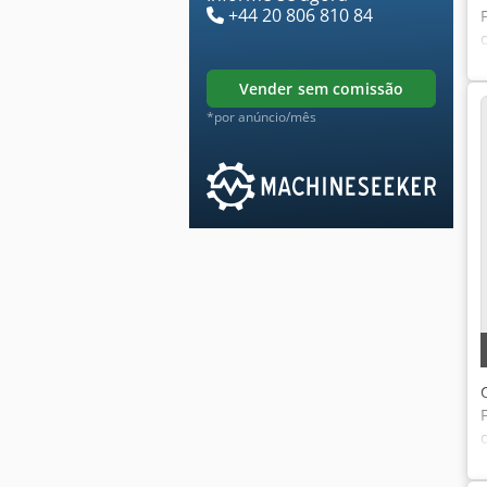
+44 20 806 810 84
vender sem comissão
*por anúncio/mês