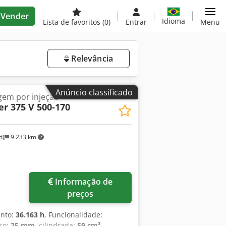
Vender
Idioma
Lista de favoritos
(0)
Entrar
Menu
Relevância
Anúncio classificado
em por injeção
er 375 V 500-170
d)
9.233 km
Informação de
preços
ento:
36.163 h
, Funcionalidade:
so:
25 mm
, cilindrada:
59 cm³
,