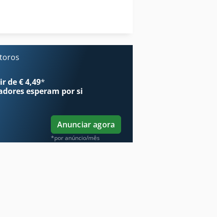
s
Torrador De Café
Torre De Ferramenta
 toros
r de € 4,49
*
adores
esperam por si
Anunciar agora
*por anúncio/mês