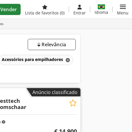
Vender
Idioma
Lista de favoritos
(0)
Entrar
Menu
os
Relevância
Acessórios para empilhadores
Anúncio classificado
esttech
oomschaar
m
€ 14.900