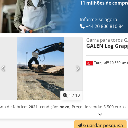
11 milhões de compr
Informe-se agora
+44 20 806 810 84
Garra para toros 
GALEN
Log Grap
Turquia
10.580 km
1
/
12
Ano de fabrico:
2021
, condição:
novo
, Preço de venda: 5.500 euros
Guardar pesquisa