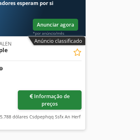
adores
esperam por si
Anunciar agora
*por anúncio/mês
Anúncio classificado
GALEN
ple
Informação de
preços
, 5.788 dólares Csdpephqq Ssfx An Herf