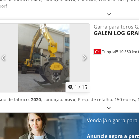
Horf
Garra para toros 
GALEN
LOG GRA
Turquia
10.580 km
1
/
15
Ano de fabrico:
2020
, condição:
novo
, Preço de retalho: 150 euros,
Venda já o garra para
Anuncie agora a parti