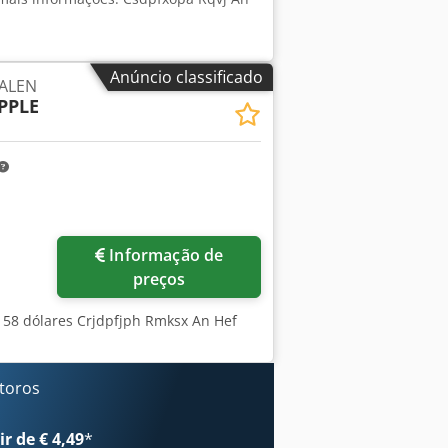
Anúncio classificado
GALEN
PPLE
Informação de
preços
 158 dólares Crjdpfjph Rmksx An Hef
 toros
r de € 4,49
*