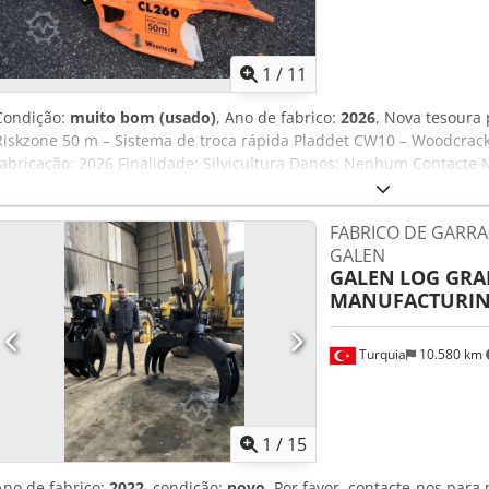
1
/
11
Condição:
muito bom (usado)
, Ano de fabrico:
2026
, Nova tesoura
Riskzone 50 m – Sistema de troca rápida Pladdet CW10 – Woodcrack
fabricação: 2026 Finalidade: Silvicultura Danos: Nenhum Contacte
informações. = Informações da empresa = Cedpfx Aeygugqon Hsrf E
Bruxelas, ao longo da autoestrada A12, perto do porto de Antuérpi
FABRICO DE GARRA
segunda a sexta-feira, das 8h30 às 19h00.
GALEN
GALEN
LOG GRA
MANUFACTURI
Turquia
10.580 km
1
/
15
Ano de fabrico:
2022
, condição:
novo
, Por favor, contacte-nos par