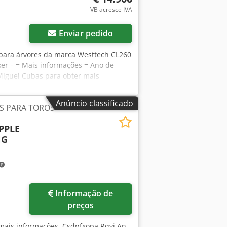
VB acresce IVA
Enviar pedido
 para árvores da marca Westtech CL260
er – = Mais informações = Ano de
 Miguel Cubas para obter mais
stamos localizados entre Antuérpia e
a. Horário de funcionamento: De
Anúncio classificado
S PARA TOROS
PPLE
NG
Informação de
preços
a mais informações. Csdpfxopa Rqvj An