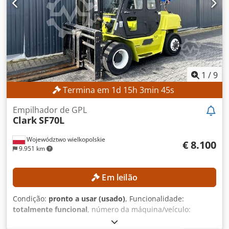
(1.000–2.500 kg) Tensão da bateria: 24 V Horas de
operação: 8.786 h EQUIPAMENTO Deslocador lateral
Referência externa: SL14355SP
1
/
9
Termina em
1
d
15
h
3
min
42
s
Empilhador de GPL
Clark
SF70L
Województwo wielkopolskie
€ 8.100
9.951 km
Em leilão
Condição:
pronto a usar (usado)
, Funcionalidade:
totalmente funcional
, número da máquina/veículo:
CMP570L-0016-6883KF
, Ano de fabrico:
2000
, horas de