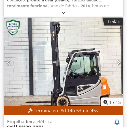
totalmente funcional
, Ano de fabrico:
2014
, horas de
funcionamento:
16.584 h
, capacidade de carga:
6.590 kg
,
altura de elevação:
4.010 mm
, altura de construção:
2.910
Leilão
mm
, largura do suporte de garfos:
2.000 mm
,
comprimento do garfo:
1.800 mm
, ESPECIFICAÇÕES
TÉCNICAS Capacidade de carga: 6.590 kg Centro de
gravidade da carga: 600 mm Altura máxima de elevação:
4.010 mm Altura total: 2.910 mm Comprimento dos garfos:
1.800 mm Largura dos garfos: 150 mm Espessura dos
garfos: 70 mm Largura do suporte dos garfos: 2.000 mm
DETALHES DA MÁQUINA Tipo de motorização: Motor a
combustão interna Dwsdpfxjzrgh Ao Ahvsa Tipo de mastro:
Standard Dimensões e peso Dimensões (C x L x A): 3.550 x
2.000 x 2.910 mm Peso próprio: 12.270 kg Pneus dianteiros:
Superelástico, 8,25-15 Pneus traseiros: Superelástico, 8,25-
15 Horas de operação: 16.584 h
1
/
15
Termina em
8
d
14
h
53
min
42
s
Empilhadeira elétrica