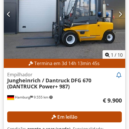
Tipo de mastro: Standard Dimensões e peso Dimensões (C
x L x A): 3.550 x 1.980 x 3.300 mm Dsdpfszmwmlsx Ahvswa
Peso próprio: 10.410 kg Transmissão: Automática Pneus
dianteiros: Superelástico Pneus traseiros: Superelástico
Horas de funcionamento: 8.506 h EQUIPAMENTO 3.º
circuito hidráulico 4.º circuito hidráulico Cabine fechada
Aquecimento da cabine Preparação para tubagens
1
/
10
Termina em
3
d
14
h
13
min
42
s
Empilhador
Jungheinrich / Dantruck
DFG 670
(DANTRUCK Power+ 987)
Hamburg
9.555 km
€ 9.900
Em leilão
Condição:
pronto a usar (usado)
, Funcionalidade: