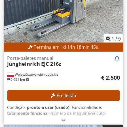
válvula no suporte do garfo Horas de operação: 15.254 h
EQUIPAMENTO Dsdpfx Aszrlxgehvswa Mastro de elevação
triplex com elevação livre 3.ª/4.ª válvula hidráulica no
suporte do garfo Carregador Referência externa: SL9789SP
1
/
9
Termina em
1
d
14
h
18
min
42
s
Porta-paletes manual
Jungheinrich
EJC 216z
Województwo wielkopolskie
€ 2.500
9.951 km
Em leilão
Condição:
pronto a usar (usado)
, Funcionalidade:
totalmente funcional
, número da máquina/veículo:
90621285
, Ano de fabrico:
2021
, horas de funcionamento:
560 h
, altura de elevação:
2.800 mm
, altura de construção: