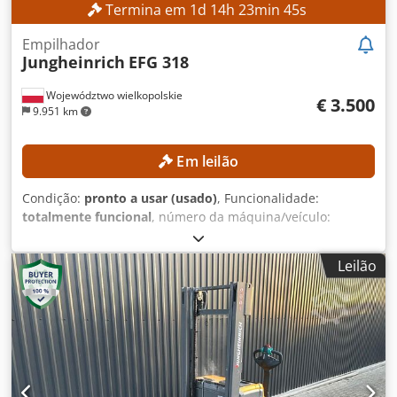
Termina em
1
d
14
h
23
min
42
s
Empilhador
Jungheinrich
EFG 318
Województwo wielkopolskie
€ 3.500
9.951 km
Em leilão
Condição:
pronto a usar (usado)
, Funcionalidade:
totalmente funcional
, número da máquina/veículo:
FN498167
, Ano de fabrico:
2015
, horas de funcionamento:
15.254 h
, altura de elevação:
4.700 mm
, elevação livre:
Leilão
1.490 mm
, tipo de mastro:
triplex
, altura de construção:
2.132 mm
, Sem preço mínimo – venda garantida ao preço
mais alto! DETALHES TÉCNICOS Elevação livre: 1.490 mm
Altura de elevação: 4.700 mm Altura total: 2.132 mm
DETALHES DA MÁQUINA Tipo de mastro: Triplex Tensão da
bateria: 48 V Capacidade da bateria: 625 Ah Ano de
fabricação da bateria: 2015 Válvulas hidráulicas: 3.ª/4.ª