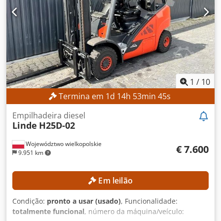
Tipo de combustível: Elétrico Potência nominal: 12 kW
Classe ISO: 3 (2.500–4.999 kg) Dedozrgb Nopfx Ahvjwa
Tensão da bateria: 80 V Horas de operação: 14.745 h
EQUIPAMENTO Deslizador lateral 3.º circuito hidráulico 4.º
circuito hidráulico Aquecimento Cabine fechada
Referência externa: SL14251
1
/
10
Termina em
1
d
14
h
53
min
42
s
Empilhadeira diesel
Linde
H25D-02
Województwo wielkopolskie
€ 7.600
9.951 km
Em leilão
Condição:
pronto a usar (usado)
, Funcionalidade:
totalmente funcional
, número da máquina/veículo: