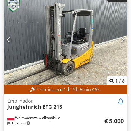
1
/
8
Termina em
1
d
15
h
8
min
42
s
Empilhador
Jungheinrich
EFG 213
Województwo wielkopolskie
€ 5.000
9.951 km