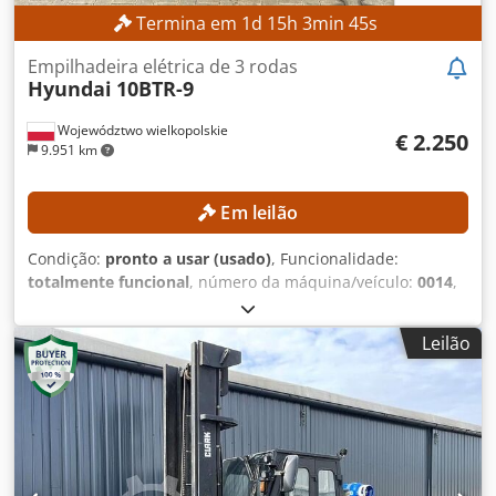
Termina em
1
d
15
h
3
min
42
s
Empilhadeira elétrica de 3 rodas
Hyundai
10BTR-9
Województwo wielkopolskie
€ 2.250
9.951 km
Em leilão
Condição:
pronto a usar (usado)
, Funcionalidade:
totalmente funcional
, número da máquina/veículo:
0014
,
Ano de fabrico:
2013
, horas de funcionamento:
8.786 h
,
capacidade de carga:
1.000 kg
, altura de elevação:
4.735
Leilão
mm
, elevação livre:
1.614 mm
, tipo de combustível:
elétrico
, tipo de mastro:
triplex
, Sem preço mínimo –
venda garantida ao lance mais alto! DETALHES TÉCNICOS
Capacidade de carga: 1.000 kg Altura de elevação: 4.735
mm Elevação livre: 1.614 mm Altura total: 2.120 mm
DETALHES DA MÁQUINA Tipo de mastro: Triplex Dwsdpfx
Aozrgc Tohvoa Tipo de combustível: Elétrico Classe ISO: 2