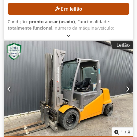
Em leilão
Condição:
pronto a usar (usado)
, Funcionalidade:
totalmente funcional
, número da máquina/veículo:
FN651047
, Ano de fabrico:
2021
, horas de funcionamento:
17.268 h
, altura de elevação:
4.700 mm
, elevação livre:
Leilão
1.535 mm
, tipo de mastro:
triplex
, altura de construção:
2.125 mm
, Equipamento:
deslocamento lateral
, Sem
preço mínimo – venda garantida ao melhor lance!
DETALHES TÉCNICOS Altura de elevação: 4.700 mm Altura
total: 2.125 mm Elevação livre: 1.535 mm DETALHES DA
MÁQUINA Tipo de mastro: Mastro triplex com elevação
livre Tensão da bateria: 48 V Capacidade da bateria: 500
Ah Horas de funcionamento: 17.268 h EQUIPAMENTO
Deslizador lateral Bateria Dwodpfx Aezrlv Ejhvea
Carregador Referência externa: SL12191SP
1
/
8