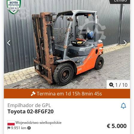
Válvulas hidráulicas: 3.ª/4.ª válvula Horas de
funcionamento: 1.398 h EQUIPAMENTO Deslizador lateral
Posicionador de garfos Carregador incluído Referência
externa: SL13606SP
1
/
10
Termina em
1
d
15
h
8
min
42
s
Empilhador de GPL
Toyota
02-8FGF20
Województwo wielkopolskie
€ 5.000
9.951 km