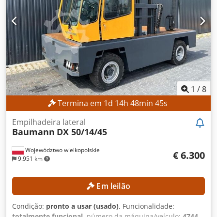
Dwedpfx Aozrgbcjhvoa DETALHES DA MÁQUINA Tipo de
mastro: Triplex Tipo de tração: Elétrica Tensão da bateria:
24 V Altura total: 2.065 mm Referência externa: SL10235SP
1
/
8
Termina em
1
d
14
h
48
min
42
s
Empilhadeira lateral
Baumann
DX 50/14/45
Województwo wielkopolskie
€ 6.300
9.951 km
Em leilão
Condição:
pronto a usar (usado)
, Funcionalidade:
totalmente funcional
, número da máquina/veículo:
4744
,