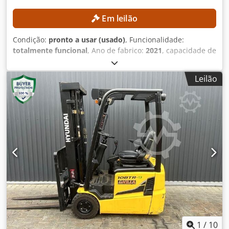
Em leilão
Condição:
pronto a usar (usado)
, Funcionalidade:
totalmente funcional
, Ano de fabrico:
2021
, capacidade de
carga:
2.000 kg
, altura de elevação:
4.300 mm
, elevação
livre:
1.330 mm
, tipo de mastro:
triplex
, altura de
Leilão
construção:
1.975 mm
, Sem preço mínimo – venda
garantida ao maior lance! DETALHES TÉCNICOS
Capacidade de carga: 2.000 kg Altura de elevação: 4.300
mm Elevação livre: 1.330 mm Altura total: 1.975 mm
DETALHES DA MÁQUINA Djdpfxozrgdde Ahvewa Tipo de
combustível: Gás Tipo de mastro: Triplex Classe ISO: 2
Intervalo de capacidade de carga da classe ISO 2: 1.000–
2.500 kg EQUIPAMENTO 3.ª válvula Referência externa:
SL15670SLO
1
/
10