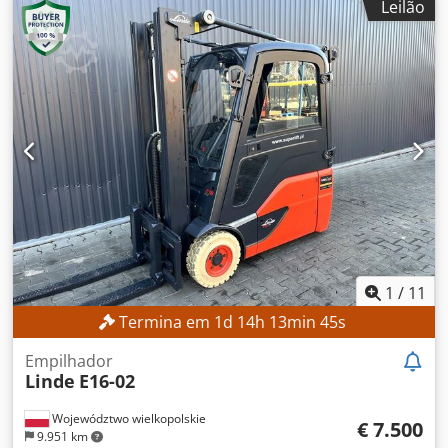
Leilão
1.950 mm
, Sem preço mínimo – venda garantida ao
melhor lance! DETALHES TÉCNICOS Altura de elevação:
2.800 mm Altura total: 1.950 mm Dwjdjzrlw Aspfx Ahvea
DETALHES DA MÁQUINA Tipo de mastro: Mastro padrão
Tipo de bateria: Bateria de íon-lítio Horas de
funcionamento: 560 h EQUIPAMENTO Elevação inicial
Carregador Referência externa: SL1145SP
1
/
11
Termina em
1
d
14
h
13
min
42
s
Empilhador
Linde
E16-02
Województwo wielkopolskie
€ 7.500
9.951 km