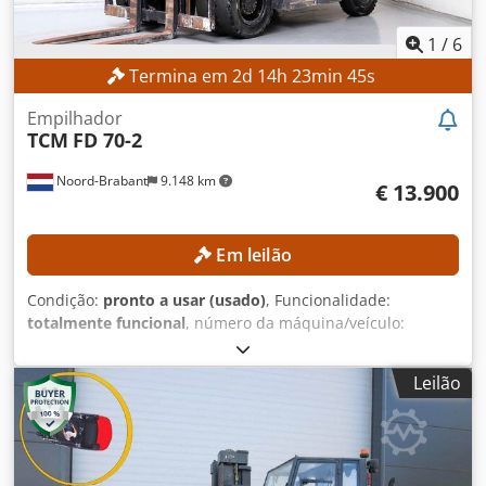
próprio: 4.648 kg EQUIPAMENTO - Iluminação - Deslizador
lateral - Controlo com um único pedal - 3 projetores de
1
/
6
trabalho LED
Termina em
2
d
14
h
23
min
42
s
Empilhador
TCM
FD 70-2
Noord-Brabant
9.148 km
€ 13.900
Em leilão
Condição:
pronto a usar (usado)
, Funcionalidade:
totalmente funcional
, número da máquina/veículo:
30S00738
, Ano de fabrico:
2013
, horas de funcionamento:
8.506 h
, capacidade de carga:
7.000 kg
, altura de elevação:
Leilão
4.450 mm
, altura de construção:
3.300 mm
, comprimento
do garfo:
1.200 mm
, peso em vazio:
10.410 kg
,
ESPECIFICAÇÕES TÉCNICAS Capacidade de carga: 7.000 kg
Altura de elevação: 4.450 mm Altura total: 3.300 mm
Comprimento do garfo: 1.200 mm DETALHES DA MÁQUINA