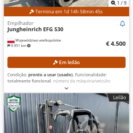
1
/
9
Termina em
1
d
14
h
58
min
42
s
Empilhador
Jungheinrich
EFG S30
Województwo wielkopolskie
€ 4.500
9.951 km
Em leilão
Condição:
pronto a usar (usado)
, Funcionalidade:
totalmente funcional
, número da máquina/veículo:
FN578418
, Ano de fabrico:
2018
, horas de funcionamento:
14.745 h
, capacidade de carga:
3.000 kg
, altura de
Leilão
elevação:
3.500 mm
, tipo de mastro:
simplex
,
Equipamento:
deslocamento lateral
, Sem preço mínimo –
venda garantida ao lance mais alto! DETALHES TÉCNICOS
Capacidade de carga: 3.000 kg Altura de elevação: 3.500
mm Altura total: 2.422 mm Distância do centro de carga:
600 mm DETALHES DA MÁQUINA Tipo de mastro: Simplex