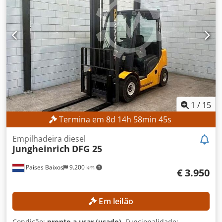
Comprimento das forquilhas: 1.200 mm Largura mínima
das forquilhas: 290 mm Dwodjzrmrnspfx Ahvea Largura
máxima das forquilhas: 1.140 mm DETALHES DA MÁQUINA
Tipo de mastro: Duplex Tipo de combustível: Diesel
Fabricante do motor: JCB Horas de funcionamento: 5.745 h
Dimensões e peso Dimensões (C x L x A): 4.400 x 2.030 x
2.820 mm Altura de passagem: 2.850 mm Peso em vazio:
6.800 kg EQUIPAMENTO Elevação livre Luzes de trabalho
Cabine completa Documentação Marcação CE
1
/
15
Termina em
8
d
14
h
58
min
42
s
Empilhadeira diesel
Jungheinrich
DFG 25
Países Baixos
9.200 km
€ 3.950
Em leilão
Condição:
pronto a usar (usado)
, Funcionalidade: