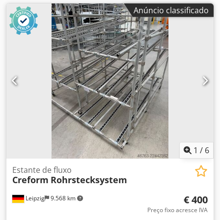
Anúncio classificado
1
/
6
Estante de fluxo
Creform
Rohrstecksystem
€ 400
Leipzig
9.568 km
Preço fixo acresce IVA