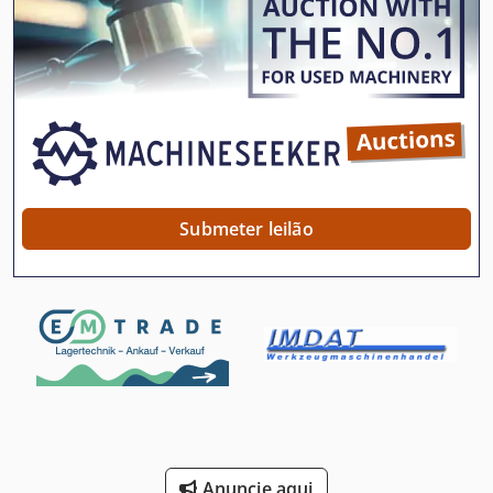
Estante De Cesta De Malha
Estante De Prato
Estante Para Paletes
Estação De Serviço
Estação Do Carro
Submeter leilão
Esteira De Vácuo
Feixe De
Maquinas De Marcenaria
Maquinas De Usinagem
Motor De Corrente Continua
Máquina De Moagem Contínua
Anuncie aqui