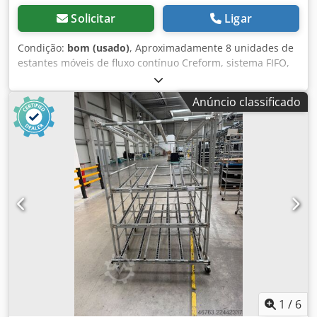
Solicitar
Ligar
Condição:
bom (usado)
, Aproximadamente 8 unidades de
estantes móveis de fluxo contínuo Creform, sistema FIFO,
estrutura de absorção/montagem com níveis de fluxo –
usadas: Preço por unidade, no local: 400 € (preço líquido)!
Anúncio classificado
Chedpfjzp Rn Iex Aafea Fabricante: Creform Tipo: Sistema
de tubos encaixáveis Ano de fabricação: desconhecido
Dimensões: aproximadamente: 180x180x200 cm 2 canais 9
rodízios com travão Barras de roletes Estado: bom
Disponibilidade: imediata Localização: Leipzig
1
/
6