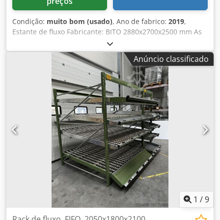
preços
Condição:
muito bom (usado)
, Ano de fabrico:
2019
,
Estante de fluxo Fabricante: BITO 2880x2700x2500 mm As
estantes de fluxo são divididas em níveis de fluxo
levemente inclinados e são projetadas para o
Anúncio classificado
fornecimento de mercadorias segundo o princípio FIFO
(First-in-First-out). As estantes são abastecidas pela parte
traseira e as mercadorias deslizam sobre roletes de
plástico até o lado oposto, de onde podem ser retiradas
conforme necessário. Vantagens: - Permite alta
performance de picking Chsdpfowwugtjx Aafea - Evita
tempos mortos devido à falta de reposição - Ideal para
itens de alta e média rotatividade - Frequência de retirada
cinco vezes maior em comparação com estantes
convencionais Temos vários tamanhos em estoque! Entre
em contato comigo caso tenha interesse.
1
/
9
Rack de fluxo, FIFO, 2050x1800x2100