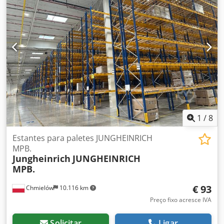
6,00 m Codpehql Hzefx Aafeha Suporte: parafusado
Fixação: grelhas de parede lateral e traseira Carga do
canal: 4250 kg Carga da palete: máx. 850 kg Ano de
construção: 2011 Espaços de palete: 600 Rack é
desmontado e pronto para ser carregado em Neuwied
Preços mais IVA.
1
/
8
Estantes para paletes JUNGHEINRICH
MPB.
Jungheinrich
JUNGHEINRICH
MPB.
€ 93
Chmielów
10.116 km
Preço fixo acresce IVA
Solicitar
Ligar