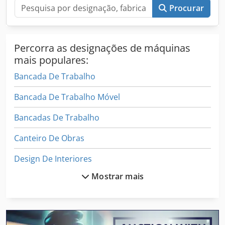
conforme as necessidades do armazém Csdpfjw S Ttyox
Procurar
Aafjha Benefícios: • Maximiza o espaço de armazenamento
horizontal • Reduz o tempo de manuseio • Melhora a
segurança e a eficiência no armazenamento Ideal para
Percorra as designações de máquinas
armazéns industriais, oficinas, fábricas e centros
logísticos. O preço varia conforme o modelo e o tamanho!
mais populares:
Bancada De Trabalho
Bancada De Trabalho Móvel
Bancadas De Trabalho
Canteiro De Obras
Design De Interiores
Mostrar mais
Eixo De Trabalho
Empilhador De Paletes
Entrega De Fluxo