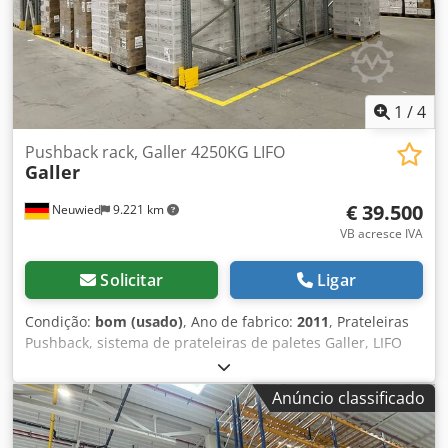
mercadorias de movimentação rápida e média frequência
de remoção cinco vezes maior em comparação com a
arquivamento Temos vários tamanhos em estoque! Se você
estiver interessado, entre em contato comigo.
1
/
4
Pushback rack, Galler 4250KG LIFO
Galler
€ 39.500
Neuwied
9.221 km
VB acresce IVA
Solicitar
Ligar
Condição:
bom (usado)
, Ano de fabrico:
2011
, Prateleiras
Pushback, sistema de prateleiras de paletes Galler, LIFO
Com o método LIFO, os últimos produtos a serem
armazenados são os primeiros a serem recuperados.
Anúncio classificado
Especificações técnicas: Fabricante: Galler Tipo: Pushback
rack Estado: usado, bom Espaço no solo: 282 m2 Altura:
3,10 m Comprimento: 47 LFM Profundidade da prateleira: