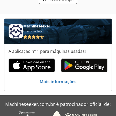
Prateleiras De Armazenamento
Sistema De Transporte
Machineseeker
Tecnologia De Transporte
Grátis na loja
Transportador De Corrente
Unidades De
A aplicação nº 1 para máquinas usadas!
Veículo De Trabalho
Mais informações
Machineseeker.com.br é patrocinador oficial de: