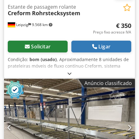
Estante de passagem rolante
Creform
Rohrstecksystem
€ 350
Leipzig
9.568 km
Preço fixo acresce IVA
Solicitar
Ligar
Condição:
bom (usado)
, Aproximadamente 8 unidades de
prateleiras móveis de fluxo contínuo Creform, sistema
FIFO, estrutura de absorção/montagem com níveis de fluxo
– usadas: Preço por unidade, no local: 350 € (preço
Anúncio classificado
líquido)! Fabricante: Creform Tipo: Sistema de tubos de
encaixe Ano de fabricação: desconhecido Dimensões:
aproximadamente: 200x130x200 cm 1 canal 8 rodízios com
travão Codpfszp Rnbsx Aafjha Barras de roletes Estado:
bom Disponibilidade: imediata Localização: Leipzig