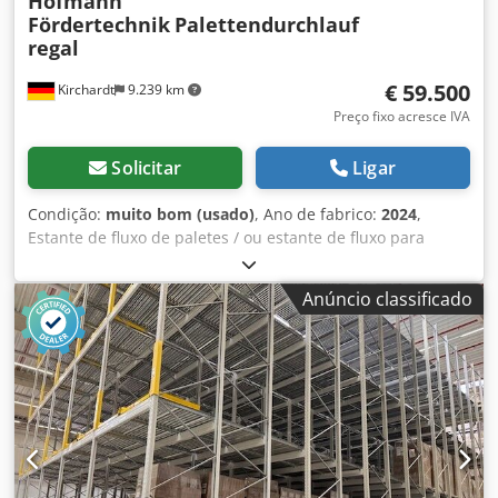
Hofmann
Fördertechnik
Palettendurchlauf
regal
€ 59.500
Kirchardt
9.239 km
Preço fixo acresce IVA
Solicitar
Ligar
Condição:
muito bom (usado)
, Ano de fabrico:
2024
,
Estante de fluxo de paletes / ou estante de fluxo para
transportadores de carga especiais 1,40m x 1,20m, máx.
700 kg, espaço para 300 transportadores de carga – usado
Anúncio classificado
-: Preço ex-local: € 59.500 (líquido), incluindo
desmontagem, etc.! Fornecedor: Hofmann Fördertechnik
GmbH Fornecedor de transportadores de rolos: Fluxus
Solutions GmbH Ano de construção: junho de 2024 Largura
do compartimento: FW I: 1.398 mm (campo com um
transportador de rolos) – 1 campo disponível Largura do
compartimento FW II: 2.798 mm (campo com dois
transportadores de rolos) – 2 campos disponíveis
Comprimento de flambagem: K I: 292mm Comprimento de