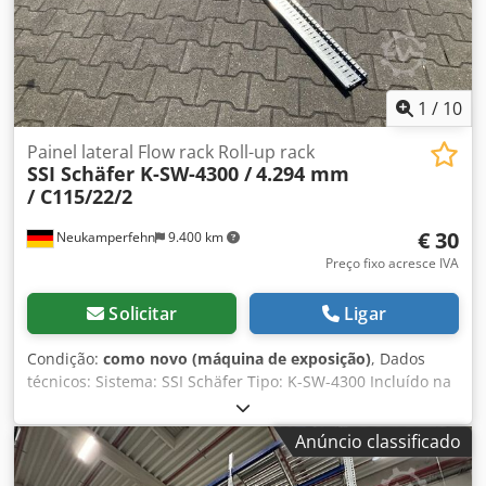
1
/
10
Painel lateral Flow rack Roll-up rack
SSI Schäfer K-SW-4300 /
4.294 mm
/ C115/22/2
€ 30
Neukamperfehn
9.400 km
Preço fixo acresce IVA
Solicitar
Ligar
Condição:
como novo (máquina de exposição)
, Dados
técnicos: Sistema: SSI Schäfer Tipo: K-SW-4300 Incluído na
entrega 01x bochecha lateral, II. escolha Comprimento:
aprox. 4,294 mm Tipo de perfil: C115/22/2 Perfil C: aprox.
Anúncio classificado
115 x 22 x 2 mm Peso da unidade: aprox. 13,23 kg
Informação: - para os níveis de KDR nos sistemas PR e WR