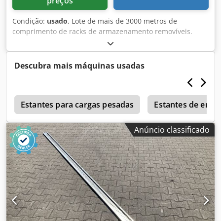
preços
Condição:
usado
, Lote de mais de 3000 metros de
comprimento de racks de armazenamento removíveis.
Comprimento: 260 - 360 cm Chodpeuru T Tsfx Aafja
Largura: 80 - 110 cm Altura: 200 - 650 cm Comprimento:
260 - 360 cm Altura: 200 - 650 cm
Descubra mais máquinas usadas
r
Estantes para cargas pesadas
Estantes de enca
Anúncio classificado