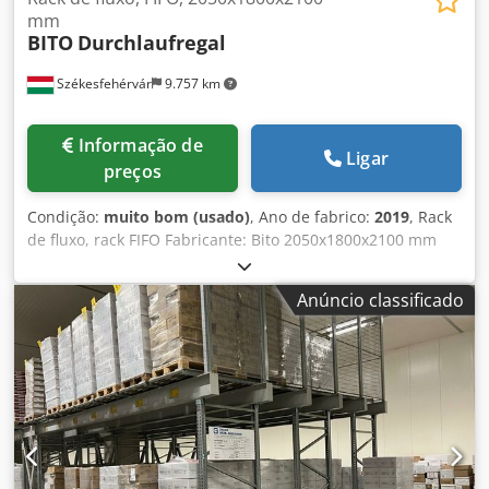
mm
BITO
Durchlaufregal
Székesfehérvár
9.757 km
Informação de
Ligar
preços
Condição:
muito bom (usado)
, Ano de fabrico:
2019
, Rack
de fluxo, rack FIFO Fabricante: Bito 2050x1800x2100 mm
Temos vários quadros de fluxo: - direto - direto/iniciado -
dobrado Cjdpfx Ajwlg Rmeafeha Os racks de fluxo são
Anúncio classificado
divididos em níveis de fluxo ligeiramente inclinados e são
projetados para o fornecimento de mercadorias de acordo
com o princípio FIFO (primeiro a entrar, primeiro a sair). As
prateleiras são abastecidas na parte de trás e as
mercadorias correm em rolos de plástico para o lado
oposto, de onde podem ser removidas quando necessário.
Vantagens: permite alto desempenho de coleta evita
tempos de inatividade por falta de suprimentos ideal para