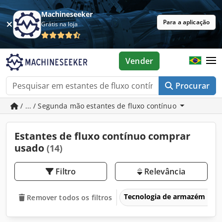
Machineseeker
Para a aplicação
Grátis na loja
Vender
Procurar
/ ... / Segunda mão estantes de fluxo contínuo
Estantes de fluxo contínuo comprar
usado
(14)
Filtro
Relevância
Tecnologia de armazém
Remover todos os filtros