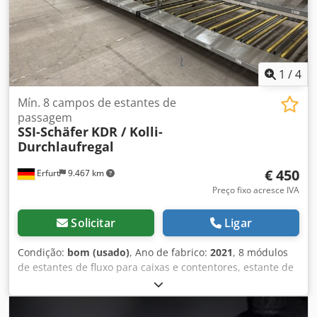
1
/
4
Mín. 8 campos de estantes de
passagem
SSI-Schäfer
KDR / Kolli-
Durchlaufregal
€ 450
Erfurt
9.467 km
Preço fixo acresce IVA
Solicitar
Ligar
Condição:
bom (usado)
, Ano de fabrico:
2021
, 8 módulos
de estantes de fluxo para caixas e contentores, estante de
armazenamento, SSI-Schäfer – usado: Codpfx Aozpf
Hrjafeha Preço por módulo no local: 450 € (sem IVA),
incluindo desmontagem, embalagem e carregamento!