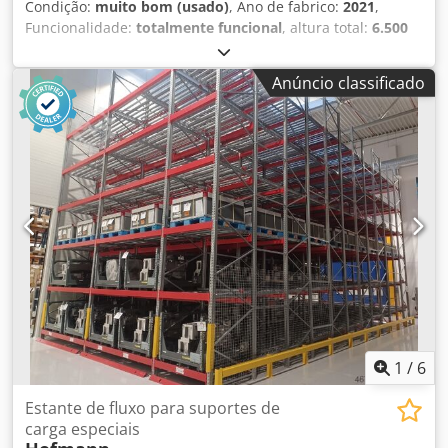
Condição:
muito bom (usado)
, Ano de fabrico:
2021
,
Funcionalidade:
totalmente funcional
, altura total:
6.500
mm
, 1x estante dinâmica para paletes do fabricante Bito,
totalmente funcional. Capacidade para 96 posições de
Anúncio classificado
paletes. Ano de fabrico: 2021. Dimensões base: L 10,20 m -
P 5,20 m - A 6,50 m. Peso mínimo da palete: 250 kg e
máximo: 1000 kg. Largura do canal / comprimento da
travessa: 2400 mm. As transportadoras de rolos ao nível do
chão são rebatíveis para possibilitar a limpeza flexível do
solo por baixo (ver foto número 4). Chsdpfxew Az Emo
Aafea Inspecionado e mantido anualmente. O sistema já
está desmontado e armazenado. Envio em toda a Europa
mediante taxa adicional.
1
/
6
Estante de fluxo para suportes de
carga especiais