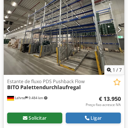
da SSI Schäfer para detenção perfis longitudinais e
transversais, bem como barras de rolos - também
adequado com curva - pode ser utilizado tanto inclinado
como em equilíbrio Cedpfx Aoibl Eyjafeha
1
/
7
Estante de fluxo PDS Pushback Flow
BITO
Palettendurchlaufregal
€ 13.950
Lehrte
9.484 km
Preço fixo acresce IVA
Solicitar
Ligar