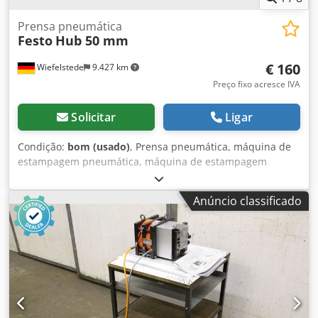
Prensa pneumática
Festo
Hub 50 mm
€ 160
Wiefelstede
9.427 km
Preço fixo acresce IVA
Solicitar
Ligar
Condição:
bom (usado)
, Prensa pneumática, máquina de
estampagem pneumática, máquina de estampagem
multifuncional, máquina de estampagem, máquina de
estampagem universal, máquina de estampagem -Cilindro
Anúncio classificado
pneumático: Festo, modelo DC-100-050-PPV -Curso: Ø 50
mm -Diâmetro do pistão: Ø 100 mm -Eixo de fixação: Ø
aprox. 9 mm Dwsdpfx Akof Sa Rcjqea -Sem sistema de
controlo -Dimensões: 350/200/A515 mm -Peso: 31 kg