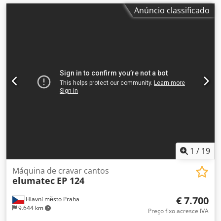
Anúncio classificado
1
/
19
Máquina de cravar cantos
elumatec
EP 124
€ 7.700
Hlavní město Praha
9.644 km
Preço fixo acresce IVA