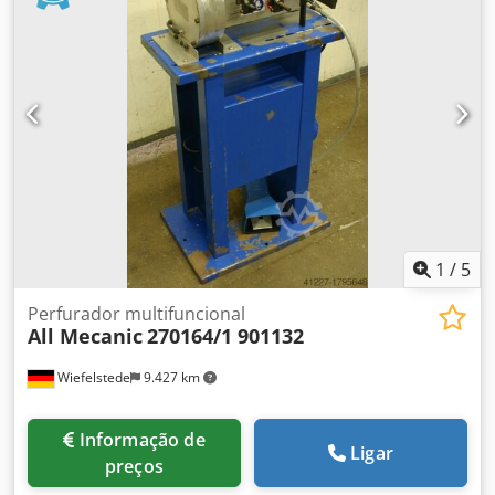
bar - Pedal de acionamento - Ano de fabricação: 2012 -
Dimensões: 565/600/H1050 mm - Peso: 71 kg
1
/
5
Perfurador multifuncional
All Mecanic
270164/1 901132
Wiefelstede
9.427 km
Informação de
Ligar
preços