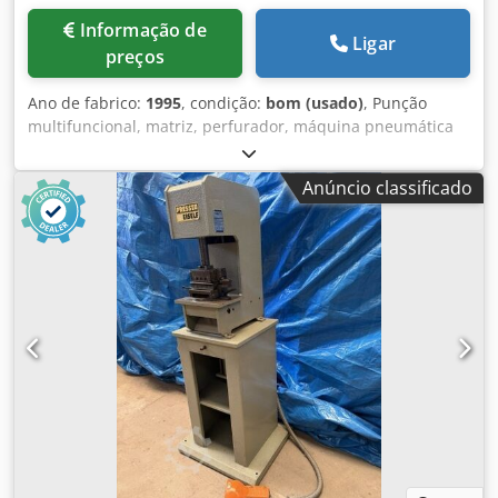
Informação de
Ligar
preços
Ano de fabrico:
1995
, condição:
bom (usado)
, Punção
multifuncional, matriz, perfurador, máquina pneumática
de perfuração Djdpfxob A Nc Hj Akqowa -acionamento:
pneumático -ano de fabricação: 1995
Anúncio classificado