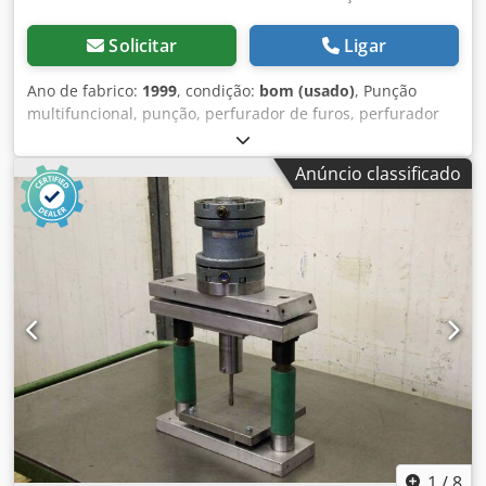
Solicitar
Ligar
Ano de fabrico:
1999
, condição:
bom (usado)
, Punção
multifuncional, punção, perfurador de furos, perfurador
pneumático Dwodpfxob A N T Hs Akqoa -operado:
pneumaticamente -ano de fabricação: 1999 -dimensões:
Anúncio classificado
600/600/A1300 mm -peso: 50 kg
1
/
8