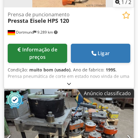
1
/
2
Prensa de puncionamento
Pressta Eisele
HPS 120
Dortmund
9.289 km
Informação de
Ligar
preços
Condição:
muito bom (usado)
, Ano de fabrico:
1995
,
Prensa pneumática de corte em estado novo vinda de uma
oficina de formação, com base Força de corte: 5 t Golpes
duplos/min a curso máx.: 30 Curso: 40 mm Altura de
Anúncio classificado
montagem: 240 mm Avanço: 110 mm Dimensões da mesa:
250 x 200 mm Pressão de trabalho: 10 bar Dimensões (C x
L x A): 250 x 370 x 1450 mm Peso: aprox. 100 kg Siegfried
Volz Máquinas-Ferramenta Rüschebrinkstr. 151-153 DE -
44143 Dortmund - Wambel / Alemanha Dwedpfx Aezcpv
Sokqsa