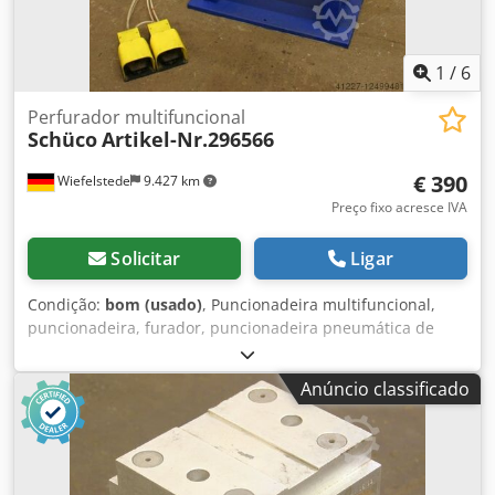
1
/
6
Perfurador multifuncional
Schüco
Artikel-Nr.296566
€ 390
Wiefelstede
9.427 km
Preço fixo acresce IVA
Solicitar
Ligar
Condição:
bom (usado)
, Puncionadeira multifuncional,
puncionadeira, furador, puncionadeira pneumática de
furos Dwsdpfsn Sru Hjx Akqea -operada pneumaticamente
Anúncio classificado