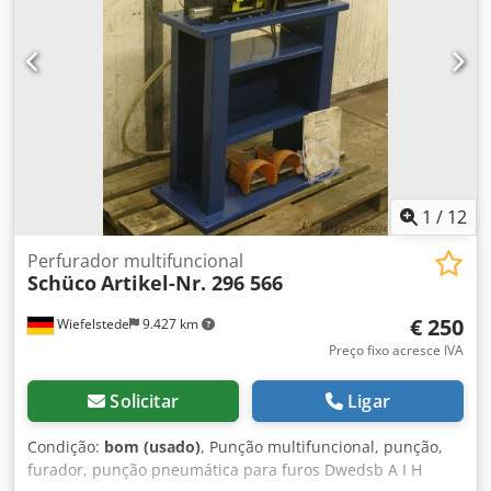
1
/
12
Perfurador multifuncional
Schüco
Artikel-Nr. 296 566
€ 250
Wiefelstede
9.427 km
Preço fixo acresce IVA
Solicitar
Ligar
Condição:
bom (usado)
, Punção multifuncional, punção,
furador, punção pneumática para furos Dwedsb A I H