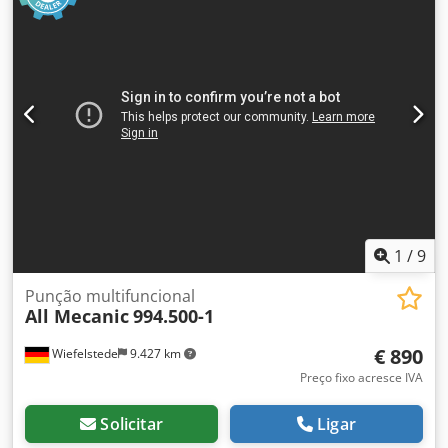
1
/
9
Punção multifuncional
All Mecanic
994.500-1
€ 890
Wiefelstede
9.427 km
Preço fixo acresce IVA
Solicitar
Ligar