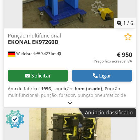
1
/
6
Punção multifuncional
EKONAL
EK97260D
€ 950
Wiefelstede
9.427 km
Preço fixo acresce IVA
Solicitar
Ligar
Ano de fabrico:
1996
, condição:
bom (usado)
, Punção
multifuncional, punção, furador, punção pneumático de
furos Dedpfsb A H U Ejx Akqowa -operado
pneumaticamente -ano de fabricação: 1996
Anúncio classificado