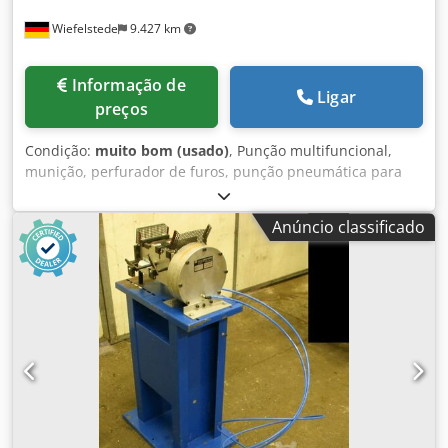
Wiefelstede
9.427 km
Informação de
Ligar
preços
Condição:
muito bom (usado)
, Punção multifuncional,
munição, perfurador de furos, punção pneumática para
furos Dedsb A Hl Rjpfx Akqjwa -Nº do artigo: 296 566 -Peso:
170 kg
Anúncio classificado