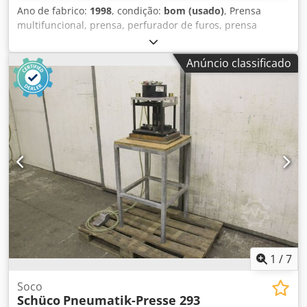
Ano de fabrico:
1998
, condição:
bom (usado)
, Prensa
multifuncional, prensa, perfurador de furos, prensa
pneumática de perfuração Dwjdpeb A Hwaefx Akqja -
operada pneumaticamente -ano de fabricação: 1998
Anúncio classificado
1
/
7
Soco
Schüco
Pneumatik-Presse 293