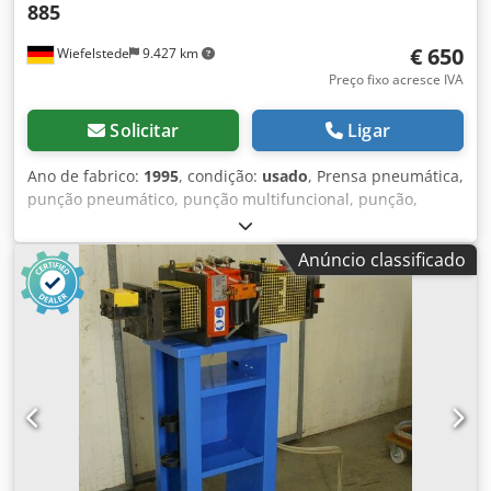
885
€ 650
Wiefelstede
9.427 km
Preço fixo acresce IVA
Solicitar
Ligar
Ano de fabrico:
1995
, condição:
usado
, Prensa pneumática,
punção pneumático, punção multifuncional, punção,
punção universal, máquina de puncionar -para produção
de janelas: ferramentas -pneumáticas: com accionamento
Anúncio classificado
por pedal -com várias ferramentas: -pneumático:
accionado Dwsdpfx Aodkx S Eekqea -pressão do ar: 8 bar -
força de pressão: aprox. 3,2 ton. -curso máx.: 20 mm -
Dimensões entre montantes: 250 x 200 mm -Dimensões:
505/510/H1360 mm -Peso: 90 kg