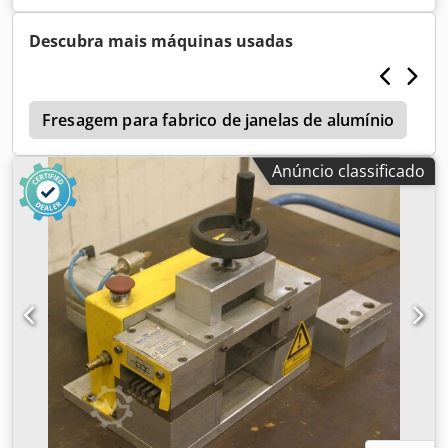
conjunto Dodpfx Aeb A Iicjkqewa - Peso total: 50 kg
Descubra mais máquinas usadas
a
Fresagem para fabrico de janelas de alumínio
S
Anúncio classificado