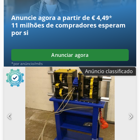
Altura de inserção: mm -Dimensões: 690/720/H1485 mm -
Peso: 51 kg
Anuncie agora a partir de € 4,49
*
11 milhões de compradores
esperam
por si
Anunciar agora
*por anúncio/mês
Anúncio classificado