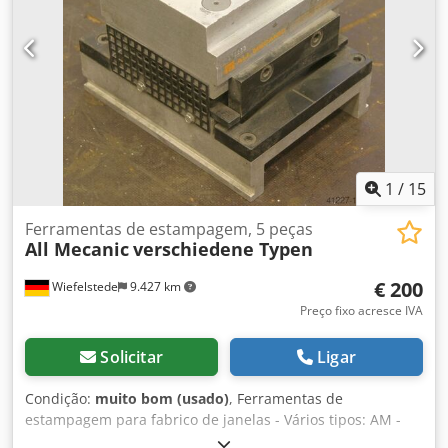
1
/
15
Ferramentas de estampagem, 5 peças
All Mecanic
verschiedene Typen
€ 200
Wiefelstede
9.427 km
Preço fixo acresce IVA
Solicitar
Ligar
Condição:
muito bom (usado)
, Ferramentas de
estampagem para fabrico de janelas - Vários tipos: AM -
9333/9352-1/9335/9334/94-234907 - Venda: apenas em