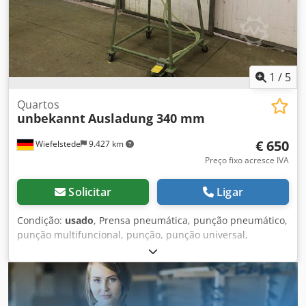
carregamento e custos.
1
/
5
Quartos
unbekannt
Ausladung 340 mm
€ 650
Wiefelstede
9.427 km
Preço fixo acresce IVA
Solicitar
Ligar
Condição:
usado
, Prensa pneumática, punção pneumático,
punção multifuncional, punção, punção universal,
puncionadora -Força de pressão: 0,23 ton -para:
ferramentas para fazer janelas -pneumático com: controlo
por pedal Dsdpfsd Dvgnox Akqswa -pneumaticamente
operado -Pressão de ar: 12 bar -Disparo: máximo. 50 mm -