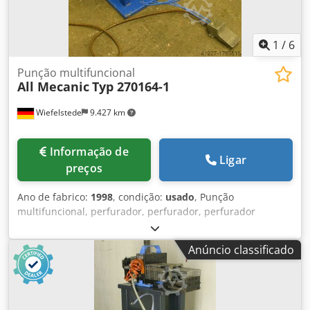
1
/
6
Punção multifuncional
All Mecanic
Typ 270164-1
Wiefelstede
9.427 km
Informação de
Ligar
preços
Ano de fabrico:
1998
, condição:
usado
, Punção
multifuncional, perfurador, perfurador, perfurador
pneumático -operacional: pneumático Dedob A Hq Nopfx
Akqswa -Year of construction: 1998 -Tipo: 270164-1
Anúncio classificado