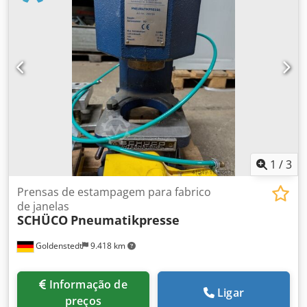
1
/
3
Prensas de estampagem para fabrico
de janelas
SCHÜCO
Pneumatikpresse
Goldenstedt
9.418 km
Informação de
Ligar
preços