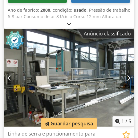
Ano de fabrico:
2000
, condição:
usado
, Pressão de trabalho
6-8 bar Consumo de ar 8 l/ciclo Curso 12 mm Altura da
abertura de entrada 134 mm Número de ciclos 400
ciclos/min Força de estampagem máx. 3500 kp Peso da
Anúncio classificado
máquina aprox. 80 kg Prensa pneumática Schüco para
ferramentas de estampagem Schüco Nº artigo Schüco: 290
124 Dwedpfewva Rbsx Akqsa Inclui manual de operações
Inclui diversas ferramentas de prensa! Números das
ferramentas: 283073, 280162, 299259, 283492, 283072,
282867, 282644, 282663, 282868, 283071, 283072 2
alavancas de aperto rápido para fixação segura e rápida
das ferramentas de prensa
1
/
5
Guardar pesquisa
Linha de serra e puncionamento para