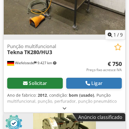
1
/
9
Punção multifuncional
Tekna
TK280/HU3
€ 750
Wiefelstede
9.427 km
Preço fixo acresce IVA
Solicitar
Ligar
Ano de fabrico:
2012
, condição:
bom (usado)
, Punção
multifuncional, punção, perfurador, punção pneumático
para furos Dwsdpec Uldrjfx Akqsa - Fabricante: Tekna -
Modelo: TK280 HU3 - Matrícula: 109 - Cód.: Z994 598
Anúncio classificado
88A340 - Acionamento: pneumático - Curso do pistão: 20
mm - Força de prensagem: 29,42 kN - Pressão nominal: 6/7