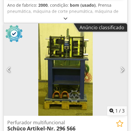
Ano de fabrico:
2000
, condição:
bom (usado)
, Prensa
pneumática, máquina de corte pneumática, máquina de
corte multifuncional, máquina de corte, máquina de corte
universal, máquina de estampagem, máquina de
Anúncio classificado
perfuração pneumática, máquina de rebaixamento,
máquina de corte de rebaixo Djdpfx Aksgurw Ejqswa -
Fabricante: All Mecanic, máquina de corte multifuncional -
Tipo: 994.500-1 -Modelo: acionada pneumaticamente, com
pedal -Ferramenta de corte: ver fotos -Dimensões:
400/270/A370 mm -Peso: 28 kg
1
/
3
Perfurador multifuncional
Schüco
Artikel-Nr. 296 566