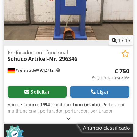
1
/
15
Perfurador multifuncional
Schüco
Artikel-Nr. 296346
€ 750
Wiefelstede
9.427 km
Preço fixo acresce IVA
Solicitar
Ligar
Ano de fabrico:
1994
, condição:
bom (usado)
, Perfurador
multifuncional, perfurador, perfurador, perfurador
pneumático -Item nº: 296 346 -Dimensões: 800/400/H1200
mm -Peso: 170kg Dwsdpevmq Utjfx Akqoa
Anúncio classificado