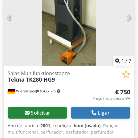
1
/
7
Salas Multifunktionsstanze
Tekna
TK280 HG9
€ 750
Wiefelstede
9.427 km
Preço fixo acresce IVA
Solicitar
Ligar
Ano de fabrico:
2001
, condição:
bom (usado)
, Punção
multifuncional, perfurador, perfurador, perfurador