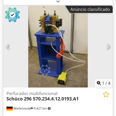
Ropfx Akqea -Número do artigo: 296 566 -Dimensões:
800/400/H1200 mm -Peso: 180 kg
Anúncio classificado
1
/
4
Perfurador multifuncional
Schüco
296 570.234.4.12.0193.A1
Wiefelstede
9.427 km