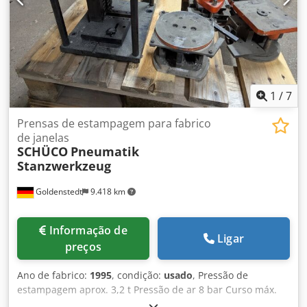
1
/
7
Prensas de estampagem para fabrico
de janelas
SCHÜCO
Pneumatik
Stanzwerkzeug
Goldenstedt
9.418 km
Informação de
Ligar
preços
Ano de fabrico:
1995
, condição:
usado
, Pressão de
estampagem aprox. 3,2 t Pressão de ar 8 bar Curso máx.
20 mm Distância entre colunas aprox. 250 x 200 mm Peso