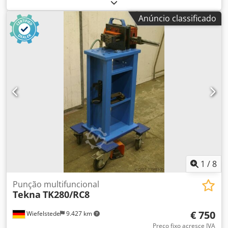
pneumático -pneumaticamente operado -Ano de
construção: 2001 Djdpfx Akjb A H U Ioqjwa
Anúncio classificado
1
/
8
Punção multifuncional
Tekna
TK280/RC8
€ 750
Wiefelstede
9.427 km
Preço fixo acresce IVA