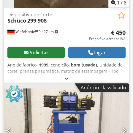
1
/
8
Dispositivo de corte
Schüco
299 908
€ 450
Wiefelstede
9.427 km
Preço fixo acresce IVA
Solicitar
Ligar
Ano de fabrico:
1999
, condição:
bom (usado)
, Unidade de
corte, prensa pneumática, matriz de estampagem -Tipo:
290 908 -Pressão máxima: 8 bar -Dimensões: 300/340/A270
mm Dwedpfx Ajb A Nczskqoa -Peso: 25 kg
Anúncio classificado