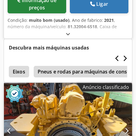
Informação de
Ligar
preços
Condição:
muito bom (usado)
, Ano de fabrico:
2021
,
número da máquina/veículo:
81.32004-6518
, Caixa de
câmbio GRS905R Chodpfxozldt No Aqlsa Ano de
fabricação: 20 400.000 km Para Scania & MAN. Cevoman
bv. Lenskensdijk 5 2200 Herentals Bélgica
Descubra mais máquinas usadas
0
Eixos
Pneus e rodas para máquinas de constru
Anúncio classificado