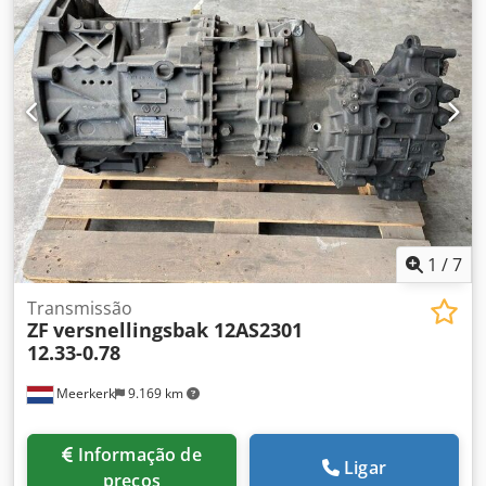
1
/
7
Transmissão
ZF
versnellingsbak 12AS2301
12.33-0.78
Meerkerk
9.169 km
Informação de
Ligar
preços