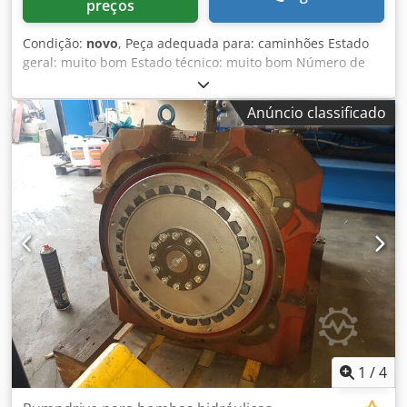
preços
Condição:
novo
, Peça adequada para: caminhões Estado
geral: muito bom Estado técnico: muito bom Número de
tipo: 6520245448/2238877 Chodpowzl N Hsfx Aqlsa
Anúncio classificado
1
/
4