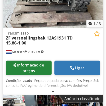
1
/
6
Transmissão
ZF
versnellingsbak 12AS1931 TD
15.86-1.00
Meerkerk
9.169 km
Informação de
Ligar
preços
Condição:
usado
, Peça adequada para: camiões Preço: Sob
consulta IVA/regime de diferenciação: IVA dedutível
Chsdoyyx Itjpfx Aqlsa Número de tipo: 1327041016
Anúncio classificado