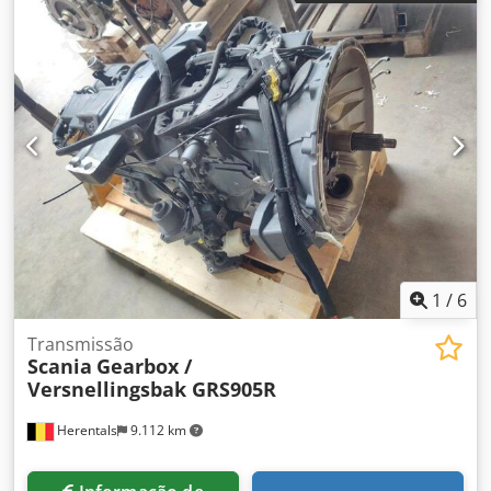
1
/
6
Transmissão
Scania
Gearbox /
Versnellingsbak GRS905R
Herentals
9.112 km