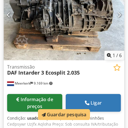
1
/
6
Transmissão
DAF
Intarder 3 Ecosplit 2.035
Meerkerk
9.169 km
Informação de
Ligar
preços
Guardar pesquisa
Condição:
usado
, Peça adequada para: caminhões
Cedpsywr Uzjfx Aqloha Preço: Sob consulta IVA/tributação