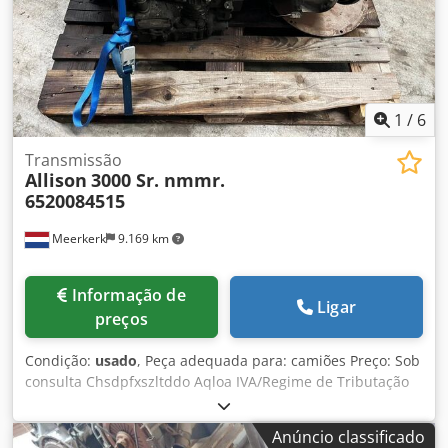
1
/
6
Transmissão
Allison
3000 Sr. nmmr.
6520084515
Meerkerk
9.169 km
Informação de
Ligar
preços
Condição:
usado
, Peça adequada para: camiões Preço: Sob
consulta Chsdpfxszltddo Aqloa IVA/Regime de Tributação
sobre a Diferença: IVA dedutível Número de referência:
6520084515
Anúncio classificado