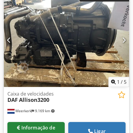
1
/
5
Caixa de velocidades
DAF
Allison3200
Meerkerk
9.169 km
Informação de
Ligar