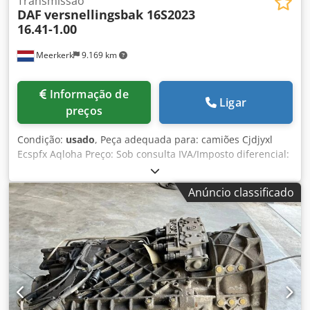
Transmissão
DAF
versnellingsbak 16S2023
16.41-1.00
Meerkerk
9.169 km
Informação de
Ligar
preços
Condição:
usado
, Peça adequada para: camiões Cjdjyxl
Ecspfx Aqloha Preço: Sob consulta IVA/Imposto diferencial:
IVA dedutível Número de tipo: 1667743
Anúncio classificado