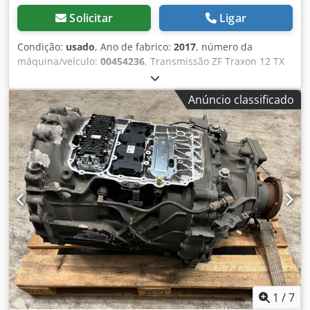
Solicitar
Ligar
Condição:
usado
, Ano de fabrico:
2017
, número da
máquina/veículo:
00454236
, Transmissão ZF Traxon 12 TX
2620 TD Número de peça: 81.32004-6407 Proveniente de
um MAN TGS 26.420, ano de fabricação 2017. Cevoman bv.
Anúncio classificado
Csdpfjzl Tncsx Aqleha Lenskensdijk 5 2200 Herentals
Bélgica
1
/
7