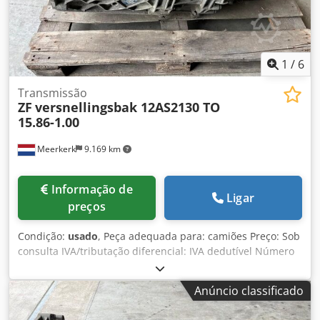
1
/
6
Transmissão
ZF
versnellingsbak 12AS2130 TO
15.86-1.00
Meerkerk
9.169 km
Informação de
Ligar
preços
Condição:
usado
, Peça adequada para: camiões Preço: Sob
consulta IVA/tributação diferencial: IVA dedutível Número
de tipo: 1953030018 Csdpjyyzm Eefx Aqljha
Anúncio classificado