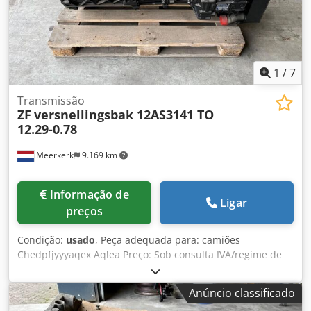
1
/
7
Transmissão
ZF
versnellingsbak 12AS3141 TO
12.29-0.78
Meerkerk
9.169 km
Informação de
Ligar
preços
Condição:
usado
, Peça adequada para: camiões
Chedpfjyyyaqex Aqlea Preço: Sob consulta IVA/regime de
tributação especial: IVA dedutível Número de tipo:
1329046003
Anúncio classificado