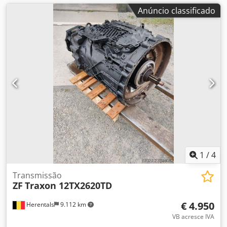
Anúncio classificado
1
/
4
Transmissão
ZF
Traxon 12TX2620TD
€ 4.950
Herentals
9.112 km
VB acresce IVA