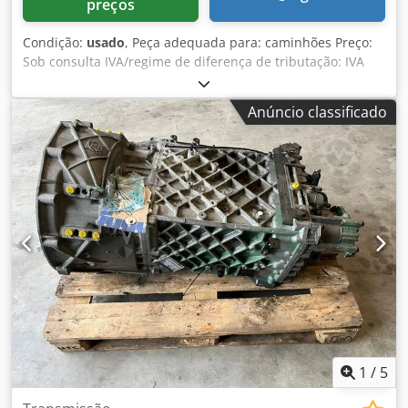
preços
Condição:
usado
, Peça adequada para: caminhões Preço:
Sob consulta IVA/regime de diferença de tributação: IVA
dedutível Número de tipo: 1329046006 Chodpfx Asyyx
Dheqlea
Anúncio classificado
1
/
5