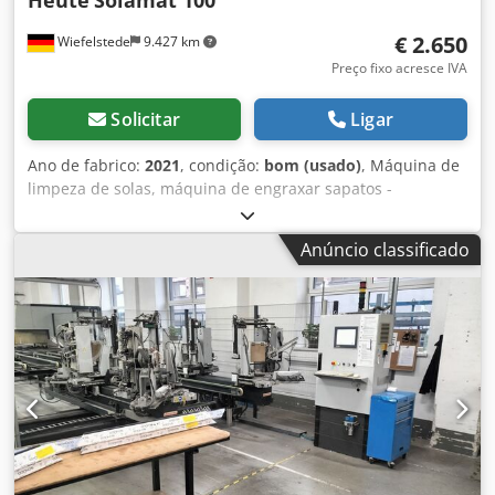
Heute
Solamat 100
€ 2.650
Wiefelstede
9.427 km
Preço fixo acresce IVA
Solicitar
Ligar
Ano de fabrico:
2021
, condição:
bom (usado)
, Máquina de
limpeza de solas, máquina de engraxar sapatos -
Fabricante: Heute, máquina de limpeza de solas, máquina
de engraxar sapatos -Tipo: Solamat 100 -Alimentação
Anúncio classificado
elétrica: 230 Volts -4 escovas cilíndricas: para as solas
(nylon) Codozrfykepfx Ad Sjha -2 escovas redondas: (nylon)
para as laterais -1 escova para couro: (crina de cavalo) -
Dimensões: 560/460/A1090 mm -Peso: 59 kg