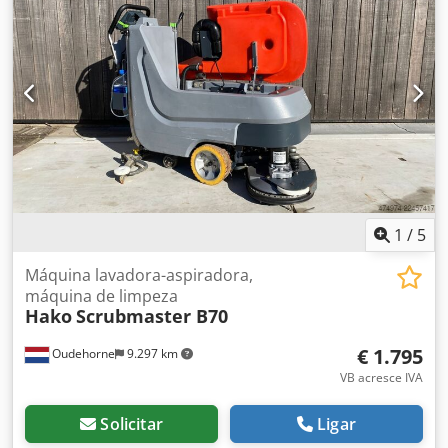
1
/
5
Máquina lavadora-aspiradora,
máquina de limpeza
Hako
Scrubmaster B70
€ 1.795
Oudehorne
9.297 km
VB acresce IVA
Solicitar
Ligar