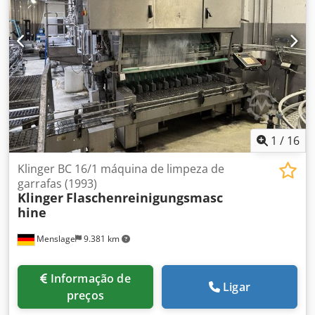
1
/
16
Klinger BC 16/1 máquina de limpeza de
garrafas (1993)
Klinger
Flaschenreinigungsmasc
hine
Menslage
9.381 km
Informação de
Ligar
preços