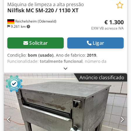
Máquina de limpeza a alta pressão
Nilfisk
MC 5M-220 / 1130 XT
€ 1.300
Reichelsheim (Odenwald)
9.261 km
EXW VB acresce IVA
Solicitar
Ligar
Condição:
bom (usado)
, Ano de fabrico:
2019
,
Funcionalidade:
totalmente funcional
, número da
máquina/veículo:
3520191300779
, pressão de
funcionamento:
220 barra
, tensão de entrada:
400 V
, peso
Anúncio classificado
total:
85 kg
, O Nilfisk MC 5M está equipado com um
enrolador de mangueira e um novo bico rotativo.
Chsdpfjuwlxfex Ad Soa Através de um botão de ajuste na
máquina de limpeza de alta pressão, é possível regular a
pressão da água. É extremamente manobrável, o que
permite que seja utilizado de forma versátil no dia a dia de
trabalho. Dados técnicos: Pressão: 220 bar Eficiência de
limpeza: 6,2 Temperatura máxima de entrada: 60 graus
Dimensões: 890x570x1020 (comprimento x largura x altura)