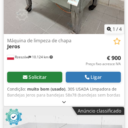
em mm Peso: 85
1
/
4
Máquina de limpeza de chapa
Jeros
€ 900
Rzeszów
10.124 km
Preço fixo acresce IVA
Solicitar
Ligar
Condição:
muito bom (usado)
, 305 USADA Limpadora de
Bandejas Jeros para bandejas 58x78 (bandejas sem bordas
ou com 2 bordas nos lados curtos) DADOS TÉCNICOS: -
potência: 1,5 kW DIMENSÕES EXTERNAS (em cm): - largura
Anúncio classificado
útil: 78 Chodpfxsyi Eqlj Ad Sja O preço apresentado é
líquido. FALAMOS INGLÊS, ALEMÃO, FRANCÊS, RUSSO E
UCRANIANO.