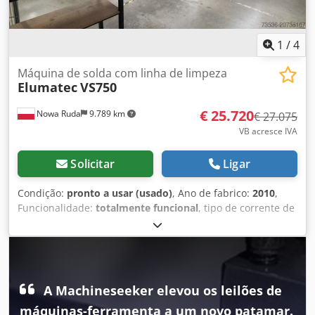
1
/
4
Máquina de solda com linha de limpeza
Elumatec
VS750
€ 25.720
Nowa Ruda
9.789 km
€ 27.075
VB acresce IVA
Solicitar
Ligar
Condição:
pronto a usar (usado)
, Ano de fabrico:
2010
,
Funcionalidade:
totalmente funcional
, tipo de corrente de
entrada:
trifásico
, Soldadora de quatro cabeças Elumatec
VS 750 com linha de limpeza CNC de 4 eixos EV850. A
soldadora e a limpadora estão atualmente programadas
apenas para perfis SCHUCO. Codpfx Ajx E Rd Djd Ssha
Intervalo de altura dos perfis para soldadura: 30-185 mm
A Machineseeker elevou os leilões de
Dimensões mínimas da janela para soldadura: 350 x 350
máquinas-ferramenta a um novo patamar.
mm Dimensões máximas da janela para soldadura: 2600 x