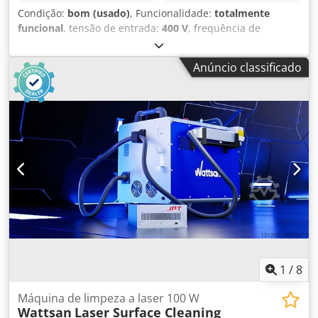
Condição:
bom (usado)
, Funcionalidade:
totalmente
funcional
, tensão de entrada:
400 V
, frequência de
entrada:
50 Hz
, Certificado pela DGUV até:
08/2027
, tipo de
corrente de entrada:
trifásico
, ano da última revisão geral:
Anúncio classificado
2023
, Máquina de Limpeza de Chapas Reini 2000 Versão
em aço inoxidável Cjdpozfxy Dsfx Ad Seha com botão de
retorno Capacidade aprox. 650 chapas/hora com sistema
de lubrificação de chapas Máquina móvel Apenas
connosco: inspeção DGUV V3 realizada Ligação: 400V, ficha
16A-CEE Dimensões aprox.: 2000 x 1050 x 905 mm (L x P x
A) Máquina usada
1
/
8
Máquina de limpeza a laser 100 W
Wattsan
Laser Surface Cleaning