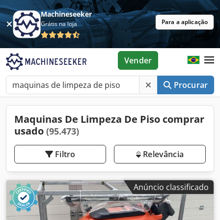
Machineseeker
Para a aplicação
Grátis na loja
Vender
Procurar
Maquinas De Limpeza De Piso comprar
usado
(95.473)
Filtro
Relevância
Anúncio classificado