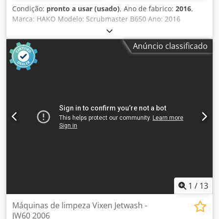
Condição:
pronto a usar (usado)
, Ano de fabrico:
2016
,
Marca: HAKO Modelo: Scrubmaster B650 Ano: 2016
Capacidade: 3200 m²/h Largura de limpeza: 65 cm
Chodpfxozqnclj Ad Soa Propulsão: 24V Tanque de água
Anúncio classificado
limpa: 72L Tanque de água suja: 74L Carregador interno,
220 volts.
1
/
13
Máquinas de limpeza Vixen Jetwash -
JW60 2006