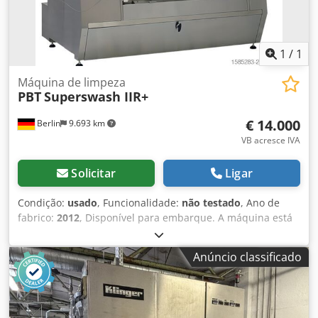
todos os produtos da área industrial Lukas van Rossum
1
/
1
Máquina de limpeza
PBT
Superswash IIR+
€ 14.000
Berlin
9.693 km
VB acresce IVA
Solicitar
Ligar
Condição:
usado
, Funcionalidade:
não testado
, Ano de
fabrico:
2012
, Disponível para embarque. A máquina está
em condição operacional. Solicite informações adicionais,
incluindo fotos e preços! Chodpfxsyup R Te Ad Ssa
Anúncio classificado