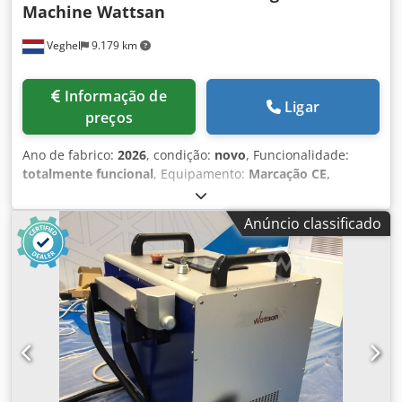
Machine Wattsan
Veghel
9.179 km
Informação de
Ligar
preços
Ano de fabrico:
2026
, condição:
novo
, Funcionalidade:
totalmente funcional
, Equipamento:
Marcação CE,
documentação / manual
, A Wattsan 100W é uma nova
máquina de limpeza de metais a laser portátil. Graças ao
Anúncio classificado
seu sistema de arrefecimento a ar, o dispositivo é bastante
pequeno. É silencioso, rápido e fácil de utilizar, mesmo
para principiantes. É ideal para remover ferrugem, tinta,
produtos petroquímicos, camadas de óxido, escamas de
soldadura, depósitos de carbono, etc. de peças metálicas.
Esta máquina portátil também pode limpar materiais
pegajosos e galvanizados, bem como produtos de gesso e
pedra. Graças à limpeza por impulsos, esta máquina pode
limpar camadas espessas de ferrugem, tinta, produtos
petrolíferos, camadas de óxido, incrustações e depósitos