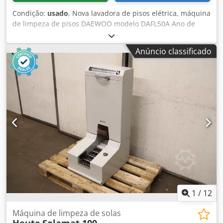
Condição:
usado
, Nova lavadora de pisos elétrica, máquina
de limpeza de pisos DAEWOO modelo DAFL50A Ano de
fabricação 2025 – sem uso, proveniente de estoque
Rendimento teórico de área: 2000 m²/h Largura de
Anúncio classificado
trabalho: 510 mm Escova de limpeza: Ø 510 mm Rotação
da escova: 175 rpm Largura do bico de sucção: 850 mm
Tanque de água limpa: 50 litros Tanque de água suja: 50
litros Nível de ruído: 66 dBa Capacidade de subida: 2%
Tensão da bateria: 24 Volts, 100 Ah - Carregador de bateria
24 V - Bateria 24 V, 100 Ah - uma escova de limpeza - dois
tanques separados - sem tração, o equipamento é
empurrado manualmente ou move-se pelo acionamento
das escovas Codjzcxmgopfx Ad Ssha Comprimento da
máquina: 1200 mm Largura da máquina: 510 mm Largura
do bico de sucção: 850 mm Altura da máquina: 1350 mm
Peso em vazio: 160 kg Novo – embalagem original – sem
uso, proveniente de estoque
1
/
12
Máquina de limpeza de solas