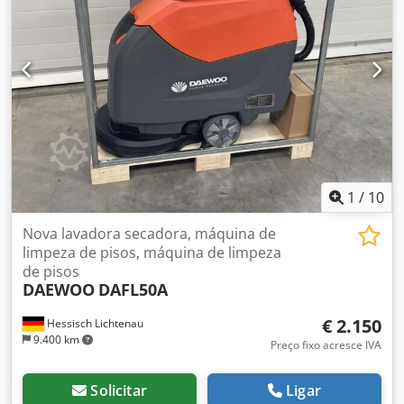
1
/
10
Nova lavadora secadora, máquina de
limpeza de pisos, máquina de limpeza
de pisos
DAEWOO
DAFL50A
€ 2.150
Hessisch Lichtenau
9.400 km
Preço fixo acresce IVA
Solicitar
Ligar