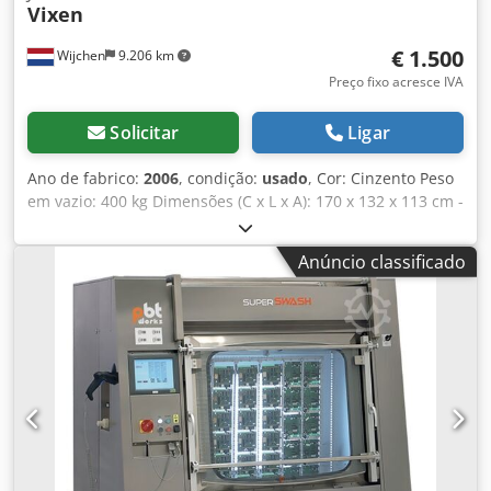
Vixen
€ 1.500
Wijchen
9.206 km
Preço fixo acresce IVA
Solicitar
Ligar
Ano de fabrico:
2006
, condição:
usado
, Cor: Cinzento Peso
em vazio: 400 kg Dimensões (C x L x A): 170 x 132 x 113 cm -
Ano de fabrico: 2006 - Documentação disponível: Não -
Certificado CE: Não - Número de série: 1924 Codpfszkqx
Anúncio classificado
Aox Ad Seha - Controlo: Convencional - Mesa giratória: Sim
- Número de turbinas [unidades]: 1 - Comprimento
máximo da peça de trabalho [mm]: 600 - Altura máxima da
peça de trabalho [mm]: 265 - Dimensões para transporte:
1700 mm x 1320 mm x 1130 mm (c x l x a) - Peso para
transporte [kg]: 400 kg - Embalagens para transporte
[unidades]: 1 Informações financeiras IVA: O preço
indicado não inclui o IVA IVA/Regime de tributação sobre a
diferença: IVA dedutível para empresas Entrega e
aceitação de usados possível a qualquer momento para