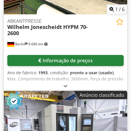
1
/
6
ABKANTPRESSE
Wilhelm Jonescheidt
HYPM 70-
2600
Berlin
9.686 km
Informação de preços
Ano de fabrico:
1993
, condição:
pronto a usar (usado)
,
Máx. Comprimento de trabalho: 2600mm, força de pressão
máxima: 700kN, curso: 8-60mm, carga ligada: 8kW, peso:
4,5t, com documentação. Crodopcgy Aopfx Apmjf
Anúncio classificado