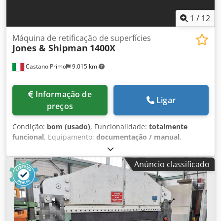
1
/
12
Máquina de retificação de superfícies
Jones & Shipman
1400X
Castano Primo
9.015 km
Informação de
Ligar
preços
Condição:
bom (usado)
, Funcionalidade:
totalmente
funcional
, Equipamento:
documentação / manual
,
RECTIFICADORA TANGENCIAL J.S MODELO 1400X
COMPRIMENTO x LARGURA MÁXIMA DE RETIFICAÇÃO
Anúncio classificado
609x200 mm distância entre a mesa e a mó 375 mm
dimensões da mó 250x19x76 mm EXTRAS OPCIONAIS
INCLUÍDOS: TANQUE DE REFRIGERAÇÃO, MODELADOR DE
MÓS OPTIDRESS Cjdeq T Iy Topfx Apmorf