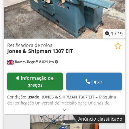
1
/
19
Retificadora de rolos
Jones & Shipman
1307 EIT
Rowley Regis
8.829 km
Informação de
Ligar
preços
Condição:
usado
, JONES & SHIPMAN 1307 EIT – Máquina
de Retificação Universal de Precisão para Oficinas de
Ferramentas Modelo 1307 EIT Diâmetro máximo de
retificação: 356 mm Comprimento máximo de retificação
Anúncio classificado
entre centros: 1016 mm Diâmetro máximo de trabalho: 356
mm Credpfxezi Eqqo Apmof Velocidades do cabeçote de