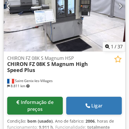
1
/
37
CHIRON FZ 08K S Magnum HSP
CHIRON
FZ 08K S Magnum High
Speed Plus
Saint-Genix-les-Villages
8.811 km
Informação de
Ligar
preços
Condição:
bom (usado)
, Ano de fabrico:
2006
, horas de
funcionamento:
9.911 h
, Funcionalidade:
totalmente