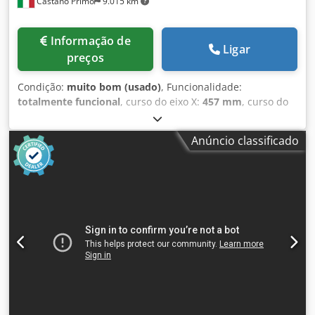
Castano Primo
9.015 km
Informação de
Ligar
preços
Condição:
muito bom (usado)
, Funcionalidade:
totalmente funcional
, curso do eixo X:
457 mm
, curso do
eixo Y:
171 mm
, curso do eixo Z:
504 mm
, velocidade do
fuso (máx.):
2.640 rpm
, Equipamento:
Marcação CE,
Anúncio classificado
documentação / manual
, Retificadora tangencial J.S 540 X
Superfície de retificação: 457 x 152 mm Movimento
vertical: 504 mm Dimensões do rebolo padrão:
200x20x31,75 mm Velocidade de rotação do rebolo: 2640
RPM Manuais de uso e manutenção Crsdjyuwvkspfx Apmsf
Declaração CE Tanque com filtração por papel