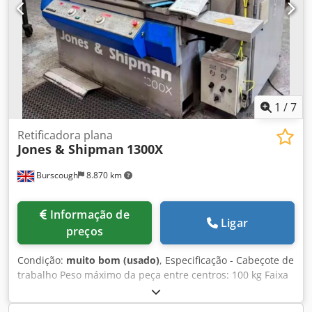
1
/
7
Retificadora plana
Jones & Shipman
1300X
Burscough
8.870 km
Informação de
Ligar
preços
Condição:
muito bom (usado)
, Especificação - Cabeçote de
trabalho Peso máximo da peça entre centros: 100 kg Faixa
de velocidade: 30 a 450 rpm Centro - padrão/reduzido
para 5MT / 3MT Ângulo de giro, horário/anti-horário: 15° /