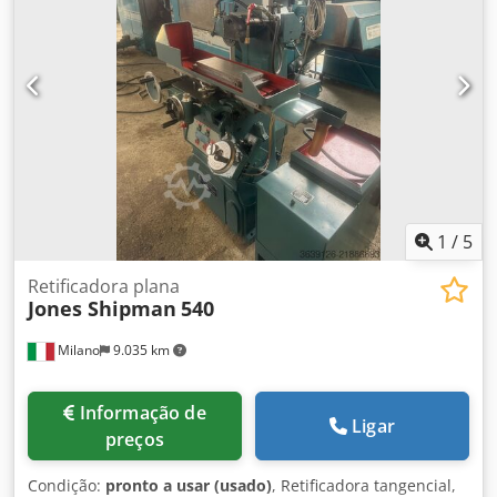
fuso de retificação: 7,5 kW Velocidade de corte: 45 m/s
Rebolo (diâmetro x largura x furo): 450 x 50 x 203,2 mm
Ângulo de giro: -15 / +90° Faixa de rotação: 0 - 660 rpm
Torque: 27 Nm Cone de fixação: MK 3 Peso da máquina:
aprox. 8,5 t Dimensões (CxLxA): aprox. 5,5 x 2,5 x 2,0 m
Retificadora cilíndrica externa JONES & SHIPMAN -
Suprema Easy 1500 E - Flange de rebolo reserva -
Diamante multi-grãos (para dressagem periférica e lateral,
10 mm, 1 quilate) - Contra-ponta com ajuste micrométrico
(curso máx. de ajuste +/-0,05 mm) - Recuo pneumático da
pinóla - Luneta de duas castanhas (faixa de Ø 8-75 mm)
1
/
5
Retificadora plana
Jones Shipman
540
Milano
9.035 km
Informação de
Ligar
preços
Condição:
pronto a usar (usado)
, Retificadora tangencial,