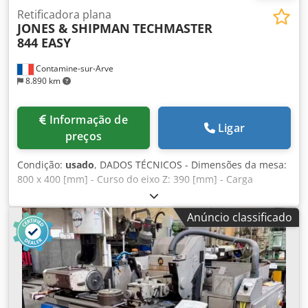
Retificadora plana
JONES & SHIPMAN
TECHMASTER
844 EASY
Contamine-sur-Arve
8.890 km
Informação de
Ligar
preços
Condição:
usado
, DADOS TÉCNICOS - Dimensões da mesa:
800 x 400 [mm] - Curso do eixo Z: 390 [mm] - Carga
máxima na mesa: 500 [kg] - Diâmetro do disco de
esmerilhamento: 355x50x127 [mm] - Peso da máquina:
Anúncio classificado
3700 [kg] Crsdpfxoy Abbzj Apmjf - Tensão de alimentação:
380 [V]