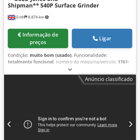
Shipman**
540P Surface Grinder
Erith
8.874 km
Informação de
Ligar
preços
Condição:
muito bom (usado)
, Funcionalidade:
totalmente funcional
, número da máquina/veículo:
1761-
1700
, Capacidade de 457 x 152 mm. Equipada com mandril
magnético, subida e descida da cabeça da roda, proteção
Anúncio classificado
da mesa, sistema de refrigeração e extração de poeiras.
ESPECIFICAÇÕES Jones & Shipman Modelo 540P Superfície
de trabalho da mesa 457 x 152mm Deslocação longitudinal
da mesa, manual e hidráulica 483mm Travessia
transversal total da mesa, manual e hidráulica 168mm
Altura do chão à mesa 1035mm Gama de velocidades de
deslocação da mesa por minuto 1,5 - 18m Gama de avanço
transversal por curso em cada inversão 0,178 - 1,78mm
Micrómetro de avanço transversal graduado em Ajuste do