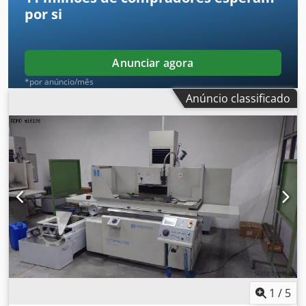
por si
Anunciar agora
*por anúncio/mês
Anúncio classificado
1
/
5