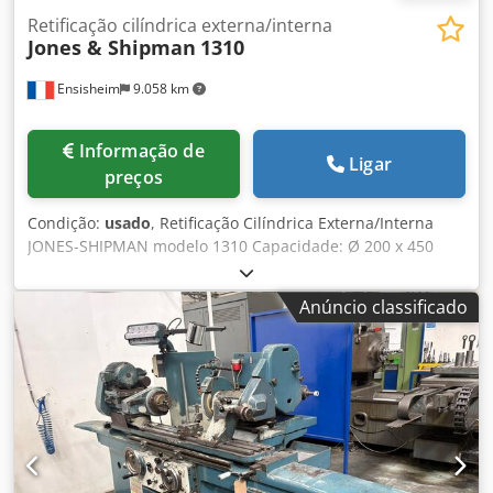
Retificação cilíndrica externa/interna
Jones & Shipman
1310
Ensisheim
9.058 km
Informação de
Ligar
preços
Condição:
usado
, Retificação Cilíndrica Externa/Interna
JONES-SHIPMAN modelo 1310 Capacidade: Ø 200 x 450
mm (8'' x 18'') Mesa inclinável Rebolo de retificação: Ø 300
mm x espessura 25 mm x furo Ø 125 mm Velocidade da
Anúncio classificado
roda motriz: 1750 e 2300 RPM Suporte giratório para porta-
rebolo Fornecida sem eixo de retificação interna Equipada
com 1 tanque de lubrificante Tensão: 380 V Comprimento:
1800 mm Profundidade: 1600 mm Altura total: 1900 mm
Peso: aprox. 2 T Codpfx Apjzk Damemorf