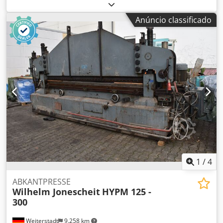
Potência total necessária kW Peso da máquina aprox. 4,3
toneladas Dimensões da máquina C x L x A 4,45 x 1,30 x
Anúncio classificado
2,53 m Crodpfxjtqqqis Apmjf Acessórios: Ferramenta
superior e inferior (segmentos cada) 2500 mm de
comprimento, 2 segmentos de ferramenta superior á 835
mm, calibre traseiro
1
/
4
ABKANTPRESSE
Wilhelm Jonescheit
HYPM 125 -
300
Weiterstadt
9.258 km