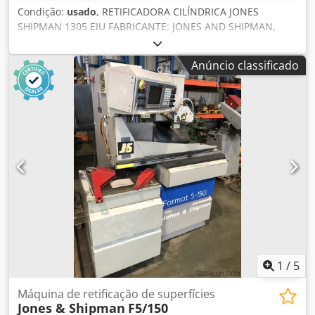
Condição:
usado
, RETIFICADORA CILÍNDRICA JONES
SHIPMAN 1305 EIU FABRICANTE: JONES AND SHIPMAN,
FABRICADO NA INGLATERRA MODELO: 1305 EIU ALTURA
DO CENTRO: 185,0 mm DIÂMETRO MÁXIMO: 370,0 mm
Anúncio classificado
COMPRIMENTO MÁXIMO DE RETIFICAÇÃO: 1016,0 mm
DIMENSÃO MÁXIMA DA REBOLO: 350,0 mm x 40,0 mm
VELOCIDADE DE RETIFICAÇÃO: 40 – 320 RPM ROTAÇÃO DA
MESA: 16° A –12° VELOCIDADE MÁXIMA DO EIXO INTERNO:
24.000 RPM ADICIONAL: - Sistema de leitura digital
HEIDENHAIN (DRO) - Acessório para retificação interna -
Ampla gama de ferramentas e acessórios - Várias placas
magnéticas Codpey Hi Epefx Apmsrf - Controle pendente -
Unidade hidráulica Máquina limpa
1
/
5
Máquina de retificação de superfícies
Jones & Shipman
F5/150