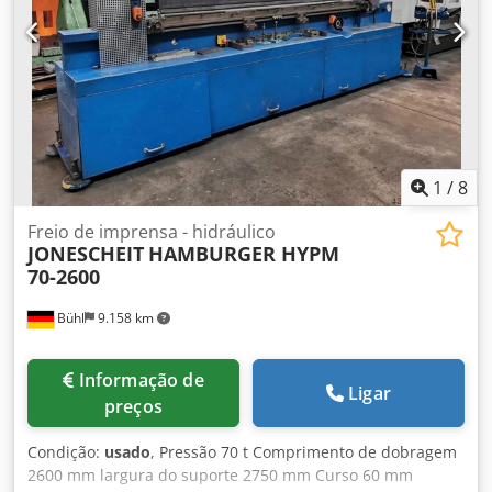
1
/
8
Freio de imprensa - hidráulico
JONESCHEIT
HAMBURGER HYPM
70-2600
Bühl
9.158 km
Informação de
Ligar
preços
Condição:
usado
, Pressão 70 t Comprimento de dobragem
2600 mm largura do suporte 2750 mm Curso 60 mm