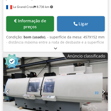
La Grand-Croix
8.736 km
Informação de
Ligar
preços
Condição:
bom (usado)
, - superfície da mesa: 457X152 mm
- distância máxima entre a roda de desbaste e a superfície
da mesa: 400 mm - potência do fuso de moagem: 2,2 KW -
dimensões da roda de desbaste: diam. 200X25 mm -
Anúncio classificado
velocidade de rotação da roda de moagem: 1000-4000 rpm
- velocidade de movimento da mesa: 1-25 m/min -
incremento mínimo programável: 0,001 mm Cjdjwlhtvjpfx
Apmjrf - dimensões: 1800X1200X1950 mm