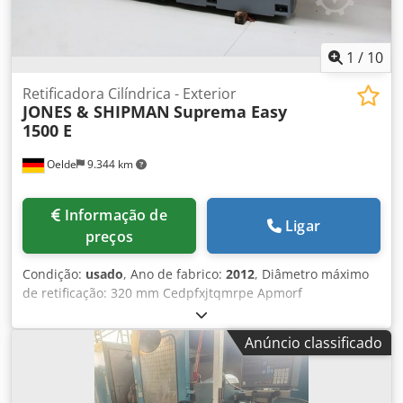
1
/
10
Retificadora Cilíndrica - Exterior
JONES & SHIPMAN
Suprema Easy
1500 E
Oelde
9.344 km
Informação de
Ligar
preços
Condição:
usado
, Ano de fabrico:
2012
, Diâmetro máximo
de retificação: 320 mm Cedpfxjtqmrpe Apmorf
Comprimento de retificação: 1.500 mm Altura dos centros:
160 mm Comando Touch Jones & Shipman Peso máximo
Anúncio classificado
entre pontas: 100 kg Curso do eixo Z: 1.645 mm Velocidade
de avanço: m/min Giro: +5 / -5° Curso do eixo X: 260 mm
Velocidade de avanço: até 6 m/min Potência do motor do