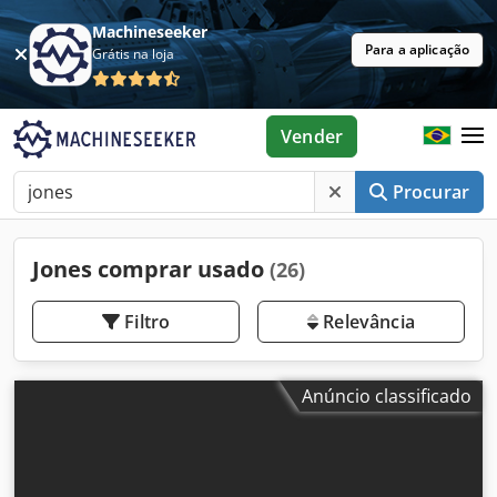
Machineseeker
Para a aplicação
Grátis na loja
Vender
Procurar
Jones comprar usado
(26)
Filtro
Relevância
Anúncio classificado