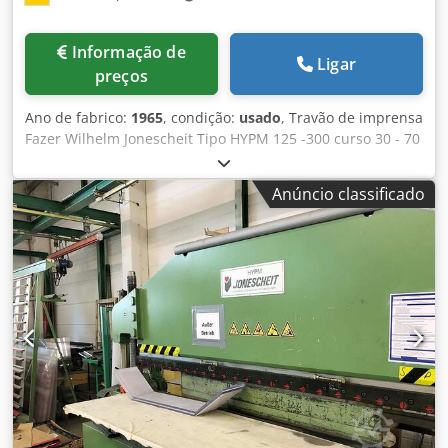
Informação de
Ligar
preços
Ano de fabrico:
1965
, condição:
usado
, Travão de imprensa
Fazer Wilhelm Jonescheit Tipo HYPM 125 -300 curso 30 - 70
mm Cjdpfx Asillxyepmsrf pressão 125 t Peso 9150 kg
Anúncio classificado