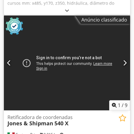
cursos mm: x485, y170, z350, hidráulica, diâmetro do
rebolo 177,8 mm, 1,5 kW, 2800 rpm, com visualizador.
Crjdey N S Sqepfx Apmef
Anúncio classificado
1
/
9
Retificadora de coordenadas
Jones & Shipman
540 X