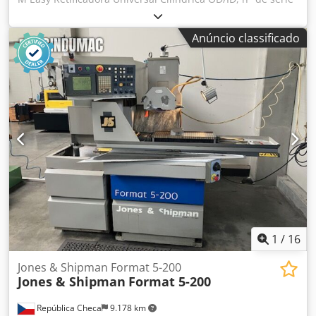
SO19131, com comando PLC J&S, diâmetro de oscilação de
12" x 25" entre pontas, cabeçote giratório com capacidade
Anúncio classificado
para OD & ID, eixo interno, sistema de refrigeração
Hydromation, DRO Heidenhain, fixação da peça NÃO
incluída. Crjdpfx Aoywfyqopmef
1
/
16
Jones & Shipman Format 5-200
Jones & Shipman
Format 5-200
República Checa
9.178 km