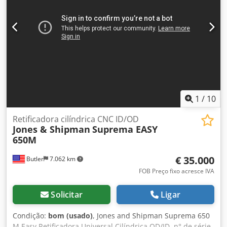
1
/
10
Retificadora cilíndrica CNC ID/OD
Jones & Shipman
Suprema EASY
650M
€ 35.000
Butler
7.062 km
FOB Preço fixo acresce IVA
Solicitar
Ligar
Condição:
bom (usado)
, Jones and Shipman Suprema 650
M Easy Retificadora Universal Cilíndrica OD/ID, n° de série