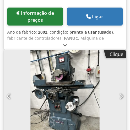
Informação de
Ligar
preços
Ano de fabrico:
2002
, condição:
pronto a usar (usado)
,
fabricante de controladores:
FANUC
, Máquina de
retificação plana fabricada em 2002. Esta Jones & Shipman
Format 5-200 apresenta uma mesa com dimensões de 600
Clique
x 200 mm e inclui um conjunto completo de acessórios,
incluindo 42 discos novos de várias larguras e 19 dressers
de diamante. A máquina encontra-se em muito bom
estado, tendo sido operada principalmente pelo mesmo
operador. Se procura obter capacidades de retificação
plana de alta qualidade, considere a máquina Jones &
Shipman Format 5-200 que temos à venda. Contacte-nos
para mais informações. • Comprimento exterior: 600 mm •
Largura exterior: 200 mm • Inclui acessórios: 42 unidades
de discos novos • Larguras e quantidades dos discos
novos: 3 mm - 6 unidades, 4 mm - 1 unidade, 6 mm - 11
unidades, 8 mm - 9 unidades, 10 mm - 3 unidades, 13 mm
- 9 unidades, 16 mm - 2 unidades, 20 mm - 1 unidade •