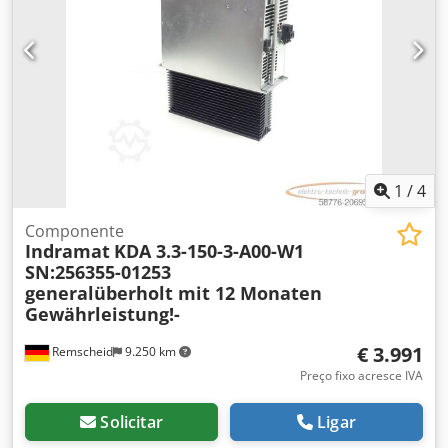
1
/
4
Componente
Indramat
KDA 3.3-150-3-A00-W1
SN:256355-01253
generalüberholt mit 12 Monaten
Gewährleistung!-
€ 3.991
Remscheid
9.250 km
Preço fixo acresce IVA
Solicitar
Ligar