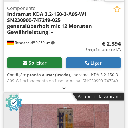
Componente
Indramat
KDA 3.2-150-3-A0S-W1
SN230900-747249-025
generalüberholt mit 12 Monaten
Gewährleistung! -
€ 2.394
Remscheid
9.250 km
Preço fixo acresce IVA
Solicitar
Ligar
Condição:
pronto a usar (usado)
, Indramat KDA 3.2-150-3-
A0S-W1 acionamento do fuso principal SN:230900-747249-
025, totalmente revisado e testado de forma profissional,
com garantia de 12 meses, 100% funcional, entrega
Anúncio classificado
conforme ilustrada nas fotos. Para este item não se
aplicam os descontos de venda acordados. Por favor,
solicite o preço separadamente. Dodpetqa Urefx Amgokr