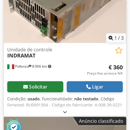
1
/
3
Unidade de controle
INDRAMAT
€ 360
Pollenzo
8.906 km
Preço fixo acresce IVA
Solicitar
Ligar
Condição:
usado
, Funcionalidade:
não testado
, Código
Ferwood: RU0001304 - Código do fabricante: 4-008-39-0221
- Condição: Usado - Funcionalidade: Não testado - Se
estiver interessado, oferecemos um serviço de revisão,
Anúncio classificado
entre em contato conosco. Dedjv Du Edopfx Amgekr