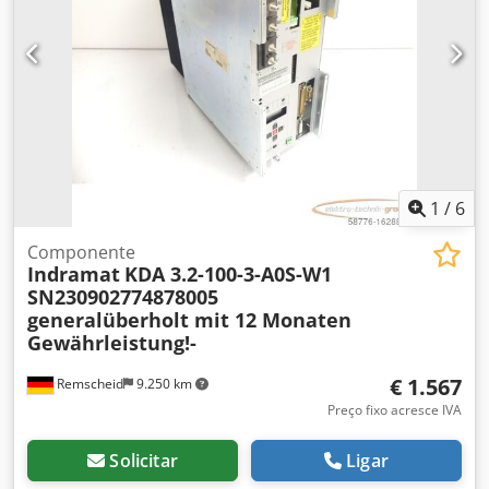
1
/
6
Componente
Indramat
KDA 3.2-100-3-A0S-W1
SN230902774878005
generalüberholt mit 12 Monaten
Gewährleistung!-
€ 1.567
Remscheid
9.250 km
Preço fixo acresce IVA
Solicitar
Ligar