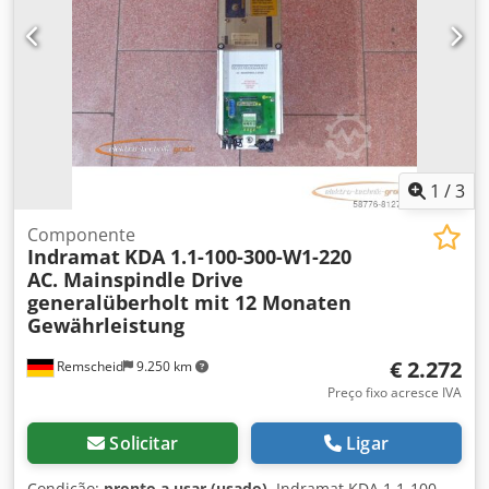
1
/
3
Componente
Indramat
KDA 1.1-100-300-W1-220
AC. Mainspindle Drive
generalüberholt mit 12 Monaten
Gewährleistung
€ 2.272
Remscheid
9.250 km
Preço fixo acresce IVA
Solicitar
Ligar
Condição:
pronto a usar (usado)
, Indramat KDA 1.1-100-