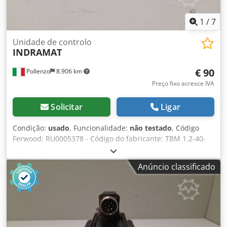
1
/
7
Unidade de controlo
INDRAMAT
€ 90
Pollenzo
8.906 km
Preço fixo acresce IVA
Solicitar
Ligar
Condição:
usado
, Funcionalidade:
não testado
, Código
Ferwood: RU0005378 - Código do fabricante: TBM 1.2-40-
W1-220 - Condição: Usado - Funcionalidade: Não testado -
Se estiver interessado, oferecemos um serviço de revisão,
Anúncio classificado
entre em contato conosco. Djdewnpffopfx Amgokr