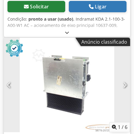
Solicitar
Ligar
Condição:
pronto a usar (usado)
, Indramat KDA 2.1-100-3-
A00-W1 AC – acionamento de eixo principal 10637-009,
completamente revisado e testado por profissionais, com
12 meses de garantia, 100% funcional, fornecimento
Anúncio classificado
conforme fotos. Dkodpfox Dw E Asx Amgor
1
/
6