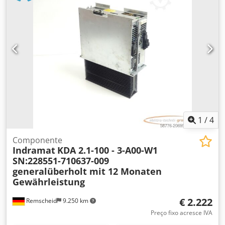
1
/
4
Componente
Indramat
KDA 2.1-100 - 3-A00-W1
SN:228551-710637-009
generalüberholt mit 12 Monaten
Gewährleistung
€ 2.222
Remscheid
9.250 km
Preço fixo acresce IVA