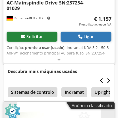
AC-Mainspindle Drive SN:237254-
01029
€ 1.157
Remscheid
9.250 km
Preço fixo acresce IVA
Solicitar
Ligar
Condição:
pronto a usar (usado)
, Indramat KDA 3.2-150-3-
A0I-W1 acionamento principal AC para fuso, SN:237254-
01029, usado, com sinais normais de uso, 100% funcional,
escopo de fornecimento conforme fotos. Dkodpfxox Etxqe
Amgor
Descubra mais máquinas usadas
r
Sistemas de controlo
Indramat
Upright Tm
Anúncio classificado