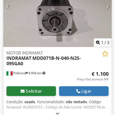
1
/
3
MOTOR INDRAMAT
INDRAMAT
MDD071B-N-040-N2S-
095GA0
€ 1.100
Pollenzo
8.906 km
Preço fixo acresce IVA
Solicitar
Ligar
Condição:
usado
, Funcionalidade:
não testado
, Código
Ferwood: RU0007572 - Código do fabricante: MDD071B-N-
040-N2S-095GA0 - Condição: Usado - Funcionalidade: Não