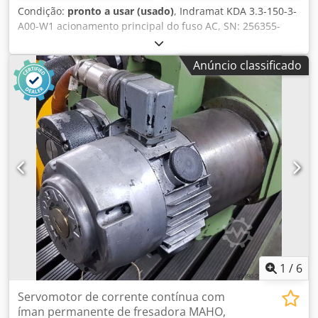
Condição:
pronto a usar (usado)
, Indramat KDA 3.3-150-3-
A00-W1 acionamento principal do fuso AC, SN: 256355-
01253, totalmente revisado e testado profissionalmente,
com 12 meses de garantia, 100% funcional, escopo de
Anúncio classificado
entrega conforme fotos. Dksdpox Dw Hgofx Amgsr
1
/
6
Servomotor de corrente contínua com
íman permanente de fresadora MAHO,