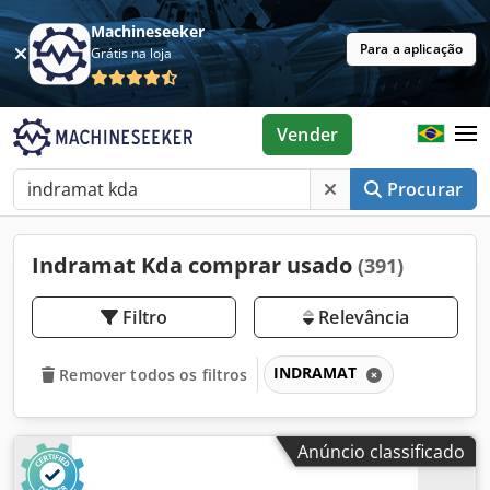
Machineseeker
Para a aplicação
Grátis na loja
Vender
Procurar
Indramat Kda comprar usado
(391)
Filtro
Relevância
INDRAMAT
Remover todos os filtros
Anúncio classificado