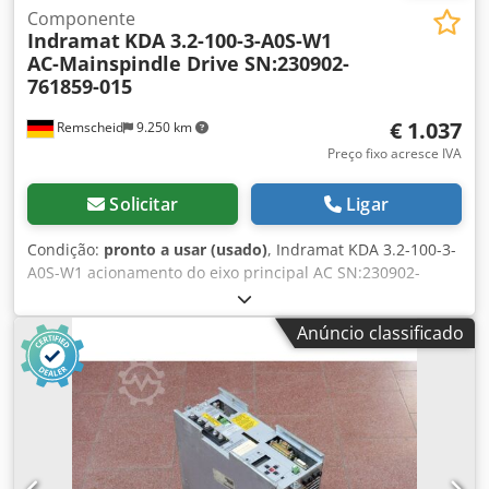
Componente
Indramat
KDA 3.2-100-3-A0S-W1
AC-Mainspindle Drive SN:230902-
761859-015
€ 1.037
Remscheid
9.250 km
Preço fixo acresce IVA
Solicitar
Ligar
Condição:
pronto a usar (usado)
, Indramat KDA 3.2-100-3-
A0S-W1 acionamento do eixo principal AC SN:230902-
761859-015, usado, sinais normais de uso, 100% funcional,
entrega conforme fotos. Dkjdpfx Ajx Etxdomgor
Anúncio classificado