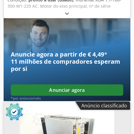
300-W1-220 AC. Motor do eixo principal, nº de série
conforme foto, utilizado, completamente renovado e
testado profissionalmente com 12 meses de garantia,
100% funcional, alcance da entrega conforme fotos.
Dksdpfx Asi Ebgyemger
Anuncie agora a partir de € 4,49
*
11 milhões de compradores
esperam
por si
Anunciar agora
*por anúncio/mês
Anúncio classificado