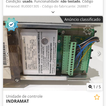
Condição:
usado
, Funcionalidade:
não testado
, Código
Ferwood: RU0001305 - Código do fabricante: 268887 -
Condição: Usado - Funcionalidade: Não testado - Se estiver
interessado, oferecemos um serviço de revisão, entre em
Anúncio classificado
contato conosco. Dsdpfx Ajwnn I Eomgjkr
1
/
5
Unidade de controle
INDRAMAT