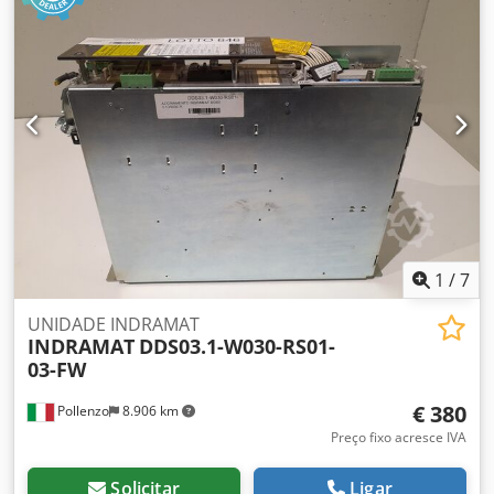
1
/
7
UNIDADE INDRAMAT
INDRAMAT
DDS03.1-W030-RS01-
03-FW
€ 380
Pollenzo
8.906 km
Preço fixo acresce IVA
Solicitar
Ligar