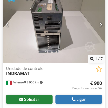
1
/
7
Unidade de controle
INDRAMAT
€ 900
Pollenzo
8.906 km
Preço fixo acresce IVA
Solicitar
Ligar