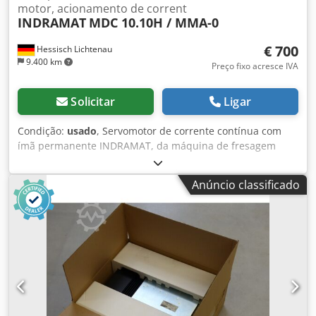
motor, acionamento de corrent
INDRAMAT
MDC 10.10H / MMA-0
€ 700
Hessisch Lichtenau
9.400 km
Preço fixo acresce IVA
Solicitar
Ligar
Condição:
usado
, Servomotor de corrente contínua com
ímã permanente INDRAMAT, da máquina de fresagem
MAHO Tipo: MDC 10.10H / MMA-0 (MDC10.10H/MMA-0)
Número de série: 12423 Número de componente: 230837
Anúncio classificado
Dkjdpfsznn H Esx Amgsr K-M = 0,30 Nm/A Ief = 11 A Imax. =
75 A Umax. = 170 V n max = Velocidade máxima = 3000 rpm
Tacómetro: 0,317 Vs / rad Diâmetro do eixo: 22 mm
Comprimento do eixo: aprox. 21 mm (extensão do eixo a
partir da borda de centralização) Diâmetro de
centralização: 70 mm, altura de construção de 7 mm
Diâmetro do círculo de furos: 92 mm, 4 parafusos de
fixação M8 Comprimento total: 270 mm (sem o eixo)
Diâmetro da carcaça: 133 mm Peso próprio: aprox. 20 kg