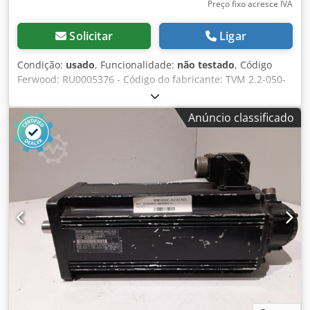
Preço fixo acresce IVA
Solicitar
Ligar
Condição:
usado
, Funcionalidade:
não testado
, Código
Ferwood: RU0005376 - Código do fabricante: TVM 2.2-050-
220/300-W1 - Condição: Usado - Funcionalidade: Não
testado - Se estiver interessado, oferecemos um serviço de
Anúncio classificado
revisão, entre em contato conosco. Dkodpfev Efi Asx Amgor