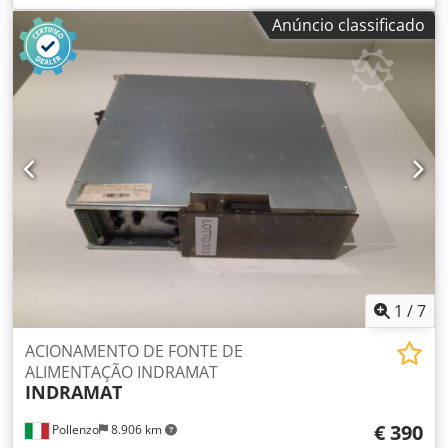
testado - Se estiver interessado, oferecemos um serviço de
Anúncio classificado
revisão, entre em contato conosco. Dsdpfxjv Egkhj Amgskr
1
/
7
ACIONAMENTO DE FONTE DE
ALIMENTAÇÃO INDRAMAT
INDRAMAT
€ 390
Pollenzo
8.906 km