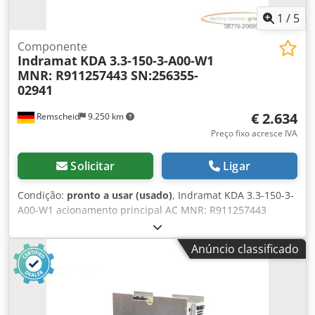
1
/
5
Componente
Indramat
KDA 3.3-150-3-A00-W1
MNR: R911257443 SN:256355-
02941
€ 2.634
Remscheid
9.250 km
Preço fixo acresce IVA
Solicitar
Ligar
Condição:
pronto a usar (usado)
, Indramat KDA 3.3-150-3-
A00-W1 acionamento principal AC MNR: R911257443
SN:256355-02941, usado, sinais normais de uso, 100%
funcional, escopo de entrega conforme as fotos. Dkodpsx
Anúncio classificado
Dw Haofx Amgor