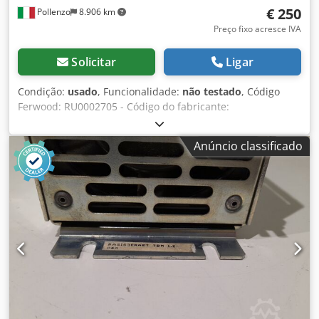
€ 250
Pollenzo
8.906 km
Preço fixo acresce IVA
Solicitar
Ligar
Condição:
usado
, Funcionalidade:
não testado
, Código
Ferwood: RU0002705 - Código do fabricante:
MOD01/1X0315-001 - Condição: Usado - Funcionalidade:
Não testado - Se estiver interessado, oferecemos um
Anúncio classificado
serviço de revisão, entre em contato conosco. Dksdpfx
Amswnn Swjger