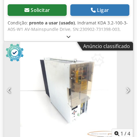
Solicitar
Ligar
Condição:
pronto a usar (usado)
, Indramat KDA 3.2-100-3-
A0S-W1 AV-Mainspundle Drive, SN:230902-731398-003,
revisado e testado profissionalmente com garantia de 12
meses, 100% funcional, escopo de entrega conforme fotos
Anúncio classificado
Dkodpfxoi Ebg Ij Amgsr
1
/
4