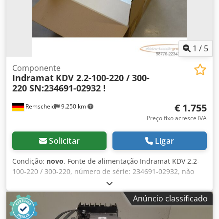
Em bom estado.
1
/
5
Componente
Indramat
KDV 2.2-100-220 / 300-
220 SN:234691-02932 !
€ 1.755
Remscheid
9.250 km
Preço fixo acresce IVA
Solicitar
Ligar
Condição:
novo
, Fonte de alimentação Indramat KDV 2.2-
100-220 / 300-220, número de série: 234691-02932, não
utilizada, em embalagem original aberta, 100% funcional,
o conteúdo da entrega está de acordo com as fotografias.
Anúncio classificado
Djdpfx Amozl N S Degskr