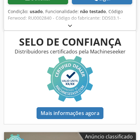
Condição:
usado
, Funcionalidade:
não testado
, Código
Ferwood: RU0002840 - Código do fabricante: DDS03.1-
W030-RS01-03-FW - Condição: Usado - Funcionalidade: Não
testado - Se estiver interessado, oferecemos um serviço de
revisão, entre em contato conosco. Djdev D H Auopfx
SELO DE CONFIANÇA
Amgokr
Distribuidores certificados pela Machineseeker
Mais informações agora
Anúncio classificado