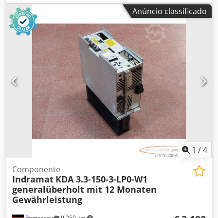
profissionalmente com 12 meses de garantia, 100%
Anúncio classificado
funcional, fornecido conforme fotos. Dkjdpfex Dw E Njx
Amgjr
1
/
4
Componente
Indramat
KDA 3.3-150-3-LP0-W1
generalüberholt mit 12 Monaten
Gewährleistung
Remscheid
9.250 km