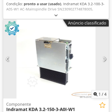
Condição:
pronto a usar (usado)
, Indramat KDA 3.2-100-3-
A0S-W1 AC-Mainspindle Drive SN230902774878005,
profissionalmente revisado e testado completamente com
garantia de 12 meses, 100% funcional, escopo de entrega
Anúncio classificado
conforme fotos. Os descontos de vendas acordados não se
aplicam a este artigo. Por favor, pergunte o preço
separadamente! Dksdpfxjtvctxe Amger
1
/
4
Componente
Indramat
KDA 3.2-150-3-A0I-W1