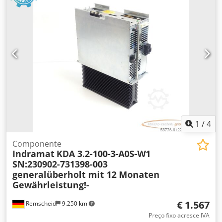
1
/
4
Componente
Indramat
KDA 3.2-100-3-A0S-W1
SN:230902-731398-003
generalüberholt mit 12 Monaten
Gewährleistung!-
€ 1.567
Remscheid
9.250 km
Preço fixo acresce IVA