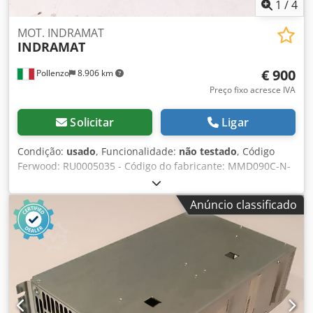
1
/
4
MOT. INDRAMAT
INDRAMAT
€ 900
Pollenzo
8.906 km
Preço fixo acresce IVA
Solicitar
Ligar
Condição:
usado
, Funcionalidade:
não testado
, Código
Ferwood: RU0005035 - Código do fabricante: MMD090C-N-
040-N2L-110GB0 - Condição: Usado - Funcionalidade: Não
testado - Se estiver interessado, oferecemos um serviço de
Anúncio classificado
revisão, entre em contato conosco. Dkodpfx Amjv Ed Rxsgsr