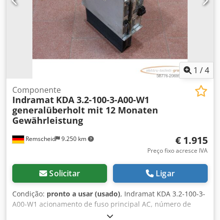
1
/
4
Componente
Indramat
KDA 3.2-100-3-A00-W1
generalüberholt mit 12 Monaten
Gewährleistung
€ 1.915
Remscheid
9.250 km
Preço fixo acresce IVA
Solicitar
Ligar
Condição:
pronto a usar (usado)
, Indramat KDA 3.2-100-3-
A00-W1 acionamento de fuso principal AC, número de
série conforme foto, totalmente revisado e testado