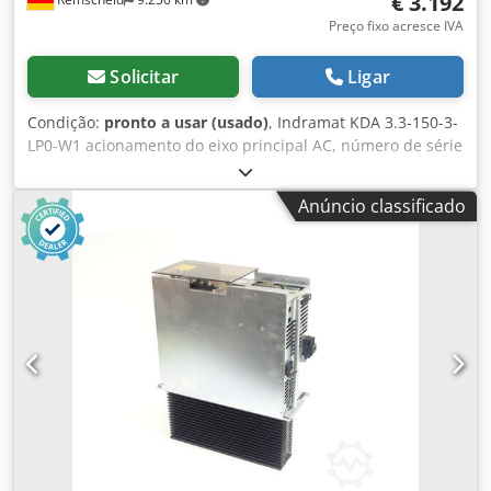
€ 3.192
Preço fixo acresce IVA
Solicitar
Ligar
Condição:
pronto a usar (usado)
, Indramat KDA 3.3-150-3-
LP0-W1 acionamento do eixo principal AC, número de série
conforme foto, completamente revisado e testado de
forma profissional, com 12 meses de garantia, 100%
Anúncio classificado
funcional, escopo de entrega conforme fotos. Dsdpfex Dw
Hmex Amgskr