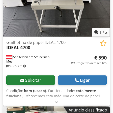
1
/
2
Guilhotina de papel IDEAL 4700
IDEAL
4700
€ 590
Saalfelden am Steinernen
Meer
EXW Preço fixo acresce IVA
9.389 km
Solicitar
Ligar
Condição:
bom (usado)
, Funcionalidade:
totalmente
funcional
, Oferecemos esta máquina de corte de papel
IDEAL 4700, em bom estado de conservação. Inclui a
estrutura de suporte. Djdpfx Aiszlunwo Dsck Com um
Anúncio classificado
comprimento de corte de 475 mm e uma altura máxima de