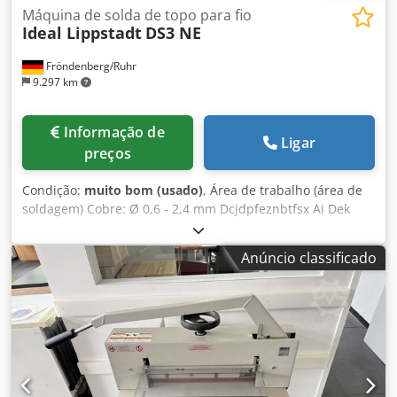
Máquina de solda de topo para fio
Ideal Lippstadt
DS3 NE
Fröndenberg/Ruhr
9.297 km
Informação de
Ligar
preços
Condição:
muito bom (usado)
, Área de trabalho (área de
soldagem) Cobre: Ø 0,6 - 2,4 mm Dcjdpfeznbtfsx Ai Dek
Alumínio: Ø 0,8 - 3,0 mm Latão: Ø 0,8 - 3,0 mm Peso: 16 kg
Com função de resfriamento após a soldagem e cortador
Anúncio classificado
de arame Tensão de alimentação: 230 V Em excelente
estado, muito bem conservado.