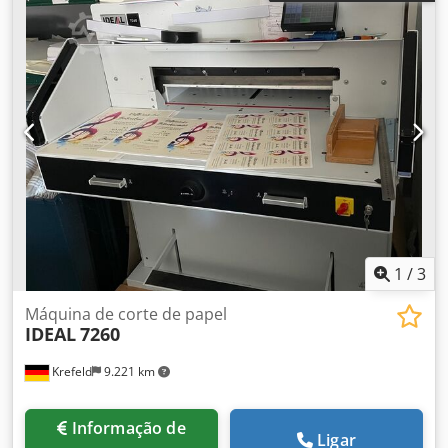
pilha de 80 mm, permite cortar pilhas de papel com
facilidade, até ao formato DIN A3. Fabricante: IDEAL 4700
Se tiver alguma questão ou precisar de mais informações,
não hesite em enviar-nos uma mensagem ou contactar-
nos por telefone.
1
/
3
Máquina de corte de papel
IDEAL
7260
Krefeld
9.221 km
Informação de
Ligar