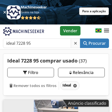
Machineseeker
Para a aplicação
Grátis na loja
Vender
Procurar
Ideal 7228 95 comprar usado
(37)
Filtro
Relevância
Ideal
Remover todos os filtros
Anúncio classificado