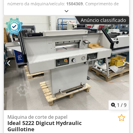
número da máquina/veículo:
1504369
, Comprimento de
corte: 800 mm Formato: DIN A3 Capacidade de corte: 20
folhas (gramatura do papel 70g/m²) Tamanho da mesa: 605
Anúncio classificado
x 800 mm (L x P) Máquina de corte profissional por
alavanca IDEAL 1080 com sistema automático de
segurança. A IDEAL 1080 pode cortar formatos até DIN A3 e
também DIN A2 transversalmente com comprimento de
corte de 800 mm. O desempenho máximo de corte é de
aproximadamente 20 folhas de 70 gramas. O batente
traseiro contínuo pode ser travado. As folhas de papel são
fixadas com segurança usando a pressão do pé antes do
processo de corte. Isso cria cortes precisos. Além disso, um
protetor de faca fixo e transparente feito de plástico
inquebrável oferece segurança ideal. As facas duráveis são
feitas de aço Solingen de alta qualidade e também podem
ser afiadas, se necessário. Djdpfx Aisvnmkys Djck GS
testado!
1
/
9
Máquina de corte de papel
Ideal 5222 Digicut
Hydraulic
Guillotine