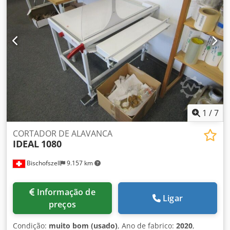
completamente revisto há cerca de 1,5 anos
1
/
7
CORTADOR DE ALAVANCA
IDEAL
1080
Bischofszell
9.157 km
Informação de
Ligar
preços
Condição:
muito bom (usado)
, Ano de fabrico:
2020
,