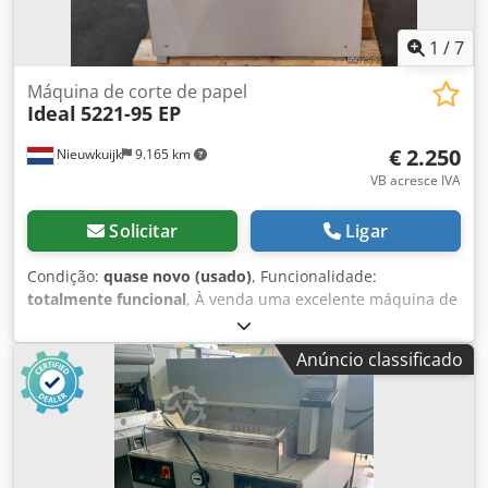
1
/
7
Máquina de corte de papel
Ideal
5221-95 EP
€ 2.250
Nieuwkuijk
9.165 km
VB acresce IVA
Solicitar
Ligar
Condição:
quase novo (usado)
, Funcionalidade:
totalmente funcional
, À venda uma excelente máquina de
corte de papel. Marca Ideal. Modelo 5221-95 EP, com 9
programas e voltagem de 230 V. Completa, com todos os
Anúncio classificado
acessórios. Dodpfxszlqkne Ai Deck Naturalmente,
convidamos você a testar esta máquina em nossas
instalações. Podemos organizar o transporte e a
embalagem, e carregá-la num camião ou contentor.
Solicite um preço que inclua o transporte (localização na
Holanda). Se pretende adquirir esta máquina agora? Envie,