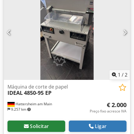
1
/
2
Máquina de corte de papel
IDEAL
4850-95 EP
€ 2.000
Hattersheim am Main
9.257 km
Preço fixo acresce IVA
Solicitar
Ligar