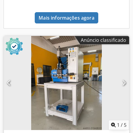
posicionadas automaticamente por eletromotor com
precisão. Esta função totalmente automática economiza
tempo e garante resultados exatos, sem necessidade de
Mais informações agora
ajustes manuais. Mais eficiência, impossível.
Dcedpfxjzcybxe Ai Dek Função de memória para 36
posições de dobra – acessíveis com um simples toque. Os
rolos de dobra podem ser facilmente removidos através de
Anúncio classificado
um mecanismo de liberação rápida para facilitar a
limpeza. Velocidade: até 14.400 dobras/hora. Tipos de
dobra: simples, envelope, Z, dupla paralela, altar, Z com
aba para grampeamento. Bandeja de alimentação: até 500
folhas Peso: 29,5 kg 230 Volts A máquina está em nosso
showroom e pode ser visitada mediante agendamento.
Envio imediato disponível...
1
/
5