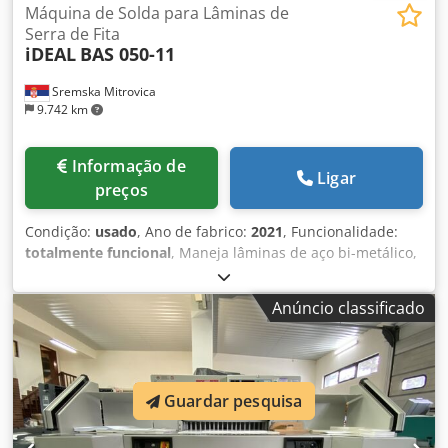
Máquina de Solda para Lâminas de
Serra de Fita
iDEAL
BAS 050-11
Sremska Mitrovica
9.742 km
Informação de
Ligar
preços
Condição:
usado
, Ano de fabrico:
2021
, Funcionalidade:
totalmente funcional
, Maneja lâminas de aço bi-metálico,
metal duro (carbide), madeira e aço inoxidável com largura
de até 50 mm, com ajuste de corrente de soldagem em 6
Anúncio classificado
estágios que cobre uma ampla gama de dimensões e
materiais de lâminas. A fixação hidráulica em ambos os
lados — acionada por pedais — mantém as duas mãos
livres para o posicionamento da lâmina, garantindo
contato consistente dos eletrodos com força de aperto de
Guardar pesquisa
até 10 kN. Equipada com o opcional pirometro GTR: a
temperatura de revenimento é definida por receita e