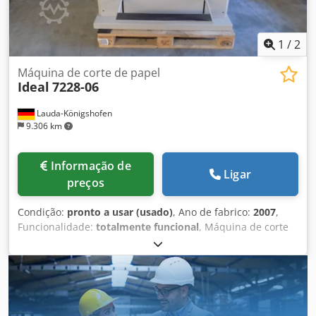
1
/
2
Máquina de corte de papel
Ideal
7228-06
Lauda-Königshofen
9.306 km
Informação de
Ligar
preços
Condição:
pronto a usar (usado)
, Ano de fabrico:
2007
,
Funcionalidade:
totalmente funcional
, Máquina de corte
IDEAL 7228-06, número de série 2828609, ano de
fabricação 2007, controlo programável, barreiras de luz,
em bom estado, disponível imediatamente. Dedezkcbvopfx
Ai Deck Se estiver interessado, teremos todo o prazer em
informá-lo sobre outras máquinas disponíveis na nossa
empresa. Será recebido de braços abertos para visitar a