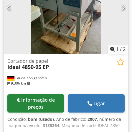
por favor, os dados da sua empresa e o seu número de
identificação fiscal (NIF). Em seguida, enviaremos uma
fatura proforma. Atenciosamente, Henk Hoos.
1
/
2
Cortador de papel
Ideal
4850-95 EP
Lauda-Königshofen
9.306 km
Informação de
Ligar
preços
Condição:
bom (usado)
, Ano de fabrico:
2007
, número da
máquina/veículo:
3185364
, Máquina de corte IDEAL 4850-
95 EP, número de máquina 3185364, ano de fabrico 2007,