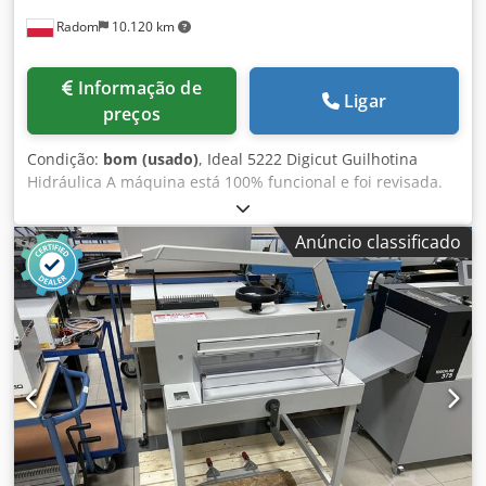
Radom
10.120 km
Informação de
Ligar
preços
Condição:
bom (usado)
, Ideal 5222 Digicut Guilhotina
Hidráulica A máquina está 100% funcional e foi revisada.
Este modelo possui o conjunto de equipamentos mais
completo. A máquina foi adquirida de um órgão
Anúncio classificado
governamental. Especificações técnicas: - Largura de corte:
520mm - Altura da pilha: 80mm - Mínimo de
remanescente: 22mm - Distância máxima entre a prensa e
a faca: 520mm - Alimentação: 230V Principais
características: - Controlador EP completo, possibilitando
salvar sequências individuais na memória - Prensa
hidráulica, com pressão totalmente regulável de 200 a
1100N - Acionamento eletromecânico da faca e do carro -
Pressão automática sincronizada com o movimento de
corte da faca - Regulador eletrônico do carro com ajuste de
velocidade - Mesas laterais - Barreira de fotocélulas -