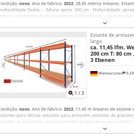
Condição:
novo
, Ano de fabrico:
2022
, 28,85 metros lineares. Esta
profundidade Dados : - Altura: aprox. 200 cm - Profundidade: aprox
metros corridos Oferta de prateleiras composta por: - 16 x estrutu
x travessa aprox. 185 cm. - 45 x prateleira de apoio aprox. 184,5 x 5
Modelo : BLT , Tipo WR20/60 - Carga: 400 kg de carga na prateleira
Estante de armaze
- Níveis: 3 x níveis de arrumação. - Aglomerado de madeira, natural.
largo
outras quantidades disponíveis! Podemos pré-montar as molduras
ca. 11,45 lfm. W
6€/líquido por peça. Entrega a pedido por nós a um preço favorável
200 cm
T: 80 cm 
IMEDIATAMENTE DISPONÍVEL VÁRIAS VEZES... Preço : 2360,00 € líqui
3 Ebenen
Receberá uma fatura com o IVA indicado. Transporte : A entrega é 
transitário a pedido, os custos dependem do código postal. Montag
qualificado terá todo o gosto em ajudá-lo na montagem e desmont
Wietmarschen
9.33
comercial. A nossa recomendação : Diga-nos o que precisa... Teremo
os seus projectos, desde o planeamento e a encomenda até à insta
1
/
3
Condição:
novo
, Ano de fabrico:
2022
, 11,45 m lineares de estante
estantes para oficina, estantes para armazém, estantes de grande
estantes de prateleira, armazenamento de pequenas peças Dados: -
Profundidade: aprox. 80 cm - Comprimento: aprox. 11,45 metros lin