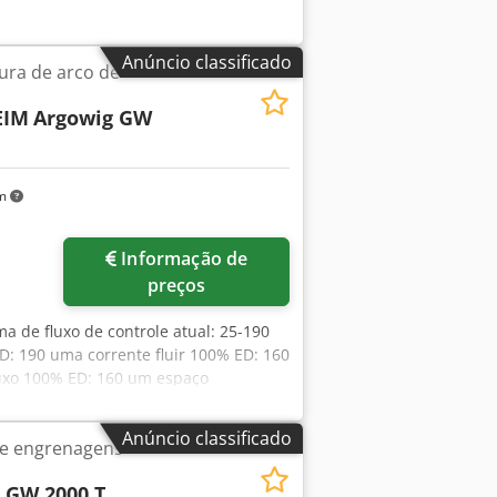
Anúncio classificado
ura de arco de
EIM
Argowig GW
km
Informação de
preços
ma de fluxo de controle atual: 25-190
ED: 190 uma corrente fluir 100% ED: 160
luxo 100% ED: 160 um espaço
ea
Anúncio classificado
de engrenagens
R
GW 2000 T