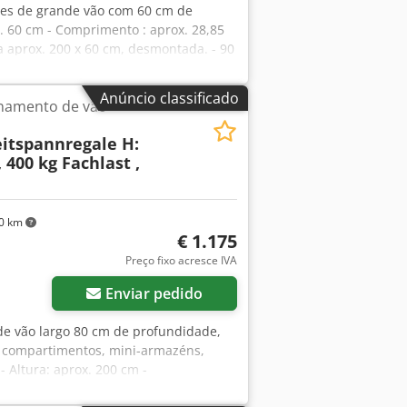
ntes de grande vão com 60 cm de
. 60 cm - Comprimento : aprox. 28,85
ra aprox. 200 x 60 cm, desmontada. - 90
9,5 cm. - Inclui pinos de segurança -
, com carga distribuída uniformemente.
Anúncio classificado
namento de vão
 - Suporte azul. - Novo em stock. -
 por uma pequena sobretaxa de
eitspannregale H:
. Cedpfx Akjzrvu Sjaeha --
, 400 kg Fachlast ,
dos mais IVA legalmente válido.
efectuada pelo nosso parceiro
em : Se necessário, o nosso pessoal
agem profissional do seu equipamento
0 km
€ 1.175
s todo o gosto em ajudá-lo a realizar
lação.
Preço fixo acresce IVA
Enviar pedido
 de vão largo 80 cm de profundidade,
s compartimentos, mini-armazéns,
 Altura: aprox. 200 cm -
eares Oferta de estante composta por: