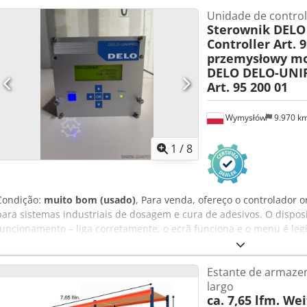
mais informações. Chsdpfx Aswn D Uhekaja
Unidade de contro
Sterownik DEL
Controller Art. 9
przemysłowy m
DELO DELO-UNIP
Art. 95 200 01
Wymysłów
9.970 k
1
/
8
Condição:
muito bom (usado)
, Para venda, ofereço o controlador
para sistemas industriais de dosagem e cura de adesivos. O disposi
funcionamento – liga corretamente, o ecrã funciona e o menu é legív
fotografias). Estado visual muito bom, com pequenos sinais de utili
Fabricante: DELO • Modelo: DELO-UNIPRO • Número de catálogo: 95
Estante de armaze
648 • Alimentação: 100–240 V CA • Frequência: 50–60 Hz • Consumo d
largo
CAN, USB, Ethernet, Entrada/Saída, Interruptor de pedal e 4 canais
ca. 7,65 lfm. We
Controlador DELO DELO-UNIPRO O artigo à venda é exatamente o qu