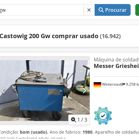
Procurar
Castowig 200 Gw comprar usado
(16.942)
Máquina de soldad
Messer Grieshe
Weiterstadt
9.258 
1
/
3
Condição:
bom (usado)
, Ano de fabrico:
1980
, Aparelho de soldad
400 Volt Cedpfxetd Hhds Akaeha