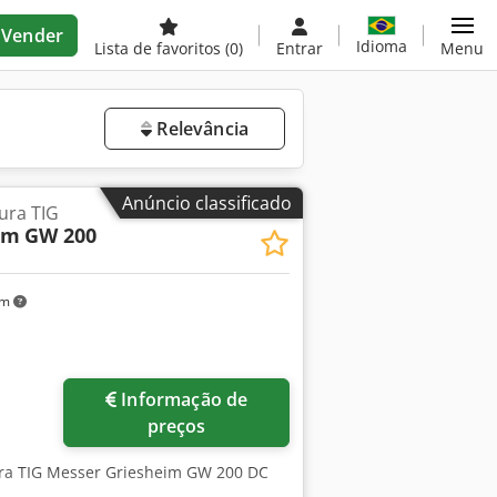
Vender
Idioma
Lista de favoritos
(0)
Entrar
Menu
Relevância
Anúncio classificado
ura TIG
im
GW 200
km
Informação de
preços
ura TIG Messer Griesheim GW 200 DC