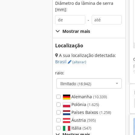
Diâmetro da lâmina de serra
[mm]:
-
Mostrar mais
Localização
A sua localização detectada:
Brasil
(alterar)
raio:
Ilimitado
(16.942)
Alemanha
(10.339)
tal
Placas De Rosto
Record
Roto Record
Polónia
(1.625)
Países Baixos
(1.258)
Áustria
(595)
Itália
(547)
Mostrar mais