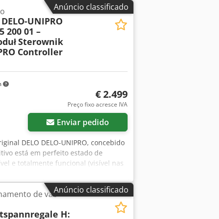
Anúncio classificado
lo
O DELO-UNIPRO
5 200 01 –
oduł
Sterownik
RO Controller
m
€ 2.499
Preço fixo acresce IVA
Enviar pedido
 original DELO DELO-UNIPRO, concebido
tivo está em perfeito estado de
el e totalmente funcional (visível nas
zação normal. Dados técnicos: •
 200 01 • Número de série: 1501 UNI
Anúncio classificado
namento de vão
e energia: 40 W • Interfaces: RS232,
 (CH1–CH4) Incluído no conjunto: •
itspannregale H:
e está representado nas fotografias.