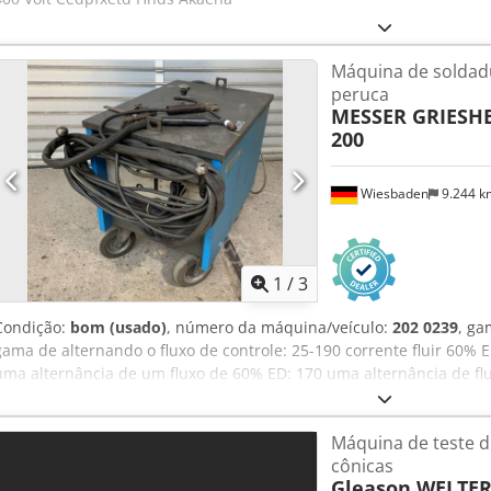
Máquina de soldad
peruca
MESSER GRIESH
200
Wiesbaden
9.244 
1
/
3
Condição:
bom (usado)
, número da máquina/veículo:
202 0239
, ga
gama de alternando o fluxo de controle: 25-190 corrente fluir 60% 
uma alternância de um fluxo de 60% ED: 170 uma alternância de f
necessário: 1200 x 600 x 800 mm peso: 300 kg Chjdpfx Akjcvbu Rea
Máquina de teste 
cônicas
Gleason WELTE