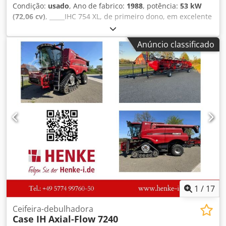
Condição:
usado
, Ano de fabrico:
1988
, potência:
53 kW
(72,06 cv)
, _____IHC 754 XL, de primeiro dono, em excelente
estado. Horas de utilização: aproximadamente 8.600. Ano
de fabricação: 1988. Elevação dianteira. Tomada de força
Anúncio classificado
dianteira. Caixa de velocidades de 30 km/h. Preço:
24.500,00 euros, sem IVA. Localização: [informação
ausente]. Cedpfx Aozdmutofuerf
1
/
17
Ceifeira-debulhadora
Case IH
Axial-Flow 7240