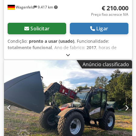
€ 210.000
Wagenfeld
9.417 km
Preço fixo acresce IVA
Solicitar
Ligar
Condição:
pronto a usar (usado)
, Funcionalidade:
totalmente funcional
, Ano de fabrico:
2017
, horas de
funcionamento:
1.706 h
, potência:
366 kW (497,62 cv)
, tipo
de combustível:
diesel
, velocidade máxima:
30 km/h
,
Anúncio classificado
primeira matrícula:
07/2017
, próxima inspeção (TÜV):
07/2026
, tamanho do pneu traseiro:
500/85 R24
, número
da máquina/veículo:
YHG233775
, Equipamento:
acoplamento de reboque, ar condicionado, cabina,
cortador de colza, iluminação
, Em nome de um titular
autorizado, oferecemos o seguinte artigo usado para
venda: Colheitadeira Case-IH AF 7240 com rotor ST Número
de chassis: YHG233775 Rotor ST longitudinal Versão de 30
km/h 6 cilindros Potência: 366 kW (497 cv) Rodas
dianteiras: esteira de borracha suspensa 610mm Rodas
traseiras: 500/85 R24 Pacote de faróis de trabalho HID