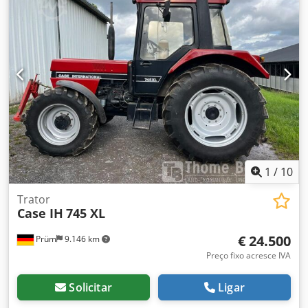
1
/
10
Trator
Case IH
745 XL
€ 24.500
Prüm
9.146 km
Preço fixo acresce IVA
Solicitar
Ligar