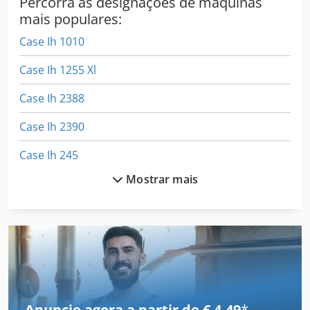
Percorra as designações de máquinas
mais populares:
Case Ih 1010
Case Ih 1255 Xl
Case Ih 2388
Case Ih 2390
Case Ih 245
Mostrar mais
Case Ih 4210 Xl
Case Ih 5130
Case Ih 5400
Case Ih 633
Case Ih 733 A
Anuncie agora a partir de € 4,49
*