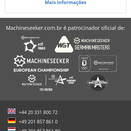
Mais informações
Case Ih Mx 135
Case Ih Mx 150
Machineseeker.com.br é patrocinador oficial de:
Case Ih Mxm 130
Case-Ih Maxxum
+44 20 331 800 72
+49 201 857 861 0
+49 201 857 861 80