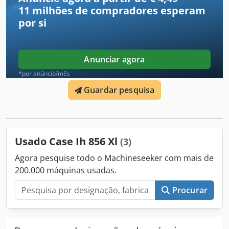
descrito. Outros itens eventualmente visíveis nas imagens
11 milhões de compradores
esperam
podem pertencer a outra oferta. Reservamo-nos o direito
por si
de corrigir possíveis erros. Número de inventário: 2926-26
Anunciar agora
*por anúncio/mês
Guardar pesquisa
Usado Case Ih 856 Xl
(3)
Agora pesquise todo o Machineseeker com mais de
200.000 máquinas usadas.
Procurar