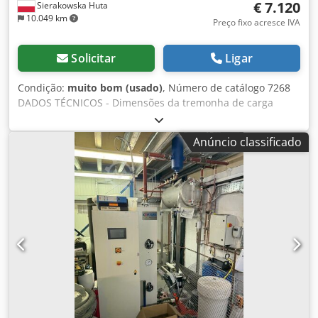
€ 7.120
Sierakowska Huta
10.049 km
Preço fixo acresce IVA
Solicitar
Ligar
Condição:
muito bom (usado)
, Número de catálogo 7268
DADOS TÉCNICOS - Dimensões da tremonha de carga
superior (C/L): 1000x600 mm - Dimensões da tremonha de
carga inferior (C/L): 650x600 mm Cedpfx Ajzmgkgol Djha -
Anúncio classificado
Largura do rotor: 570 mm - Motor: 15 kW - Peneira: 16x12
mm - Dimensão da faca: 40x70 mm - Quantidade de facas:
18 un - Autorreverso - Gaveta de pressão - Motor da
bomba: 0,75 kW - Dimensões (C/L/A): 1900x1450x1450 mm -
Peso: 1040 kg VANTAGENS – Fabricação alemã – Não
repintado – Em ótimo estado – Triturador usado Fotos
originais Vídeo do funcionamento da máquina:
youtube.com/watch?v=fSKMkMPlp-8 Preço líquido: 29.900
PLN Preço líquido: 7.120 EUR (com base na taxa de 4,2 EUR)
(Os preços podem variar em caso de grandes flutuações
cambiais)