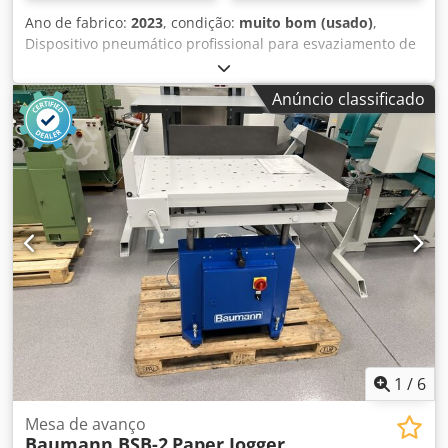
Ano de fabrico:
2023
, condição:
muito bom (usado)
,
Dispositivo pneumático profissional para esvaziamento de
cartuchos e recipientes SEMCO de 600 ml, desenvolvido
para aplicações industriais (adesivos, massas de vedação,
Anúncio classificado
pastas, materiais de alta viscosidade). Dados do
fabricante: • Fabricante: axiss GmbH (Alemanha) • Tipo:
9110 / B-SEMCO600-PN-KM-F • Ano de produção: 2023 •
Número de série: 514 • Norma de qualidade: DIN EN ISO
9001:2015 • Marcação CE Descrição técnica: • Esvaziamento
pneumático de cartuchos SEMCO 600 ml • Construção
robusta sobre placa de montagem em perfil de alumínio •
Conjunto de pistão com manga transparente (controle de
posição) • Regulador de pressão com manômetro • Válvula
direcional • Conectores pneumáticos rápidos Codpfx Alsyc
Nzus Doha • Válvula de corte (segurança) • Possibilidade de
montagem vertical ou horizontal • Funcionamento suave e
controlado
1
/
6
Mesa de avanço
Baumann BSB-2
Paper Jogger