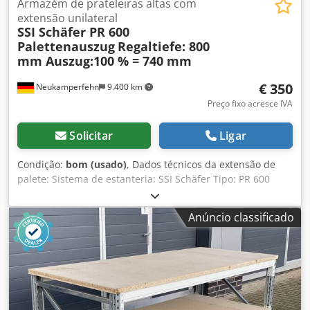
Armazém de prateleiras altas com
extensão unilateral
SSI Schäfer PR 600
Palettenauszug
Regaltiefe: 800
mm Auszug:100 % = 740 mm
€ 350
Neukamperfehn
9.400 km
Preço fixo acresce IVA
Solicitar
Ligar
Condição:
bom (usado)
, Dados técnicos da extensão de
palete: Sistema de estanteria: SSI Schäfer Tipo: PR 600
Incluído na oferta: 01x extensão de palete, usado para
profundidade da estante: 800 mm Cor do material: azul
Anúncio classificado
Profundidade total: aprox. 810 mm Largura total: aprox.
1.295 mm Altura: aprox. 265 mm Extensão: 100% = 740 mm
Peso/unidade: aprox. 100 kg Seus contatos na nossa
empresa: Sr.: Andre Evering Sr.: Mario Klöver Chjdpoww Im
Hofx Al Dea Sr.: Falk Deutsch Informações gerais sobre o
artigo: Este artigo é oferecido apenas para recolha local.
Caso seja desejado o transporte ou envio deste artigo,