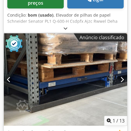
preços
Condição:
bom (usado)
, Elevador de pilhas de papel
Schneider Senator PL1 Q-600-H Csdpfx Ajzc Rwwel Deha
Esta máquina está em excelente estado, praticamente
nova. Acionamento hidráulico, unidade hidráulica de
Anúncio classificado
última geração. Alimentação: 400V. Ciclos de elevação
automáticos e manuais, operação rápida. Capacidade de
carga: 600 kg. Dimensões do pallet/folha: 760 x 1090 mm.
1
/
13