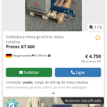
1
/
5
Soldadura mesa giratória, mesa
rotativa
Protec KT 600
€ 4.750
Hergensweiler
9.199 km
VB acresce IVA
Solicitar
Ligar
Condição:
usado
, Carga de 600 kg de mesa rotativa,
eletricamente girando sobre um eixo de soldagem
imediatamente lieferbarModel KT 600 / 380 V Controle de
frequência do Conexão AC 380V Traglast
Anúncio classificado
(horizontal/vertical 600kg / 300K) Csdpfe Tic Rex Al Dsha