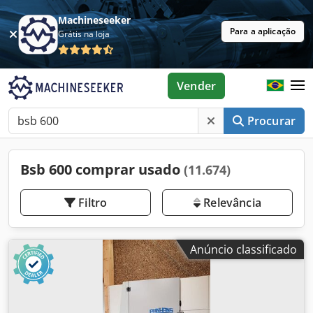
Machineseeker
Para a aplicação
Grátis na loja
Vender
Procurar
Bsb 600 comprar usado
(11.674)
Filtro
Relevância
Anúncio classificado