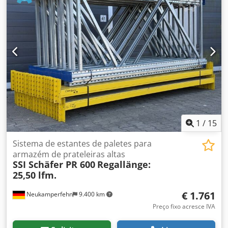
cilindro de impressão ou de corte e vinco de forma segura,
precisa e rápida. O dispositivo dispõe de duas câmaras
USB de alta resolução que podem ser deslocadas
linearmente numa guia de precisão. guia de precisão.
Sincronizada através do centro e ajustável individualmente
por meio de um volante para diferentes larguras de
impressão.  Diâmetro máx.: 227"  Diâmetro mínimo: 60"
Cjdpfx Ael Ax Uwjl Dsha  Largura: 620mm
1
/
15
Sistema de estantes de paletes para
armazém de prateleiras altas
SSI Schäfer PR 600
Regallänge:
25,50 lfm.
€ 1.761
Neukamperfehn
9.400 km
Preço fixo acresce IVA