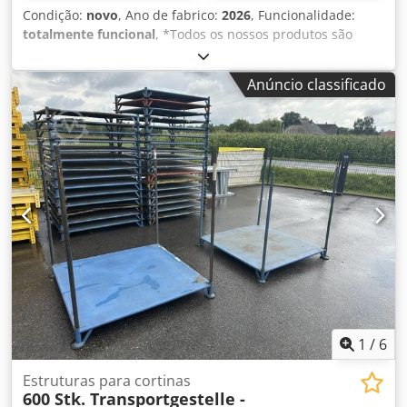
Condição:
novo
, Ano de fabrico:
2026
, Funcionalidade:
totalmente funcional
, *Todos os nossos produtos são
fabricados com cuidado e estão cobertos por uma garantia
de 1 ano! Chjdpfx Asy H Aizsl Dsa *Instalação e formação
Anúncio classificado
do operador GRATUITAS - Modelo: FABO HY-600 - Tipo:
Arruela de parafuso de hélice dupla - Capacidade: 60
toneladas por hora - Dimensão: 1400 x 6650x1800 mm -
Tamanho do parafuso: Ø 600x6000 mm - Velocidade: 22
rev/min - Motor: 2 x 5,5 kW Gamak para serviço pesado -
Consumo de água: 55-205 m3 - Incluindo chassis, motor e
protecções de segurança. PARA MAIS INFORMAÇÕES NÃO
HESITE EM CONTACTAR-NOS!!!
1
/
6
Estruturas para cortinas
600 Stk. Transportgestelle -