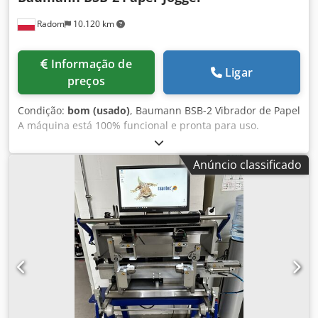
Radom
10.120 km
Informação de
Ligar
preços
Condição:
bom (usado)
, Baumann BSB-2 Vibrador de Papel
A máquina está 100% funcional e pronta para uso.
Especificações técnicas: Formato máximo: 640×920 mm
Altura da pilha: 160 mm Peso: 350 kg Chedpfxszfww Us Al
Anúncio classificado
Dea Alimentação: 400 V Mesa de ar Ajuste do ângulo de
inclinação