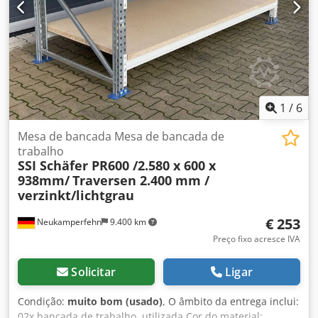
haverá custos adicionais, que podem ser informados
separadamente conforme o local de entrega ou o volume
da encomenda.
1
/
6
Mesa de bancada Mesa de bancada de
trabalho
SSI Schäfer PR600 /2.580 x 600 x
938mm/
Traversen 2.400 mm /
verzinkt/lichtgrau
€ 253
Neukamperfehn
9.400 km
Preço fixo acresce IVA
Solicitar
Ligar
Condição:
muito bom (usado)
, O âmbito da entrega inclui:
02x bancada de trabalho, utilizada Cor do material: