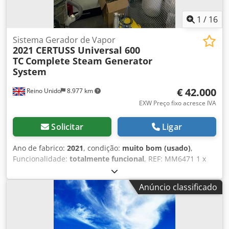
1
/
16
Sistema Gerador de Vapor
2021 CERTUSS Universal 600
TC
Complete Steam Generator
System
€ 42.000
Reino Unido
8.977 km
EXW Preço fixo acresce IVA
Solicitar
Ligar
Ano de fabrico:
2021
, condição:
muito bom (usado)
,
Funcionalidade:
totalmente funcional
, REF: MM6471 1 x
Sistema completo de gerador de vapor CERTUSS de 2021
(Tipo – CERTUSS Universal 600 TC) com dosagem química e
Anúncio classificado
vaso de purga, controlado automaticamente por CLP. O
Sistema Completo de Gerador de Vapor CERTUSS Universal
600 TC de 2021 é um gerador de vapor industrial de alto
desempenho, projetado para fornecer vapor de processo