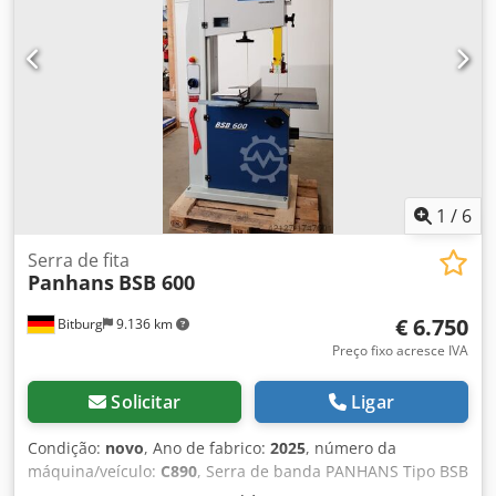
1
/
6
Serra de fita
Panhans
BSB 600
€ 6.750
Bitburg
9.136 km
Preço fixo acresce IVA
Solicitar
Ligar
Condição:
novo
, Ano de fabrico:
2025
, número da
máquina/veículo:
C890
, Serra de banda PANHANS Tipo BSB
600 Suporte em construção moderna de aço, tampo de