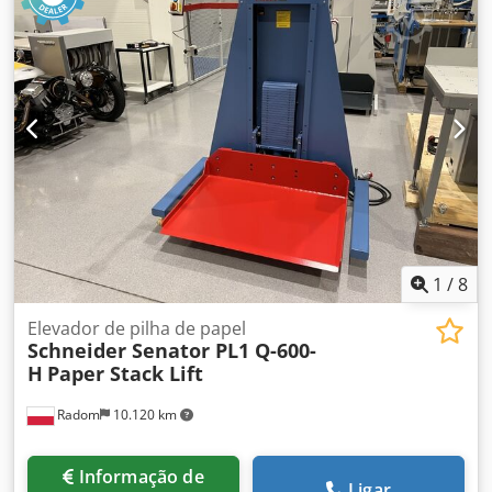
Avaliado o centro de gravidade 250mm Nominal de
excentricidade 150mm Diâmetro da mesa 1000 mm Operar
a 0,1 a 1,2 U/min Motor de rotação 370W Motor de
inclinação 550W Dimensões: 1200 * 1100 * 850mm
1
/
8
Elevador de pilha de papel
Schneider Senator PL1 Q-600-
H
Paper Stack Lift
Radom
10.120 km
Informação de
Ligar