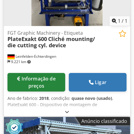
1
/
1
FGT Graphic Machinery - Etiqueta
PlateExakt 600
Cliché mounting/
die cutting cyl. device
Leinfelden-Echterdingen
9.221 km
Informação de
Ligar
preços
Ano de fabrico:
2018
, condição:
quase novo (usado)
,
PlateExakt 600 - Dispositivo de montagem de
clichés/cilindro de corte de moldes  Idade: 1992 
Dispositivo de montagem  Dispositivo de montagem de
Anúncio classificado
clichés exclusivamente concebido para, O dispositivo de
montagem do cliché ou da placa de corte e vinco no