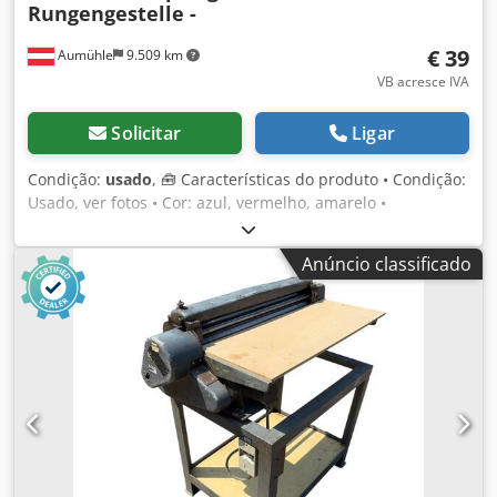
Rungengestelle -
€ 39
Aumühle
9.509 km
VB acresce IVA
Solicitar
Ligar
Condição:
usado
, 🧰 Características do produto • Condição:
Usado, ver fotos • Cor: azul, vermelho, amarelo •
Dimensões externas sem tubos: 145 × 145 × 16 cm •
Dimensões internas: 128 × 128 cm • Altura, incluindo
Anúncio classificado
tubos: aprox. 140 cm e 160 cm • Comprimento dos tubos:
aprox. 130 cm e 150 cm • Diâmetro dos tubos: 35 mm •
Capacidade de carga: 500 kg • Empilhável: Sim 💰 Preço: 39
€ (sem IVA) • Desconto por quantidade: mediante consulta
• Custos de envio: mediante consulta, em toda a Europa •
Prazo de entrega: Disponível imediatamente • Inspeção e
recolha: a qualquer momento, mediante agendamento
Disponível em stock: mais de 5000 metros lineares de
estantes para paletes de vários fabricantes. (Reservamo-
nos o direito de efetuar alterações e correções nos dados