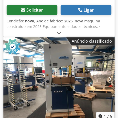
Solicitar
Ligar
Condição:
novo
, Ano de fabrico:
2025
, nova maquina
construído em 2025 Equipamento e dados técnicos: ·
Diâmetro da roda: 600 mm · Velocidade da correia: 1550
m/min Altura de corte: 400 mm · Largura de corte: 580 mm
Anúncio classificado
· Comprimento máximo da lâmina: 4735 mm · Largura da
lâmina de serra mín. / máx.: 15 mm / 30 mm · Opcional
para cobertura especial largura da lâmina de serra mín. /
máx.: 8 mm / 25 mm · Tamanho da mesa: 810 x 590 mm ·
Altura da mesa: 920 mm · Bocal extrator: 2 x Ø 100 mm ·
Potência do motor: 2,2 kW / 3 HP · Voltagem: 400 V / 50 Hz ·
Cor: RAL 7035 cinza claro e RAL 5000 azul violeta · Peso
líquido: aprox. 275 kg DESCRIÇÃO TÉCNICA · Sólida
engenharia mecânica alemã Cedpfovymg Ejx Al Dsha ·
Suporte da máquina em construção de aço soldado de
câmara dupla, elegante e moderno, sem torção · Portas
superiores e inferiores protegidas por fins de curso · Guia
de lâmina de serra de fita de precisão superior e inferior
APA 2, tamanho. 2 · Mesa de ferro fundido finamente
1
/
5