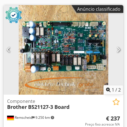
Anúncio classificado
1
/
2
Componente
Brother
B521127-3 Board
€ 237
Remscheid
9.250 km
Preço fixo acresce IVA