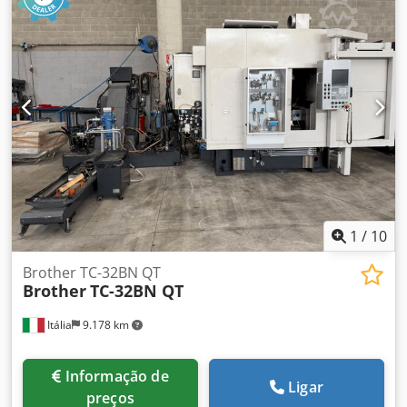
centro de maquinação vertical Brother TC 32B foi
construído no Japão em 2007. Equipada com uma unidade
de controlo Brother, esta máquina incorpora 3 + 1 eixos e
uma mesa rotativa. O seu fuso BT30 pode funcionar a uma
velocidade de até 12000 rpm. Equipamento adicional •
transportador de aparas Dksdsyi Ehkspfx Af Tor • folheto
remoto • Placa rotativa Kitagawa Benefícios da máquina
Benefícios técnicos da máquina • 3 + 1 eixo • Porta-
ferramentas: 26 posições aleatórias • Avanços rápidos: 70-
70-70 m/min • Paletes: 2 / 600 x 425 Dimensions Machine
Depth 3700 mm
1
/
10
Brother TC-32BN QT
Brother
TC-32BN QT
Itália
9.178 km
Informação de
Ligar
preços