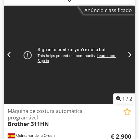
Anúncio classificado
1
/
2
Máquina de costura automática
programável
Brother
311HN
€ 2.900
Quintanar de la Orden