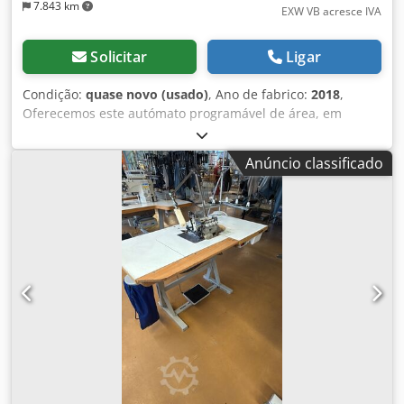
7.843 km
EXW VB acresce IVA
Solicitar
Ligar
Condição:
quase novo (usado)
, Ano de fabrico:
2018
,
Oferecemos este autómato programável de área, em
estado como novo, com muito pouco uso, ano de
fabricação 2018. Se tiver alguma dúvida ou necessitar de
Anúncio classificado
mais informações, não hesite em enviar-nos uma
mensagem ou telefonar-nos. Dkjdpfx Afjy S Td Te Tjr