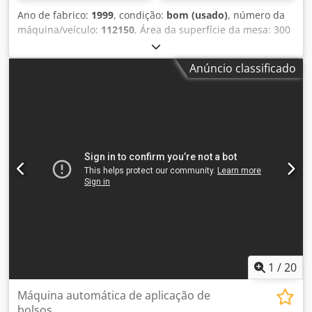
Ano de fabrico:
1999
, condição:
bom (usado)
, número da
máquina/veículo:
112150
, Área da superfície da mesa: 300
x 500 mm Percurso x / y / z: 420/300/250 mm Montagem
em fuso: BT 30 pequena / grande Tabela de distâncias /
Anúncio classificado
fuso: Velocidades do fuso: aprox. 10 - 10000 rpm Feeds:
aprox. 5 - 10000 mm / min Travessia rápida: x u. y / z 25/20
m / min Dksdpfxjf Sainj Af Ter Acionamento por fuso: 7 kW
elétrica. Ligação: 400 V, aprox. 9 kVA kW Espaço necessário:
2500 x 1500 x 1450 mm Peso: aprox. 2800 kg
1
/
20
Máquina automática de aplicação de
bolsos