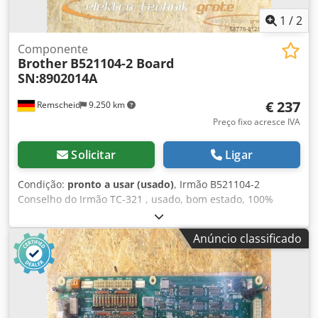
1
/
2
Componente
Brother
B521104-2 Board
SN:8902014A
€ 237
Remscheid
9.250 km
Preço fixo acresce IVA
Solicitar
Ligar
Condição:
pronto a usar (usado)
, Irmão B521104-2
Conselho do Irmão TC-321 , usado, bom estado, 100%
funcional Djdpji D Uk Hsfx Af Tjkr
Anúncio classificado