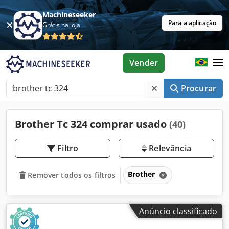
Machineseeker
Para a aplicação
Grátis na loja
Vender
Procurar
Brother Tc 324 comprar usado
(40)
Filtro
Relevância
Brother
Remover todos os filtros
Anúncio classificado