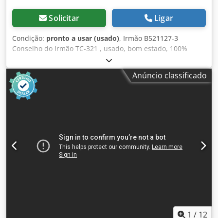
Solicitar
Ligar
Condição:
pronto a usar (usado)
, Irmão B521127-3
Conselho do Irmão TC-321 , usado, bom estado, 100%
funcional Dodpfx Asi D Uk Ujf Tokr
Anúncio classificado
1
/
12