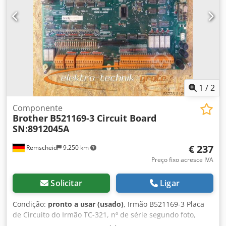
1
/
2
Componente
Brother
B521169-3 Circuit Board
SN:8912045A
€ 237
Remscheid
9.250 km
Preço fixo acresce IVA
Solicitar
Ligar
Condição:
pronto a usar (usado)
, Irmão B521169-3 Placa
de Circuito do Irmão TC-321, nº de série segundo foto,
usada, bom estado, 100% funcional Dkodpfei D Ulkox Af Tjr