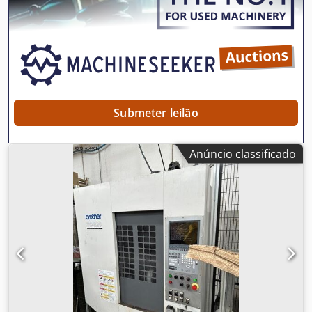
automação JAM TC 762 F (manuseio e posicionamento de
material) • Sistema de controle eletrônico (interface TC 762)
• Unidade externa de controle por PC (monitor, teclado,
controlador) • Sistema pneumático com reguladores de
pressão • Controle duplo por pedal • Mesa industrial com
estrutura de aço reforçada • Dispositivos de segurança e
iluminação integrada • Suporte para material e sistema de
retirada Dados técnicos: • Fabricante: Brother Industries,
Submeter leilão
Ltd. (Japão) • Módulo de automação: JAM International TC
762 F (Itália) • Tipo: estação de costura automática
programável • Alimentação: 220V • Requer conexão
Anúncio classificado
pneumática • Controle integrado com operação via PC
externo Estado: • Usada, em condição industrial •
Totalmente funcional até o fechamento da unidade • Vídeo
em funcionamento disponível (01/04/2026) • Manutenção
regular, última manutenção em 27/02/2026 • Desgaste
típico do uso industrial • Venda no estado em que se
encontra, sem garantia Aplicações típicas: • Aplicação
automática de bolsos • Produção de denim e calças •
Vestuário profissional e de trabalho • Costuras de reforço •
Produção em série com repetibilidade elevada Dksdpfx Aoy
Inyhsf Ter Localização: Valga, Estônia Desmontagem &