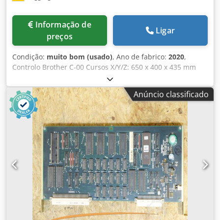
Informação de
Ligar
preços
Condição:
muito bom (usado)
, Ano de fabrico:
2020
,
Controlo Brother C-00 Cursos X/Y/Z: 650 x 400 x 435 mm
Trocador de paletes duplo, 800 x 400 mm Velocidade do
veio: 16.000 min-1 Armazenamento de ferramentas para
Anúncio classificado
40 ferramentas, BT 30 Pressão do sistema de refrigeração:
70 bar Sonda de medição 3D OMP 40 Volante eletrónico
Dkjdpfx Aezlb Ecof Ter Transportador de aparas