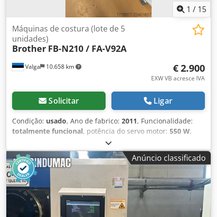
1
/
15
Máquinas de costura (lote de 5
unidades)
Brother
FB-N210 / FA-V92A
€ 2.900
Valga
10.658 km
EXW VB acresce IVA
Solicitar
Ligar
Condição:
usado
, Ano de fabrico:
2011
, Funcionalidade:
totalmente funcional
, potência do servo motor:
550 W
,
tensão de entrada:
230 V
, tipo de corrente de entrada:
Ar
condicionado
, conexão pneumática:
6 barra
, ligação de ar
Anúncio classificado
comprimido:
6 barra
, Conjunto de cinco máquinas
industriais de overloque Brother, da fábrica MASI JEANS.
Este lote consiste em cinco máquinas de costura
industriais de overloque (repassadeira) Brother, retiradas
diretamente das linhas de produção profissional da antiga
fábrica MASI JEANS, na Estónia. As máquinas industriais