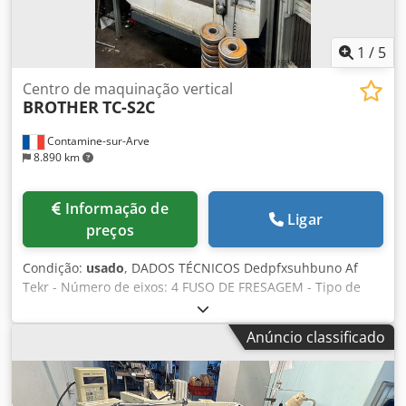
transporte: Desmontagem e transporte por conta do
comprador
1
/
5
Centro de maquinação vertical
BROTHER
TC-S2C
Contamine-sur-Arve
8.890 km
Informação de
Ligar
preços
Condição:
usado
, DADOS TÉCNICOS Dedpfxsuhbuno Af
Tekr - Número de eixos: 4 FUSO DE FRESAGEM - Tipo de
fixação de ferramenta: BT30 - Potência do motor do fuso:
10,1 [kW] - Velocidade do fuso: 10 - 10.000 [rpm] EIXOS
Anúncio classificado
LINEARES - Curso dos eixos X/Y/Z: 500 x 400 x 300 [mm] -
Velocidade rápida (X/Y/Z): 50/50/50 [m/min] - Velocidade de
avanço (X/Y/Z): 10/10/10 [m/min] TROCADOR DE
FERRAMENTAS - Tipo de trocador de ferramentas: