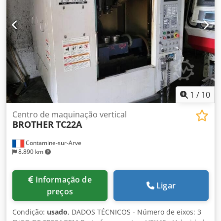
1
/
10
Centro de maquinação vertical
BROTHER
TC22A
Contamine-sur-Arve
8.890 km
Informação de
Ligar
preços
Condição:
usado
, DADOS TÉCNICOS - Número de eixos: 3