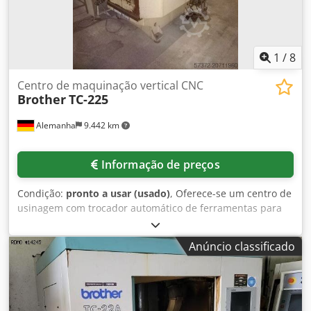
1
/
8
Centro de maquinação vertical CNC
Brother
TC-225
Alemanha
9.442 km
Informação de preços
Condição:
pronto a usar (usado)
, Oferece-se um centro de
usinagem com trocador automático de ferramentas para
10 ferramentas. Área útil da mesa X/Y: 600mm/300mm,
percursos X/Y/Z: aprox. 420mm/300mm/250mm, rotação do
Anúncio classificado
spindle: 6000 rpm. Porta-ferramentas: BT30. Comando:
Brother CNC-400, peso da máquina: aprox. 2000 kg, inclui
manual. Inspeção possível mediante acordo. Dkodpfx Asx
Ecu Eof Tor