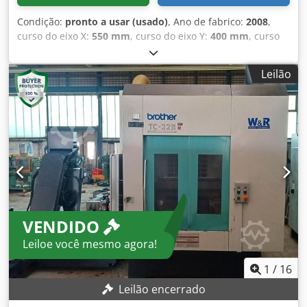
Condição:
pronto a usar (usado)
, Ano de fabrico:
2008
,
curso do eixo X:
550 mm
, curso do eixo Y:
400 mm
, curso
do eixo Z:
415 mm
, velocidade do fuso (máx.):
20.000 rpm
,
número de eixos:
4
, Esta Brother TC-32BN QT de 4 eixos foi
Leilão
fabricada em 2008, com um sistema de controlo Brother
B00, um curso do eixo X de 550 mm, um curso do eixo Y de
400 mm e um curso do eixo Z de 415 mm. Possui taxas de
avanço rápido de 70 m/min, uma velocidade de fuso de até
20.000 rpm e um magazine de ferramentas com 40
posições. Considere a oportunidade de comprar este
centro de maquinação vertical Brother TC-32BN QT.
Contacte-nos para obter mais informações sobre esta
máquina. • Distância entre a mesa e o nariz do fuso: 645
mm • Tamanho da mesa: 425 × 600 mm • Capacidade do
VENDIDO
magazine de ferramentas: 40 posições • Controlo do fuso
Dodpfjx D Rdrsx Af Tskr Equipamento adicional • 2 × mesas
Leiloe você mesmo agora!
de 4º eixo Lehmann com suporte de cauda • Transportador
de aparas
1
/
16
Leilão encerrado