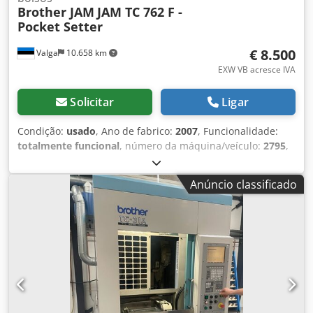
Brother JAM
JAM TC 762 F -
Pocket Setter
€ 8.500
Valga
10.658 km
EXW VB acresce IVA
Solicitar
Ligar
Condição:
usado
, Ano de fabrico:
2007
, Funcionalidade:
totalmente funcional
, número da máquina/veículo:
2795
,
potência do servo motor:
750 W
, tensão de entrada:
230 V
,
conexão pneumática:
7 barra
, À venda está uma avançada
Anúncio classificado
estação de costura Brother totalmente automatizada,
equipada com o módulo de automação JAM TC 762 F,
ofertada como estação de trabalho industrial completa.
Este sistema foi projetado especialmente para a aplicação
automática de bolsos e para processos de costura de alta
precisão, sendo ideal para a produção de denim, calças e
vestuário de trabalho. O módulo de automação integrado
permite o posicionamento exato do material, o
tensionamento pneumático e ciclos de costura