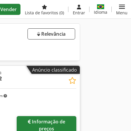
Vender
Idioma
Lista de favoritos
(0)
Entrar
Menu
Relevância
Anúncio classificado
a
2
km
Informação de
preços