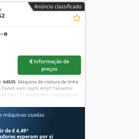
ck - Pode ser testado
Anúncio classificado
a
S2
km
Informação de
preços
o:
64035
, Máquina de costura de linha -
35 Cedeh Axm Uepfx Alnjrf Tamanho
ade máx. 70 pontos/min. Inspeção por
om a sua visita - mais máquinas em
 / Nuremberga em stock - Pode ser
e máquinas usadas
r de € 4,49
*
adores
esperam por si