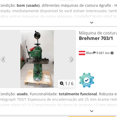
Condição:
bom (usado)
, diferentes máquinas de costura Agrafix -
estado, imediatamente disponível Se você estiver interessado, ta
sobre outras máquinas da nossa empresa. Crodpfxsf Ninho Alnjf Vo
máquina em nossa casa após consulta prévia.
Máquina de costur
Brehmer
703/1
Wien
9.661 km
1
/
6
Condição:
usado
, Funcionalidade:
totalmente funcional
, Robusta 
Polygraph 703/1 Espessura de encadernação até 25 mm Arame redon
Arame plano nº I-V Comprimento do dorso do grampo 12 mm Velo
grampos/min. Ligação elétrica 400V/50Hz Peso 200 kg