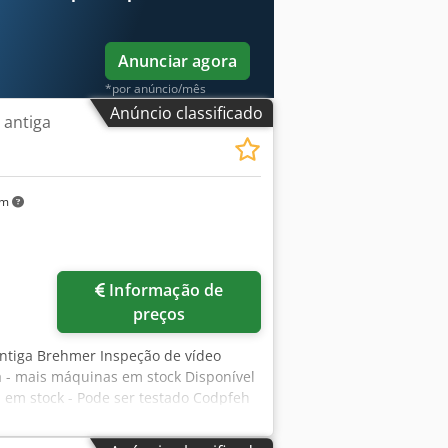
Anunciar agora
*por anúncio/mês
Anúncio classificado
 antiga
km
Informação de
preços
antiga Brehmer Inspeção de vídeo
ta - mais máquinas em stock Disponível
em stock - Pode ser testado Codpfeh