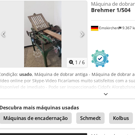
Máquina de dobrar
Brehmer
1/504
Emskirchen
9.367 
1
/
6
Condição:
usado
, Máquina de dobrar antiga - Máquina de dobrar 
vídeo online por Skype-Video Ficaríamos muito satisfeitos com a su
Disponível de imediato - Pode ser inspeccionado Cjdpfx Alorgbzls
- Pode ser testado
Descubra mais máquinas usadas
Máquinas de encadernação
Schmedt
Kolbus