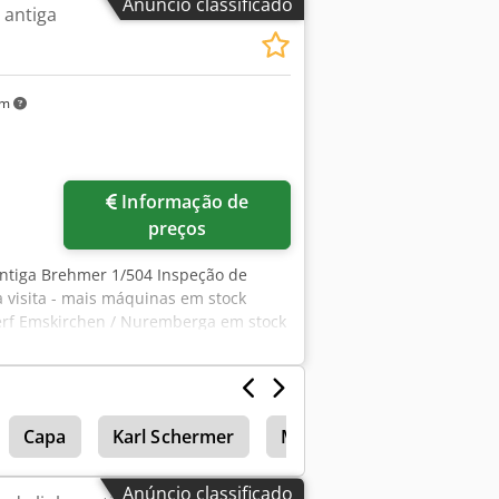
Anúncio classificado
 antiga
km
Informação de
preços
antiga Brehmer 1/504 Inspeção de
a visita - mais máquinas em stock
nerf Emskirchen / Nuremberga em stock
Capa
Karl Schermer
Máquina de cadernar
Anúncio classificado