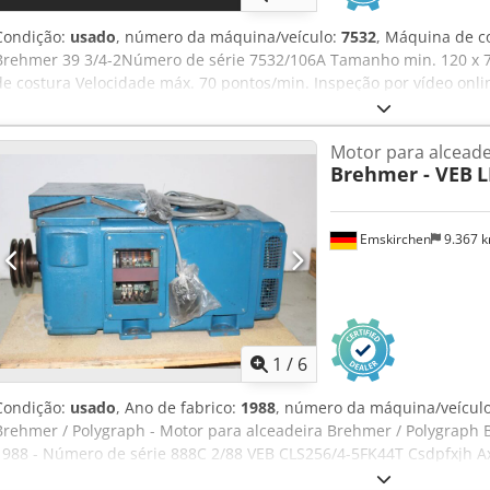
Condição:
usado
, número da máquina/veículo:
7532
, Máquina de c
Brehmer 39 3/4-2Número de série 7532/106A Tamanho min. 120 x 
de costura Velocidade máx. 70 pontos/min. Inspeção por vídeo onl
Rjpfx Alnorf Ficaríamos muito satisfeitos com a sua visita - mais m
imediato - Pode ser inspeccionada Emskirchen / Nuremberga em sto
Motor para alceade
Brehmer - VEB
L
Emskirchen
9.367 
1
/
6
Condição:
usado
, Ano de fabrico:
1988
, número da máquina/veícul
Brehmer / Polygraph - Motor para alceadeira Brehmer / Polygraph
1988 - Número de série 888C 2/88 VEB CLS256/4-5FK44T Csdpfxjh Axz
por Skype-Video Ficaríamos muito satisfeitos com a sua visita - ma