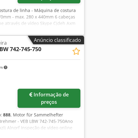
ostura de linha - Máquina de costura
70mm - max. 280 x 440mm 6 cabeças
ine através de vídeo Skype Cjdeh Axm
áquinas em stock Disponível de
ck - Pode ser testado
Anúncio classificado
ira
BW 742-745-750
km
Informação de
preços
o:
888
, Motor für Sammelhefter
 Brehmer - VEB LBW 742-745-750Ano
lj Alnorf Inspeção de vídeo online
is máquinas em stock Disponível de