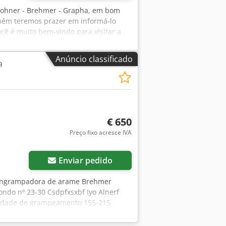
 Hohner - Brehmer - Grapha, em bom
mbém teremos prazer em informá-lo
cê é muito bem-vindo para visitar a
Anúncio classificado
a
€ 650
Preço fixo acresce IVA
Enviar pedido
engrampadora de arame Brehmer
do nº 23-30 Csdpfxsxbf Iyo Alnerf
cidade de grampeamento 155-215