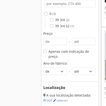
0
(3)
39 3/4
(2)
39 3/4 S2
(1)
Preço:
-
Apenas com indicação de
preço
Ano de fabrico:
-
Localização
A sua localização detectada:
Brasil
(alterar)