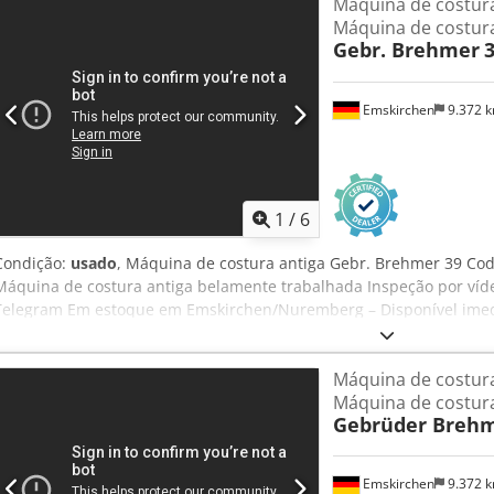
Máquina de costura 
Máquina de costura
Gebr. Brehmer
Emskirchen
9.372 
1
/
6
Condição:
usado
, Máquina de costura antiga Gebr. Brehmer 39 Cod
Máquina de costura antiga belamente trabalhada Inspeção por víd
Telegram Em estoque em Emskirchen/Nuremberg – Disponível imed
Máquina de costura
Máquina de costura
Gebrüder Breh
Emskirchen
9.372 