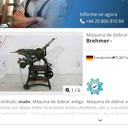
Informe-se agora
+44 20 806 810 84
Máquina de dobrar
Brehmer
-
Emskirchen
9.367 
1
/
6
Condição:
usado
, Máquina de dobrar antiga - Máquina de dobrar 
online por Skype-Video Ficaríamos muito satisfeitos com a sua visi
imediatamente - Pode ser inspeccionado Emskirchen / Nuremberga 
Ax A Rjx Alnorf