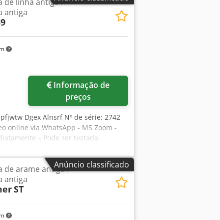
de linha antiga /
 antiga
39
km
Informação de
preços
pfjwtw Dgex Alnsrf Nº de série: 2742
eo online via WhatsApp - MS Zoom -
iatamente – Pode ser testada
Anúncio classificado
 de arame antiga /
 antiga
mer
ST
km