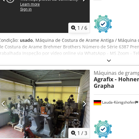
1
/
6
Condição:
usado
, Máquina de Costura de Arame Antiga / Máquina 
de Costura de Arame Brehmer Brothers Número de Série 6387 Pren
trabalhada Inspeção por vídeo online via WhatsApp - MS Zoom - T
Emskirchen/Nuremberg - Disponível imediatamente - Pode ser test
Máquinas de gram
Agrafix - Hohner
Grapha
Lauda-Königshofen
1
/
3