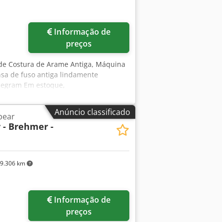
Informação de
preços
de Costura de Arame Antiga, Máquina
sa de fuso antiga lindamente
elegram Em estoque,
ado Cedpfx Alowq Sxysnjrf
Anúncio classificado
pear
 - Brehmer -
9.306 km
Informação de
preços