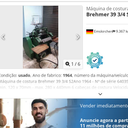
imediato - Pode ser inspeccionado Emskirchen / Nuremberga em sto
Máquina de costur
Brehmer
39 3/4 
Emskirchen
9.367 
1
/
6
Condição:
usado
, Ano de fabrico:
1964
, número da máquina/veícul
Máquina de costura Brehmer 39 3/4 S2Ano 1964 - Nº de série 640
min. 120 x 70mm - max. 280 x 440mm 6 cabeças de costura Velocid
vídeo online através de vídeo Skype Ficaríamos muito satisfeitos c
stock Disponível de imediato - Pode ser inspeccionada Emskirchen
testado
Vender imediatament
Anuncie agora a parti
11 milhões de compr